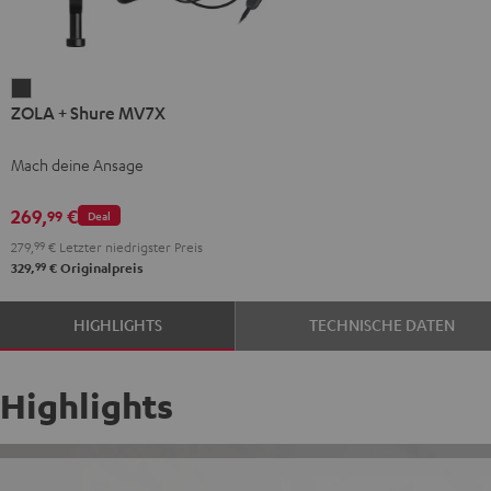
ZOLA
ZOLA + Shure MV7X
+
Shure
Mach deine Ansage
MV7X
Dark
269,
€
99
Deal
Gray
279,
99
€
Letzter niedrigster Preis
99
329,
€
Originalpreis
HIGHLIGHTS
TECHNISCHE DATEN
Highlights