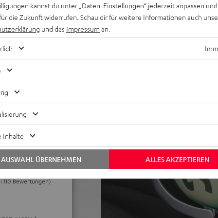
et, Inline-Fernbedienung mit
willigungen kannst du unter „Daten-Einstellungen“ jederzeit anpassen und
sules mit dicker,
für die Zukunft widerrufen. Schau dir für weitere Informationen auch uns
t, geeignet für Brillenträger
utzerklärung
und das
Impressum
an.
krofon und spezieller
rlich
Imme
eoffice
 Meet, Zoom, HD-Audio,
e
ter für ZOLA mit
ing
lisierung
 Inhalte
AUSWAHL ÜBERNEHMEN
ALLES AKZEPTIEREN
ei 110 Bewertungen)