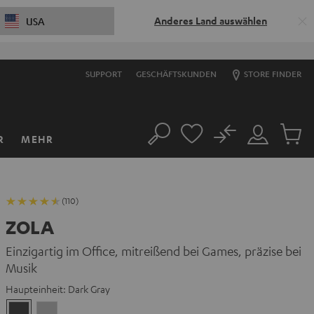
Anderes Land auswählen
USA
SUPPORT
GESCHÄFTSKUNDEN
STORE FINDER
No
R
MEHR
Suche
Mein
Artikel
Konto
im
Warenk
(110)
ZOLA
Einzigartig im Office, mitreißend bei Games, präzise bei
Musik
Haupteinheit:
Dark Gray
Dark
Light