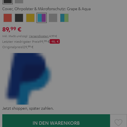
Gray
Gray
Cover, Ohrpolster & Mikrofonschutz:
Grape & Aqua
Coral
Dark
Golden
Grape
Light
Teal
Red
Gray
Amber
&
Gray
&
89,
€
99
Aqua
Lime
Inkl. MwSt
und zzgl.
Versandkosten
4,99 €
Letzter niedrigster Preis
99,
99
€
-10,
‐
€
Originalpreis
129,
99
€
Jetzt shoppen, später zahlen.
IN DEN WARENKORB