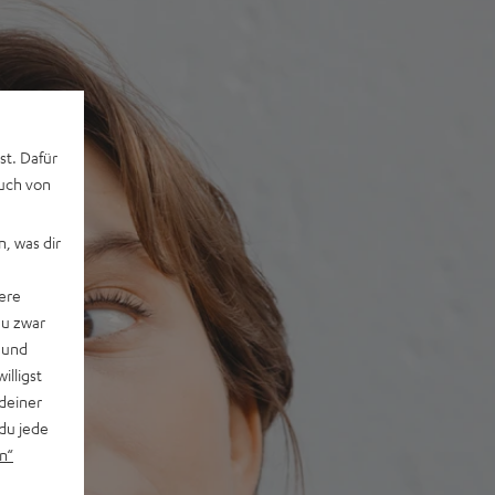
st. Dafür
auch von
, was dir
ere
du zwar
 und
willigst
deiner
du jede
n“