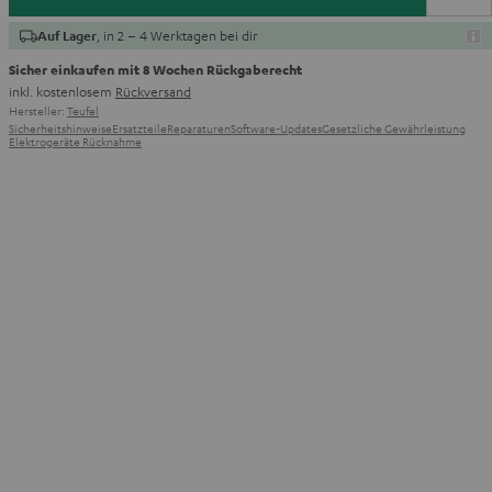
, in 2 – 4 Werktagen bei dir
Auf Lager
Sicher einkaufen mit 8 Wochen Rückgaberecht
inkl. kostenlosem
Rückversand
Hersteller:
Teufel
Sicherheitshinweise
Ersatzteile
Reparaturen
Software-Updates
Gesetzliche Gewährleistung
Elektrogeräte Rücknahme