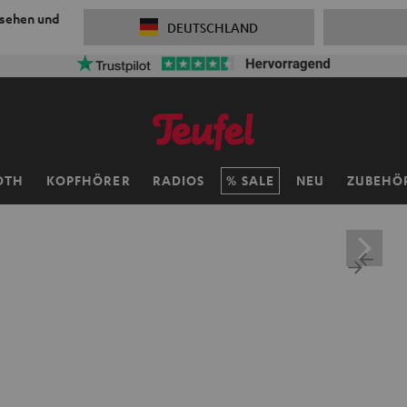
 sehen und
DEUTSCHLAND
OTH
KOPFHÖRER
RADIOS
SALE
NEU
ZUBEHÖ