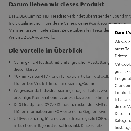
Darum lieben wir dieses Produkt
Das ZOLA Gaming-HD-Headset verbindet überragenden Sound mit 
Individualisierung. Höre deine Games, deine Musik sowie Serien m
Marianengraben-tiefen Bass. Zeige dabei allen Freunden wie unglaub
Damit‘s
Welt ist. ZOLA your world.
Wir wolle
nutzt Te
Die Vorteile im Überblick
Dritten -
Gaming-HD-Headset mit umfangreicher Ausstattung und dem best
Mit Cook
dieser Klasse
gefällt 
40-mm-Linear-HD-Töner für extrem tiefen, kraftvollen Bass, natü
Endgerät.
Höhen bei Musik, Filmton und Gaming-Sound
Grundeins
Wegweisende Individualisierungsmöglichkeiten: zwei Grundfarben
Empfehlu
unzählige Kombinationen: von zeitlos über hip bis absolut abgefa
Inhalte, 
DTS Headphone:X® 2.0 für beeindruckenden 7.1-Binaural-Surroun
du der V
Höheninformation am PC – orte deine Gegner bevor du sie siehst
Daten in
USB-Verbindung für eine verlustfreie, digitale DSP-optimierte 
Kategori
mit sicherem Bajonettverschluss inkl. Knickschutz
bestätig