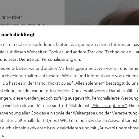
innovativer
it noch nie dagewesenem
lich stilvoll deine Gaming-
 nach dir klingt
n dir ein sicheres Surferlebnis bieten, das genau zu deinen Interessen pas
ufel auf diesen Webseiten Cookies und andere Tracking-Technologien – 
 und setzt Dienste zur Personalisierung ein.
en Preis/Klangverhältnis in
ies verarbeiten wir und andere Marketingpartner Daten von dir und lernen
- durch dein Verhalten auf unserer Website und Informationen von deinem
rliche Mitten und seidige
 Du hast es in der Hand: Klickst du auf
„Alles ablehnen“
bestätigst du uns
tellung, bei der wir nur erforderliche Cookies aktivieren. Damit erhältst 
 & sechs Farbsets für
ngen, diese werden jedoch zufällig ausgewählt. Personalisierte Werbung
hren
die wirklich relevant für dich sind, erhältst du mit
„Alles akzeptieren“
. Hier 
d-Sound und virtueller
erwendung aller Cookies ein sowie der Weitergabe und der Verarbeitung 
 Staaten außerhalb der EU/des EWR. Für eine individuelle Auswahl kannst 
Übertragung, AUX-Verbindung
e auch einzeln aktivieren bzw. deaktivieren und mit
„Auswahl übernehme
en.