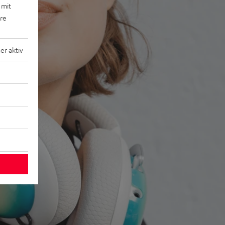
 mit
ere
r aktiv