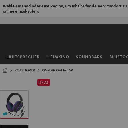
Wähle ein Land oder eine Region, um Inhalte für deinen Standort zu
online einzukaufen.
ZUM
NHALT
RINGEN
LAUTSPRECHER
HEIMKINO
SOUNDBARS
BLUETO
Startseite
KOPFHÖRER
ON-EAR OVER-EAR
DEAL