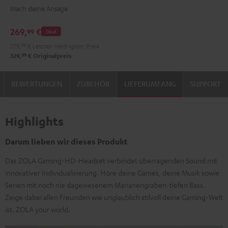
Mach deine Ansage
MV7X
Dark
269,
€
99
Deal
Gray
279,
99
€
Letzter niedrigster Preis
99
329,
€
Originalpreis
BEWERTUNGEN
ZUBEHÖR
LIEFERUMFANG
SUPPORT
Highlights
Darum lieben wir dieses Produkt
Das ZOLA Gaming-HD-Headset verbindet überragenden Sound mit
innovativer Individualisierung. Höre deine Games, deine Musik sowie
Serien mit noch nie dagewesenem Marianengraben-tiefen Bass.
Zeige dabei allen Freunden wie unglaublich stilvoll deine Gaming-Welt
ist. ZOLA your world.