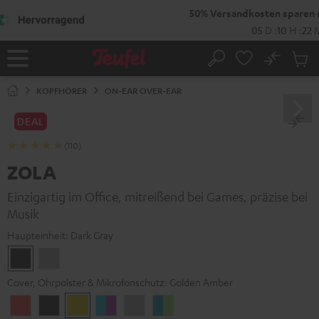
ZUM
NHALT
RINGEN
No
Abs
Startseite
Suche
Artike
im
KOPFHÖRER
ON-EAR OVER-EAR
Waren
DEAL
(110)
ZOLA
Einzigartig im Office, mitreißend bei Games, präzise bei
Musik
Haupteinheit:
Dark Gray
Dark
Light
Gray
Gray
Cover, Ohrpolster & Mikrofonschutz:
Golden Amber
Coral
Dark
Golden
Grape
Light
Teal