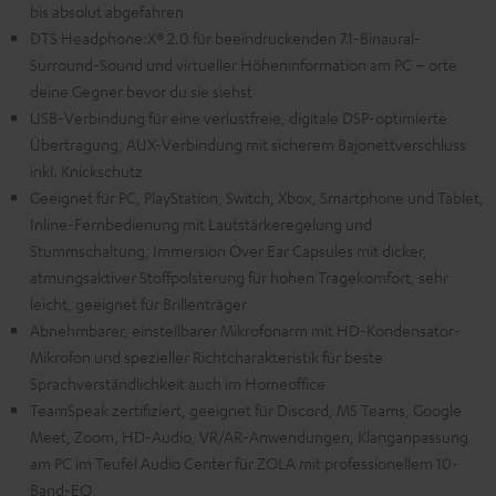
bis absolut abgefahren
DTS Headphone:X® 2.0 für beeindruckenden 7.1-Binaural-
Surround-Sound und virtueller Höheninformation am PC – orte
deine Gegner bevor du sie siehst
USB-Verbindung für eine verlustfreie, digitale DSP-optimierte
Übertragung, AUX-Verbindung mit sicherem Bajonettverschluss
inkl. Knickschutz
Geeignet für PC, PlayStation, Switch, Xbox, Smartphone und Tablet,
Inline-Fernbedienung mit Lautstärkeregelung und
Stummschaltung, Immersion Over Ear Capsules mit dicker,
atmungsaktiver Stoffpolsterung für hohen Tragekomfort, sehr
leicht, geeignet für Brillenträger
Abnehmbarer, einstellbarer Mikrofonarm mit HD-Kondensator-
Mikrofon und spezieller Richtcharakteristik für beste
Sprachverständlichkeit auch im Homeoffice
TeamSpeak zertifiziert, geeignet für Discord, MS Teams, Google
Meet, Zoom, HD-Audio, VR/AR-Anwendungen, Klanganpassung
am PC im Teufel Audio Center für ZOLA mit professionellem 10-
Band-EQ