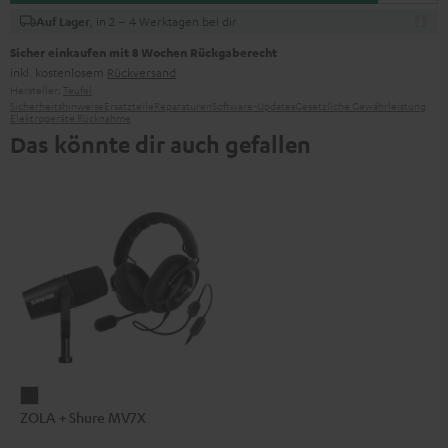
, in 2 – 4 Werktagen bei dir
Auf Lager
Sicher einkaufen mit 8 Wochen Rückgaberecht
inkl. kostenlosem
Rückversand
Hersteller:
Teufel
Sicherheitshinweise
Ersatzteile
Reparaturen
Software-Updates
Gesetzliche Gewährleistung
Elektrogeräte Rücknahme
Das könnte dir auch gefallen
ZOLA
ZOLA + Shure MV7X
+
Shure