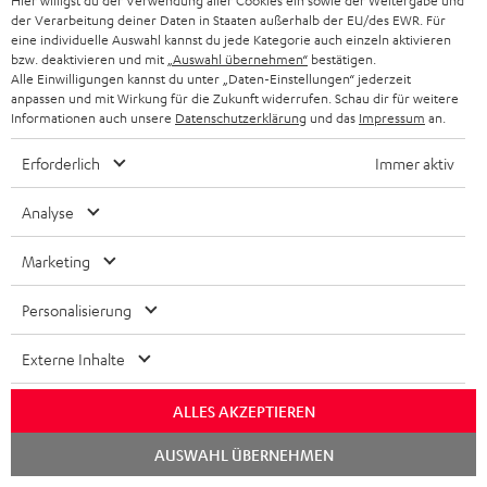
Hier willigst du der Verwendung aller Cookies ein sowie der Weitergabe und
www.konsolenfan.de
der Verarbeitung deiner Daten in Staaten außerhalb der EU/des EWR. Für
09.12.2022
eine individuelle Auswahl kannst du jede Kategorie auch einzeln aktivieren
bzw. deaktivieren und mit
„Auswahl übernehmen“
bestätigen.
Mehr...
Alle Einwilligungen kannst du unter „Daten-Einstellungen“ jederzeit
anpassen und mit Wirkung für die Zukunft widerrufen. Schau dir für weitere
Informationen auch unsere
Datenschutzerklärung
und das
Impressum
an.
Erforderlich
Immer aktiv
Analyse
„… überzeugt mit breitem und ausgewogenem Klang für
die Preisklasse…“
Marketing
www.gameswelt.de
Personalisierung
04.12.2022
Externe Inhalte
Mehr...
ALLES AKZEPTIEREN
Chat
AUSWAHL ÜBERNEHMEN
starten