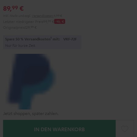
Red
Gray
Amber
&
Gray
&
89,
€
99
Aqua
Lime
Inkl. MwSt
und zzgl.
Versandkosten
4,99 €
Letzter niedrigster Preis
99,
99
€
-10,
‐
€
Originalpreis
129,
99
€
1
Spare 50 % Versandkosten
mit:
VKF-72F
Nur für kurze Zeit
Jetzt shoppen, später zahlen.
IN DEN WARENKORB