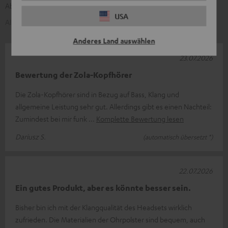
Abdeckungen mit der Zeit Verschleiß zeigen.
USA
AI-generiert aus dem Text unserer Kundenrezensionen
Anderes Land auswählen
23.07.2026
Bewertung der Zola-Kopfhörer
Die Zola-Kopfhörer sind in Bezug auf Bass, Klang und
allgemeine Leistung sehr gut. Allerdings gibt es einen Nachteil:
Zumindest bei mir funk
Komplette Bewertung lesen
Dariusz S.
(automatisch übersetzt *)
22.07.2026
Ein gutes Produkt, aber es könnte besser sein.
Bisher bin ich mit der Klangqualität des Headsets wirklich
zufrieden. Die Materialien der Ohrpolster sind bequem, auch