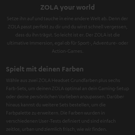
ZOLA your world
Setze ihn auf und tauche in eine andere Welt ab. Denn der
ZOLA passt perfekt zu dir und du wirst schnell vergessen,
dass du ihn trägst. So leicht ist er. Der ZOLA ist die
ultimative Immersion, egal ob für Sport-, Adventure- oder
Action-Games.
Spielt mit deinen Farben
Wähle aus zwei ZOLA Headset Grundfarben plus sechs
Farb-Sets, um deinen ZOLA optimal an dein Gaming-Setup
oder deine persönlichen Vorlieben anzupassen. Darüber
hinaus kannst du weitere Sets bestellen, um die
Farbpalette zu erweitern. Die Farben wurden in
verschiedenen User-Tests definiert und sind einfach
zeitlos, urban und ziemlich frisch, wie wir finden.