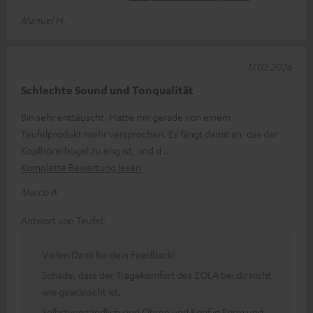
Manuel H.
17.02.2026
Schlechte Sound und Tonqualität
Bin sehr enttäuscht. Hatte mir gerade von einem
Teufelprodukt mehr versprochen. Es fängt damit an, das der
Kopfhörerbügel zu eng ist, und d
Komplette Bewertung lesen
Marco A.
Antwort von Teufel:
Vielen Dank für dein Feedback!
Schade, dass der Tragekomfort des ZOLA bei dir nicht
wie gewünscht ist.
Selbstverständlich sind Ohren und Kopf in Form und