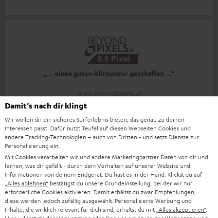
„… einen guten Allrounder geschaffen …“
www.beyondpixels.at
04.01.2023
Damit‘s nach dir klingt
Wir wollen dir ein sicheres Surferlebnis bieten, das genau zu deinen
Mehr...
Interessen passt. Dafür nutzt Teufel auf diesen Webseiten Cookies und
andere Tracking-Technologien – auch von Dritten - und setzt Dienste zur
Personalisierung ein.
Mit Cookies verarbeiten wir und andere Marketingpartner Daten von dir und
lernen, was dir gefällt - durch dein Verhalten auf unserer Website und
Informationen von deinem Endgerät. Du hast es in der Hand: Klickst du auf
„Alles ablehnen“
bestätigst du unsere Grundeinstellung, bei der wir nur
erforderliche Cookies aktivieren. Damit erhältst du zwar Empfehlungen,
„… ein insgesamt harmonisches Klangbild …“
diese werden jedoch zufällig ausgewählt. Personalisierte Werbung und
Inhalte, die wirklich relevant für dich sind, erhältst du mit
„Alles akzeptieren“
.