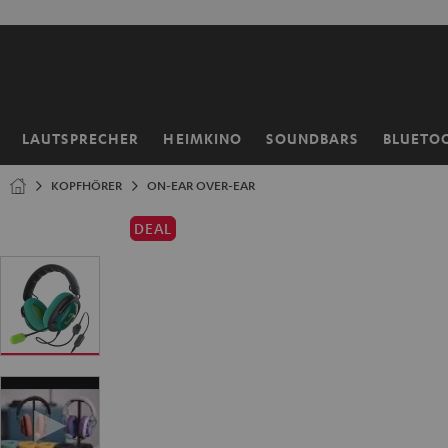
ZUM
NHALT
RINGEN
LAUTSPRECHER
HEIMKINO
SOUNDBARS
BLUETO
Startseite
KOPFHÖRER
ON-EAR OVER-EAR
DEAL