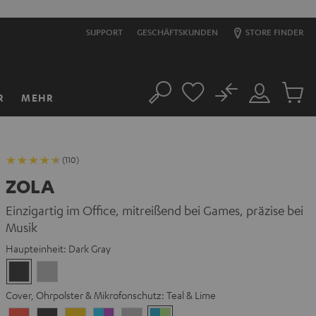
SUPPORT
GESCHÄFTSKUNDEN
STORE FINDER
No
R
MEHR
Suche
Mein
Artikel
Konto
im
Warenk
(110)
ZOLA
Einzigartig im Office, mitreißend bei Games, präzise bei
Musik
Haupteinheit:
Dark Gray
Dark
Light
Gray
Gray
Cover, Ohrpolster & Mikrofonschutz:
Teal & Lime
Coral
Dark
Golden
Grape
Light
Teal