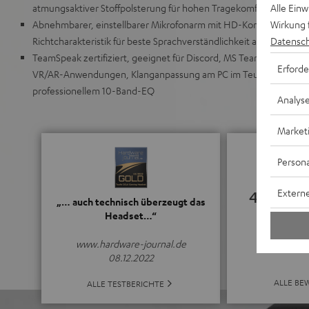
Alle Ein
atmungsaktiver Stoffpolsterung für hohen Tragekomfort, sehr leich
Wirkung 
Abnehmbarer, einstellbarer Mikrofonarm mit HD-Kondensator-Mi
Datensch
Richtcharakteristik für beste Sprachverständlichkeit auch im Hom
TeamSpeak zertifiziert, geeignet für Discord, MS Teams, Google
Erforde
VR/AR-Anwendungen, Klanganpassung am PC im Teufel Audio Cen
professionellem 10-Band-EQ
Analys
Market
Persona
Externe
4.67
„… auch technisch überzeugt das
Headset…“
(4.67 von 5 b
www.hardware-journal.de
08.12.2022
ALLE BE
ALLE TESTBERICHTE