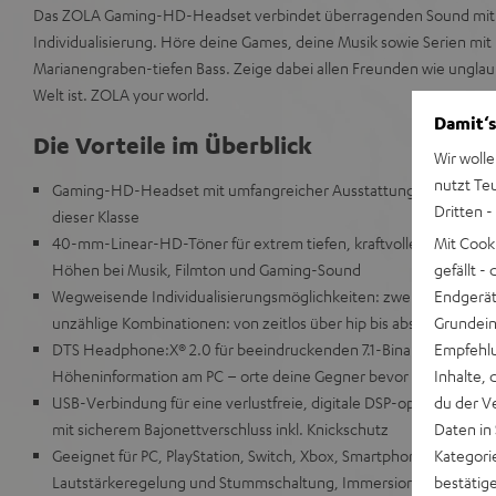
Das ZOLA Gaming-HD-Headset verbindet überragenden Sound mit 
Individualisierung. Höre deine Games, deine Musik sowie Serien m
Marianengraben-tiefen Bass. Zeige dabei allen Freunden wie unglaub
Welt ist. ZOLA your world.
Damit‘s
Die Vorteile im Überblick
Wir wolle
nutzt Te
Gaming-HD-Headset mit umfangreicher Ausstattung und dem best
Dritten -
dieser Klasse
Mit Cook
40-mm-Linear-HD-Töner für extrem tiefen, kraftvollen Bass, natü
gefällt 
Höhen bei Musik, Filmton und Gaming-Sound
Endgerät.
Wegweisende Individualisierungsmöglichkeiten: zwei Grundfarben
Grundeins
unzählige Kombinationen: von zeitlos über hip bis absolut abgefa
Empfehlu
DTS Headphone:X® 2.0 für beeindruckenden 7.1-Binaural-Surroun
Inhalte, 
Höheninformation am PC – orte deine Gegner bevor du sie siehst
du der V
USB-Verbindung für eine verlustfreie, digitale DSP-optimierte 
Daten in
mit sicherem Bajonettverschluss inkl. Knickschutz
Kategori
Geeignet für PC, PlayStation, Switch, Xbox, Smartphone und Tabl
bestätig
Lautstärkeregelung und Stummschaltung, Immersion Over Ear Cap