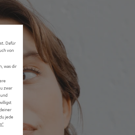
st. Dafür
auch von
, was dir
ere
du zwar
 und
willigst
deiner
du jede
n“