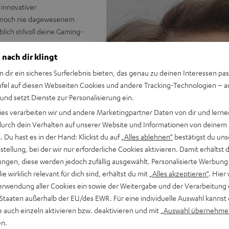
innovativer
it noch nie dagewesenem
lich stilvoll deine Gaming-
 nach dir klingt
n dir ein sicheres Surferlebnis bieten, das genau zu deinen Interessen pas
ufel auf diesen Webseiten Cookies und andere Tracking-Technologien – 
en Preis/Klangverhältnis in
 und setzt Dienste zur Personalisierung ein.
ies verarbeiten wir und andere Marketingpartner Daten von dir und lernen
rliche Mitten und seidige
- durch dein Verhalten auf unserer Website und Informationen von deinem
 Du hast es in der Hand: Klickst du auf
„Alles ablehnen“
bestätigst du uns
 & sechs Farbsets für
tellung, bei der wir nur erforderliche Cookies aktivieren. Damit erhältst 
hren
ngen, diese werden jedoch zufällig ausgewählt. Personalisierte Werbung
d-Sound und virtueller
die wirklich relevant für dich sind, erhältst du mit
„Alles akzeptieren“
. Hier 
erwendung aller Cookies ein sowie der Weitergabe und der Verarbeitung 
Übertragung, AUX-Verbindung
 Staaten außerhalb der EU/des EWR. Für eine individuelle Auswahl kannst 
e auch einzeln aktivieren bzw. deaktivieren und mit
„Auswahl übernehme
et, Inline-Fernbedienung mit
en.
sules mit dicker,