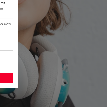
 mit
ere
r aktiv