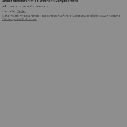
Sicher einkaufen mit 8 Wochen Rückgaberecht
inkl. kostenlosem
Rückversand
Hersteller:
Teufel
Sicherheitshinweise
Ersatzteile
Reparaturen
Software-Updates
Gesetzliche Gewährleistung
Elektrogeräte Rücknahme