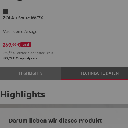
ZOLA
ZOLA + Shure MV7X
+
Shure
Mach deine Ansage
MV7X
Dark
269,
€
99
Deal
Gray
279,
99
€
Letzter niedrigster Preis
99
329,
€
Originalpreis
HIGHLIGHTS
TECHNISCHE DATEN
Highlights
Darum lieben wir dieses Produkt