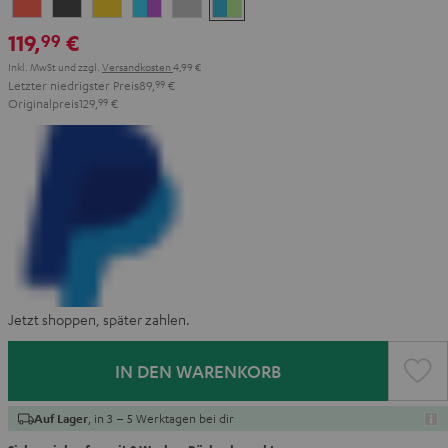
Red
Gray
Amber
&
Gray
&
119,
€
99
Aqua
Lime
Inkl. MwSt
und zzgl.
Versandkosten
4,99 €
Letzter niedrigster Preis
89,
99
€
Originalpreis
129,
99
€
Jetzt shoppen, später zahlen.
IN DEN WARENKORB
, in 3 – 5 Werktagen bei dir
Auf Lager