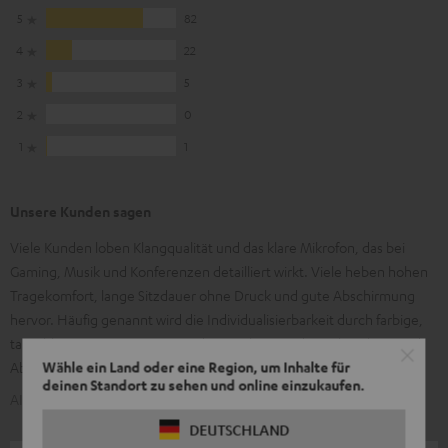
5
82
4
22
3
5
2
0
1
1
Unsere Kunden sagen
Viele Kunden loben Klangqualität und das klare Mikrofon, das bei
Gaming, Musik und Konferenzen detailliert wirkt. Viele heben hohen
Tragekomfort, lange Sitzdauer ohne Druck und gute Abschirmung
hervor. Häufig genannt wird die Individualisierbarkeit durch farbige,
tauschbare Covers. Einige Kunden merken an, dass Ohrpolster und
Wähle ein Land oder eine Region, um Inhalte für
Abdeckungen mit der Zeit Verschleiß zeigen.
deinen Standort zu sehen und online einzukaufen.
AI-generiert aus dem Text unserer Kundenrezensionen
DEUTSCHLAND