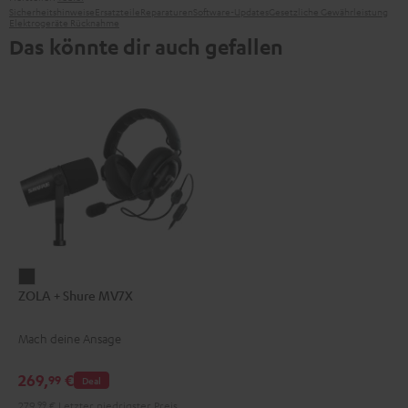
Sicherheitshinweise
Ersatzteile
Reparaturen
Software-Updates
Gesetzliche Gewährleistung
Elektrogeräte Rücknahme
Das könnte dir auch gefallen
ZOLA
ZOLA + Shure MV7X
+
Shure
Mach deine Ansage
MV7X
Dark
269,
€
99
Deal
Gray
279,
99
€
Letzter niedrigster Preis