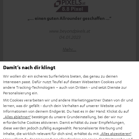
„… einen guten Allrounder geschaffen …“
www.beyondpixels.at
04.01.2023
Mehr...
Damit‘s nach dir klingt
Wir wollen dir ein sicheres Surferlebnis bieten, das genau zu deinen
Interessen passt. Dafür nutzt Teufel auf diesen Webseiten Cookies und
andere Tracking-Technologien – auch von Dritten - und setzt Dienste zur
Personalisierung ein.
„… ein insgesamt harmonisches Klangbild …“
Mit Cookies verarbeiten wir und andere Marketingpartner Daten von dir und
lernen, was dir gefällt - durch dein Verhalten auf unserer Website und
www.konsolenfan.de
Informationen von deinem Endgerät. Du hast es in der Hand: Klickst du auf
09.12.2022
„Alles ablehnen“
bestätigst du unsere Grundeinstellung, bei der wir nur
erforderliche Cookies aktivieren. Damit erhältst du zwar Empfehlungen,
diese werden jedoch zufällig ausgewählt. Personalisierte Werbung und
Mehr...
Inhalte, die wirklich relevant für dich sind, erhältst du mit
„Alles akzeptieren“
.