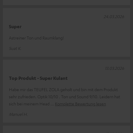
24.03.2026
Super
Astreiner Ton und Raumklang!
Suat K.
13.03.2026
Top Produkt - Super Kulant
Habe mir das TEUFEL ZOLA geholt und bin mit dem Produkt
sehr zufrieden. Optik 10/10 . Ton und Sound 9/10. Leidern hat
sich bei meinem Head
Komplette Bewertung lesen
Manuel H.