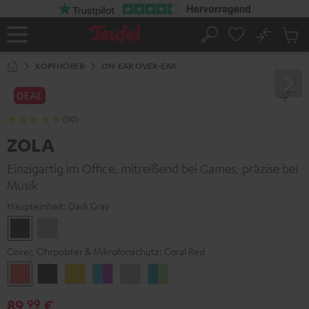
ZUM
NHALT
RINGEN
No
Abs
Startseite
Suche
Artike
im
KOPFHÖRER
ON-EAR OVER-EAR
Waren
DEAL
(110)
ZOLA
Einzigartig im Office, mitreißend bei Games, präzise bei
Musik
Haupteinheit:
Dark Gray
Dark
Light
Gray
Gray
Cover, Ohrpolster & Mikrofonschutz:
Coral Red
Coral
Dark
Golden
Grape
Light
Teal
Red
Gray
Amber
&
Gray
&
89,
€
99
Aqua
Lime