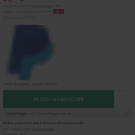
Inkl. MwSt
und zzgl.
Versandkosten
4,99 €
Letzter niedrigster Preis
99,
99
€
-10,
‐
€
Originalpreis
129,
99
€
Jetzt shoppen, später zahlen.
IN DEN WARENKORB
, in 2 – 4 Werktagen bei dir
Auf Lager
Sicher einkaufen mit 8 Wochen Rückgaberecht
inkl. kostenlosem
Rückversand
Hersteller:
Teufel