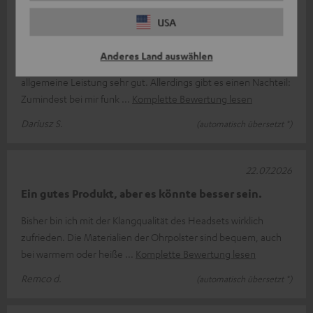
23.07.2026
USA
Bewertung der Zola-Kopfhörer
Anderes Land auswählen
Die Zola-Kopfhörer sind in Bezug auf Bass, Klang und
allgemeine Leistung sehr gut. Allerdings gibt es einen Nachteil:
Zumindest bei mir funk
Komplette Bewertung lesen
Dariusz S.
(automatisch übersetzt *)
22.07.2026
Ein gutes Produkt, aber es könnte besser sein.
Bisher bin ich mit der Klangqualität des Headsets wirklich
zufrieden. Die Materialien der Ohrpolster sind bequem, auch
bei warmem oder heiße
Komplette Bewertung lesen
Remco d.
(automatisch übersetzt *)