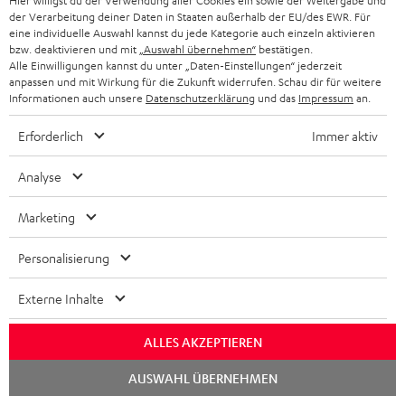
Hier willigst du der Verwendung aller Cookies ein sowie der Weitergabe und
der Verarbeitung deiner Daten in Staaten außerhalb der EU/des EWR. Für
eine individuelle Auswahl kannst du jede Kategorie auch einzeln aktivieren
bzw. deaktivieren und mit
„Auswahl übernehmen“
bestätigen.
Alle Einwilligungen kannst du unter „Daten-Einstellungen“ jederzeit
anpassen und mit Wirkung für die Zukunft widerrufen. Schau dir für weitere
Informationen auch unsere
Datenschutzerklärung
und das
Impressum
an.
„… überzeugt mit breitem und ausgewogenem Klang für
die Preisklasse…“
Erforderlich
Immer aktiv
www.gameswelt.de
Analyse
04.12.2022
Marketing
Mehr...
Personalisierung
Externe Inhalte
ALLES AKZEPTIEREN
„… ein sehr gelungenes Modell…“
Chat
AUSWAHL ÜBERNEHMEN
starten
www.allround-pc.com