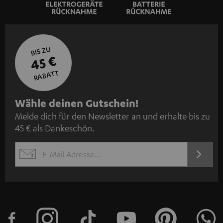
BIS ZU
45 €
RABATT
N
Wähle deinen Gutschein!
Melde dich für den Newsletter an und erhalte bis zu
e
45 € als Dankeschön.
w
s
JETZT
EMAIL
l
ANME
WIDGET
e
t
t
e