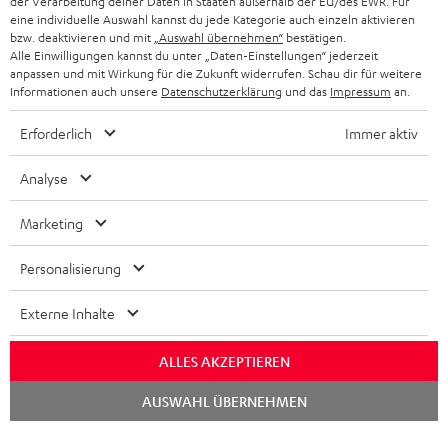
der Verarbeitung deiner Daten in Staaten außerhalb der EU/des EWR. Für
BLUETOOTH-KOPFHÖRER
NEWSLETTER
eine individuelle Auswahl kannst du jede Kategorie auch einzeln aktivieren
BELGIEN
bzw. deaktivieren und mit
„Auswahl übernehmen“
bestätigen.
STEREOANLAGEN
Alle Einwilligungen kannst du unter „Daten-Einstellungen“ jederzeit
STORES
anpassen und mit Wirkung für die Zukunft widerrufen. Schau dir für weitere
FRANKREICH
LAUTSPRECHER
Informationen auch unsere
Datenschutzerklärung
und das
Impressum
an.
DEINE VORTEILE BEI TEUFEL
Erforderlich
Immer aktiv
POLEN
ULTIMA-SERIE
TEUFEL STORY
Analyse
IN-EAR-KOPFHÖRER
SPANIEN
UNSER MANAGEMENT
Marketing
FANSHOP
NACHHALTIGKEIT
ITALIEN
NEUHEITEN
Personalisierung
Technische Änderungen, Tippfehler und Irrtum vorbehalten. Das auf unseren
UNSERE WERTE
Fotos abgebildete Zubehör ist nicht im Lieferumfang enthalten. Etwaige
USA
Entsorgungsgebühren für Batterien sind im Preis inbegriffen.
Externe Inhalte
BILDUNGSRABATT
©2026 Lautsprecher Teufel GmbH - All rights reserved.
WEITERE LÄNDER
ALLES AKZEPTIEREN
GESCHENKGUTSCHEIN
Chat
Impressum
AGB
Datenschutz
Daten-Einstellungen
EU Data Act
AUSWAHL ÜBERNEHMEN
BARRIEREFREIHEIT
starten
Vertrag widerrufen