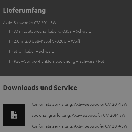
Lieferumfang
Aktiv-Subwoofer CM 2014 SW
1 × 30 m Lautsprecherkabel C1030S – Schwarz
1 × 2.0 m 2.0 USB-Kabel C7020U – Weiß
1 × Stromkabel – Schwarz
1 × Puck-Control-Funkfernbedienung – Schwarz / Rot
Downloads und Service
D
Konformitätserklärung: Aktiv-Subwoofer CM 2014 SW
o
Bedienungsanleitung: Aktiv-Subwoofer CM 2014 SW
k
Konformitätserklärung: Aktiv-Subwoofer CM 2014 SW
u