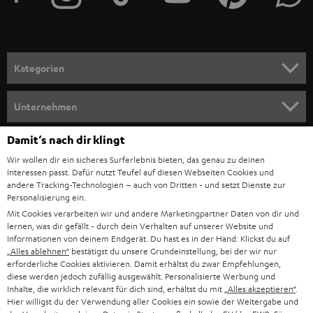
r
a
n
Kategorien
m
HEIMKINO
e
Unternehmen
l
HEIMKINO-KOMPLETTANLAGEN
SUPPORT
Damit‘s nach dir klingt
d
Teufel Onlineshops
Wir wollen dir ein sicheres Surferlebnis bieten, das genau zu deinen
SOUNDBAR
u
KARRIERE
Interessen passt. Dafür nutzt Teufel auf diesen Webseiten Cookies und
DEUTSCHLAND
n
andere Tracking-Technologien – auch von Dritten - und setzt Dienste zur
HIFI-LAUTSPRECHER
Personalisierung ein.
PRESSE & MARKETING
g
Mit Cookies verarbeiten wir und andere Marketingpartner Daten von dir und
ÖSTERREICH
SMART HOME
lernen, was dir gefällt - durch dein Verhalten auf unserer Website und
GESCHÄFTSKUNDEN
Informationen von deinem Endgerät. Du hast es in der Hand: Klickst du auf
„Alles ablehnen“
bestätigst du unsere Grundeinstellung, bei der wir nur
SCHWEIZ
BLUETOOTH-LAUTSPRECHER
PARTNERPROGRAMM
erforderliche Cookies aktivieren. Damit erhältst du zwar Empfehlungen,
diese werden jedoch zufällig ausgewählt. Personalisierte Werbung und
KOPFHÖRER
Inhalte, die wirklich relevant für dich sind, erhältst du mit
„Alles akzeptieren“
.
NIEDERLANDE
BLOG
Hier willigst du der Verwendung aller Cookies ein sowie der Weitergabe und