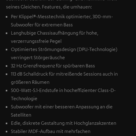
seines Gleichen. Features, die umhauen:
Per Klippel®-Messtechnik optimierter, 300-mm-
Subwoofer für extremen Bass
Langhubige Chassisaufhängung für hohe,
verzerrungssfreie Pegel
Optimiertes Strömungsdesign (DPU-Technologie)
verringert Störgeräusche
32 Hz Grenzfrequenz für spürbaren Bass
113 dB Schalldruck für mitreißende Sessions auch in
größeren Räumen
500-Watt-5.1-Endstufe in hocheffizienter Class-D-
Technologie
Subwoofer mit einer besseren Anpassung an die
Satelliten
Edle, diskrete Gestaltung mit Hochglanzakzenten
Stabiler MDF-Aufbau mit mehrfachen