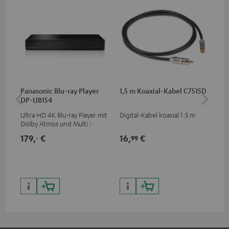
Panasonic Blu-ray Player
1,5 m Koaxial-Kabel C7515D
1,5
DP-UB154
C7
Ultra HD 4K Blu-ray Player mit
Digital-Kabel koaxial 1.5 m
Ver
Dolby Atmos und Multi HDR-
Kab
Unterstützung inklusive
mm
179,
€
16,
€
19
‐
99
HDR10+ für eine überragende
Bildqualität mit lebensechten
Kontrasten und Farben