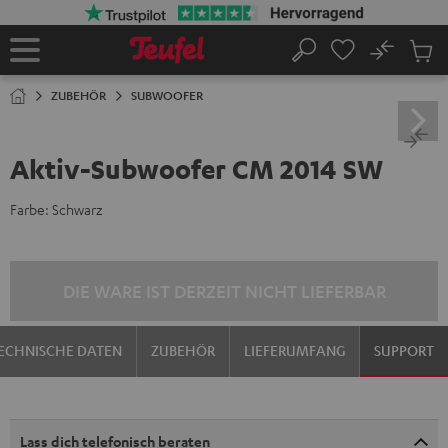
ZUM
NHALT
RINGEN
No
Abs
Startseite
Suche
Artike
im
ZUBEHÖR
SUBWOOFER
Waren
Aktiv-Subwoofer CM 2014 SW
Farbe:
Schwarz
DIE WARE IST DERZEIT NICHT LIEFERBAR
ECHNISCHE DATEN
ZUBEHÖR
LIEFERUMFANG
SUPPORT
Lass dich telefonisch beraten