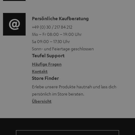
u
r
o
r
d
o
n
l
i
K
Persönliche Kaufberatung
g
e
a
o
o
+49 (0) 30 / 217 84 212
e
n
Mo – Fr 08:00 – 19:00 Uhr
d
-
n
r
z
Sa 09:00 – 17:30 Uhr
e
L
t
ä
u
Sonn- und Feiertage geschlossen
n
e
a
t
Teufel Support
r
x
k
e
Häufige Fragen
G
i
Kontakt
t
R
a
Store Finder
k
d
ü
r
Erlebe unsere Produkte hautnah und lass dich
o
a
c
a
persönlich im Store beraten.
n
t
k
Übersicht
n
e
n
t
n
a
i
h
e