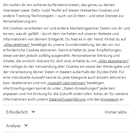
HEIMKINO-KOMPLETTANLAGEN
Wir wollen dir ein sicheres Surferlebnis bieten, das genau zu deinen
SUPPORT
d
Teufel Onlineshops
Interessen passt. Dafür nutzt Teufel auf diesen Webseiten Cookies und
SOUNDBAR
andere Tracking-Technologien – auch von Dritten - und setzt Dienste zur
u
KARRIERE
Personalisierung ein.
DEUTSCHLAND
n
Mit Cookies verarbeiten wir und andere Marketingpartner Daten von dir und
HIFI-LAUTSPRECHER
PRESSE & MARKETING
lernen, was dir gefällt - durch dein Verhalten auf unserer Website und
g
ÖSTERREICH
Informationen von deinem Endgerät. Du hast es in der Hand: Klickst du auf
SMART HOME
„Alles ablehnen“
bestätigst du unsere Grundeinstellung, bei der wir nur
GESCHÄFTSKUNDEN
erforderliche Cookies aktivieren. Damit erhältst du zwar Empfehlungen,
SCHWEIZ
diese werden jedoch zufällig ausgewählt. Personalisierte Werbung und
BLUETOOTH-LAUTSPRECHER
PARTNERPROGRAMM
Inhalte, die wirklich relevant für dich sind, erhältst du mit
„Alles akzeptieren“
.
Hier willigst du der Verwendung aller Cookies ein sowie der Weitergabe und
KOPFHÖRER
der Verarbeitung deiner Daten in Staaten außerhalb der EU/des EWR. Für
NIEDERLANDE
BLOG
eine individuelle Auswahl kannst du jede Kategorie auch einzeln aktivieren
BLUETOOTH-KOPFHÖRER
bzw. deaktivieren und mit
„Auswahl übernehmen“
bestätigen.
NEWSLETTER
Alle Einwilligungen kannst du unter „Daten-Einstellungen“ jederzeit
BELGIEN
anpassen und mit Wirkung für die Zukunft widerrufen. Schau dir für weitere
STEREOANLAGEN
STORES
Informationen auch unsere
Datenschutzerklärung
und das
Impressum
an.
FRANKREICH
LAUTSPRECHER
Erforderlich
Immer aktiv
DEINE VORTEILE BEI TEUFEL
POLEN
ULTIMA-SERIE
Analyse
TEUFEL STORY
IN-EAR-KOPFHÖRER