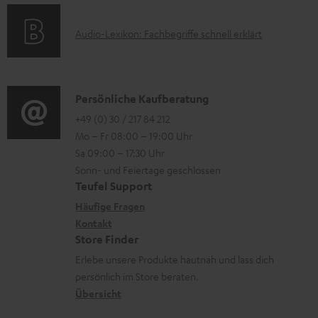
s
k
d
t
A
Audio-Lexikon: Fachbegriffe schnell erklärt
t
e
i
u
r
n
o
d
o
n
i
K
Persönliche Kaufberatung
g
e
o
o
+49 (0) 30 / 217 84 212
e
n
Mo – Fr 08:00 – 19:00 Uhr
-
n
r
z
Sa 09:00 – 17:30 Uhr
L
t
ä
u
Sonn- und Feiertage geschlossen
e
a
t
Teufel Support
r
x
k
e
Häufige Fragen
G
i
Kontakt
t
R
a
Store Finder
k
d
ü
r
Erlebe unsere Produkte hautnah und lass dich
o
a
c
a
persönlich im Store beraten.
n
t
k
Übersicht
n
e
n