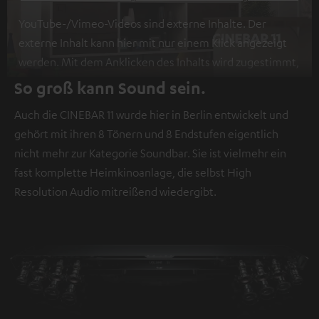
YouTube-/Vimeo-Videos sind externe Inhalte. Der
externe Inhalt kann hier mit nur einem Klick angezeigt
werden. Mit dem Anklicken des Inhalts wird zugestimmt,
dass externe Inhalte angezeigt werden. Dabei können
So groß kann Sound sein.
personenbezogene Daten an Drittplattformen
Auch die CINEBAR 11 wurde hier in Berlin entwickelt und
übermittelt werden.
Weitere Informationen sind in der
gehört mit ihren 8 Tönern und 8 Endstufen eigentlich
Datenschutzerklärung unter I zu finden
.
nicht mehr zur Kategorie Soundbar. Sie ist vielmehr ein
fast komplette Heimkinoanlage, die selbst High
Resolution Audio mitreißend wiedergibt.