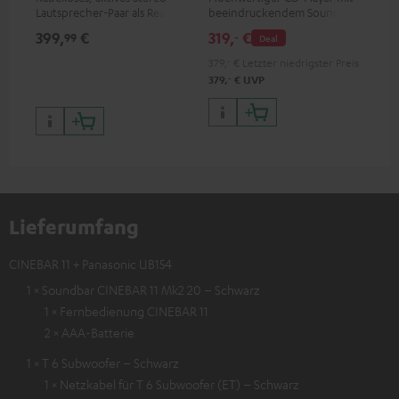
Lautsprecher-Paar als Rear-
beeindruckendem Sound und
Dol
Speaker-Erweiterungsset für
wertiger Verarbeitung
Unt
399,
€
319,
€
17
99
‐
Deal
geeignete Teufel Systeme
HDR
Bil
379,
‐
€
Letzter niedrigster Preis
Kon
‐
379,
€
UVP
Lieferumfang
CINEBAR 11 + Panasonic UB154
1 × Soundbar CINEBAR 11 Mk2 20 – Schwarz
1 × Fernbedienung CINEBAR 11
2 × AAA-Batterie
1 × T 6 Subwoofer – Schwarz
1 × Netzkabel für T 6 Subwoofer (ET) – Schwarz