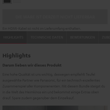
DIE WARE IST DERZEIT NICHT LIEFERBAR
Ein HDMI-Kabel ist nicht im Lieferumfang enthalten.
HIGHLIGHTS
TECHNISCHE DATEN
BEWERTUNGEN
ZUB
Highlights
Darum lieben wir dieses Produkt
Eine hohe Qualität ist uns wichtig, deswegen empfiehlt Teufel
ausgewählte Partner wie Panasonic, für ein technisch exzellentes
Zusammenspiel aller Komponenenten. Mit diesem Bundle steigst du
in die Welt des Heimkinos ein und bekommst einige Extras oben
drauf. Spare zudem gegenüber dem Einzelkauf.