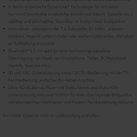
In Berlin entwickelte Dynamore® Technologie für virtuellen
Surround Sound plus zusätzliche Soundmodi (Nacht, Sprache etc.)
wählbar und abschaltbar, Soundbar ist Dolby Vision kompatibel
Innovativer, platzsparender T 6 Subwoofer für tiefen, präzisen
Kickbass, liegend (unterm Sofa) oder stehend platzierbar, Klangbild
an Aufstellung anpassbar
Bluetooth® 5.0 mit aptX für eine hochwertige kabellose
Übertragung von Musik von Smartphone, Tablet, PC/Notebook
(Spotify, Youtube etc.)
3D und ARC-Unterstützung sowie CEC für Bedienung mit der TV-
Fernbedienung, einfacher Ein-Kabel-Anschlus
Ultra HD 4K Blu-ray Player mit Dolby Atmos und Multi HDR-
Unterstützung inklusive HDR10+ für eine überragende Bildqualität
mit lebensechten Kontrasten und Farben, Fernbedienung inklusive
Ein HDMI-Kabel ist nicht im Lieferumfang enthalten.