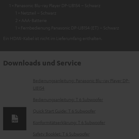
1 × Panasonic Blu-ray Player DP-UB154 – Schwarz
1 × Netzteil – Schwarz
2 × AAA-Batterie
1 × Fernbedienung Panasonic DP-UB154 (ET) – Schwarz
Ein HDMI-Kabel ist nicht im Lieferumfang enthalten.
Downloads und Service
D
Bedienungsanleitung: Panasonic Blu-ray Player DP-
UB154
o
k
Bedienungsanleitung: T 6 Subwoofer
u
Quick Start Guide: T 6 Subwoofer
m
Konformitätserklärung: T 6 Subwoofer
e
Safety Booklet: T 6 Subwoofer
n