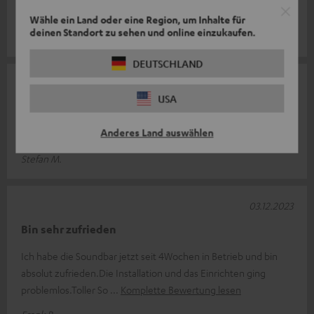
Saubere Sache.
Wähle ein Land oder eine Region, um Inhalte für
deinen Standort zu sehen und online einzukaufen.
Volker B.
DEUTSCHLAND
18.01.2024
USA
Gute Anlage
Anderes Land auswählen
Alles super
Stefan M.
03.12.2023
Bin sehr zufrieden
Ich habe die Soundbar jetzt seit 4Wochen in Betrieb und bin
absolut zufrieden.Die Installation und das Einrichten ging
problemlos.Toller So
Komplette Bewertung lesen
Frank R.