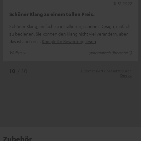
31.12.2022
Schöner Klang zu einem tollen Preis.
Schöner Klang, einfach zu installieren, schönes Design, einfach
zu bedienen. Sie können den Klang nicht viel verändern, aber
das ist auch ni
Komplette Bewertung lesen
Walter v.
(automatisch übersetzt *)
*
10
/ 10
automatisiert übersetzt durch
DeepL
Zubehör