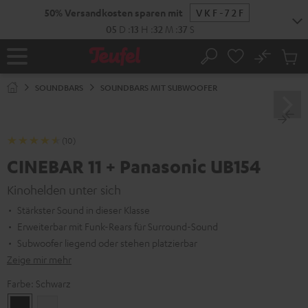
ZUM
NHALT
RINGEN
No
Abs
Startseite
Suche
Artike
im
SOUNDBARS
SOUNDBARS MIT SUBWOOFER
Waren
(10)
CINEBAR 11 + Panasonic UB154
Kinohelden unter sich
Stärkster Sound in dieser Klasse
Erweiterbar mit Funk-Rears für Surround-Sound
Subwoofer liegend oder stehen platzierbar
Zeige mir mehr
Farbe:
Schwarz
Schwarz
Weiß