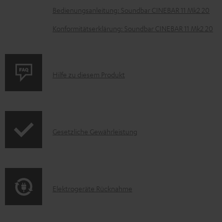
t
Bedienungsanleitung: Soundbar CINEBAR 11 Mk2 20
e
Konformitätserklärung: Soundbar CINEBAR 11 Mk2 20
z
u
m
P
Hilfe zu diesem Produkt
H
r
e
o
r
d
u
I
Gesetzliche Gewährleistung
u
n
n
k
t
f
t
e
o
F
E
r
Elektrogeräte Rücknahme
r
A
l
l
m
Q
e
a
a