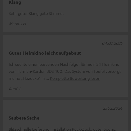
Klang
Sehr guter Klang gute Stimme.
Markus H.
04.02.2025
Gutes Heimkino leicht aufgebaut
Ich suchte einen passenden Nachfolger für mein 2.1 Heimkino
von Harman-Kardon BDS 400. Das System von Teufel versorgt
meine „Flezecke“ in
Komplette Bewertung lesen
René L.
27.02.2024
Saubere Sache
Blitzschnelle Lieferung, Installation Ruck-Zuck, guter Sound.