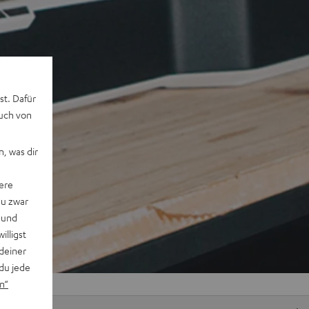
st. Dafür
auch von
, was dir
ere
du zwar
 und
willigst
deiner
du jede
n“