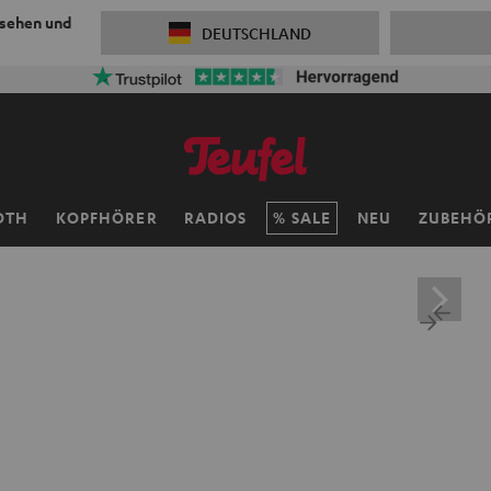
 sehen und
DEUTSCHLAND
OTH
KOPFHÖRER
RADIOS
SALE
NEU
ZUBEHÖ