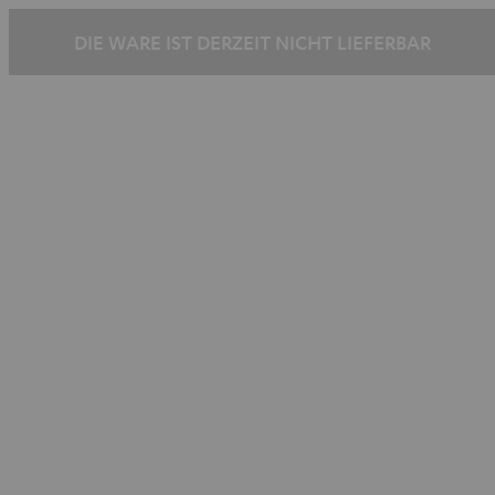
Schwarz-
Weiß
Schwarz
Schwarz-
DIE WARE IST DERZEIT NICHT LIEFERBAR
Weiß
Weiß