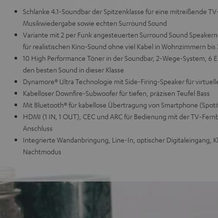
Schlanke 4.1-Soundbar der Spitzenklasse für eine mitreißende T
Musikwiedergabe sowie echten Surround Sound
Variante mit 2 per Funk angesteuerten Surround Sound Speaker
für realistischen Kino-Sound ohne viel Kabel in Wohnzimmern bis
10 High Performance Töner in der Soundbar, 2-Wege-System, 6 E
den besten Sound in dieser Klasse
Dynamore® Ultra Technologie mit Side-Firing-Speaker für virtuel
Kabelloser Downfire-Subwoofer für tiefen, präzisen Teufel Bass
Mit Bluetooth® für kabellose Übertragung von Smartphone (Spotif
HDMI (1 IN, 1 OUT), CEC und ARC für Bedienung mit der TV-Fern
Anschluss
Integrierte Wandanbringung, Line-In, optischer Digitaleingang,
Nachtmodus