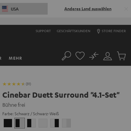
Anderes Land auswählen
USA
SUPPORT
GESCHÄFTSKUNDEN
STORE FINDER
No
R
MEHR
Suche
Mein
Artikel
Konto
im
Warenk
(31)
Cinebar Duett Surround "4.1-Set"
Bühne frei
Farbe:
Schwarz / Schwarz-Weiß
Schwarz
Schwarz
Schwarz
Weiß
Weiß
Weiß
/
/
/
/