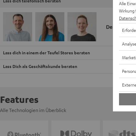
Lass dich telefonisch beraten
Alle Ein
Wirkung 
Datensch
Deine Kauf
Erforde
Analys
Lass dich in einem der Teufel Stores beraten
Market
Lass Dich als Geschäftskunde beraten
Persona
Externe
Features
Alle Technologien im Überblick