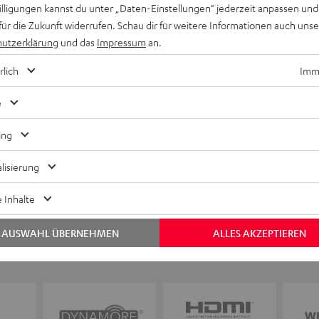
willigungen kannst du unter „Daten-Einstellungen“ jederzeit anpassen und
für die Zukunft widerrufen. Schau dir für weitere Informationen auch uns
utzerklärung
und das
Impressum
an.
Keinen Store in der Nähe? Kein Problem,
beratung
beraten dich auch persönlich am Telefo
rlich
Imme
Hier Termin buchen
e
ing
lisierung
 Inhalte
AUSWAHL ÜBERNEHMEN
ALLES AKZEPTIEREN