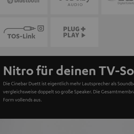
Nitro für deinen TV-S
Die Cinebar Duett ist eigentlich mehr Lautsprecher als Soundba
vergleichsweise doppelt so große Speaker. Die Gesamtmembra
Form vollends aus.