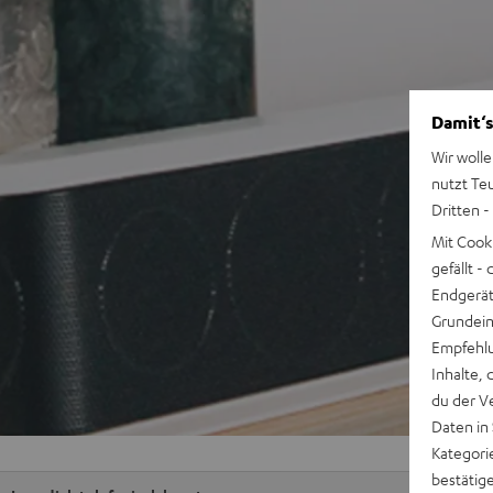
Damit‘s
Wir wolle
nutzt Te
Dritten -
Mit Cook
gefällt 
Endgerät.
Grundeins
Empfehlu
Inhalte, 
du der V
Daten in
Kategori
bestätig