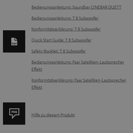
o
Bedienungsanleitung: Soundbar CINEBAR DUETT
k
Bedienungsanleitung: T 8 Subwoofer
u
Konformitätserklärung: T 8 Subwoofer
m
e
Quick Start Guide: T 8 Subwoofer
n
Safety Booklet: T 8 Subwoofer
t
Bedienungsanleitung: Paar Satelliten-Lautsprecher
e
Effekt
z
Konformitätserklärung: Paar Satelliten-Lautsprecher
u
Effekt
m
H
e
P
Hilfe zu diesem Produkt
r
r
u