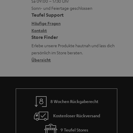
Sa 09:00 – 17:30 Uhr
L
t
ä
u
Sonn- und Feiertage geschlossen
e
a
t
Teufel Support
r
x
k
e
Häufige Fragen
G
i
Kontakt
t
R
a
Store Finder
k
d
ü
r
Erlebe unsere Produkte hautnah und lass dich
o
a
c
a
persönlich im Store beraten.
n
t
k
Übersicht
n
e
n
t
n
a
i
h
e
m
8 Wochen Rückgaberecht
e
Kostenloser Rückversand
9 Teufel Stores