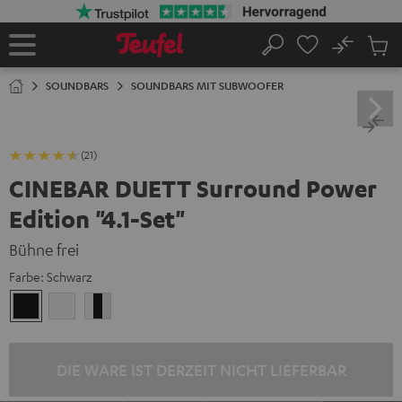
ZUM
NHALT
RINGEN
No
Abs
Startseite
Suche
Artike
im
SOUNDBARS
SOUNDBARS MIT SUBWOOFER
Waren
(21)
CINEBAR DUETT Surround Power
Edition "4.1-Set"
Bühne frei
Farbe:
Schwarz
Schwarz
Weiß
Weiß
/
Schwarz
/
DIE WARE IST DERZEIT NICHT LIEFERBAR
Schwarz-