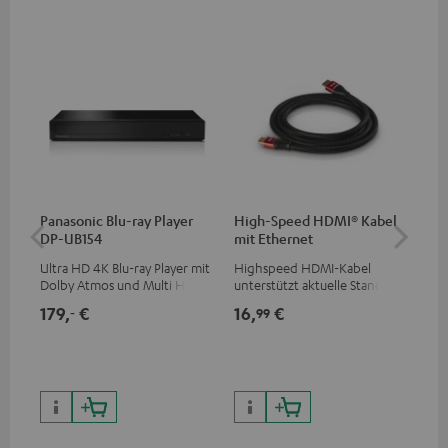
Panasonic Blu-ray Player
High-Speed HDMI® Kabel
1,5
DP-UB154
mit Ethernet
C7
Ultra HD 4K Blu-ray Player mit
Highspeed HDMI-Kabel
Ver
Dolby Atmos und Multi HDR-
unterstützt aktuelle Standards
Kab
Unterstützung inklusive
wie z.B. 4K 50/60p und 4K 3D
mm
179,
€
16,
€
19
‐
99
HDR10+ für eine überragende
Bildqualität mit lebensechten
Kontrasten und Farben