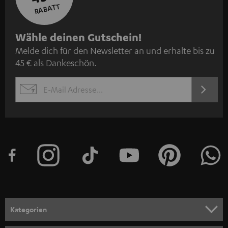
RABATT
N
Wähle deinen Gutschein!
Melde dich für den Newsletter an und erhalte bis zu
e
45 € als Dankeschön.
w
s
JETZT
EMAIL
l
ANME
WIDGET
e
t
t
e
r
a
n
Kategorien
m