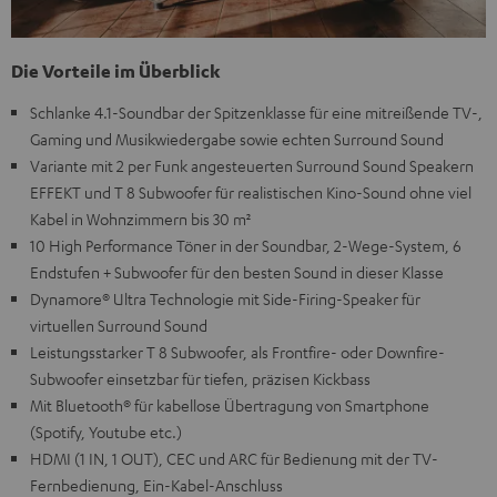
Die Vorteile im Überblick
Schlanke 4.1-Soundbar der Spitzenklasse für eine mitreißende TV-,
Gaming und Musikwiedergabe sowie echten Surround Sound
Variante mit 2 per Funk angesteuerten Surround Sound Speakern
EFFEKT und T 8 Subwoofer für realistischen Kino-Sound ohne viel
Kabel in Wohnzimmern bis 30 m²
10 High Performance Töner in der Soundbar, 2-Wege-System, 6
Endstufen + Subwoofer für den besten Sound in dieser Klasse
Dynamore® Ultra Technologie mit Side-Firing-Speaker für
virtuellen Surround Sound
Leistungsstarker T 8 Subwoofer, als Frontfire- oder Downfire-
Subwoofer einsetzbar für tiefen, präzisen Kickbass
Mit Bluetooth® für kabellose Übertragung von Smartphone
(Spotify, Youtube etc.)
HDMI (1 IN, 1 OUT), CEC und ARC für Bedienung mit der TV-
Fernbedienung, Ein-Kabel-Anschluss