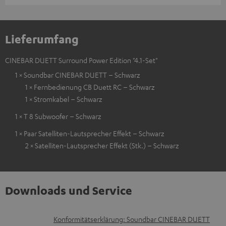
Lieferumfang
CINEBAR DUETT Surround Power Edition "4.1-Set"
1 × Soundbar CINEBAR DUETT – Schwarz
1 × Fernbedienung CB Duett RC – Schwarz
1 × Stromkabel – Schwarz
1 × T 8 Subwoofer – Schwarz
1 × Paar Satelliten-Lautsprecher Effekt – Schwarz
2 × Satelliten-Lautsprecher Effekt (Stk.) – Schwarz
Downloads und Service
D
Konformitätserklärung: Soundbar CINEBAR DUETT