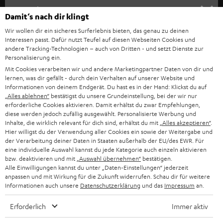
HEIMKINO
e
Unternehmen
Damit‘s nach dir klingt
l
HEIMKINO-KOMPLETTANLAGEN
Wir wollen dir ein sicheres Surferlebnis bieten, das genau zu deinen
SUPPORT
d
Teufel Onlineshops
Interessen passt. Dafür nutzt Teufel auf diesen Webseiten Cookies und
SOUNDBAR
andere Tracking-Technologien – auch von Dritten - und setzt Dienste zur
u
KARRIERE
Personalisierung ein.
DEUTSCHLAND
n
Mit Cookies verarbeiten wir und andere Marketingpartner Daten von dir und
HIFI-LAUTSPRECHER
PRESSE & MARKETING
lernen, was dir gefällt - durch dein Verhalten auf unserer Website und
g
ÖSTERREICH
Informationen von deinem Endgerät. Du hast es in der Hand: Klickst du auf
SMART HOME
„Alles ablehnen“
bestätigst du unsere Grundeinstellung, bei der wir nur
GESCHÄFTSKUNDEN
erforderliche Cookies aktivieren. Damit erhältst du zwar Empfehlungen,
diese werden jedoch zufällig ausgewählt. Personalisierte Werbung und
SCHWEIZ
BLUETOOTH-LAUTSPRECHER
PARTNERPROGRAMM
Inhalte, die wirklich relevant für dich sind, erhältst du mit
„Alles akzeptieren“
.
Hier willigst du der Verwendung aller Cookies ein sowie der Weitergabe und
KOPFHÖRER
der Verarbeitung deiner Daten in Staaten außerhalb der EU/des EWR. Für
NIEDERLANDE
BLOG
eine individuelle Auswahl kannst du jede Kategorie auch einzeln aktivieren
BLUETOOTH-KOPFHÖRER
bzw. deaktivieren und mit
„Auswahl übernehmen“
bestätigen.
NEWSLETTER
Alle Einwilligungen kannst du unter „Daten-Einstellungen“ jederzeit
BELGIEN
anpassen und mit Wirkung für die Zukunft widerrufen. Schau dir für weitere
STEREOANLAGEN
STORES
Informationen auch unsere
Datenschutzerklärung
und das
Impressum
an.
FRANKREICH
LAUTSPRECHER
Erforderlich
Immer aktiv
DEINE VORTEILE BEI TEUFEL
POLEN