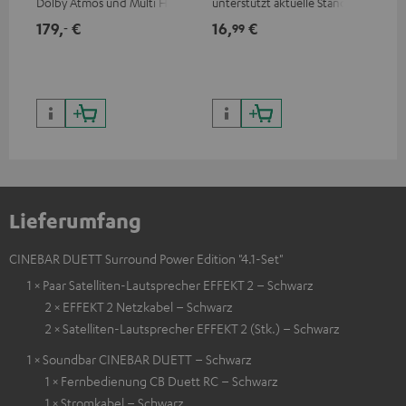
Dolby Atmos und Multi HDR-
unterstützt aktuelle Standards
Kab
Unterstützung inklusive
wie z.B. 4K 50/60p und 4K 3D
mm
179,
€
16,
€
19
‐
99
HDR10+ für eine überragende
Bildqualität mit lebensechten
Kontrasten und Farben
Lieferumfang
CINEBAR DUETT Surround Power Edition "4.1-Set"
1 × Paar Satelliten-Lautsprecher EFFEKT 2 – Schwarz
2 × EFFEKT 2 Netzkabel – Schwarz
2 × Satelliten-Lautsprecher EFFEKT 2 (Stk.) – Schwarz
1 × Soundbar CINEBAR DUETT – Schwarz
1 × Fernbedienung CB Duett RC – Schwarz
1 × Stromkabel – Schwarz