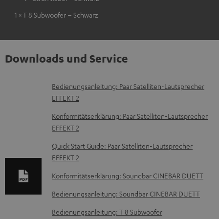
1 × T 8 Subwoofer – Schwarz
Downloads und Service
D
Bedienungsanleitung: Paar Satelliten-Lautsprecher
EFFEKT 2
o
k
Konformitätserklärung: Paar Satelliten-Lautsprecher
EFFEKT 2
u
m
Quick Start Guide: Paar Satelliten-Lautsprecher
EFFEKT 2
e
n
Konformitätserklärung: Soundbar CINEBAR DUETT
t
Bedienungsanleitung: Soundbar CINEBAR DUETT
e
Bedienungsanleitung: T 8 Subwoofer