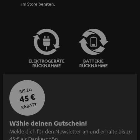
im Store beraten.
BIS ZU
45 €
RABATT
N
Wähle deinen Gutschein!
Melde dich für den Newsletter an und erhalte bis zu
e
45 € als Dankeschön.