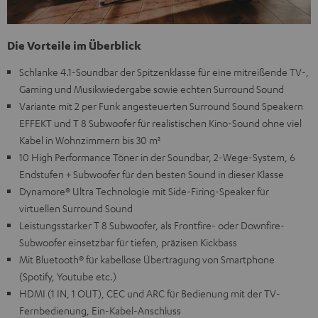
Die Vorteile im Überblick
Schlanke 4.1-Soundbar der Spitzenklasse für eine mitreißende TV-,
Gaming und Musikwiedergabe sowie echten Surround Sound
Variante mit 2 per Funk angesteuerten Surround Sound Speakern
EFFEKT und T 8 Subwoofer für realistischen Kino-Sound ohne viel
Kabel in Wohnzimmern bis 30 m²
10 High Performance Töner in der Soundbar, 2-Wege-System, 6
Endstufen + Subwoofer für den besten Sound in dieser Klasse
Dynamore® Ultra Technologie mit Side-Firing-Speaker für
virtuellen Surround Sound
Leistungsstarker T 8 Subwoofer, als Frontfire- oder Downfire-
Subwoofer einsetzbar für tiefen, präzisen Kickbass
Mit Bluetooth® für kabellose Übertragung von Smartphone
(Spotify, Youtube etc.)
HDMI (1 IN, 1 OUT), CEC und ARC für Bedienung mit der TV-
Fernbedienung, Ein-Kabel-Anschluss