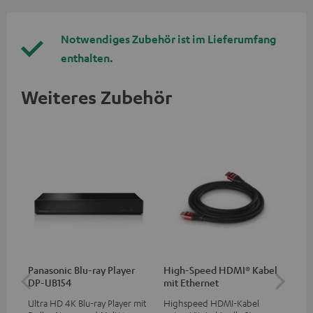
Notwendiges Zubehör ist im Lieferumfang
enthalten.
Weiteres Zubehör
Panasonic Blu-ray Player
High-Speed HDMI® Kabel
1,5
DP-UB154
mit Ethernet
C7
Ultra HD 4K Blu-ray Player mit
Highspeed HDMI-Kabel
Ver