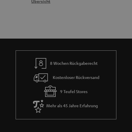
n
t
k
Übersicht
n
e
n
t
n
a
i
h
e
m
e
8 Wochen Rückgaberecht
Kostenloser Rückversand
9 Teufel Stores
Mehr als 45 Jahre Erfahrung