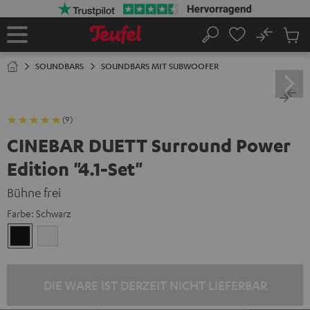
ZUM
NHALT
RINGEN
No
Abs
Startseite
Suche
Artike
im
SOUNDBARS
SOUNDBARS MIT SUBWOOFER
Waren
(9)
CINEBAR DUETT Surround Power
Edition "4.1-Set"
Bühne frei
Farbe:
Schwarz
Schwarz
Weiß
DIE WARE IST DERZEIT NICHT LIEFERBAR