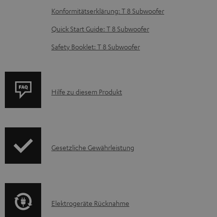
z
Konformitätserklärung: T 8 Subwoofer
u
m
Quick Start Guide: T 8 Subwoofer
H
Safety Booklet: T 8 Subwoofer
e
r
u
P
Hilfe zu diesem Produkt
n
r
t
o
e
d
r
I
Gesetzliche Gewährleistung
u
l
n
k
a
f
t
d
o
F
e
E
Elektrogeräte Rücknahme
r
A