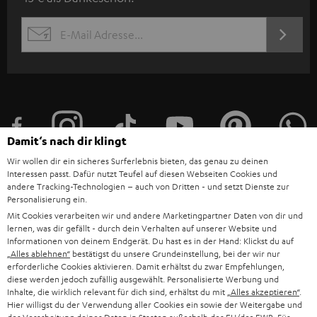
w
s
JETZT
EMAIL
l
ANME
WIDGET
e
t
t
e
Damit‘s nach dir klingt
r
Wir wollen dir ein sicheres Surferlebnis bieten, das genau zu deinen
a
Interessen passt. Dafür nutzt Teufel auf diesen Webseiten Cookies und
andere Tracking-Technologien – auch von Dritten - und setzt Dienste zur
n
Personalisierung ein.
Kategorien
m
Mit Cookies verarbeiten wir und andere Marketingpartner Daten von dir und
lernen, was dir gefällt - durch dein Verhalten auf unserer Website und
HEIMKINO
e
Unternehmen
Informationen von deinem Endgerät. Du hast es in der Hand: Klickst du auf
„Alles ablehnen“
bestätigst du unsere Grundeinstellung, bei der wir nur
l
HEIMKINO-KOMPLETTANLAGEN
erforderliche Cookies aktivieren. Damit erhältst du zwar Empfehlungen,
SUPPORT
d
Teufel Onlineshops
diese werden jedoch zufällig ausgewählt. Personalisierte Werbung und
Inhalte, die wirklich relevant für dich sind, erhältst du mit
„Alles akzeptieren“
.
SOUNDBAR
u
KARRIERE
Hier willigst du der Verwendung aller Cookies ein sowie der Weitergabe und
DEUTSCHLAND