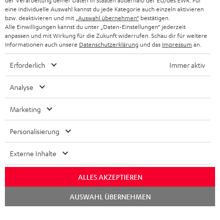
der Verarbeitung deiner Daten in Staaten außerhalb der EU/des EWR. Für
n
HIFI-LAUTSPRECHER
eine individuelle Auswahl kannst du jede Kategorie auch einzeln aktivieren
PRESSE & MARKETING
g
bzw. deaktivieren und mit
„Auswahl übernehmen“
bestätigen.
ÖSTERREICH
Alle Einwilligungen kannst du unter „Daten-Einstellungen“ jederzeit
SMART HOME
GESCHÄFTSKUNDEN
anpassen und mit Wirkung für die Zukunft widerrufen. Schau dir für weitere
Informationen auch unsere
Datenschutzerklärung
und das
Impressum
an.
SCHWEIZ
BLUETOOTH-LAUTSPRECHER
PARTNERPROGRAMM
Erforderlich
Immer aktiv
KOPFHÖRER
NIEDERLANDE
BLOG
Analyse
BLUETOOTH-KOPFHÖRER
NEWSLETTER
BELGIEN
Marketing
STEREOANLAGEN
STORES
FRANKREICH
Personalisierung
LAUTSPRECHER
DEINE VORTEILE BEI TEUFEL
Externe Inhalte
POLEN
ULTIMA-SERIE
TEUFEL STORY
ALLES AKZEPTIEREN
IN-EAR-KOPFHÖRER
SPANIEN
UNSER MANAGEMENT
Chat
AUSWAHL ÜBERNEHMEN
starten
FANSHOP
NACHHALTIGKEIT
ITALIEN