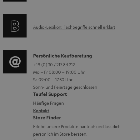
n
l
m
Q
e
a
s
k
t
A
Audio-Lexikon: Fachbegriffe schnell erklärt
t
i
u
r
o
d
o
n
i
K
Persönliche Kaufberatung
g
e
o
o
+49 (0) 30 / 217 84 212
e
n
Mo – Fr 08:00 – 19:00 Uhr
-
n
r
z
Sa 09:00 – 17:30 Uhr
L
t
ä
u
Sonn- und Feiertage geschlossen
e
a
t
Teufel Support
r
x
k
e
Häufige Fragen
G
i
Kontakt
t
R
a
Store Finder
k
d
ü
r
Erlebe unsere Produkte hautnah und lass dich
o
a
c
a
persönlich im Store beraten.