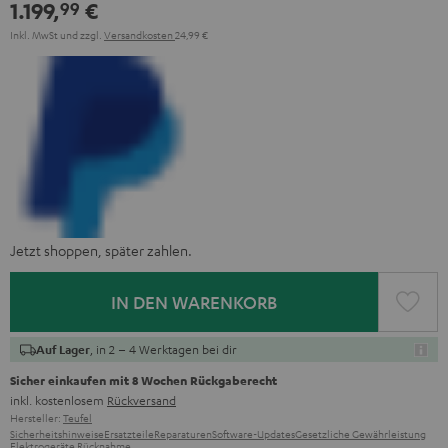
1.199,
€
99
Weiß
Inkl. MwSt
und zzgl.
Versandkosten
24,99 €
Jetzt shoppen, später zahlen.
IN DEN WARENKORB
, in 2 – 4 Werktagen bei dir
Auf Lager
Sicher einkaufen mit 8 Wochen Rückgaberecht
inkl. kostenlosem
Rückversand
Hersteller:
Teufel
Sicherheitshinweise
Ersatzteile
Reparaturen
Software-Updates
Gesetzliche Gewährleistung
Elektrogeräte Rücknahme