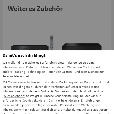
Weiteres Zubehör
Damit‘s nach dir klingt
Wir wollen dir ein sicheres Surferlebnis bieten, das genau zu deinen
Interessen passt. Dafür nutzt Teufel auf diesen Webseiten Cookies und
YAMAHA CD-S303
Panasonic Blu-ray Player
Hi
andere Tracking-Technologien – auch von Dritten - und setzt Dienste zur
DP-UB154
mit
Personalisierung ein.
Mit Cookies verarbeiten wir und andere Marketingpartner Daten von dir und
Hochwertiger CD-Player mit
Ultra HD 4K Blu-ray Player mit
Hig
lernen, was dir gefällt - durch dein Verhalten auf unserer Website und
beeindruckendem Sound und
Dolby Atmos und Multi HDR-
unt
Informationen von deinem Endgerät. Du hast es in der Hand: Klickst du auf
wertiger Verarbeitung
Unterstützung inklusive
wie
319,
€
179,
€
16
‐
‐
Deal
„Alles ablehnen“
bestätigst du unsere Grundeinstellung, bei der wir nur
HDR10+ für eine überragende
erforderliche Cookies aktivieren. Damit erhältst du zwar Empfehlungen,
Bildqualität mit lebensechten
379,
‐
€
Letzter niedrigster Preis
diese werden jedoch zufällig ausgewählt. Personalisierte Werbung und
Kontrasten und Farben
‐
379,
€
UVP
Inhalte, die wirklich relevant für dich sind, erhältst du mit
„Alles akzeptieren“
.