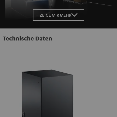
Loaded
:
100.00%
ZEIGE MIR MEHR
/
Unmute
Technische Daten