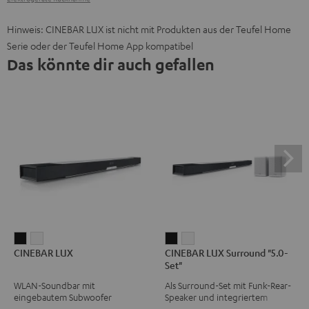
Hinweis: CINEBAR LUX ist nicht mit Produkten aus der Teufel Home
Serie oder der Teufel Home App kompatibel
Das könnte dir auch gefallen
CINEBAR
CINEBAR
CINEBAR
CINEBAR
CINEBAR LUX
CINEBAR LUX Surround "5.0-
LUX
LUX
LUX
LUX
Set"
Schwarz
Weiß
Surround
Surround
WLAN-Soundbar mit
Als Surround-Set mit Funk-Rear-
"5.0-
"5.0-
eingebautem Subwoofer
Speaker und integriertem
Set"
Set"
Subwoofer