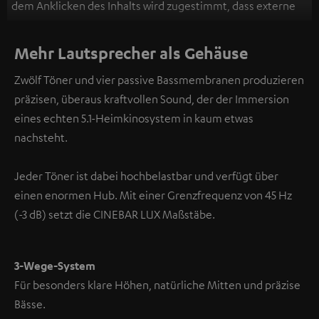
dem Anklicken des Inhalts wird zugestimmt, dass externe
Inhalte angezeigt werden. Dabei können
personenbezogene Daten an Drittplattformen
Mehr Lautsprecher als Gehäuse
übermittelt werden.
Weitere Informationen sind in der
Zwölf Töner und vier passive Bassmembranen produzieren
Datenschutzerklärung unter I zu finden
.
präzisen, überaus kraftvollen Sound, der der Immersion
eines echten 5.1-Heimkinosystem in kaum etwas
nachsteht.
Jeder Töner ist dabei hochbelastbar und verfügt über
einen enormen Hub. Mit einer Grenzfrequenz von 45 Hz
(-3 dB) setzt die CINEBAR LUX Maßstäbe.
3-Wege-System
Für besonders klare Höhen, natürliche Mitten und präzise
Bässe.