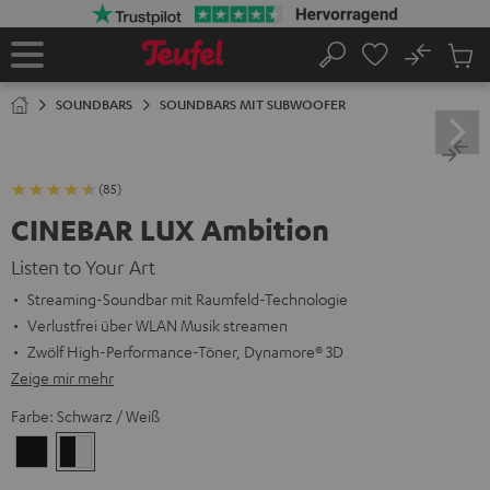
ZUM
NHALT
RINGEN
No
Abs
Startseite
Suche
Artike
im
SOUNDBARS
SOUNDBARS MIT SUBWOOFER
Waren
(85)
CINEBAR LUX Ambition
Listen to Your Art
Streaming-Soundbar mit Raumfeld-Technologie
Verlustfrei über WLAN Musik streamen
Zwölf High-Performance-Töner, Dynamore® 3D
Zeige mir mehr
Farbe:
Schwarz / Weiß
Schwarz
Schwarz
/