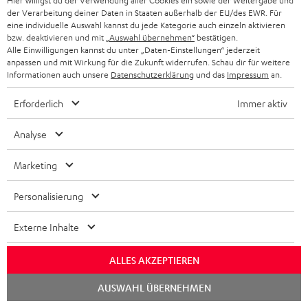
Hier willigst du der Verwendung aller Cookies ein sowie der Weitergabe und
der Verarbeitung deiner Daten in Staaten außerhalb der EU/des EWR. Für
eine individuelle Auswahl kannst du jede Kategorie auch einzeln aktivieren
bzw. deaktivieren und mit
„Auswahl übernehmen“
bestätigen.
Alle Einwilligungen kannst du unter „Daten-Einstellungen“ jederzeit
anpassen und mit Wirkung für die Zukunft widerrufen. Schau dir für weitere
Informationen auch unsere
Datenschutzerklärung
und das
Impressum
an.
Lieferumfang
Erforderlich
Immer aktiv
CINEBAR LUX Ambition
Analyse
1 × T 8 Subwoofer – Schwarz
Marketing
1 × CINEBAR LUX Soundbar Single – Weiß
1 × CINEBAR LUX Fernbedienung RC – Schwarz
Personalisierung
1 × Stromkabel – Schwarz
2 × AAA-Batterie
Externe Inhalte
Hinweis: CINEBAR LUX ist nicht mit Produkten aus der Teufel Home
Serie oder der Teufel Home App kompatibel
ALLES AKZEPTIEREN
Chat
AUSWAHL ÜBERNEHMEN
starten