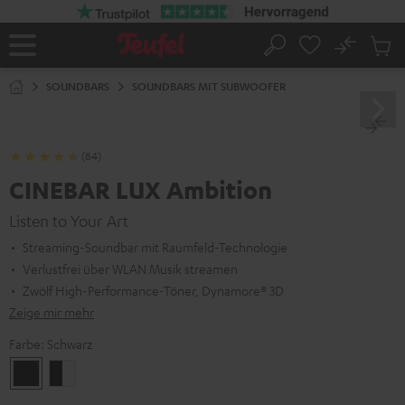
ZUM
NHALT
RINGEN
No
Abs
Startseite
Suche
Artike
im
SOUNDBARS
SOUNDBARS MIT SUBWOOFER
Waren
(84)
CINEBAR LUX Ambition
Listen to Your Art
Streaming-Soundbar mit Raumfeld-Technologie
Verlustfrei über WLAN Musik streamen
Zwölf High-Performance-Töner, Dynamore® 3D
Zeige mir mehr
Farbe:
Schwarz
Schwarz
Schwarz
/