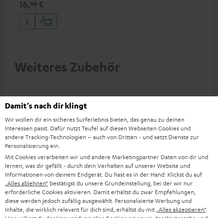
16,
€
99
Weiteres Zubehör
Damit‘s nach dir klingt
Wir wollen dir ein sicheres Surferlebnis bieten, das genau zu deinen
Interessen passt. Dafür nutzt Teufel auf diesen Webseiten Cookies und
andere Tracking-Technologien – auch von Dritten - und setzt Dienste zur
Personalisierung ein.
Mit Cookies verarbeiten wir und andere Marketingpartner Daten von dir und
lernen, was dir gefällt - durch dein Verhalten auf unserer Website und
Informationen von deinem Endgerät. Du hast es in der Hand: Klickst du auf
„Alles ablehnen“
bestätigst du unsere Grundeinstellung, bei der wir nur
YAMAHA CD-S303
Panasonic Blu-ray Player
Hi
erforderliche Cookies aktivieren. Damit erhältst du zwar Empfehlungen,
DP-UB154
mit
diese werden jedoch zufällig ausgewählt. Personalisierte Werbung und
Inhalte, die wirklich relevant für dich sind, erhältst du mit
„Alles akzeptieren“
.
Hochwertiger CD-Player mit
Ultra HD 4K Blu-ray Player mit
Hig