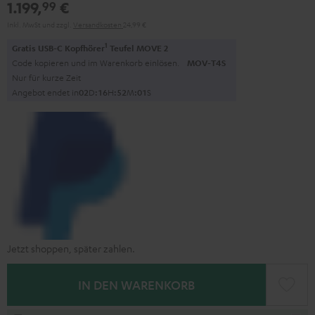
1.199,
€
99
Weiß
Inkl. MwSt
und zzgl.
Versandkosten
24,99 €
1
Gratis USB-C Kopfhörer
Teufel MOVE 2
Code kopieren und im Warenkorb einlösen.
MOV-T4S
Nur für kurze Zeit
Angebot endet in
0
2
D
:
1
6
H
:
5
1
M
:
5
9
S
Jetzt shoppen, später zahlen.
IN DEN WARENKORB