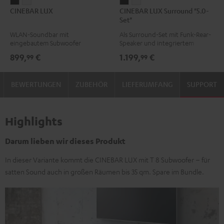
CINEBAR
CINEBAR
CINEBAR
CINEBAR
CINEBAR LUX
CINEBAR LUX Surround "5.0-
LUX
LUX
LUX
LUX
Set"
Schwarz
Weiß
Surround
Surround
WLAN-Soundbar mit
Als Surround-Set mit Funk-Rear-
"5.0-
"5.0-
eingebautem Subwoofer
Speaker und integriertem
Set"
Set"
Subwoofer
899,
€
1.199,
€
99
99
Schwarz
Weiß
BEWERTUNGEN
ZUBEHÖR
LIEFERUMFANG
SUPPORT
Highlights
Darum lieben wir dieses Produkt
In dieser Variante kommt die CINEBAR LUX mit T 8 Subwoofer – für
satten Sound auch in großen Räumen bis 35 qm. Spare im Bundle.