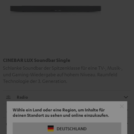
CINEBAR LUX Soundbar Single
Schlanke Soundbar der Spitzenklasse für eine TV-, Musik-,
und Gaming-Wiedergabe auf hohem Niveau. Raumfeld
Technologie der 3. Generation.
Radio
Wähle ein Land oder eine Region, um Inhalte für
Abmessungen
deinen Standort zu sehen und online einzukaufen.
Anschlüsse
DEUTSCHLAND