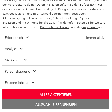
beeindruckendem Sound und
Dolby Atmos und Multi HDR-
unt
Hier willigst du der Verwendung aller Cookies ein sowie der Weitergabe und
wertiger Verarbeitung
Unterstützung inklusive
wie
der Verarbeitung deiner Daten in Staaten außerhalb der EU/des EWR. Für
319,
€
179,
€
16
‐
‐
Deal
HDR10+ für eine überragende
eine individuelle Auswahl kannst du jede Kategorie auch einzeln aktivieren
Bildqualität mit lebensechten
bzw. deaktivieren und mit
„Auswahl übernehmen“
bestätigen.
379,
‐
€
Letzter niedrigster Preis
Kontrasten und Farben
Alle Einwilligungen kannst du unter „Daten-Einstellungen“ jederzeit
‐
379,
€
UVP
anpassen und mit Wirkung für die Zukunft widerrufen. Schau dir für weitere
Informationen auch unsere
Datenschutzerklärung
und das
Impressum
an.
Erforderlich
Immer aktiv
Analyse
Marketing
Lieferumfang
Personalisierung
CINEBAR LUX Ambition
1 × CINEBAR LUX Soundbar Single – Schwarz
Externe Inhalte
1 × CINEBAR LUX Fernbedienung RC – Schwarz
1 × Stromkabel – Schwarz
ALLES AKZEPTIEREN
2 × AAA-Batterie
Chat
AUSWAHL ÜBERNEHMEN
starten
1 × T 8 Subwoofer – Schwarz