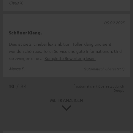
Claus X.
05.09.2025
Schöner Klang.
Dies ist die 2. cinebar lux ambition. Toller Klang und sieht
wunderschön aus. Toller Service und gute Informationen. Und
sie zwingen eine
Komplette Bewertung lesen
Marga E.
(automatisch übersetzt *)
*
10
/ 84
automatisiert übersetzt durch
DeepL
MEHR ANZEIGEN