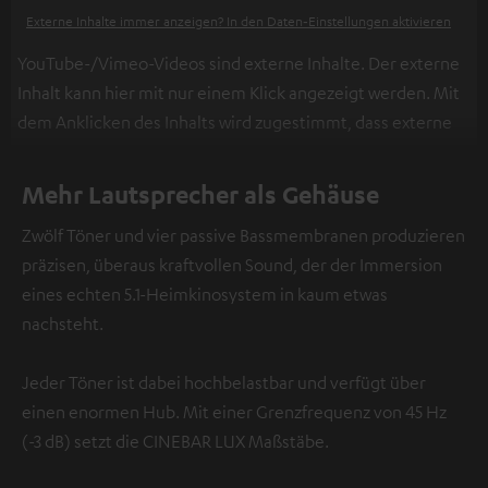
Externe Inhalte immer anzeigen? In den Daten‑Einstellungen aktivieren
YouTube-/Vimeo-Videos sind externe Inhalte. Der externe
Inhalt kann hier mit nur einem Klick angezeigt werden. Mit
dem Anklicken des Inhalts wird zugestimmt, dass externe
Inhalte angezeigt werden. Dabei können
personenbezogene Daten an Drittplattformen
Mehr Lautsprecher als Gehäuse
übermittelt werden.
Weitere Informationen sind in der
Zwölf Töner und vier passive Bassmembranen produzieren
Datenschutzerklärung unter I zu finden
.
präzisen, überaus kraftvollen Sound, der der Immersion
eines echten 5.1-Heimkinosystem in kaum etwas
nachsteht.
Jeder Töner ist dabei hochbelastbar und verfügt über
einen enormen Hub. Mit einer Grenzfrequenz von 45 Hz
(-3 dB) setzt die CINEBAR LUX Maßstäbe.