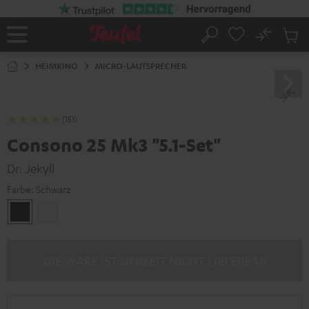
ZUM
NHALT
RINGEN
No
Abs
Startseite
Suche
Artike
im
HEIMKINO
MICRO-LAUTSPRECHER
Waren
(151)
Consono 25 Mk3 "5.1-Set"
Dr. Jekyll
Farbe:
Schwarz
Schwarz
Weiß
DIE WARE IST DERZEIT NICHT LIEFERBAR