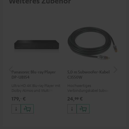
Weiteres Zubehör
Panasonic Blu-ray Player
5,0 m Subwoofer-Kabel
Sta
DP-UB154
C3550W
Ultra HD 4K Blu-ray Player mit
Hochwertiges
Sta
Dolby Atmos und Multi HDR-
Verbindungskabel Subwoofer
Lau
Unterstützung inklusive
Cinch Mono
179,
€
24,
€
69
‐
99
HDR10+ für eine überragende
Bildqualität mit lebensechten
Kontrasten und Farben