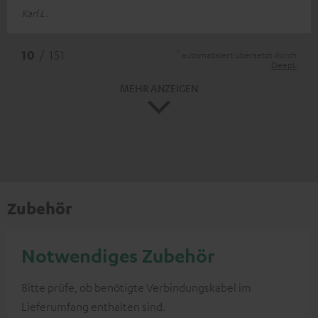
Karl L.
*
10
/ 151
automatisiert übersetzt durch
DeepL
MEHR ANZEIGEN
Zubehör
Notwendiges Zubehör
Bitte prüfe, ob benötigte Verbindungskabel im
Lieferumfang enthalten sind.