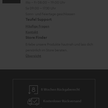
Mo – Fr 08:00 – 19:00 Uhr
-
n
r
z
Sa 09:00 – 17:30 Uhr
L
t
ä
u
Sonn- und Feiertage geschlossen
e
a
t
Teufel Support
r
x
k
e
Häufige Fragen
G
i
Kontakt
t
R
a
Store Finder
k
d
ü
r
Erlebe unsere Produkte hautnah und lass dich
o
a
c
a
persönlich im Store beraten.
n
t
k
Übersicht
n
e
n
t
n
a
i
h
e
m
8 Wochen Rückgaberecht
e
Kostenloser Rückversand