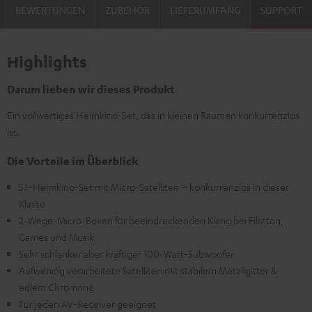
BEWERTUNGEN
ZUBEHÖR
LIEFERUMFANG
SUPPORT
Highlights
Darum lieben wir dieses Produkt
Ein vollwertiges Heimkino-Set, das in kleinen Räumen konkurrenzlos
ist.
Die Vorteile im Überblick
5.1-Heimkino-Set mit Micro-Satelliten – konkurrenzlos in dieser
Klasse
2-Wege-Micro-Boxen für beeindruckenden Klang bei Filmton,
Games und Musik
Sehr schlanker aber kräftiger 100-Watt-Subwoofer
Aufwendig verarbeitete Satelliten mit stabilem Metallgitter &
edlem Chromring
Für jeden AV-Receiver geeignet