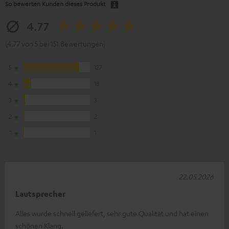
So bewerten Kunden dieses Produkt
4.77
(4.77 von 5 bei 151 Bewertungen)
5
127
4
18
3
3
2
2
1
1
22.05.2026
Lautsprecher
Alles wurde schnell geliefert, sehr gute Qualität und hat einen
schönen Klang.