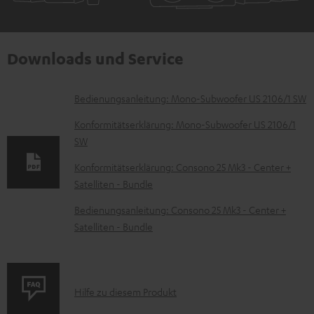
Downloads und Service
D
Bedienungsanleitung: Mono-Subwoofer US 2106/1 SW
o
Konformitätserklärung: Mono-Subwoofer US 2106/1
k
SW
u
Konformitätserklärung: Consono 25 Mk3 - Center +
m
Satelliten - Bundle
e
Bedienungsanleitung: Consono 25 Mk3 - Center +
n
Satelliten - Bundle
t
e
z
P
Hilfe zu diesem Produkt
u
r