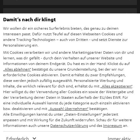
m
HEIMKINO
e
Unternehmen
Damit‘s nach dir klingt
l
HEIMKINO-KOMPLETTANLAGEN
Wir wollen dir ein sicheres Surferlebnis bieten, das genau zu deinen
SUPPORT
d
Teufel Onlineshops
Interessen passt. Dafür nutzt Teufel auf diesen Webseiten Cookies und
SOUNDBAR
andere Tracking-Technologien – auch von Dritten - und setzt Dienste zur
u
KARRIERE
Personalisierung ein.
DEUTSCHLAND
n
Mit Cookies verarbeiten wir und andere Marketingpartner Daten von dir und
HIFI-LAUTSPRECHER
PRESSE & MARKETING
lernen, was dir gefällt - durch dein Verhalten auf unserer Website und
g
ÖSTERREICH
Informationen von deinem Endgerät. Du hast es in der Hand: Klickst du auf
SMART HOME
„Alles ablehnen“
bestätigst du unsere Grundeinstellung, bei der wir nur
GESCHÄFTSKUNDEN
erforderliche Cookies aktivieren. Damit erhältst du zwar Empfehlungen,
diese werden jedoch zufällig ausgewählt. Personalisierte Werbung und
SCHWEIZ
BLUETOOTH-LAUTSPRECHER
PARTNERPROGRAMM
Inhalte, die wirklich relevant für dich sind, erhältst du mit
„Alles akzeptieren“
.
Hier willigst du der Verwendung aller Cookies ein sowie der Weitergabe und
KOPFHÖRER
der Verarbeitung deiner Daten in Staaten außerhalb der EU/des EWR. Für
NIEDERLANDE
BLOG
eine individuelle Auswahl kannst du jede Kategorie auch einzeln aktivieren
BLUETOOTH-KOPFHÖRER
bzw. deaktivieren und mit
„Auswahl übernehmen“
bestätigen.
NEWSLETTER
Alle Einwilligungen kannst du unter „Daten-Einstellungen“ jederzeit
BELGIEN
anpassen und mit Wirkung für die Zukunft widerrufen. Schau dir für weitere
STEREOANLAGEN
STORES
Informationen auch unsere
Datenschutzerklärung
und das
Impressum
an.
FRANKREICH
LAUTSPRECHER
Erforderlich
Immer aktiv
DEINE VORTEILE BEI TEUFEL