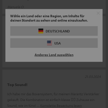
Manuela O.
Wähle ein Land oder eine Region, um Inhalte für
deinen Standort zu sehen und online einzukaufen.
12.05.2026
Ausgezeichnet
DEUTSCHLAND
Ich finde das Produkt wirklich gut – der Klang ist hervorragend,
USA
und ich hätte nicht gedacht, dass es mit so kleinen
Lautsprechern so gut kl
Komplette Bewertung lesen
Anderes Land auswählen
Jose Ramon M.
(automatisch übersetzt *)
21.03.2024
Top Sound!
Ich habe mir das Boxensystem, für meinen Marantz Verstärker
gekauft. Die Kombination ist einfach klasse 👍🏼 Zuhause ein
Sound, wie im Kino!
Komplette Bewertung lesen