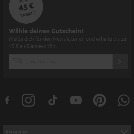
45 €
RABATT
N
Wähle deinen Gutschein!
Melde dich für den Newsletter an und erhalte bis zu
e
45 € als Dankeschön.
w
s
JETZT
EMAIL
l
ANME
WIDGET
e
t
t
e
r
a
n
Kategorien