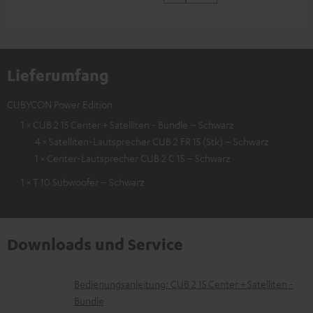
Lieferumfang
CUBYCON Power Edition
1 × CUB 2 15 Center + Satelliten - Bundle – Schwarz
4 × Satelliten-Lautsprecher CUB 2 FR 15 (Stk) – Schwarz
1 × Center-Lautsprecher CUB 2 C 15 – Schwarz
1 × T 10 Subwoofer – Schwarz
Downloads und Service
D
Bedienungsanleitung: CUB 2 15 Center + Satelliten -
Bundle
o