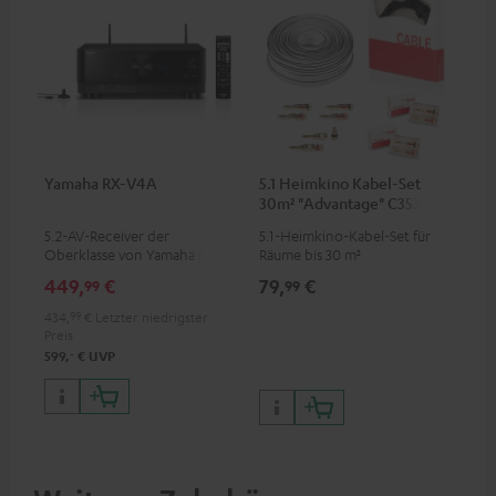
Yamaha RX-V4A
5.1 Heimkino Kabel-Set
30m² "Advantage" C3535S
5.2-AV-Receiver der
5.1-Heimkino-Kabel-Set für
Oberklasse von Yamaha mit
Räume bis 30 m²
115 Watt Ausgangsleistung pro
449,
€
79,
€
99
99
Kanal (6 Ohm, 0.9 % THD),
Verstärker mit hoher Slew-
434,
99
€
Letzter niedrigster
Rate
Preis
‐
599,
€
UVP