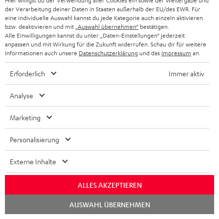
Hier willigst du der Verwendung aller Cookies ein sowie der Weitergabe und
t
der Verarbeitung deiner Daten in Staaten außerhalb der EU/des EWR. Für
t
eine individuelle Auswahl kannst du jede Kategorie auch einzeln aktivieren
bzw. deaktivieren und mit
„Auswahl übernehmen“
bestätigen.
e
Alle Einwilligungen kannst du unter „Daten-Einstellungen“ jederzeit
anpassen und mit Wirkung für die Zukunft widerrufen. Schau dir für weitere
r
Informationen auch unsere
Datenschutzerklärung
und das
Impressum
an.
a
Erforderlich
Immer aktiv
n
Kategorien
m
Analyse
HEIMKINO
e
Unternehmen
Marketing
l
HEIMKINO-KOMPLETTANLAGEN
SUPPORT
d
Teufel Onlineshops
Personalisierung
SOUNDBAR
u
KARRIERE
DEUTSCHLAND
Externe Inhalte
n
HIFI-LAUTSPRECHER
PRESSE & MARKETING
g
ÖSTERREICH
ALLES AKZEPTIEREN
SMART HOME
GESCHÄFTSKUNDEN
Chat
AUSWAHL ÜBERNEHMEN
starten
SCHWEIZ
BLUETOOTH-LAUTSPRECHER
PARTNERPROGRAMM