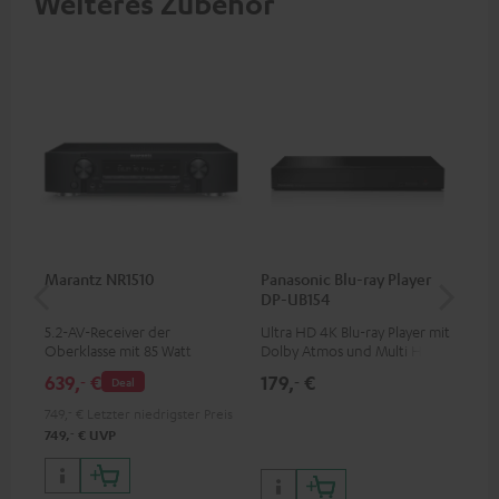
Weiteres Zubehör
Marantz NR1510
Panasonic Blu-ray Player
30
DP-UB154
C4
5.2-AV-Receiver der
Ultra HD 4K Blu-ray Player mit
Lau
Oberklasse mit 85 Watt
Dolby Atmos und Multi HDR-
mm
Ausgangsleistung pro Kanal
Unterstützung inklusive
639,
€
179,
€
99
‐
‐
Deal
HDR10+ für eine überragende
Bildqualität mit lebensechten
749,
‐
€
Letzter niedrigster Preis
Kontrasten und Farben
‐
749,
€
UVP