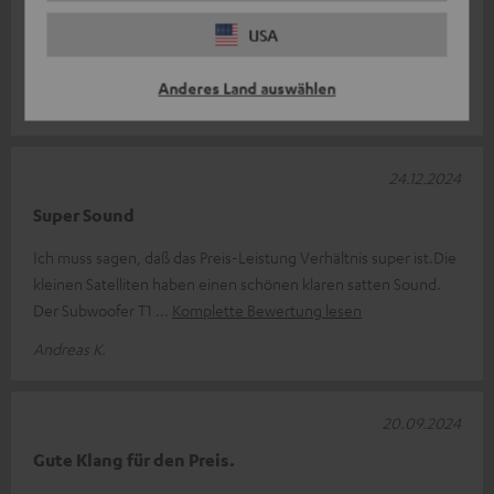
Sehr gut
USA
guter Klang
Anderes Land auswählen
Uwe W.
24.12.2024
Super Sound
Ich muss sagen, daß das Preis-Leistung Verhältnis super ist.Die
kleinen Satelliten haben einen schönen klaren satten Sound.
Der Subwoofer T1
Komplette Bewertung lesen
Andreas K.
20.09.2024
Gute Klang für den Preis.