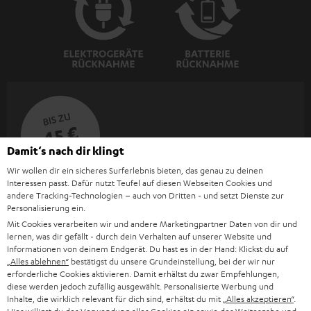
BIS ZU
45 €
RABATT
Damit‘s nach dir klingt
Wir wollen dir ein sicheres Surferlebnis bieten, das genau zu deinen
Interessen passt. Dafür nutzt Teufel auf diesen Webseiten Cookies und
N
Wähle deinen Gutschein!
andere Tracking-Technologien – auch von Dritten - und setzt Dienste zur
Melde dich für den Newsletter an und erhalte bis zu
Personalisierung ein.
e
Mit Cookies verarbeiten wir und andere Marketingpartner Daten von dir und
45 € als Dankeschön.
w
lernen, was dir gefällt - durch dein Verhalten auf unserer Website und
Informationen von deinem Endgerät. Du hast es in der Hand: Klickst du auf
s
„Alles ablehnen“
bestätigst du unsere Grundeinstellung, bei der wir nur
JETZT
EMAIL
l
erforderliche Cookies aktivieren. Damit erhältst du zwar Empfehlungen,
ANME
WIDGET
diese werden jedoch zufällig ausgewählt. Personalisierte Werbung und
e
Inhalte, die wirklich relevant für dich sind, erhältst du mit
„Alles akzeptieren“
.