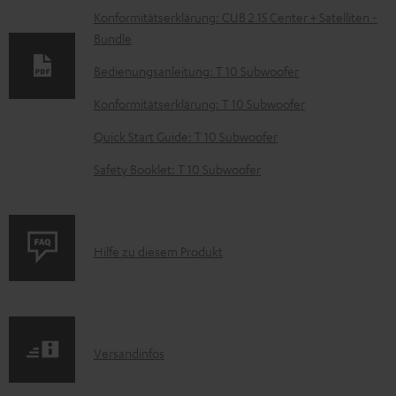
k
Konformitätserklärung: CUB 2 15 Center + Satelliten -
Bundle
u
m
Bedienungsanleitung: T 10 Subwoofer
e
Konformitätserklärung: T 10 Subwoofer
n
Quick Start Guide: T 10 Subwoofer
t
Safety Booklet: T 10 Subwoofer
e
z
u
P
Hilfe zu diesem Produkt
m
r
H
o
e
d
r
I
Versandinfos
u
u
n
k
n