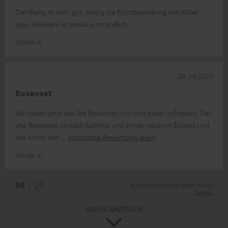
Der Klang ist sehr gut, einzig die Extrabestellung von Kabel
bzw. Steckern ist etwas umständlich.
Walter K.
28.04.2023
Boxenset
Wir haben jetzt das 2te Boxenset und sind super zufrieden. Das
alte Boxenset ist noch tadellos und immer noch im Einsatz und
das schon seit
Komplette Bewertung lesen
Nicole K.
*
10
/ 29
automatisiert übersetzt durch
DeepL
MEHR ANZEIGEN