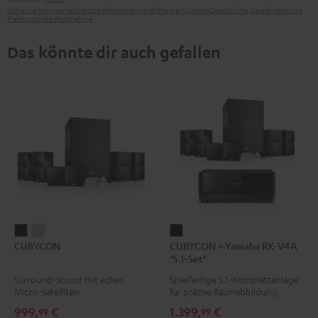
Sicherheitshinweise
Ersatzteile
Reparaturen
Software-Updates
Gesetzliche Gewährleistung
Elektrogeräte Rücknahme
Das könnte dir auch gefallen
CUBYCON
CUBYCON
CUBYCON
CUBYCON
CUBYCON + Yamaha RX-V4A
Schwarz
Silber
+
"5.1-Set"
Yamaha
Surround-Sound mit edlen
Spielfertige 5.1‑Komplettanlage
RX-
Micro-Satelliten
für präzise Raumabbildung
V4A
999,
€
1.399,
€
99
99
"5.1-