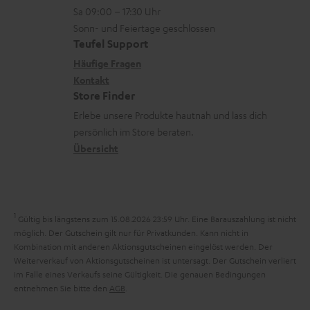
n
r
z
e
Sa 09:00 – 17:30 Uhr
L
t
ä
u
r
Sonn- und Feiertage geschlossen
e
a
t
Teufel Support
r
s
x
k
e
Häufige Fragen
G
a
i
Kontakt
t
R
a
n
Store Finder
k
d
ü
r
d
Erlebe unsere Produkte hautnah und lass dich
o
a
c
a
persönlich im Store beraten.
n
t
k
Übersicht
n
e
n
t
n
a
i
h
e
1
Gültig bis längstens zum 15.08.2026 23:59 Uhr.
Eine Barauszahlung ist nicht
m
möglich. Der Gutschein gilt nur für Privatkunden. Kann nicht in
Kombination mit anderen Aktionsgutscheinen eingelöst werden. Der
e
Weiterverkauf von Aktionsgutscheinen ist untersagt. Der Gutschein verliert
im Falle eines Verkaufs seine Gültigkeit. Die genauen Bedingungen
entnehmen Sie bitte den
AGB
.