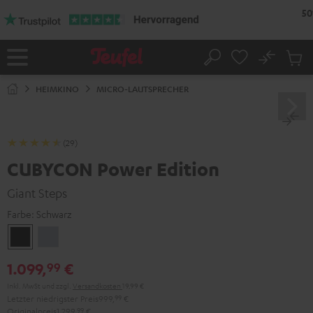
ZUM
NHALT
RINGEN
No
Abs
Startseite
Suche
Artike
im
HEIMKINO
MICRO-LAUTSPRECHER
Waren
(29)
CUBYCON Power Edition
Giant Steps
Farbe:
Schwarz
Schwarz
Silber
1.099,
€
99
Inkl. MwSt
und zzgl.
Versandkosten
19,99 €
Letzter niedrigster Preis
999,
99
€
Originalpreis
1.299,
99
€