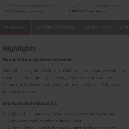
899,
99
€
Letzter niedrigster Preis
1.299,
99
€
Letzter niedrigster Preis
Set"
99
99
1.199,
€
Originalpreis
1.799,
€
Originalpreis
Schwarz
HIGHLIGHTS
TECHNISCHE DATEN
BEWERTUNGEN
ZUB
Highlights
Darum lieben wir dieses Produkt
Hier geht's mit großen Schritten in Richtung extravagantes Heimkino.
Unauffällig und elegenat mit 2-Wege-Micro-Lautsprecher aus
Aluminium. Die Power Edition kommt mit mächtigem T 10 Subwoofer
für spürbare Bässe.
Die Vorteile im Überblick
High-End-5.1-Heimkino-Set im Micro-Format mit mächtigem
Subwoofer, konkurrenzlos in dieser Klasse
2-Wege-Micro-Lautsprecher aus Aluminium mit aufwendigen