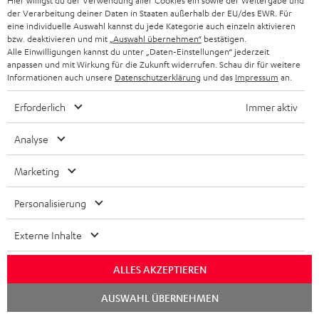
Hier willigst du der Verwendung aller Cookies ein sowie der Weitergabe und
4 × Gummifüße für DEF 3 S (Set) (ET)
der Verarbeitung deiner Daten in Staaten außerhalb der EU/des EWR. Für
eine individuelle Auswahl kannst du jede Kategorie auch einzeln aktivieren
2 × Satelliten Spikes AC 8544 BA – Titan
bzw. deaktivieren und mit
„Auswahl übernehmen“
bestätigen.
4 × Satelliten Spike – Titan
Alle Einwilligungen kannst du unter „Daten-Einstellungen“ jederzeit
anpassen und mit Wirkung für die Zukunft widerrufen. Schau dir für weitere
1 × Center-Lautsprecher DEF 3 C – Weiß / Schwarz
Informationen auch unsere
Datenschutzerklärung
und das
Impressum
an.
1 × Fußplatte DEF 3S FRB (Paar) – Schwarz
Erforderlich
Immer aktiv
1 × T 10 Subwoofer – Schwarz
Analyse
1 × DENON AVC-X3800H – Schwarz
1 × Fernbedienung RC-1253 für DENON AVR-X2800H DAB/AVC-
Marketing
X3800H – Schwarz
Personalisierung
1 × 30 m Lautsprecherkabel C4530S – Weiß
1 × 2,5 m Subwoofer-Kabel C3525W – Schwarz
Externe Inhalte
ALLES AKZEPTIEREN
Downloads und Service
Chat
AUSWAHL ÜBERNEHMEN
starten