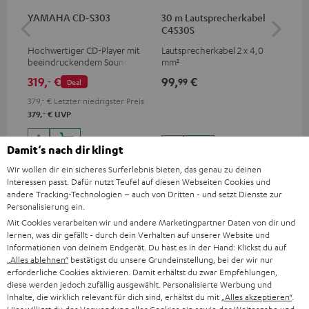
YAMAHA CD-S303
30 m Lautsprecherkabel
5,
C4530S
C3
Hochwertiger CD-Player mit
Lautsprecherkabel 2 x 4,0
Ho
beeindruckendem Sound und
mm²
Ver
wertiger Verarbeitung
Ci
319,
€
99,
€
24
‐
99
Deal
379,
‐
€
Letzter niedrigster Preis
‐
379,
€
UVP
Damit‘s nach dir klingt
Wir wollen dir ein sicheres Surferlebnis bieten, das genau zu deinen
Interessen passt. Dafür nutzt Teufel auf diesen Webseiten Cookies und
andere Tracking-Technologien – auch von Dritten - und setzt Dienste zur
Personalisierung ein.
Mit Cookies verarbeiten wir und andere Marketingpartner Daten von dir und
Lieferumfang
lernen, was dir gefällt - durch dein Verhalten auf unserer Website und
Informationen von deinem Endgerät. Du hast es in der Hand: Klickst du auf
DEFINION 3 Surround + Denon X3800H "5.1-Set"
„Alles ablehnen“
bestätigst du unsere Grundeinstellung, bei der wir nur
erforderliche Cookies aktivieren. Damit erhältst du zwar Empfehlungen,
2 × Stand-Lautsprecher DEF 3 F – Weiß / Schwarz
diese werden jedoch zufällig ausgewählt. Personalisierte Werbung und
Inhalte, die wirklich relevant für dich sind, erhältst du mit
„Alles akzeptieren“
.
2 × Satelliten-Lautsprecher DEF 3S FCR – Weiß / Schwarz