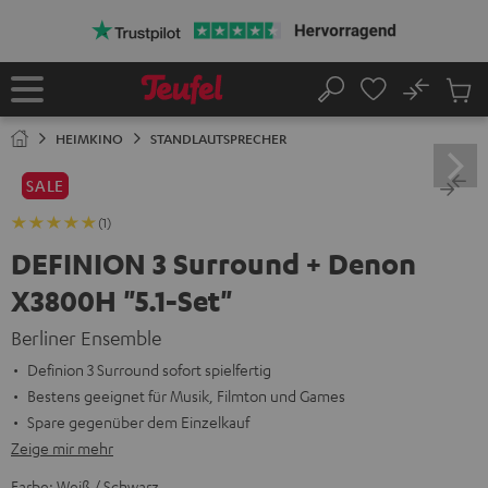
ZUM
NHALT
RINGEN
No
Abs
Startseite
Suche
Artike
im
HEIMKINO
STANDLAUTSPRECHER
Waren
SALE
(1)
DEFINION 3 Surround + Denon
X3800H "5.1-Set"
Berliner Ensemble
Definion 3 Surround sofort spielfertig
Bestens geeignet für Musik, Filmton und Games
Spare gegenüber dem Einzelkauf
Zeige mir mehr
Farbe:
Weiß / Schwarz