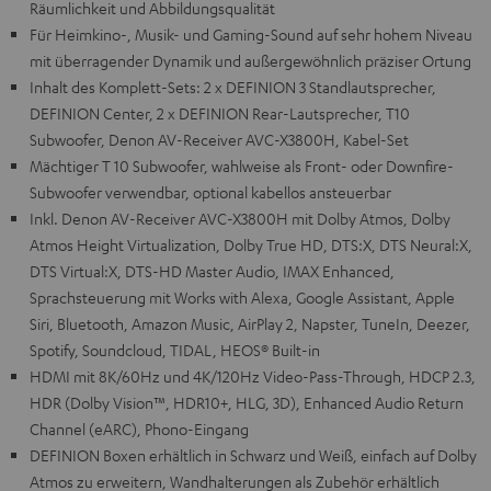
Räumlichkeit und Abbildungsqualität
Für Heimkino-, Musik- und Gaming-Sound auf sehr hohem Niveau
mit überragender Dynamik und außergewöhnlich präziser Ortung
Inhalt des Komplett-Sets: 2 x DEFINION 3 Standlautsprecher,
DEFINION Center, 2 x DEFINION Rear-Lautsprecher, T10
Subwoofer, Denon AV-Receiver AVC-X3800H, Kabel-Set
Mächtiger T 10 Subwoofer, wahlweise als Front- oder Downfire-
Subwoofer verwendbar, optional kabellos ansteuerbar
Inkl. Denon AV-Receiver AVC-X3800H mit Dolby Atmos, Dolby
Atmos Height Virtualization, Dolby True HD, DTS:X, DTS Neural:X,
DTS Virtual:X, DTS-HD Master Audio, IMAX Enhanced,
Sprachsteuerung mit Works with Alexa, Google Assistant, Apple
Siri, Bluetooth, Amazon Music, AirPlay 2, Napster, TuneIn, Deezer,
Spotify, Soundcloud, TIDAL, HEOS® Built-in
HDMI mit 8K/60Hz und 4K/120Hz Video-Pass-Through, HDCP 2.3,
HDR (Dolby Vision™, HDR10+, HLG, 3D), Enhanced Audio Return
Channel (eARC), Phono-Eingang
DEFINION Boxen erhältlich in Schwarz und Weiß, einfach auf Dolby
Atmos zu erweitern, Wandhalterungen als Zubehör erhältlich