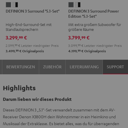
DEFINION
DEFINION
DEFINION
DEFINION
DEFINION 3 Surround "5.1-Set"
DEFINION 3 Surround Power
3
3
3
3
Edition "5.1-Set"
Surround
Surround
Surround
Surround
High-End-Surround-Set mit
Mit extra großem Subwoofer für
"5.1-
"5.1-
Power
Power
Standlautsprechern
größere Räume
Set"
Set"
Edition
Edition
3.299,
€
3.799,
€
99
99
Anthrazit
Weiß
"5.1-
"5.1-
2.599,
99
€
Letzter niedrigster Preis
3.099,
99
€
Letzter niedrigster Preis
/
Set"
Set"
99
99
3.499,
€
Originalpreis
4.199,
€
Originalpreis
Schwarz
Anthrazit
Weiß
/
BEWERTUNGEN
ZUBEHÖR
LIEFERUMFANG
SUPPORT
Schwarz
Highlights
Darum lieben wir dieses Produkt
Dieses DEFINION 3 „5.1“-Set verwandelt zusammen mit dem AV-
Receiver Denon X3800H dein Wohnzimmer in ein Heimkino und
Musiksaal der Extraklasse. Es bietet alles, was du für überragenden