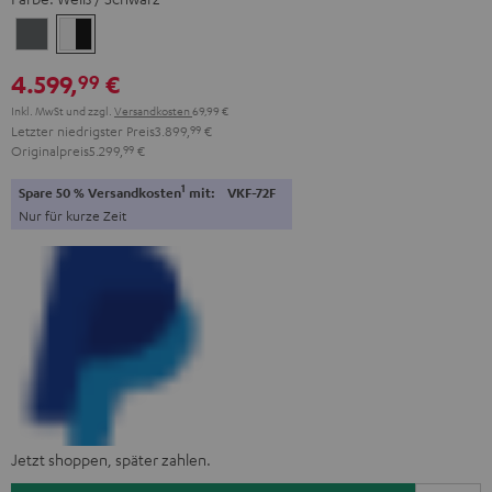
Anthrazit
Weiß
/
4.599,
€
99
Schwarz
Inkl. MwSt
und zzgl.
Versandkosten
69,99 €
Letzter niedrigster Preis
3.899,
99
€
Originalpreis
5.299,
99
€
1
Spare 50 % Versandkosten
mit:
VKF-72F
Nur für kurze Zeit
Jetzt shoppen, später zahlen.