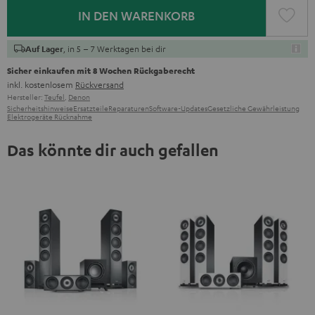
IN DEN WARENKORB
, in 5 – 7 Werktagen bei dir
Auf Lager
Sicher einkaufen mit 8 Wochen Rückgaberecht
inkl. kostenlosem
Rückversand
Hersteller:
Teufel
,
Denon
Sicherheitshinweise
Ersatzteile
Reparaturen
Software-Updates
Gesetzliche Gewährleistung
Elektrogeräte Rücknahme
Das könnte dir auch gefallen