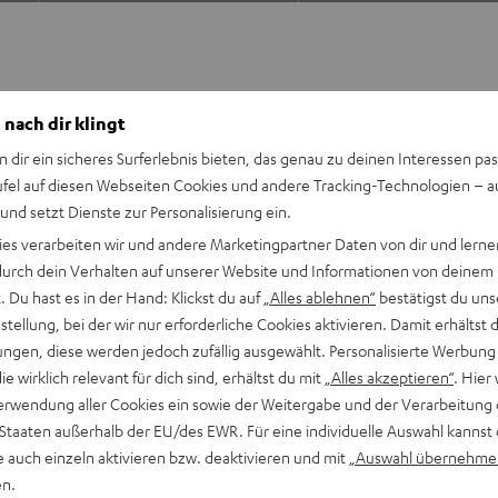
 nach dir klingt
n dir ein sicheres Surferlebnis bieten, das genau zu deinen Interessen pas
ufel auf diesen Webseiten Cookies und andere Tracking-Technologien – 
ceiver Denon X3800H dein
 und setzt Dienste zur Personalisierung ein.
 alles, was du für
ies verarbeiten wir und andere Marketingpartner Daten von dir und lernen
 Atmos. Spare gegenüber
- durch dein Verhalten auf unserer Website und Informationen von deinem
 Du hast es in der Hand: Klickst du auf
„Alles ablehnen“
bestätigst du uns
tellung, bei der wir nur erforderliche Cookies aktivieren. Damit erhältst 
ngen, diese werden jedoch zufällig ausgewählt. Personalisierte Werbung
die wirklich relevant für dich sind, erhältst du mit
„Alles akzeptieren“
. Hier 
X3800H & dem mehrfach
erwendung aller Cookies ein sowie der Weitergabe und der Verarbeitung 
 Staaten außerhalb der EU/des EWR. Für eine individuelle Auswahl kannst 
 Räumlichkeit und
e auch einzeln aktivieren bzw. deaktivieren und mit
„Auswahl übernehme
en.
u mit überragender Dynamik