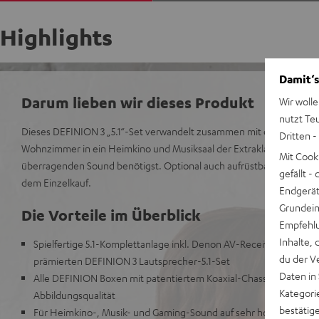
Highlights
Damit‘s
Darum lieben wir dieses Produkt
Wir wolle
nutzt Te
Dieses DEFINION 3 „5.1“-Set verwandelt zusammen mit dem AV-Re
Dritten -
Wohnzimmer in ein Heimkino und Musiksaal der Extraklasse. Es bietet
Mit Cook
überragenden Sound benötigst. Optional auch aufrüstbar für Dolby
gefällt 
dem Einzelkauf.
Endgerät.
Grundeins
Die Vorteile im Überblick
Empfehlu
Inhalte, 
Spielfertige 5.1-Komplettanlage inkl. Denon AV-Receiver AVC-
du der V
prämierten DEFINION 3 Lautsprecher-5.1-Set
Daten in
Alle DEFINION Boxen mit patentiertem Koaxial-Chassis für beste
Kategori
Abbildungsqualität
bestätig
Für Heimkino-, Musik- und Gaming-Sound auf sehr hohem Nivea