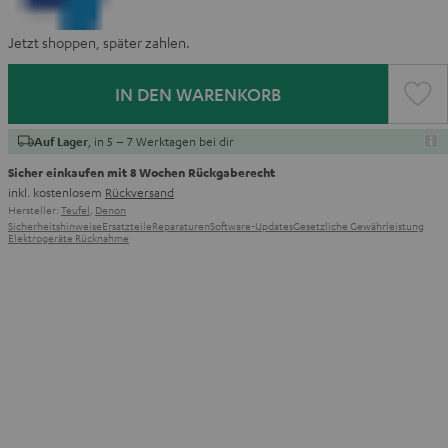
Jetzt shoppen, später zahlen.
IN DEN WARENKORB
, in 5 – 7 Werktagen bei dir
Auf Lager
Sicher einkaufen mit 8 Wochen Rückgaberecht
inkl. kostenlosem
Rückversand
Hersteller:
Teufel
,
Denon
Sicherheitshinweise
Ersatzteile
Reparaturen
Software-Updates
Gesetzliche Gewährleistung
Elektrogeräte Rücknahme