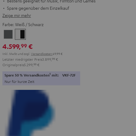
Bestens geeignet für Musik, Filmton und Games
Spare gegenüber dem Einzelkauf
Zeige mir mehr
Farbe:
Weiß / Schwarz
Anthrazit
Weiß
/
4.599,
€
99
Schwarz
Inkl. MwSt
und zzgl.
Versandkosten
69,99 €
Letzter niedrigster Preis
3.899,
99
€
Originalpreis
5.299,
99
€
1
Spare 50 % Versandkosten
mit:
VKF-72F
Nur für kurze Zeit