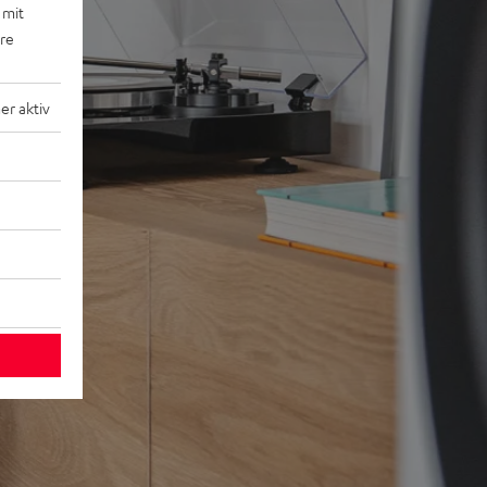
 mit
ere
r aktiv