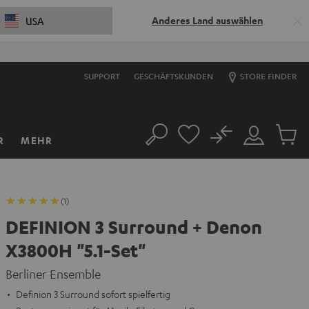
Anderes Land auswählen
USA
SUPPORT
GESCHÄFTSKUNDEN
STORE FINDER
No
R
MEHR
Suche
Mein
Artikel
Konto
im
Warenk
(1)
DEFINION 3 Surround + Denon
X3800H "5.1-Set"
Berliner Ensemble
Definion 3 Surround sofort spielfertig