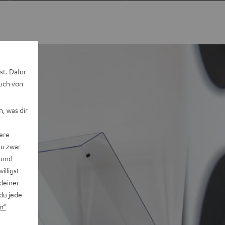
st. Dafür
auch von
, was dir
ere
du zwar
 und
willigst
deiner
du jede
n“