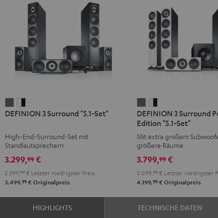
DEFINION
DEFINION
DEFINION
DEFINION
DEFINION 3 Surround "5.1-Set"
DEFINION 3 Surround 
3
3
3
3
Edition "5.1-Set"
Surround
Surround
Surround
Surround
High-End-Surround-Set mit
Mit extra großem Subwoofe
"5.1-
"5.1-
Power
Power
Standlautsprechern
größere Räume
Set"
Set"
Edition
Edition
3.299,
€
3.799,
€
99
99
Anthrazit
Weiß
"5.1-
"5.1-
2.599,
99
€
Letzter niedrigster Preis
3.099,
99
€
Letzter niedrigster P
/
Set"
Set"
99
99
3.499,
€
Originalpreis
4.199,
€
Originalpreis
Schwarz
Anthrazit
Weiß
/
HIGHLIGHTS
TECHNISCHE DATEN
Schwarz