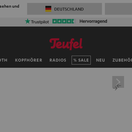
 sehen und
DEUTSCHLAND
Versandkosten sparen mit
VKF-72F
06
D
:
11
H
:
39
M
:
31
S
OTH
KOPFHÖRER
RADIOS
SALE
NEU
ZUBEHÖ