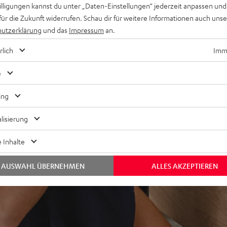
willigungen kannst du unter „Daten-Einstellungen“ jederzeit anpassen und
für die Zukunft widerrufen. Schau dir für weitere Informationen auch uns
FINION Center, 2 x DEFINION
utzerklärung
und das
Impressum
an.
00H, Kabel-Set
Subwoofer verwendbar,
rlich
Imme
os Height Virtualization,
e
ter Audio, IMAX Enhanced,
iri, Bluetooth, Amazon Music,
ing
EOS® Built-in
, HDR (Dolby Vision™,
lisierung
no-Eingang
by Atmos zu erweitern,
 Inhalte
AUSWAHL ÜBERNEHMEN
ALLES AKZEPTIEREN