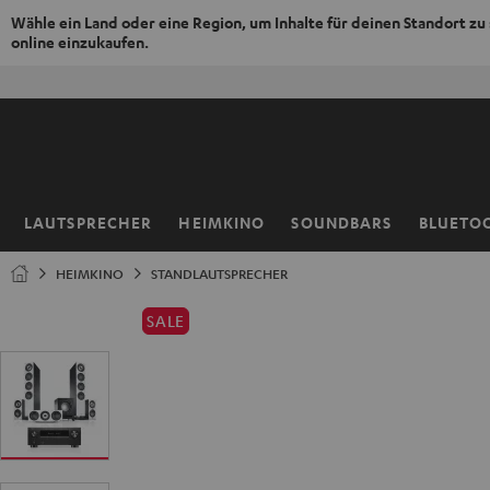
Wähle ein Land oder eine Region, um Inhalte für deinen Standort zu
online einzukaufen.
ZUM
50% 
NHALT
RINGEN
LAUTSPRECHER
HEIMKINO
SOUNDBARS
BLUETO
Startseite
HEIMKINO
STANDLAUTSPRECHER
SALE