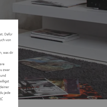
st. Dafür
auch von
, was dir
ere
du zwar
 und
willigst
deiner
du jede
n“