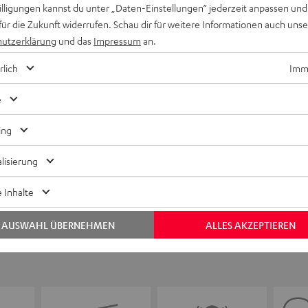
willigungen kannst du unter „Daten-Einstellungen“ jederzeit anpassen und
für die Zukunft widerrufen. Schau dir für weitere Informationen auch uns
utzerklärung
und das
Impressum
an.
Keinen Store in der Nähe? Kein Problem,
rlich
Imme
beratung
beraten dich auch persönlich am Telefo
Hier Termin buchen
e
ing
lisierung
 Inhalte
AUSWAHL ÜBERNEHMEN
ALLES AKZEPTIEREN