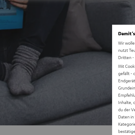
Damit‘s
Wir wolle
nutzt Te
Dritten -
Mit Cook
gefällt 
Endgerät.
Grundeins
Empfehlu
Inhalte, 
du der V
Daten in
Kategori
bestätig