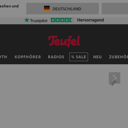
 sehen und
DEUTSCHLAND
OTH
KOPFHÖRER
RADIOS
SALE
NEU
ZUBEHÖ