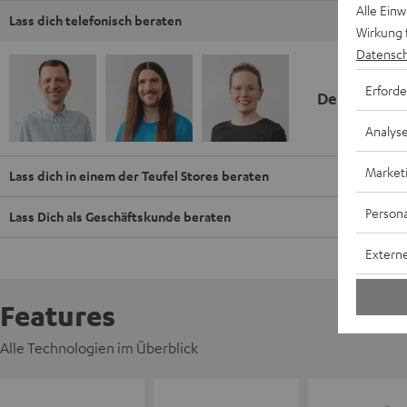
Alle Ein
Lass dich telefonisch beraten
Wirkung 
Datensch
Erforde
Deine Kauf
Analys
Market
Lass dich in einem der Teufel Stores beraten
Persona
Lass Dich als Geschäftskunde beraten
Externe
Features
Alle Technologien im Überblick