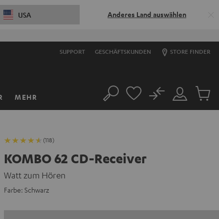
Anderes Land auswählen
USA
SUPPORT
GESCHÄFTSKUNDEN
STORE FINDER
No
R
MEHR
Suche
Mein
Artikel
Konto
im
Warenk
(118)
KOMBO 62 CD-Receiver
Watt zum Hören
Farbe:
Schwarz