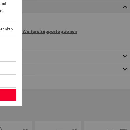
 mit
ere
 wir
r aktiv
n.
Weitere Supportoptionen