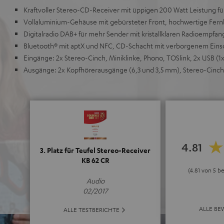
Kraftvoller Stereo-CD-Receiver mit üppigen 200 Watt Leistung fü
Vollaluminium-Gehäuse mit gebürsteter Front, hochwertige Fer
Digitalradio DAB+ für mehr Sender mit kristallklaren Radioempf
Bluetooth® mit aptX und NFC, CD-Schacht mit verborgenem Ein
Eingänge: 2x Stereo-Cinch, Miniklinke, Phono, TOSlink, 2x USB (1x
Ausgänge: 2x Kopfhörerausgänge (6,3 und 3,5 mm), Stereo-Cinch
4.81
3. Platz für Teufel Stereo-Receiver
KB 62 CR
(4.81 von 5 b
Audio
02/2017
ALLE B
ALLE TESTBERICHTE