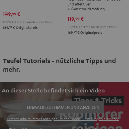
Teufel
und effektiver
Außenschalldämpfung
Bag
149,
€
99
Night
119,
€
99
129,
99
€
Letzter niedrigster Preis
Black
119,
99
€
Letzter niedrigster Preis
99
169,
€
Originalpreis
/
99
169,
€
Originalpreis
Sand
Teufel Tutorials - nützliche Tipps und
mehr.
An dieser Stelle befindet sich ein Video
EINMALIG ZUSTIMMEN UND ANZEIGEN
Externe Inhalte immer anzeigen? In den Daten‑Einstellungen aktivieren