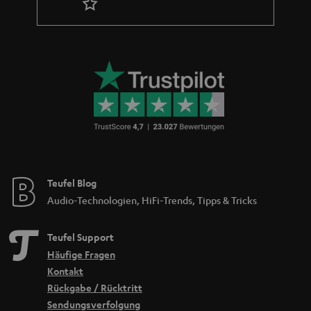
genießt. Beispielsweise beeinflusst der Aufbau des Kopfhörers das
Abstrahlverhalten der Schallwellen, den Tragekomfort und die
Musikwiedergabe. Ebenfalls ist der richtige Sitz im oder am Ohr
ausschlaggebend für einen dynamischen Sound. Auch sollte der Kopfhörer
nicht zu schwer sein damit einem bequemen Filmabend vor dem TV nichts
mehr im Wege steht.
Bluetooth-Kopfhörer In-Ear
Durch die Bauweise von In-Ear Kopfhörern ist der Geräuschpegel von
außen gedämmt und man kann sich vollkommen auf den Filmton oder die
Musik konzentrieren. Der
oder die
von
MOVE BT
AIRY TRUE WIRELESS
Teufel sind zudem In-Ear Kopfhörer, die Musik oder auch den TV-Ton
Teufel Blog
kabellos per Bluetooth übertragen, wodurch lästiger Kabelsalat entfällt und
noch mehr Mobilität ermöglicht wird.
Audio-Technologien, HiFi-Trends, Tipps & Tricks
Bluetooth-Kopfhörer On-Ear
Teufel Support
Wie der Name schon aussagt, sitzen
On-Ear-Kopfhörer
auf dem Ohr,
Häufige Fragen
bedecken es jedoch nicht komplett. Durch die gepolsterten Ohrmuscheln
ist ein angenehmer Tragekomfort möglich. Auch bei dieser Bauart gibt es
Kontakt
eine effektive Außenschalldämpfung, sodass der Ton präzise und
Rückgabe / Rücktritt
dynamisch wahrgenommen werden kann.
Sendungsverfolgung