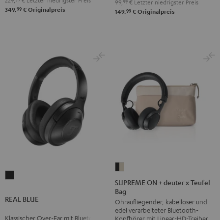
229,
€
Letzter niedrigster Preis
99,
99
€
Letzter niedrigster Preis
99
349,
€
Originalpreis
99
149,
€
Originalpreis
SUPREME
REAL
ON
SUPREME ON + deuter x Teufel
BLUE
Bag
+
REAL BLUE
Night
Ohraufliegender, kabelloser und
deuter
edel verarbeiteter Bluetooth-
Black
x
Klassischer Over-Ear mit Bluetooth
Kopfhörer mit Linear-HD-Treiber