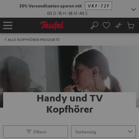
ZUM
50% Versandkosten sparen mit
VKF-72F
NHALT
RINGEN
05
D
:
15
H
:
18
M
:
45
S
No
Abs
Startseite
Suche
Artike
im
ALLE KOPFHÖRER PRODUKTE
Waren
Handy und TV
Kopfhörer
Filtern