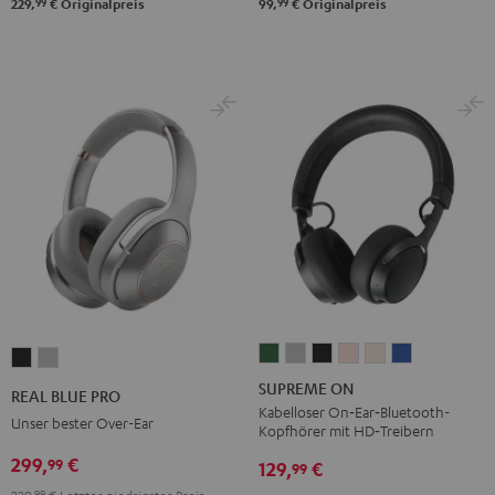
99
99
229,
€
Originalpreis
99,
€
Originalpreis
SUPREME
SUPREME
SUPREME
SUPREME
SUPREME
SUPREME
REAL
REAL
ON
ON
ON
ON
ON
ON
BLUE
BLUE
SUPREME ON
REAL BLUE PRO
Ivy
Moon
Night
Pale
Sand
Space
PRO
PRO
Kabelloser On‑Ear‑Bluetooth-
Unser bester Over-Ear
Kopfhörer mit HD‑Treibern
Green
Gray
Black
Gold
White
Blue
Night
Titanium
299,
€
99
Black
Gray
129,
€
99
99