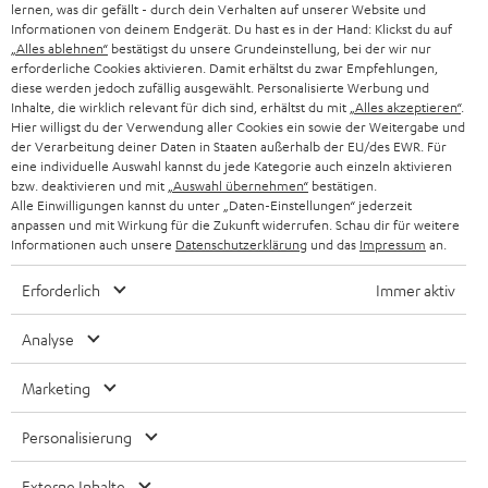
Das Bluetooth-Logo auf der Verpackung oder in der Anleitung des TVs gibt
lernen, was dir gefällt - durch dein Verhalten auf unserer Website und
N
Wähle deinen Gutschein!
dir darüber leider nur ungenaue Auskunft. Damit aus deinen Bluetooth
Informationen von deinem Endgerät. Du hast es in der Hand: Klickst du auf
Kopfhörern auch deine TV-Kopfhörer werden, kann es sein, dass du einen
„Alles ablehnen“
bestätigst du unsere Grundeinstellung, bei der wir nur
Melde dich für den Newsletter an und erhalte bis zu
e
erforderliche Cookies aktivieren. Damit erhältst du zwar Empfehlungen,
Bluetooth-Sender brauchst. Mehr dazu erfährst du in unserem Blog.
45 € als Dankeschön.
w
diese werden jedoch zufällig ausgewählt. Personalisierte Werbung und
Inhalte, die wirklich relevant für dich sind, erhältst du mit
„Alles akzeptieren“
.
Weitere Infos
s
Hier willigst du der Verwendung aller Cookies ein sowie der Weitergabe und
Artikel in unserem Blog und weitere Informationen zum Thema kabellose
der Verarbeitung deiner Daten in Staaten außerhalb der EU/des EWR. Für
JETZT
EMAIL
l
Kopfhörer, die dich interessieren könnten findest du hier:
ANME
eine individuelle Auswahl kannst du jede Kategorie auch einzeln aktivieren
WIDGET
e
bzw. deaktivieren und mit
„Auswahl übernehmen“
bestätigen.
Bluetooth-Kopfhörer am TV: So funktioniert es.
Alle Einwilligungen kannst du unter „Daten-Einstellungen“ jederzeit
Bluetooth-Probleme? Diese Tipps helfen
t
anpassen und mit Wirkung für die Zukunft widerrufen. Schau dir für weitere
Kopfhörer reinigen: So machst du es richtig
Informationen auch unsere
Datenschutzerklärung
und das
Impressum
an.
t
Noise-Cancelling-Kopfhörer - was dahinter steckt
e
Erforderlich
Immer aktiv
r
Analyse
a
n
Marketing
Kategorien
m
Personalisierung
HEIMKINO
e
Unternehmen
l
Externe Inhalte