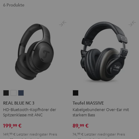
6 Produkte
REAL
REAL
REAL
Teufel
BLUE
BLUE
BLUE
MASSIVE
REAL BLUE NC 3
Teufel MASSIVE
NC
NC
NC
Schwarz
HD-Bluetooth-Kopfhörer der
Kabelgebundener Over-Ear mit
Spitzenklasse mit ANC
starkem Bass
3
3
3
Night
Pearl
Steel
199,
€
89,
€
99
99
Black
White
Blue
149,
99
€
Letzter niedrigster Preis
74,
99
€
Letzter niedrigster Preis