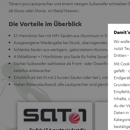
Tönern pro Lautsprecher und einem riesigen Subwoofer schweben Si
ob Music oder Movie, im Metal Heaven.
Die Vorteile im Überblick
Damit‘s
5.1-Heimkino-Set mit HiFi-Säulen aus Aluminium in 3-Wege-Tech
Wir wolle
Ausgewogene Wiedergabe bei Musik, überragendes Mittendringe
nutzt Te
Schlanke Säulen aus wertigem, gebürstetem Aluminum für perfe
Dritten -
4 Mitteltöner + 1 Hochtöner pro Säule für hohe Sprachverständlich
Starker Subwoofer wahlweise als Front- oder Downfire-Subwoofer
Mit Cook
kabellos ansteuerbar
gefällt 
Erhältlich als Set M mit 2 kurzen Säulen oder Set L mit 4 langen S
Endgerät.
Hoher Materialaufwand: alle Lautsprecher sind gleich bestückt fü
Grundeins
Empfehlu
Inhalte, 
du der V
Daten in
Kategori
bestätig
„…Teufels LT 4 macht ein Fest für