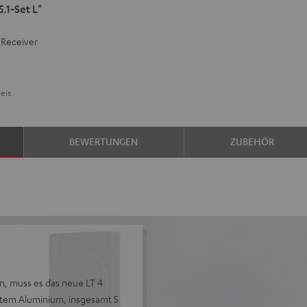
.1-Set L"
-Receiver
eis
BEWERTUNGEN
ZUBEHÖR
, muss es das neue LT 4
tem Aluminium, insgesamt 5