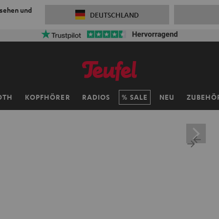
 sehen und
DEUTSCHLAND
OTH
KOPFHÖRER
RADIOS
SALE
NEU
ZUBEHÖ