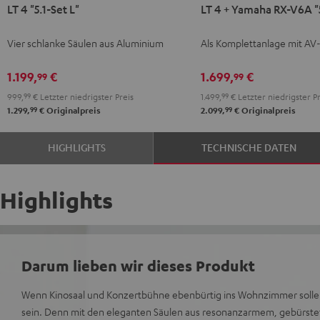
LT 4 "5.1-Set L"
LT 4 + Yamaha RX-V6A "5
4
4
4
"5.1-
"5.1-
+
Vier schlanke Säulen aus Aluminium
Als Komplettanlage mit AV
Set
Set
Yamaha
L"
L"
RX-
1.199,
€
1.699,
€
99
99
Schwarz
Silber
V6A
999,
99
€
Letzter niedrigster Preis
1.499,
99
€
Letzter niedrigster Pr
"5.1-
99
99
1.299,
€
Originalpreis
2.099,
€
Originalpreis
Set
L"
HIGHLIGHTS
TECHNISCHE DATEN
Schwarz
Highlights
Darum lieben wir dieses Produkt
Wenn Kinosaal und Konzertbühne ebenbürtig ins Wohnzimmer sollen
sein. Denn mit den eleganten Säulen aus resonanzarmem, gebürste