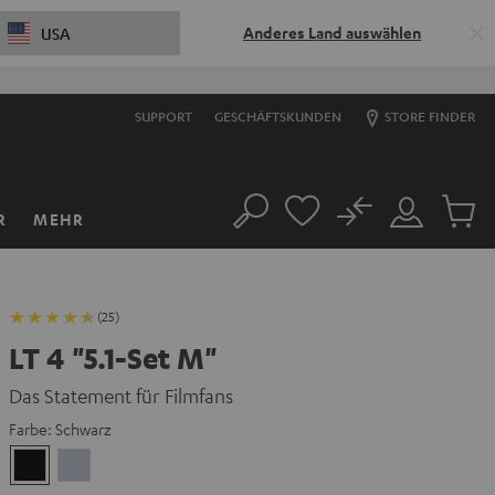
Anderes Land auswählen
USA
SUPPORT
GESCHÄFTSKUNDEN
STORE FINDER
No
R
MEHR
Suche
Mein
Artikel
Konto
im
Warenk
(25)
LT 4 "5.1-Set M"
Das Statement für Filmfans
Farbe:
Schwarz
Schwarz
Silber