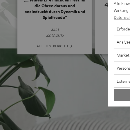
4.68
Alle Ein
die Ohren daraus und
Wirkung 
beeindruckt durch Dynamik und
Datensch
Spielfreude“
(4.68 von 5 b
Erforde
Sat 1
22.12.2015
Analys
ALLE BE
ALLE TESTBERICHTE
Market
Persona
Externe