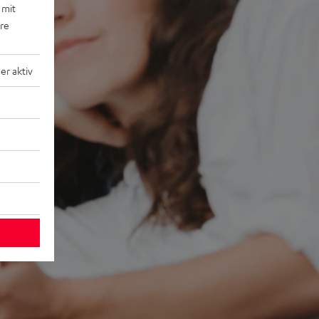
 mit
ere
r aktiv