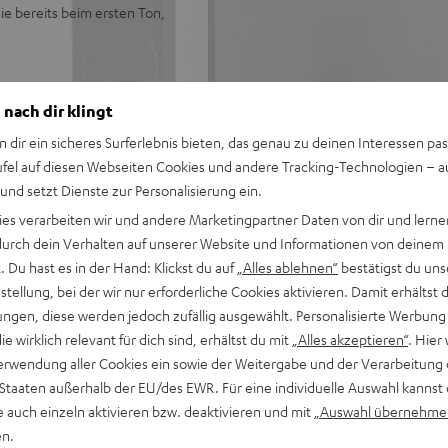
e bereits beim ersten Ton,
 nach dir klingt
nik
n dir ein sicheres Surferlebnis bieten, das genau zu deinen Interessen pas
fühl bei Filmton & Games
ufel auf diesen Webseiten Cookies und andere Tracking-Technologien – 
kte Wohnraumintegration
 und setzt Dienste zur Personalisierung ein.
keit & Natürlichkeit
 verwendbar, optional
ies verarbeiten wir und andere Marketingpartner Daten von dir und lernen
- durch dein Verhalten auf unserer Website und Informationen von deinem
äulen
 Du hast es in der Hand: Klickst du auf
„Alles ablehnen“
bestätigst du uns
r beste Räumlichkeit
tellung, bei der wir nur erforderliche Cookies aktivieren. Damit erhältst 
ngen, diese werden jedoch zufällig ausgewählt. Personalisierte Werbung
die wirklich relevant für dich sind, erhältst du mit
„Alles akzeptieren“
. Hier 
erwendung aller Cookies ein sowie der Weitergabe und der Verarbeitung 
 Staaten außerhalb der EU/des EWR. Für eine individuelle Auswahl kannst 
e auch einzeln aktivieren bzw. deaktivieren und mit
„Auswahl übernehme
en.