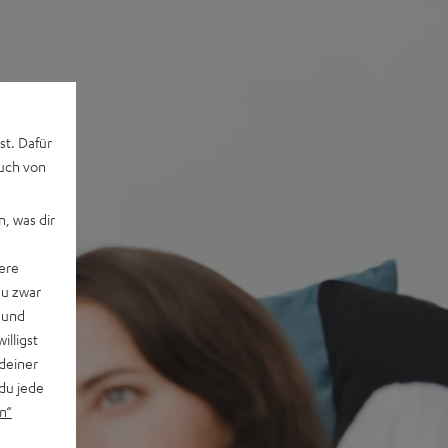
st. Dafür
auch von
, was dir
ere
du zwar
 und
willigst
deiner
du jede
n“