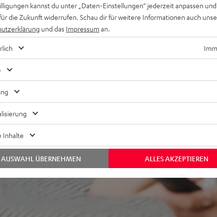
willigungen kannst du unter „Daten-Einstellungen“ jederzeit anpassen und
für die Zukunft widerrufen. Schau dir für weitere Informationen auch uns
utzerklärung
und das
Impressum
an.
ei 25 Bewertungen)
rlich
Imme
e
WERTUNGEN
ing
lisierung
 Inhalte
AUSWAHL ÜBERNEHMEN
ALLES AKZEPTIEREN