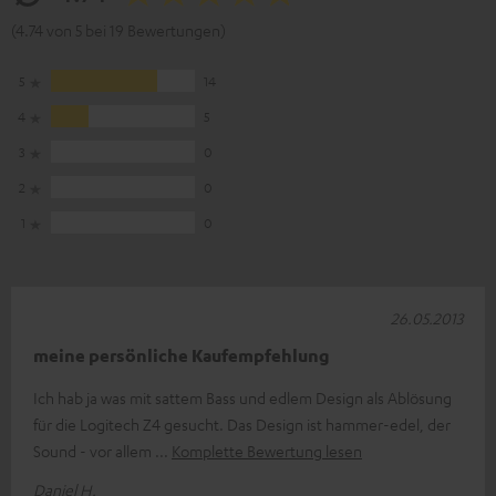
(4.74 von 5 bei 19 Bewertungen)
5
14
4
5
3
0
2
0
1
0
26.05.2013
meine persönliche Kaufempfehlung
Ich hab ja was mit sattem Bass und edlem Design als Ablösung
für die Logitech Z4 gesucht. Das Design ist hammer-edel, der
Sound - vor allem
Komplette Bewertung lesen
Daniel H.