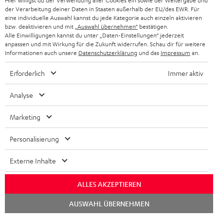
Hier willigst du der Verwendung aller Cookies ein sowie der Weitergabe und
1 × 2.1-Subwoofer A 200/3 SW – Weiß
der Verarbeitung deiner Daten in Staaten außerhalb der EU/des EWR. Für
2 × Satelliten-Lautsprecher MO 2 F – Weiß
eine individuelle Auswahl kannst du jede Kategorie auch einzeln aktivieren
bzw. deaktivieren und mit
„Auswahl übernehmen“
bestätigen.
Alle Einwilligungen kannst du unter „Daten-Einstellungen“ jederzeit
anpassen und mit Wirkung für die Zukunft widerrufen. Schau dir für weitere
Informationen auch unsere
Datenschutzerklärung
und das
Impressum
an.
Downloads und Service
Erforderlich
Immer aktiv
Analyse
D
Bedienungsanleitung: Motiv 2 "2.1-Set"
o
Marketing
k
Personalisierung
u
P
m
Hilfe zu diesem Produkt
Externe Inhalte
r
e
ALLES AKZEPTIEREN
o
n
Chat
d
t
AUSWAHL ÜBERNEHMEN
starten
I
Gesetzliche Gewährleistung