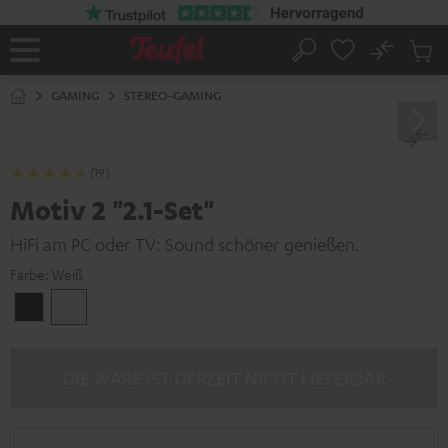
ZUM
NHALT
RINGEN
No
Abs
Startseite
Suche
Artike
im
GAMING
STEREO-GAMING
Waren
(19)
Motiv 2 "2.1-Set"
HiFi am PC oder TV: Sound schöner genießen.
Farbe:
Weiß
Schwarz
Weiß
DIE WARE IST DERZEIT NICHT LIEFERBAR