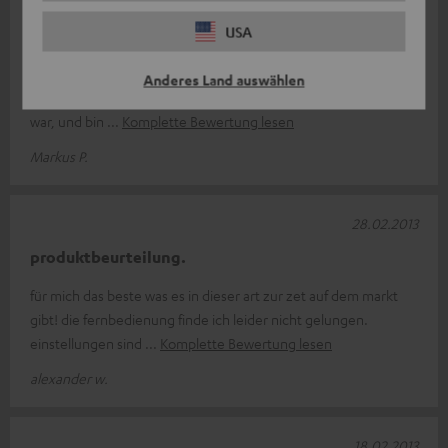
20.03.2013
USA
Klang und Lautstärke sehr gut
Ich besitze seit ein paar Jahren bereits ein Teufel Lautsprecher
Anderes Land auswählen
Set. Es handelt sich dabei um das erste Concept c System. Ich
war, und bin
Komplette Bewertung lesen
Markus P.
28.02.2013
produktbeurteilung.
für mich das beste was es in dieser art zur zet auf dem markt
gibt! die fernbedienung finde ich leider nicht gelungen.
einstellungen sind
Komplette Bewertung lesen
alexander w.
18.02.2013