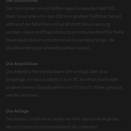
Der Subwoofer
Der Verstärker im würfelförmigen Subwoofer hält 100
Watt Sinus allein für den 250 mm großen Tieftöner bereit,
während die Satelliten mit je 30 Watt Sinus versorgt
werden. Diese kräftige Leistung ist entscheidend für hohe
Dauerlautstärken und intensive Dynamiksprünge, die
Musikwiedergabe lebendig wirken lassen.
Die Anschlüsse
Das kabellos fernbedienbare Set verfügt über drei
Eingänge, so dass zusätzlich zum PC ein iPod-Dock oder
andere Stereo-Signalquellen von TV bis DJ-Mixer genutzt
werden können.
Die Anlage
Das Motiv 2 stellt eine moderne HiFi-Stereo-Anlage dar,
die sich optisch und musikalisch als vollendet