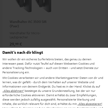
Wandhalter AC 3500 SM
(Paar)
Wandhalter für Micro-
Lautsprecher
29,
€
99
Damit‘s nach dir klingt
Wir wollen dir ein sicheres Surferlebnis bieten, das genau zu deinen
Interessen passt. Dafür nutzt Teufel auf diesen Webseiten Cookies und
andere Tracking-Technologien – auch von Dritten - und setzt Dienste zur
Personalisierung ein.
Mit Cookies verarbeiten wir und andere Marketingpartner Daten von dir und
Lieferumfang
lernen, was dir gefällt - durch dein Verhalten auf unserer Website und
Informationen von deinem Endgerät. Du hast es in der Hand: Klickst du auf
„Alles ablehnen“
bestätigst du unsere Grundeinstellung, bei der wir nur
Motiv 2 "2.1-Set"
erforderliche Cookies aktivieren. Damit erhältst du zwar Empfehlungen,
diese werden jedoch zufällig ausgewählt. Personalisierte Werbung und
1 × Fernbedienung MO 2 RC für A 200/3 SW – Weiß
Inhalte, die wirklich relevant für dich sind, erhältst du mit
„Alles akzeptieren“
.