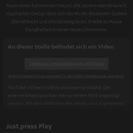
Raum einen fulminanten Sound. Mit seinem skandinavisch
inspirierten Design lässt sich das WLAN-Bluetooth-System
überall leicht und stilvoll integrieren. Erlebe zu Hause
Klangfreiheit in einer neuen Dimension.
An dieser Stelle befindet sich ein Video
EINMALIG ZUSTIMMEN UND ANZEIGEN
Externe Inhalte immer anzeigen? In den Daten‑Einstellungen aktivieren
YouTube-/Vimeo-Videos sind externe Inhalte. Der
externe Inhalt kann hier mit nur einem Klick angezeigt
werden. Mit dem Anklicken des Inhalts wird zugestimmt,
dass externe Inhalte angezeigt werden. Dabei können
personenbezogene Daten an Drittplattformen
Just press Play
übermittelt werden.
Weitere Informationen sind in der