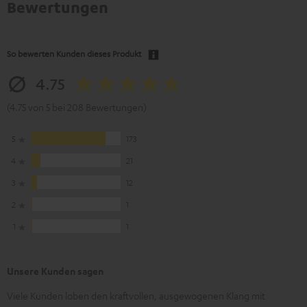
Bewertungen
So bewerten Kunden dieses Produkt
4.75
(4.75 von 5 bei 208 Bewertungen)
5
173
4
21
3
12
2
1
1
1
Unsere Kunden sagen
Viele Kunden loben den kraftvollen, ausgewogenen Klang mit