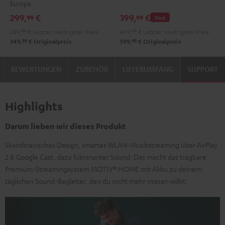
Europa.
299,
€
399,
€
99
99
Deal
249,
99
€
Letzter niedrigster Preis
499,
99
€
Letzter niedrigster Preis
99
99
349,
€
Originalpreis
599,
€
Originalpreis
BEWERTUNGEN
ZUBEHÖR
LIEFERUMFANG
SUPPORT
Highlights
Darum lieben wir dieses Produkt
Skandinavisches Design, smartes WLAN-Musikstreaming über AirPlay
2 & Google Cast, dazu fulminanter Sound: Das macht das tragbare
Premium-Streamingsystem MOTIV® HOME mit Akku zu deinem
täglichen Sound-Begleiter, den du nicht mehr missen willst.