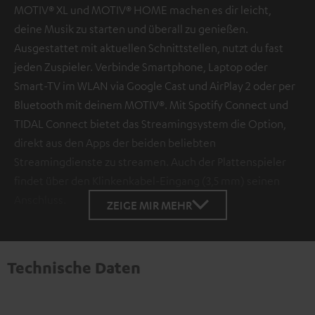
Datenschutzerklärung unter I zu finden
.
MOTIV® XL und MOTIV® HOME machen es dir leicht,
deine Musik zu starten und überall zu genießen.
Ausgestattet mit aktuellen Schnittstellen, nutzt du fast
jeden Zuspieler. Verbinde Smartphone, Laptop oder
Smart-TV im WLAN via Google Cast und AirPlay 2 oder per
Bluetooth mit deinem MOTIV®. Mit Spotify Connect und
TIDAL Connect bietet das Streamingsystem die Option,
direkt aus den Apps der beiden beliebten
Streamingdienste zu streamen. Auch der Plattenspieler
findet über den Klinkenkabel-Eingang (3,5 mm) seinen
Anschluss.
ZEIGE MIR MEHR
Technische Daten