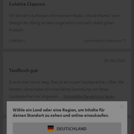
Colette Clapson
Ich bin sehr zufrieden mit meinem Radio „Movie Home“ sein
Design der Klang ist sehr angenehm und sehr stabil gutes
Produkt
colette c.
(automatisch übersetzt *)
06.06.2026
Teuflisch gut
Zuerst mal vorne weg. Das ist ein super Lautsprecher. Über die
letzten Jahre habe ich eine kleine Sammlung von Bose
Lautsprecher mir angesam
Komplette Bewertung lesen
Ralf H.
Wähle ein Land oder eine Region, um Inhalte für
deinen Standort zu sehen und online einzukaufen.
06.06.2026
DEUTSCHLAND