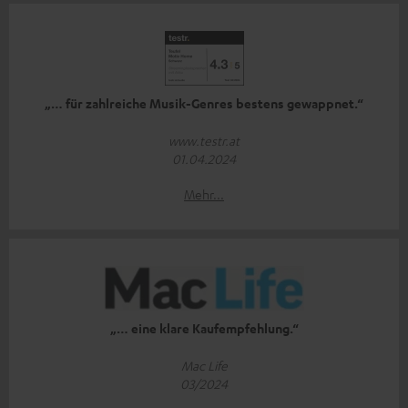
„… für zahlreiche Musik-Genres bestens gewappnet.“
www.testr.at
01.04.2024
Mehr...
„… eine klare Kaufempfehlung.“
Mac Life
03/2024