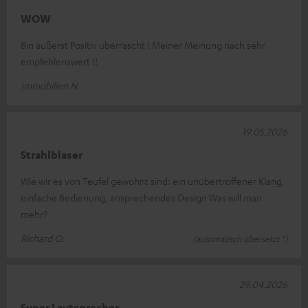
WOW
Bin äußerst Positiv überrascht ! Meiner Meinung nach sehr
empfehlenswert !!
Immobilien N.
19.05.2026
Strahlblaser
Wie wir es von Teufel gewohnt sind: ein unübertroffener Klang,
einfache Bedienung, ansprechendes Design Was will man
mehr?
Richard O.
(automatisch übersetzt *)
29.04.2026
Super Lautsprecher