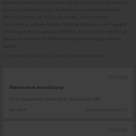
präzisen Höhen und sattem Bass. Häufig genannt wird die einfache
Einrichtung/Bedienung per Teufel‑App sowie die Vielseitigkeit
(AirPlay, Chromecast, WLAN, Bluetooth). Viele schätzen
Verarbeitung, zeitloses Design, Mobilität dank Akku und Tragegriff
und das gute Preis‑Leistungs‑Verhältnis. Einige Kunden merken an,
dass es vereinzelt zu WLAN/Streaming‑Verbindungsproblemen
kommt.
AI-generiert aus dem Text unserer Kundenrezensionen
17.07.2026
Meine neue Ausrüstung
Ich bin begeistert! Vielen Dank, dass es euch gibt
Aurelia P.
(automatisch übersetzt *)
17.06.2026