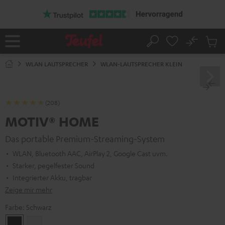
ZUM
NHALT
RINGEN
No
Abs
Startseite
Suche
Artike
im
WLAN LAUTSPRECHER
WLAN-LAUTSPRECHER KLEIN
Waren
(208)
MOTIV® HOME
Das portable Premium-Streaming-System
WLAN, Bluetooth AAC, AirPlay 2, Google Cast uvm.
Starker, pegelfester Sound
Integrierter Akku, tragbar
Zeige mir mehr
Farbe:
Schwarz
Schwarz
Weiß