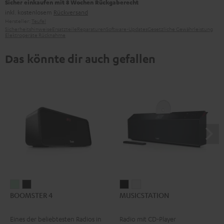
Sicher einkaufen mit 8 Wochen Rückgaberecht
inkl. kostenlosem
Rückversand
Hersteller:
Teufel
Sicherheitshinweise
Ersatzteile
Reparaturen
Software-Updates
Gesetzliche Gewährleistung
Elektrogeräte Rücknahme
Das könnte dir auch gefallen
BOOMSTER
BOOMSTER
MUSICSTATION
MUSICSTATION
BOOMSTER 4
MUSICSTATION
4
4
Schwarz
Weiß
Mint
Night
Eines der beliebtesten Radios in
Radio mit CD-Player
Green
Black