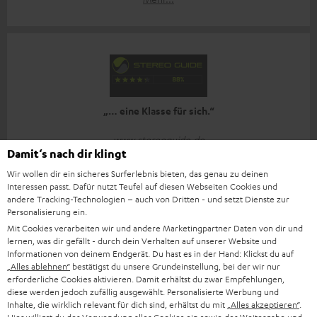
„… eine Klasse für sich.“
www.stereoguide.de
Damit‘s nach dir klingt
24.10.2023
Wir wollen dir ein sicheres Surferlebnis bieten, das genau zu deinen
Mehr...
Interessen passt. Dafür nutzt Teufel auf diesen Webseiten Cookies und
andere Tracking-Technologien – auch von Dritten - und setzt Dienste zur
Personalisierung ein.
Mit Cookies verarbeiten wir und andere Marketingpartner Daten von dir und
lernen, was dir gefällt - durch dein Verhalten auf unserer Website und
Informationen von deinem Endgerät. Du hast es in der Hand: Klickst du auf
„Alles ablehnen“
bestätigst du unsere Grundeinstellung, bei der wir nur
erforderliche Cookies aktivieren. Damit erhältst du zwar Empfehlungen,
„Dazu kommt ein verdammt guter Sound.“
diese werden jedoch zufällig ausgewählt. Personalisierte Werbung und
Inhalte, die wirklich relevant für dich sind, erhältst du mit
„Alles akzeptieren“
.