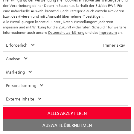
Hier willigst du der Verwendung aller Cookies ein sowie der Weitergabe und
www.mobiflip.de
der Verarbeitung deiner Daten in Staaten außerhalb der EU/des EWR. Für
24.10.2023
eine individuelle Auswahl kannst du jede Kategorie auch einzeln aktivieren
bzw. deaktivieren und mit
„Auswahl übernehmen“
bestätigen.
Mehr...
Alle Einwilligungen kannst du unter „Daten-Einstellungen“ jederzeit
anpassen und mit Wirkung für die Zukunft widerrufen. Schau dir für weitere
Informationen auch unsere
Datenschutzerklärung
und das
Impressum
an.
Erforderlich
Immer aktiv
Analyse
„… Edler WLAN-Lautsprecher bietet guten Klang“
Marketing
www.computerbase.de
24.10.2023
Personalisierung
Mehr...
Externe Inhalte
ALLES AKZEPTIEREN
Chat
AUSWAHL ÜBERNEHMEN
starten