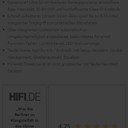
Dynamore® Ultra für ein breiteres Stereopanorama; einstellbare
Bass-Intensität, 32-Bit-DSP und hocheffiziente Class-D-Endstufe
Schnell aufladbarer Lithium-Ionen-Akku spielt bis zu 15 Stunden,
integrierter Tragegriff zum praktischen Mitnehmen
Über integrierten Lichtsensor automatisch an
Umgebungshelligkeit anpassbares, beleuchtetes Panel mit
Favoriten-Tasten, Lautstärkerad, LED-Statusanzeige
Teufel Home App (für iOS / Android): mit Setup-Assistent, Geräte-
Management, Quellenauswahl, Equalizer
Hinweis: Dieses Gerät ist nicht gruppierbar mit Teufel Raumfeld
Geräten
„Was die
Berliner an
Klangvielfalt in
4.75
das kleine