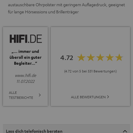
austauschbare Ohrpolster mit geringem Auflagedruck, geeignet
für lange Hörsessions und Brillenträger
„… immer und
4.72
überall ein guter
Begleiter…“
(4.72 von 5 bei 531 Bewertungen)
www.hifi.de
11.07.2022
ALLE
ALLE BEWERTUNGEN
TESTBERICHTE
Lass dich telefonisch beraten