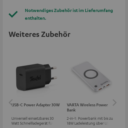
Notwendiges Zubehör ist im Lieferumfang
enthalten.
Weiteres Zubehör
USB-C Power Adapter 30W
VARTA Wireless Power
US
Bank
Universell einsetzbares 30
2-in-1: Powerbank mit bis zu
Uni
Watt Schnellladegerät für
18W Ladeleistung über USB
Wat
Kopfhörer & Portables sowie
Typ C & Wireless Charger mit
zwe