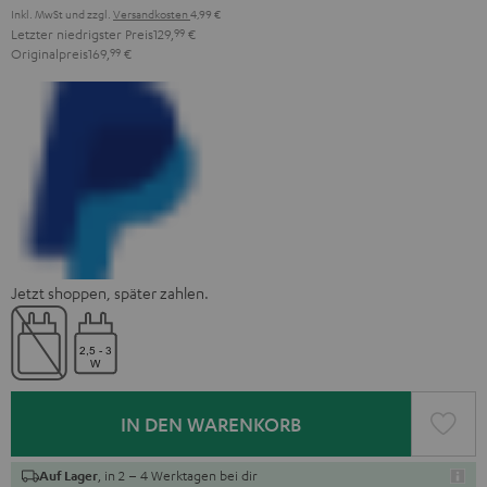
Inkl. MwSt
und zzgl.
Versandkosten
4,99 €
Letzter niedrigster Preis
129,
99
€
Originalpreis
169,
99
€
Jetzt shoppen, später zahlen.
IN DEN WARENKORB
, in 2 – 4 Werktagen bei dir
Auf Lager