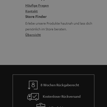
r
s
x
i
k
e
Häufige Fragen
G
a
i
Kontakt
t
t
R
a
n
Store Finder
k
l
d
ü
r
d
Erlebe unsere Produkte hautnah und lass dich
o
e
a
c
a
persönlich im Store beraten.
n
_
t
k
Übersicht
n
h
e
n
t
i
n
a
i
d
h
e
d
m
e
e
n
8 Wochen Rückgaberecht
Kostenloser Rückversand