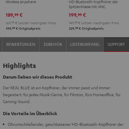
Wireless anywhere
HD-Bluetooth-Kopfhörer der
FeinTech
3
3
3
Spitzenklasse mit ANC
Bluetooth
Night
Pearl
Steel
189,
€
199,
€
99
99
Audio
Black
White
Blue
169,
99
€
Letzter niedrigster Preis
149,
99
€
Letzter niedrigster Preis
System
99
99
199,
€
Originalpreis
229,
€
Originalpreis
Night
Black
BEWERTUNGEN
ZUBEHÖR
LIEFERUMFANG
SUPPORT
Highlights
Darum lieben wir dieses Produkt
Der REAL BLUE ist ein Kopfhörer, der immer passt und immer
begeistert: für jedes Musik-Genre, für Filmton, fürs Homeoffice, für
Gaming-Sound.
Die Vorteile im Überblick
Ohrumschließender, geschlossener HD-Bluetooth-Kopfhörer der