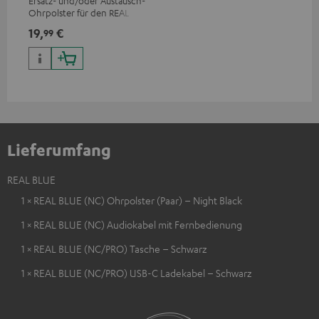
Ersatz- und/oder Austausch-
Ohrpolster für den REAL BLUE
NC 3
19,
€
99
Lieferumfang
REAL BLUE
1 × REAL BLUE (NC) Ohrpolster (Paar) – Night Black
1 × REAL BLUE (NC) Audiokabel mit Fernbedienung
1 × REAL BLUE (NC/PRO) Tasche – Schwarz
1 × REAL BLUE (NC/PRO) USB-C Ladekabel – Schwarz