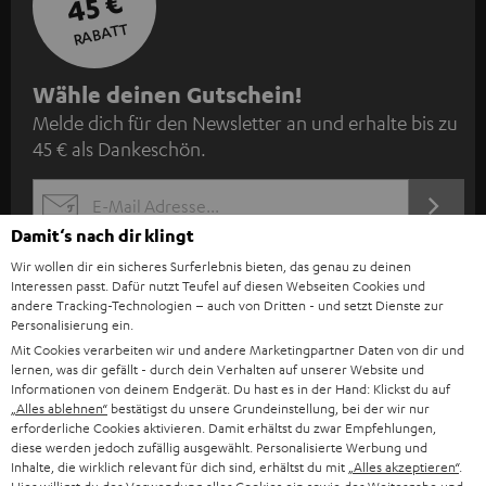
45 €
RABATT
N
Wähle deinen Gutschein!
Melde dich für den Newsletter an und erhalte bis zu
e
45 € als Dankeschön.
w
s
JETZT
EMAIL
l
ANME
Damit‘s nach dir klingt
WIDGET
e
Wir wollen dir ein sicheres Surferlebnis bieten, das genau zu deinen
t
Interessen passt. Dafür nutzt Teufel auf diesen Webseiten Cookies und
andere Tracking-Technologien – auch von Dritten - und setzt Dienste zur
t
Personalisierung ein.
e
Mit Cookies verarbeiten wir und andere Marketingpartner Daten von dir und
lernen, was dir gefällt - durch dein Verhalten auf unserer Website und
r
Informationen von deinem Endgerät. Du hast es in der Hand: Klickst du auf
„Alles ablehnen“
bestätigst du unsere Grundeinstellung, bei der wir nur
a
erforderliche Cookies aktivieren. Damit erhältst du zwar Empfehlungen,
n
diese werden jedoch zufällig ausgewählt. Personalisierte Werbung und
Kategorien
Inhalte, die wirklich relevant für dich sind, erhältst du mit
„Alles akzeptieren“
.
m