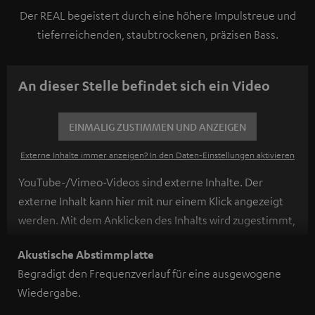
Der REAL begeistert durch eine höhere Impulstreue und
tieferreichenden, staubtrockenen, präzisen Bass.
An dieser Stelle befindet sich ein Video
EINMALIG ZUSTIMMEN UND ANZEIGEN
Externe Inhalte immer anzeigen? In den Daten‑Einstellungen aktivieren
YouTube-/Vimeo-Videos sind externe Inhalte. Der
externe Inhalt kann hier mit nur einem Klick angezeigt
werden. Mit dem Anklicken des Inhalts wird zugestimmt,
dass externe Inhalte angezeigt werden. Dabei können
Akustische Abstimmplatte
personenbezogene Daten an Drittplattformen
Begradigt den Frequenzverlauf für eine ausgewogene
übermittelt werden.
Weitere Informationen sind in der
Wiedergabe.
Datenschutzerklärung unter I zu finden
.