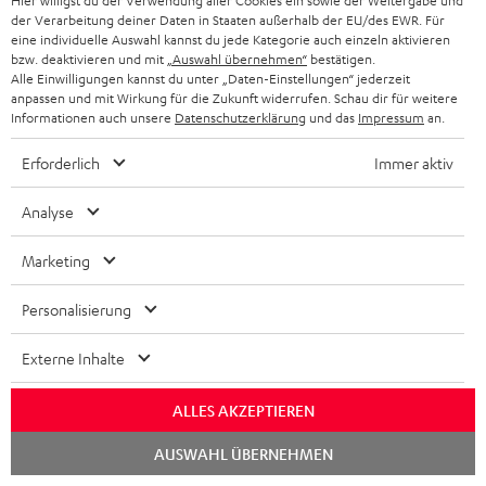
Hier willigst du der Verwendung aller Cookies ein sowie der Weitergabe und
der Verarbeitung deiner Daten in Staaten außerhalb der EU/des EWR. Für
HEIMKINO
e
Unternehmen
eine individuelle Auswahl kannst du jede Kategorie auch einzeln aktivieren
l
bzw. deaktivieren und mit
„Auswahl übernehmen“
bestätigen.
HEIMKINO-KOMPLETTANLAGEN
Alle Einwilligungen kannst du unter „Daten-Einstellungen“ jederzeit
SUPPORT
d
Teufel Onlineshops
anpassen und mit Wirkung für die Zukunft widerrufen. Schau dir für weitere
Informationen auch unsere
Datenschutzerklärung
und das
Impressum
an.
SOUNDBAR
u
KARRIERE
DEUTSCHLAND
n
Erforderlich
Immer aktiv
HIFI-LAUTSPRECHER
PRESSE & MARKETING
g
ÖSTERREICH
Analyse
SMART HOME
GESCHÄFTSKUNDEN
Marketing
SCHWEIZ
BLUETOOTH-LAUTSPRECHER
PARTNERPROGRAMM
Personalisierung
KOPFHÖRER
NIEDERLANDE
BLOG
Externe Inhalte
BLUETOOTH-KOPFHÖRER
NEWSLETTER
BELGIEN
STEREOANLAGEN
ALLES AKZEPTIEREN
STORES
FRANKREICH
Chat
AUSWAHL ÜBERNEHMEN
LAUTSPRECHER
starten
DEINE VORTEILE BEI TEUFEL