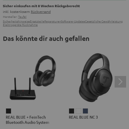
Sicher einkaufen mit 8 Wochen Rückgaberecht
inkl. kostenlosem
Rückversand
Hersteller:
Teufel
Sicherheitshinweise
Ersatzteile
Reparaturen
Software-Updates
Gesetzliche Gewährleistung
Elektrogeräte Rücknahme
Das könnte dir auch gefallen
REAL
REAL
REAL
REAL
REAL BLUE + FeinTech
REAL BLUE NC 3
BLUE
BLUE
BLUE
BLUE
Bluetooth Audio System
+
NC
NC
NC