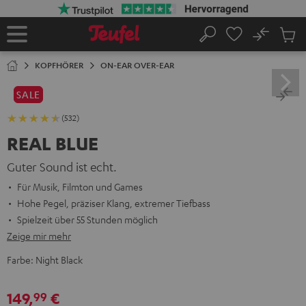
ZUM
NHALT
RINGEN
No
Abs
Startseite
Suche
Artike
im
KOPFHÖRER
ON-EAR OVER-EAR
Waren
SALE
(532)
REAL BLUE
Guter Sound ist echt.
Für Musik, Filmton und Games
Hohe Pegel, präziser Klang, extremer Tiefbass
Spielzeit über 55 Stunden möglich
Zeige mir mehr
Farbe:
Night Black
149,
€
99