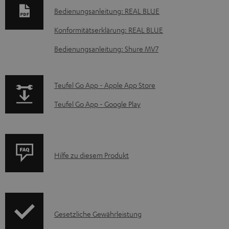
k
Bedienungsanleitung: REAL BLUE
u
Konformitätserklärung: REAL BLUE
m
e
Bedienungsanleitung: Shure MV7
n
t
p
Teufel Go App - Apple App Store
e
a
Teufel Go App - Google Play
z
g
u
e
m
.
P
Hilfe zu diesem Produkt
H
p
r
e
r
o
r
o
d
u
d
I
Gesetzliche Gewährleistung
u
n
u