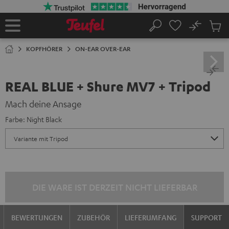
ZUM
NHALT
RINGEN
No
Abs
Startseite
Suche
Artike
im
KOPFHÖRER
ON-EAR OVER-EAR
Waren
REAL BLUE + Shure MV7 + Tripod
Mach deine Ansage
Farbe:
Night Black
DIE WARE IST DERZEIT NICHT LIEFERBAR
BEWERTUNGEN
ZUBEHÖR
LIEFERUMFANG
SUPPORT