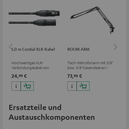
5,0 m Cordial XLR-Kabel
BOOM ARM
TR
Hochwertiges XLR-
Tisch-Mikrofonarm mit 3/8"
Tri
Verbindungskabel von
bzw. 5/8"Gewindeanschluss
Mik
Cordial
für Mikrofone (z. B. Shure
Fot
24,
€
73,
€
40
99
90
MV7) zur optimalen
Han
Positionierung und damit
Gew
einer bestmöglichen
Übertragung
Ersatzteile und
Austauschkomponenten