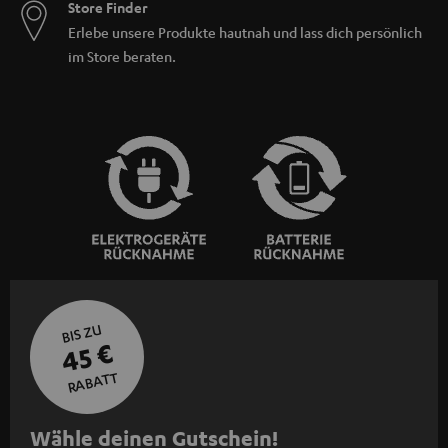
Store Finder
Erlebe unsere Produkte hautnah und lass dich persönlich
im Store beraten.
BIS ZU
45 €
RABATT
N
Wähle deinen Gutschein!