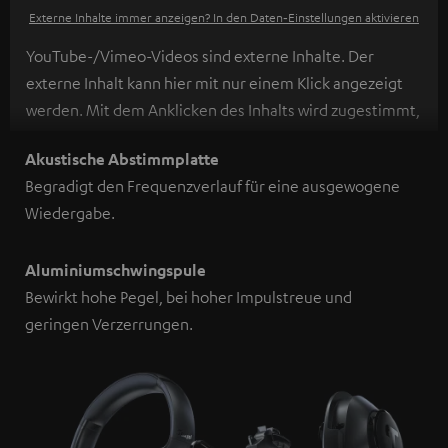
Externe Inhalte immer anzeigen? In den Daten‑Einstellungen aktivieren
YouTube-/Vimeo-Videos sind externe Inhalte. Der
externe Inhalt kann hier mit nur einem Klick angezeigt
werden. Mit dem Anklicken des Inhalts wird zugestimmt,
dass externe Inhalte angezeigt werden. Dabei können
Akustische Abstimmplatte
personenbezogene Daten an Drittplattformen
Begradigt den Frequenzverlauf für eine ausgewogene
übermittelt werden.
Weitere Informationen sind in der
Wiedergabe.
Datenschutzerklärung unter I zu finden
.
Aluminiumschwingspule
Bewirkt hohe Pegel, bei hoher Impulstreue und
geringen Verzerrungen.