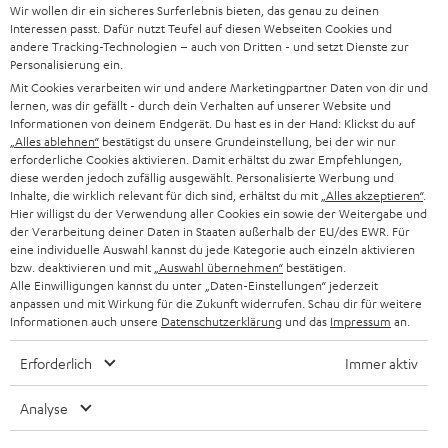
Wir wollen dir ein sicheres Surferlebnis bieten, das genau zu deinen
SOUNDBAR
u
KARRIERE
Interessen passt. Dafür nutzt Teufel auf diesen Webseiten Cookies und
DEUTSCHLAND
n
andere Tracking-Technologien – auch von Dritten - und setzt Dienste zur
HIFI-LAUTSPRECHER
Personalisierung ein.
PRESSE & MARKETING
g
Mit Cookies verarbeiten wir und andere Marketingpartner Daten von dir und
ÖSTERREICH
SMART HOME
lernen, was dir gefällt - durch dein Verhalten auf unserer Website und
GESCHÄFTSKUNDEN
Informationen von deinem Endgerät. Du hast es in der Hand: Klickst du auf
„Alles ablehnen“
bestätigst du unsere Grundeinstellung, bei der wir nur
SCHWEIZ
BLUETOOTH-LAUTSPRECHER
PARTNERPROGRAMM
erforderliche Cookies aktivieren. Damit erhältst du zwar Empfehlungen,
diese werden jedoch zufällig ausgewählt. Personalisierte Werbung und
KOPFHÖRER
Inhalte, die wirklich relevant für dich sind, erhältst du mit
„Alles akzeptieren“
.
NIEDERLANDE
BLOG
Hier willigst du der Verwendung aller Cookies ein sowie der Weitergabe und
der Verarbeitung deiner Daten in Staaten außerhalb der EU/des EWR. Für
BLUETOOTH-KOPFHÖRER
NEWSLETTER
eine individuelle Auswahl kannst du jede Kategorie auch einzeln aktivieren
BELGIEN
bzw. deaktivieren und mit
„Auswahl übernehmen“
bestätigen.
STEREOANLAGEN
Alle Einwilligungen kannst du unter „Daten-Einstellungen“ jederzeit
STORES
anpassen und mit Wirkung für die Zukunft widerrufen. Schau dir für weitere
FRANKREICH
LAUTSPRECHER
Informationen auch unsere
Datenschutzerklärung
und das
Impressum
an.
DEINE VORTEILE BEI TEUFEL
Erforderlich
Immer aktiv
POLEN
ULTIMA-SERIE
TEUFEL STORY
Analyse
IN-EAR-KOPFHÖRER
SPANIEN
UNSER MANAGEMENT