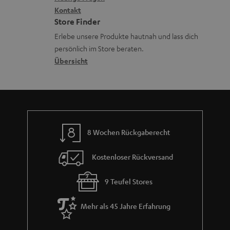
G
s
i
Kontakt
t
R
a
Store Finder
.
k
d
ü
r
Erlebe unsere Produkte hautnah und lass dich
t
o
a
c
a
persönlich im Store beraten.
i
n
t
k
Übersicht
n
t
e
n
t
l
n
a
i
e
h
e
_
m
h
8 Wochen Rückgaberecht
e
i
Kostenloser Rückversand
d
d
9 Teufel Stores
e
Mehr als 45 Jahre Erfahrung
n