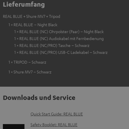
Lieferumfang
REAL BLUE + Shure MV7 + Tripod
1 × REAL BLUE – Night Black
1 × REAL BLUE (NC) Ohrpolster (Paar) – Night Black
1 × REAL BLUE (NC) Audiokabel mit Fernbedienung
1 × REAL BLUE (NC/PRO) Tasche – Schwarz
1 × REAL BLUE (NC/PRO) USB-C Ladekabel – Schwarz
1 × TRIPOD – Schwarz
1 × Shure MV7 – Schwarz
Downloads und Service
D
Quick Start Guide: REAL BLUE
o
Safety Booklet: REAL BLUE