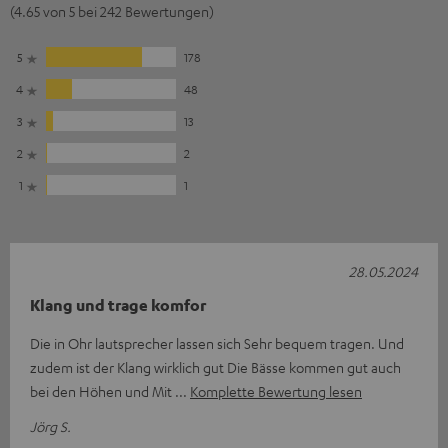
(4.65 von 5 bei 242 Bewertungen)
5
178
4
48
3
13
2
2
1
1
28.05.2024
Klang und trage komfor
Die in Ohr lautsprecher lassen sich Sehr bequem tragen. Und
zudem ist der Klang wirklich gut Die Bässe kommen gut auch
bei den Höhen und Mit
Komplette Bewertung lesen
Jörg S.