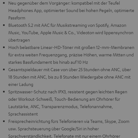
Neu gegenüber dem Vorgänger: kompatibel mit der Teufel
Headphones App, optimierter Sound bei hohen Pegeln, optimierte
Passform
Bluetooth 5.2 mit AAC für Musikstreaming von Spotify, Amazon
Music, YouTube, Apple Music & Co., Videoton wird lippensynchron
übertragen
Hoch belastbare Linear-HD-Töner mit großen 12-mm-Membranen
für extra weiten Frequenzgang, präzise Höhen, warme Mitten und
starkes Bassfundament bis hinab auf 10 Hz
Gesamtspieldauer mit Case von über 25 Stunden ohne ANC, über
18 Stunden mit ANC, bis zu 8 Stunden Wiedergabe ohne ANC mit
einer Ladung
Spritzwasser-Schutz nach IPX3, resistent gegen leichten Regen
oder Workout-Schweiß, Touch-Bedienung am Ohrhörer für
Lautstärke, ANC, Transparenzmodus, Telefonannahme,
Sprachassistent
Freisprecheinrichtung fürs Telefonieren via Teams, Skype, Zoom
usw. Sprachsteuerung über Google/Siri in hoher
Sprachverständlichkeit, Telefonate mit nur einem Ohrhörer