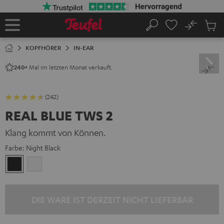
ZUM
NHALT
RINGEN
No
Abs
Startseite
Suche
Artike
im
KOPFHÖRER
IN-EAR
Waren
Mal im letzten Monat verkauft.
240+
(242)
REAL BLUE TWS 2
Klang kommt von Können.
Farbe:
Night Black
Night
Pure
Black
White
DIE WARE IST DERZEIT NICHT LIEFERBAR