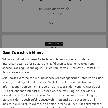
www.av-magazin.de
08.11.2022
Mehr...
Damit‘s nach dir klingt
Wir wollen dir ein sicheres Surferlebnis bieten, das genau zu deinen
„… mit allen modernen Annehmlichkeiten ausgestattet…“
Interessen passt. Dafür nutzt Teufel auf diesen Webseiten Cookies und
andere Tracking-Technologien – auch von Dritten - und setzt Dienste zur
www.modernhifi.de
Personalisierung ein.
08.11.2022
Mit Cookies verarbeiten wir und andere Marketingpartner Daten von dir und
lernen, was dir gefällt - durch dein Verhalten auf unserer Website und
Mehr...
Informationen von deinem Endgerät. Du hast es in der Hand: Klickst du auf
„Alles ablehnen“
bestätigst du unsere Grundeinstellung, bei der wir nur
erforderliche Cookies aktivieren. Damit erhältst du zwar Empfehlungen,
diese werden jedoch zufällig ausgewählt. Personalisierte Werbung und
Inhalte, die wirklich relevant für dich sind, erhältst du mit
„Alles akzeptieren“
.