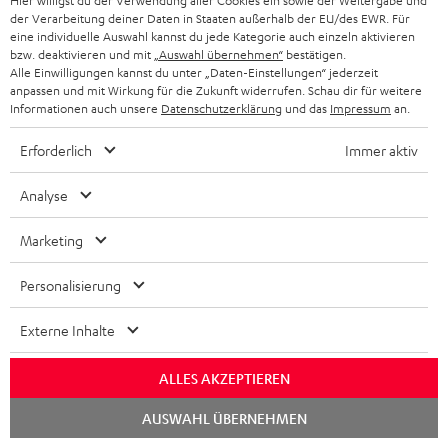
Hier willigst du der Verwendung aller Cookies ein sowie der Weitergabe und
der Verarbeitung deiner Daten in Staaten außerhalb der EU/des EWR. Für
eine individuelle Auswahl kannst du jede Kategorie auch einzeln aktivieren
bzw. deaktivieren und mit
„Auswahl übernehmen“
bestätigen.
„Sehr gut verarbeitet TWS-Hörer…“
Alle Einwilligungen kannst du unter „Daten-Einstellungen“ jederzeit
anpassen und mit Wirkung für die Zukunft widerrufen. Schau dir für weitere
www.areadvd.de
Informationen auch unsere
Datenschutzerklärung
und das
Impressum
an.
08.11.2022
Erforderlich
Immer aktiv
Mehr...
Analyse
Marketing
Personalisierung
„… einfach so gut wie alles richtig gemacht.“
Externe Inhalte
www.techtest.org
ALLES AKZEPTIEREN
08.11.2022
Chat
AUSWAHL ÜBERNEHMEN
Mehr...
starten