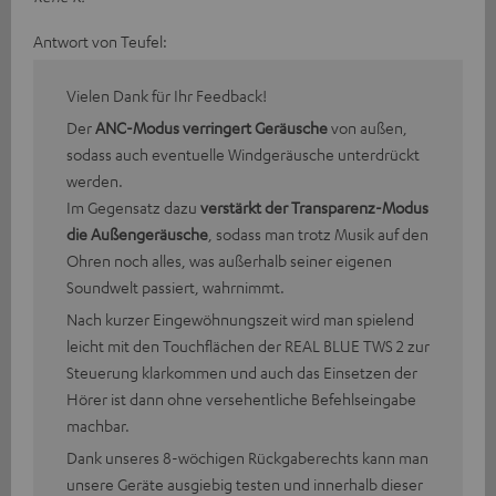
Antwort von Teufel:
Vielen Dank für Ihr Feedback!
Der
ANC-Modus verringert Geräusche
von außen,
sodass auch eventuelle Windgeräusche unterdrückt
werden.
Im Gegensatz dazu
verstärkt der Transparenz-Modus
die Außengeräusche
, sodass man trotz Musik auf den
Ohren noch alles, was außerhalb seiner eigenen
Soundwelt passiert, wahrnimmt.
Nach kurzer Eingewöhnungszeit wird man spielend
leicht mit den Touchflächen der REAL BLUE TWS 2 zur
Steuerung klarkommen und auch das Einsetzen der
Hörer ist dann ohne versehentliche Befehlseingabe
machbar.
Dank unseres 8-wöchigen Rückgaberechts kann man
unsere Geräte ausgiebig testen und innerhalb dieser