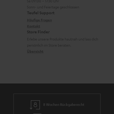
e
Sa 09:00 – 17:30 Uhr
L
t
ä
u
r
Sonn- und Feiertage geschlossen
e
a
t
Teufel Support
r
s
x
k
e
Häufige Fragen
G
a
i
Kontakt
t
R
a
n
Store Finder
k
d
ü
r
d
Erlebe unsere Produkte hautnah und lass dich
o
a
c
a
persönlich im Store beraten.
n
t
k
Übersicht
n
e
n
t
n
a
i
h
e
m
e
8 Wochen Rückgaberecht