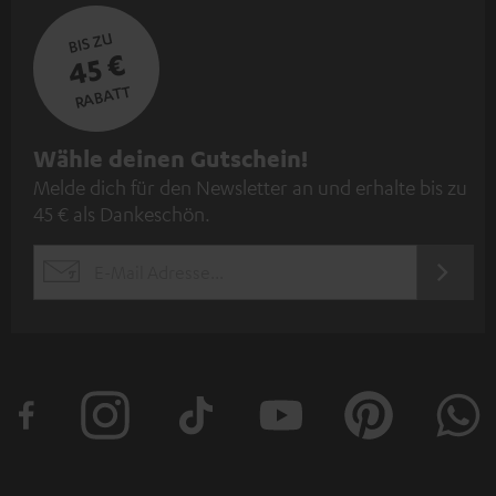
BIS ZU
45 €
RABATT
N
Wähle deinen Gutschein!
Melde dich für den Newsletter an und erhalte bis zu
e
45 € als Dankeschön.
w
s
JETZT
EMAIL
l
ANME
WIDGET
e
t
t
e
r
a