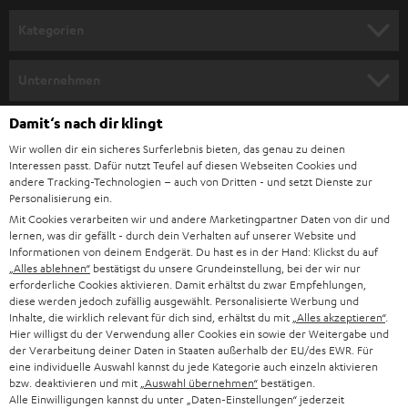
n
Kategorien
m
HEIMKINO
e
Unternehmen
l
HEIMKINO-KOMPLETTANLAGEN
SUPPORT
Damit‘s nach dir klingt
d
Teufel Onlineshops
Wir wollen dir ein sicheres Surferlebnis bieten, das genau zu deinen
SOUNDBAR
u
KARRIERE
Interessen passt. Dafür nutzt Teufel auf diesen Webseiten Cookies und
DEUTSCHLAND
n
andere Tracking-Technologien – auch von Dritten - und setzt Dienste zur
HIFI-LAUTSPRECHER
Personalisierung ein.
PRESSE & MARKETING
g
Mit Cookies verarbeiten wir und andere Marketingpartner Daten von dir und
ÖSTERREICH
SMART HOME
lernen, was dir gefällt - durch dein Verhalten auf unserer Website und
GESCHÄFTSKUNDEN
Informationen von deinem Endgerät. Du hast es in der Hand: Klickst du auf
„Alles ablehnen“
bestätigst du unsere Grundeinstellung, bei der wir nur
SCHWEIZ
BLUETOOTH-LAUTSPRECHER
PARTNERPROGRAMM
erforderliche Cookies aktivieren. Damit erhältst du zwar Empfehlungen,
diese werden jedoch zufällig ausgewählt. Personalisierte Werbung und
KOPFHÖRER
Inhalte, die wirklich relevant für dich sind, erhältst du mit
„Alles akzeptieren“
.
NIEDERLANDE
BLOG
Hier willigst du der Verwendung aller Cookies ein sowie der Weitergabe und
der Verarbeitung deiner Daten in Staaten außerhalb der EU/des EWR. Für
BLUETOOTH-KOPFHÖRER
NEWSLETTER
eine individuelle Auswahl kannst du jede Kategorie auch einzeln aktivieren
BELGIEN
bzw. deaktivieren und mit
„Auswahl übernehmen“
bestätigen.
STEREOANLAGEN
Alle Einwilligungen kannst du unter „Daten-Einstellungen“ jederzeit
STORES