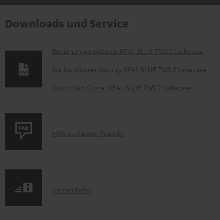
Downloads und Service
D
Bedienungsanleitung: REAL BLUE TWS 2 Ladecase
o
Konformitätserklärung: REAL BLUE TWS 2 Ladecase
k
Quick Start Guide: REAL BLUE TWS 2 Ladecase
u
m
e
P
Hilfe zu diesem Produkt
n
r
t
o
e
d
z
I
Versandinfos
u
u
n
k
m
f