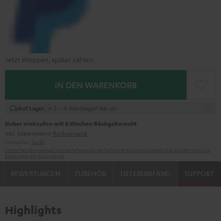
Jetzt shoppen, später zahlen.
IN DEN WARENKORB
, in 2 – 4 Werktagen bei dir
Auf Lager
Sicher einkaufen mit 8 Wochen Rückgaberecht
inkl. kostenlosem
Rückversand
Hersteller:
Teufel
Sicherheitshinweise
Ersatzteile
Reparaturen
Software-Updates
Gesetzliche Gewährleistung
Elektrogeräte Rücknahme
BEWERTUNGEN
ZUBEHÖR
LIEFERUMFANG
SUPPORT
Highlights