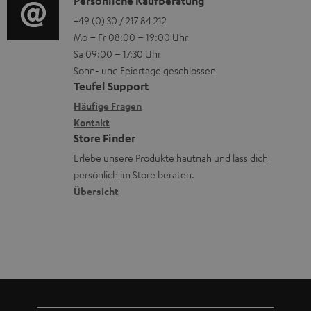
i
K
Persönliche Kaufberatung
g
e
e
m
o
o
+49 (0) 30 / 217 84 212
e
n
n
V
Mo – Fr 08:00 – 19:00 Uhr
-
n
r
z
e
Sa 09:00 – 17:30 Uhr
L
t
ä
u
r
Sonn- und Feiertage geschlossen
e
a
t
Teufel Support
r
s
x
k
e
Häufige Fragen
G
a
i
Kontakt
t
R
a
n
Store Finder
k
d
ü
r
d
Erlebe unsere Produkte hautnah und lass dich
o
a
c
a
persönlich im Store beraten.
n
t
k
Übersicht
n
e
n
t
n
a
i
h
e
m
e