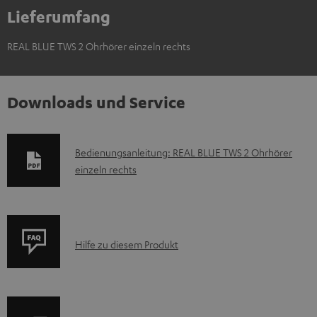
Lieferumfang
REAL BLUE TWS 2 Ohrhörer einzeln rechts
Downloads und Service
D
Bedienungsanleitung: REAL BLUE TWS 2 Ohrhörer
einzeln rechts
o
k
u
m
P
Hilfe zu diesem Produkt
e
r
n
o
t
d