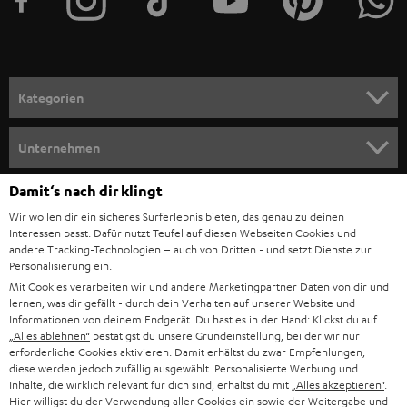
e
r
a
n
Kategorien
m
HEIMKINO
e
Unternehmen
l
HEIMKINO-KOMPLETTANLAGEN
SUPPORT
Damit‘s nach dir klingt
d
Teufel Onlineshops
Wir wollen dir ein sicheres Surferlebnis bieten, das genau zu deinen
SOUNDBAR
u
KARRIERE
Interessen passt. Dafür nutzt Teufel auf diesen Webseiten Cookies und
DEUTSCHLAND
n
andere Tracking-Technologien – auch von Dritten - und setzt Dienste zur
HIFI-LAUTSPRECHER
Personalisierung ein.
PRESSE & MARKETING
g
Mit Cookies verarbeiten wir und andere Marketingpartner Daten von dir und
ÖSTERREICH
SMART HOME
lernen, was dir gefällt - durch dein Verhalten auf unserer Website und
GESCHÄFTSKUNDEN
Informationen von deinem Endgerät. Du hast es in der Hand: Klickst du auf
„Alles ablehnen“
bestätigst du unsere Grundeinstellung, bei der wir nur
SCHWEIZ
BLUETOOTH-LAUTSPRECHER
PARTNERPROGRAMM
erforderliche Cookies aktivieren. Damit erhältst du zwar Empfehlungen,
diese werden jedoch zufällig ausgewählt. Personalisierte Werbung und
KOPFHÖRER
Inhalte, die wirklich relevant für dich sind, erhältst du mit
„Alles akzeptieren“
.
NIEDERLANDE
BLOG
Hier willigst du der Verwendung aller Cookies ein sowie der Weitergabe und