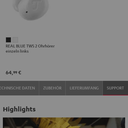
REAL
REAL
REAL BLUE TWS 2 Ohrhörer
BLUE
BLUE
einzeln links
TWS
TWS
2
2
Ohrhörer
Ohrhörer
64,
€
99
einzeln
einzeln
links
links
ECHNISCHE DATEN
ZUBEHÖR
LIEFERUMFANG
SUPPORT
Night
Pure
Black
White
Highlights