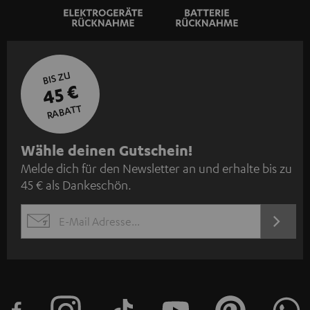
BIS ZU
45 €
RABATT
N
Wähle deinen Gutschein!
Melde dich für den Newsletter an und erhalte bis zu
e
45 € als Dankeschön.
w
s
JETZT
EMAIL
l
ANME
WIDGET
e
t
t