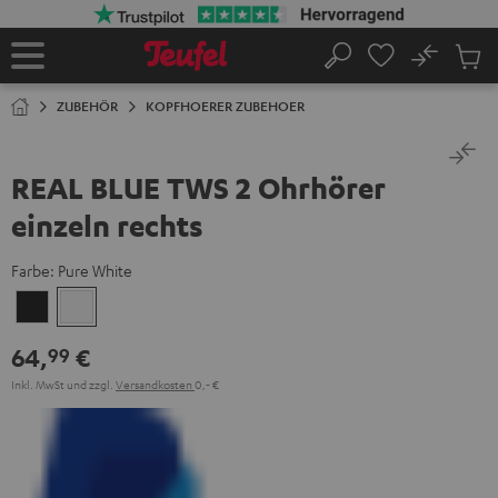
ZUM
NHALT
RINGEN
No
Abs
Startseite
Suche
Artike
im
ZUBEHÖR
KOPFHOERER ZUBEHOER
Waren
REAL BLUE TWS 2 Ohrhörer
einzeln rechts
Farbe:
Pure White
Night
Pure
Black
White
64,
€
99
Inkl. MwSt
und zzgl.
Versandkosten
0,‐ €