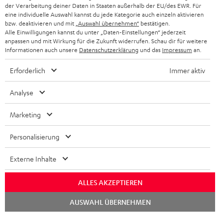
der Verarbeitung deiner Daten in Staaten außerhalb der EU/des EWR. Für
BLUETOOTH-KOPFHÖRER
NEWSLETTER
eine individuelle Auswahl kannst du jede Kategorie auch einzeln aktivieren
BELGIEN
bzw. deaktivieren und mit
„Auswahl übernehmen“
bestätigen.
STEREOANLAGEN
Alle Einwilligungen kannst du unter „Daten-Einstellungen“ jederzeit
STORES
anpassen und mit Wirkung für die Zukunft widerrufen. Schau dir für weitere
FRANKREICH
LAUTSPRECHER
Informationen auch unsere
Datenschutzerklärung
und das
Impressum
an.
DEINE VORTEILE BEI TEUFEL
Erforderlich
Immer aktiv
POLEN
ULTIMA-SERIE
TEUFEL STORY
Analyse
IN-EAR-KOPFHÖRER
SPANIEN
UNSER MANAGEMENT
Marketing
FANSHOP
NACHHALTIGKEIT
ITALIEN
NEUHEITEN
Personalisierung
Technische Änderungen, Tippfehler und Irrtum vorbehalten. Das auf unseren
UNSERE WERTE
Fotos abgebildete Zubehör ist nicht im Lieferumfang enthalten. Etwaige
USA
Entsorgungsgebühren für Batterien sind im Preis inbegriffen.
Externe Inhalte
BILDUNGSRABATT
©2026 Lautsprecher Teufel GmbH - All rights reserved.
WEITERE LÄNDER
ALLES AKZEPTIEREN
GESCHENKGUTSCHEIN
Chat
Impressum
AGB
Datenschutz
Daten-Einstellungen
EU Data Act
AUSWAHL ÜBERNEHMEN
BARRIEREFREIHEIT
starten
Vertrag widerrufen