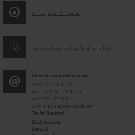
s
o
t
E
Elektrogeräte Rücknahme
r
i
l
m
o
e
a
n
k
t
e
A
Audio-Lexikon: Fachbegriffe schnell erklärt
t
i
n
u
r
o
z
d
o
n
u
i
K
Persönliche Kaufberatung
g
e
m
o
o
+49 (0) 30 / 217 84 212
e
n
V
Mo – Fr 08:00 – 19:00 Uhr
-
n
r
z
e
Sa 09:00 – 17:30 Uhr
L
t
ä
u
r
Sonn- und Feiertage geschlossen
e
a
t
Teufel Support
r
s
x
k
e
Häufige Fragen
G
a
i
Kontakt
t
R
a
n