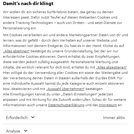
SUPPORT
Damit‘s nach dir klingt
d
Teufel Onlineshops
Wir wollen dir ein sicheres Surferlebnis bieten, das genau zu deinen
SOUNDBAR
u
KARRIERE
Interessen passt. Dafür nutzt Teufel auf diesen Webseiten Cookies und
DEUTSCHLAND
n
andere Tracking-Technologien – auch von Dritten - und setzt Dienste zur
HIFI-LAUTSPRECHER
Personalisierung ein.
PRESSE & MARKETING
g
Mit Cookies verarbeiten wir und andere Marketingpartner Daten von dir und
ÖSTERREICH
SMART HOME
lernen, was dir gefällt - durch dein Verhalten auf unserer Website und
GESCHÄFTSKUNDEN
Informationen von deinem Endgerät. Du hast es in der Hand: Klickst du auf
„Alles ablehnen“
bestätigst du unsere Grundeinstellung, bei der wir nur
SCHWEIZ
BLUETOOTH-LAUTSPRECHER
PARTNERPROGRAMM
erforderliche Cookies aktivieren. Damit erhältst du zwar Empfehlungen,
diese werden jedoch zufällig ausgewählt. Personalisierte Werbung und
KOPFHÖRER
Inhalte, die wirklich relevant für dich sind, erhältst du mit
„Alles akzeptieren“
.
NIEDERLANDE
BLOG
Hier willigst du der Verwendung aller Cookies ein sowie der Weitergabe und
der Verarbeitung deiner Daten in Staaten außerhalb der EU/des EWR. Für
BLUETOOTH-KOPFHÖRER
NEWSLETTER
eine individuelle Auswahl kannst du jede Kategorie auch einzeln aktivieren
BELGIEN
bzw. deaktivieren und mit
„Auswahl übernehmen“
bestätigen.
STEREOANLAGEN
Alle Einwilligungen kannst du unter „Daten-Einstellungen“ jederzeit
STORES
anpassen und mit Wirkung für die Zukunft widerrufen. Schau dir für weitere
FRANKREICH
LAUTSPRECHER
Informationen auch unsere
Datenschutzerklärung
und das
Impressum
an.
DEINE VORTEILE BEI TEUFEL
Erforderlich
Immer aktiv
POLEN
ULTIMA-SERIE
TEUFEL STORY
Analyse
IN-EAR-KOPFHÖRER