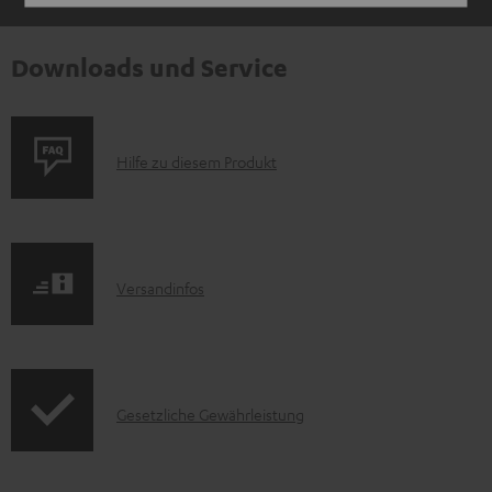
Downloads und Service
P
Hilfe zu diesem Produkt
r
o
d
I
Versandinfos
u
n
k
f
t
o
F
I
Gesetzliche Gewährleistung
r
A
n
m
Q
f
a