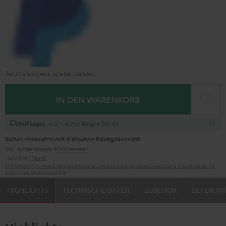
Jetzt shoppen, später zahlen.
IN DEN WARENKORB
, in 2 – 4 Werktagen bei dir
Auf Lager
Sicher einkaufen mit 8 Wochen Rückgaberecht
inkl. kostenlosem
Rückversand
Hersteller:
Teufel
Sicherheitshinweise
Ersatzteile
Reparaturen
Software-Updates
Gesetzliche Gewährleistung
Elektrogeräte Rücknahme
HIGHLIGHTS
TECHNISCHE DATEN
ZUBEHÖR
LIEFERUM