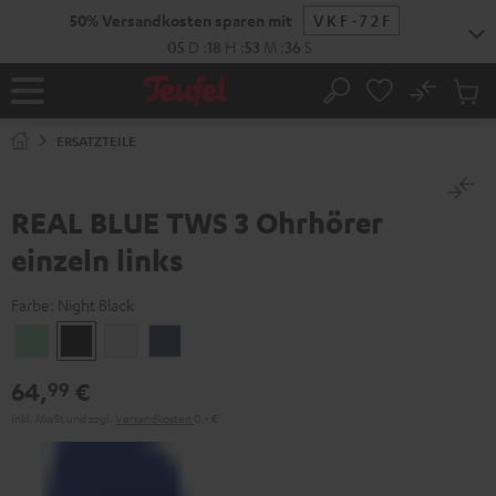
ZUM
50% Versandkosten sparen mit
VKF-72F
NHALT
RINGEN
05
D
:
18
H
:
53
M
:
35
S
No
Abs
Startseite
Suche
Artike
im
ERSATZTEILE
Waren
REAL BLUE TWS 3 Ohrhörer
einzeln links
Farbe:
Night Black
Misty
Night
Pure
Steel
Green
Black
White
Blue
64,
€
99
Inkl. MwSt
und zzgl.
Versandkosten
0,‐ €