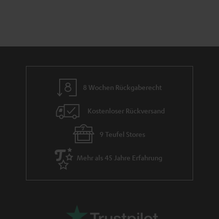
t
n
a
i
h
e
m
e
8 Wochen Rückgaberecht
Kostenloser Rückversand
9 Teufel Stores
Mehr als 45 Jahre Erfahrung