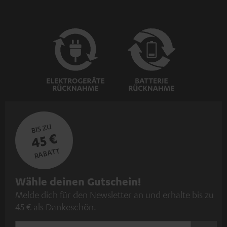
BIS ZU
45 €
RABATT
N
Wähle deinen Gutschein!
Melde dich für den Newsletter an und erhalte bis zu
e
45 € als Dankeschön.
w