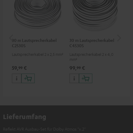
30 m Lautsprecherkabel
30 m Lautsprecherkabel
5,
C2530S
C4530S
C3
Lautsprecherkabel 2 x 2,5 mm²
Lautsprecherkabel 2 x 4,0
Ho
mm²
Ver
Ci
59,
€
99,
€
24
99
99
Lieferumfang
Reflekt AVR Ausbau-Set für Dolby Atmos "x.2"