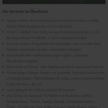
Die Vorteile im Überblick
Ausbau-Set für die Erweiterung eines Heimkino-Sets um Dolby
Atmos Höhenlautsprecher und AV-Receiver
Inhalt: 1 x Reflekt-Paar Dolby Atmos Höhenlautsprecher, 1 x AV-
Receiver Onkyo TX-NR696, 1 x 15 m Lautsprecherkabel
Kann als upward-firing Dolby Atmos speaker oder normaler Rear-
Speaker verwendet werden, Umschalter integriert
Horizontale oder vertikale Montage möglich, drehbarer
Wandhalter integriert
Kann direkt auf Stand- oder Regallautsprecher positioniert werden
Aufwendiges 2-Wege-System mit spezieller Abstrahlcharakteristik
und langhubigem Tiefmitteltöner für hohe, verzerrungsfreie Pegel
in Räumen bis zu 80 qm
Auch geeignet für DTS:X und Auro 3D Content
Inkl. Onkyo AV-Receiver TX-NR696 mit Bluetooth, AirPlay 2,
Amazon Music, TuneIn, Deezer, Spotify, Chromecast built in,
TIDAL, DTS Play-Fi, THX, Dolby True HD, Dolby Atmos, DTS:X,