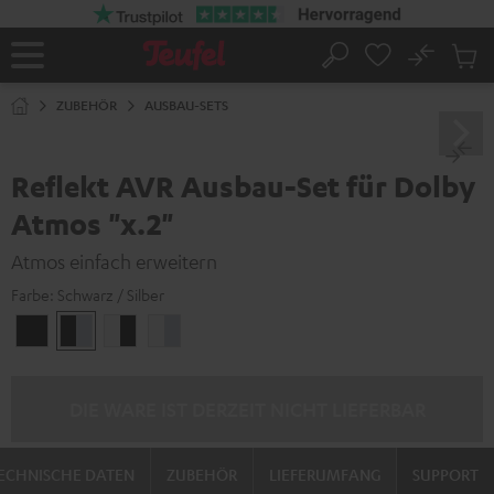
ZUM
NHALT
RINGEN
No
Abs
Startseite
Suche
Artike
im
ZUBEHÖR
AUSBAU-SETS
Waren
Reflekt AVR Ausbau-Set für Dolby
Atmos "x.2"
Atmos einfach erweitern
Farbe:
Schwarz / Silber
Schwarz
Schwarz
Weiß
Weiß
/
/
/
/
Schwarz
Silber
Schwarz
Silber
DIE WARE IST DERZEIT NICHT LIEFERBAR
ECHNISCHE DATEN
ZUBEHÖR
LIEFERUMFANG
SUPPORT