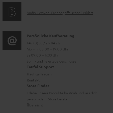
a
s
r
k
t
A
l
Audio-Lexikon: Fachbegriffe schnell erklärt
t
i
u
a
r
o
d
d
o
n
i
e
K
Persönliche Kaufberatung
g
e
o
n
o
+49 (0) 30 / 217 84 212
e
n
Mo – Fr 08:00 – 19:00 Uhr
-
n
r
z
Sa 09:00 – 17:30 Uhr
L
t
ä
u
Sonn- und Feiertage geschlossen
e
a
t
Teufel Support
r
x
k
e
Häufige Fragen
G
i
Kontakt
t
R
a
Store Finder
k
d
ü
r
Erlebe unsere Produkte hautnah und lass dich
o
a
c
a
persönlich im Store beraten.
n
t
k
Übersicht
n
e
n