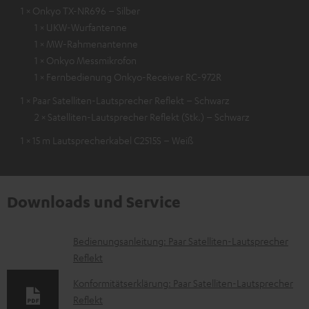
1 × Onkyo TX-NR696 – Silber
1 × UKW-Wurfantenne
1 × MW-Rahmenantenne
1 × Onkyo Messmikrofon
1 × Fernbedienung Onkyo-Receiver RC-972R
1 × Paar Satelliten-Lautsprecher Reflekt – Schwarz
2 × Satelliten-Lautsprecher Reflekt (Stk.) – Schwarz
1 × 15 m Lautsprecherkabel C2515S – Weiß
Downloads und Service
D
Bedienungsanleitung: Paar Satelliten-Lautsprecher
Reflekt
o
k
Konformitätserklärung: Paar Satelliten-Lautsprecher
Reflekt
u