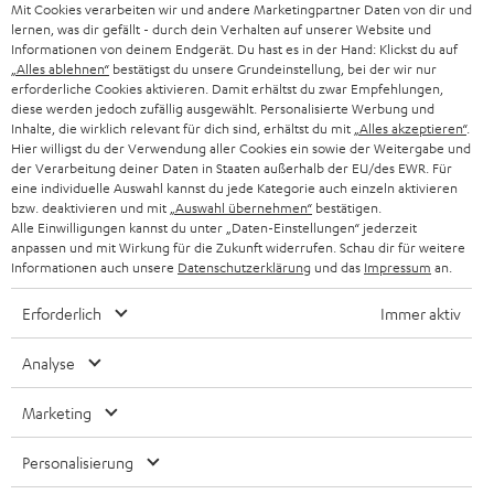
g
Mit Cookies verarbeiten wir und andere Marketingpartner Daten von dir und
ÖSTERREICH
SMART HOME
lernen, was dir gefällt - durch dein Verhalten auf unserer Website und
GESCHÄFTSKUNDEN
Informationen von deinem Endgerät. Du hast es in der Hand: Klickst du auf
„Alles ablehnen“
bestätigst du unsere Grundeinstellung, bei der wir nur
SCHWEIZ
BLUETOOTH-LAUTSPRECHER
PARTNERPROGRAMM
erforderliche Cookies aktivieren. Damit erhältst du zwar Empfehlungen,
diese werden jedoch zufällig ausgewählt. Personalisierte Werbung und
KOPFHÖRER
Inhalte, die wirklich relevant für dich sind, erhältst du mit
„Alles akzeptieren“
.
NIEDERLANDE
BLOG
Hier willigst du der Verwendung aller Cookies ein sowie der Weitergabe und
der Verarbeitung deiner Daten in Staaten außerhalb der EU/des EWR. Für
BLUETOOTH-KOPFHÖRER
NEWSLETTER
eine individuelle Auswahl kannst du jede Kategorie auch einzeln aktivieren
BELGIEN
bzw. deaktivieren und mit
„Auswahl übernehmen“
bestätigen.
STEREOANLAGEN
Alle Einwilligungen kannst du unter „Daten-Einstellungen“ jederzeit
STORES
anpassen und mit Wirkung für die Zukunft widerrufen. Schau dir für weitere
FRANKREICH
LAUTSPRECHER
Informationen auch unsere
Datenschutzerklärung
und das
Impressum
an.
DEINE VORTEILE BEI TEUFEL
Erforderlich
Immer aktiv
POLEN
ULTIMA-SERIE
TEUFEL STORY
Analyse
IN-EAR-KOPFHÖRER
SPANIEN
UNSER MANAGEMENT
Marketing
FANSHOP
NACHHALTIGKEIT
ITALIEN
NEUHEITEN
Personalisierung
Technische Änderungen, Tippfehler und Irrtum vorbehalten. Das auf unseren
UNSERE WERTE
Fotos abgebildete Zubehör ist nicht im Lieferumfang enthalten. Etwaige