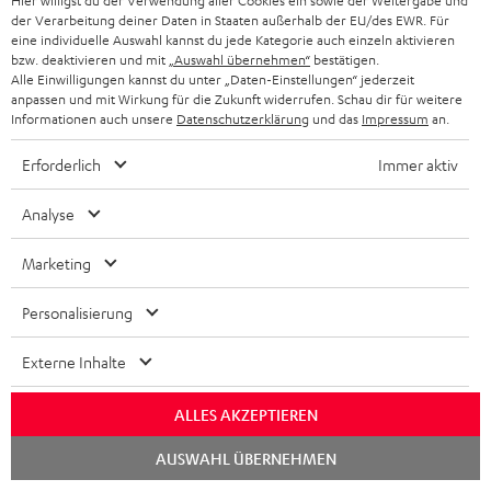
Hier willigst du der Verwendung aller Cookies ein sowie der Weitergabe und
JETZT
der Verarbeitung deiner Daten in Staaten außerhalb der EU/des EWR. Für
EMAIL
l
ANME
eine individuelle Auswahl kannst du jede Kategorie auch einzeln aktivieren
WIDGET
e
bzw. deaktivieren und mit
„Auswahl übernehmen“
bestätigen.
Alle Einwilligungen kannst du unter „Daten-Einstellungen“ jederzeit
t
anpassen und mit Wirkung für die Zukunft widerrufen. Schau dir für weitere
Informationen auch unsere
Datenschutzerklärung
und das
Impressum
an.
t
e
Erforderlich
Immer aktiv
r
Analyse
a
n
Marketing
Kategorien
m
Personalisierung
HEIMKINO
e
Unternehmen
l
Externe Inhalte
HEIMKINO-KOMPLETTANLAGEN
SUPPORT
d
Teufel Onlineshops
ALLES AKZEPTIEREN
SOUNDBAR
u
KARRIERE
DEUTSCHLAND
n
Chat
AUSWAHL ÜBERNEHMEN
HIFI-LAUTSPRECHER
starten
PRESSE & MARKETING
g