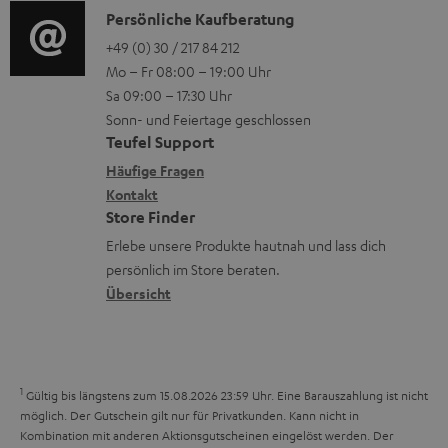
l
i
K
Persönliche Kaufberatung
g
e
a
o
o
+49 (0) 30 / 217 84 212
e
n
Mo – Fr 08:00 – 19:00 Uhr
d
-
n
r
z
Sa 09:00 – 17:30 Uhr
e
L
t
ä
u
Sonn- und Feiertage geschlossen
n
e
a
t
Teufel Support
r
x
k
e
Häufige Fragen
G
i
Kontakt
t
R
a
Store Finder
k
d
ü
r
Erlebe unsere Produkte hautnah und lass dich
o
a
c
a
persönlich im Store beraten.
n
t
k
Übersicht
n
e
n
t
n
a
i
h
e
1
Gültig bis längstens zum 15.08.2026 23:59 Uhr.
Eine Barauszahlung ist nicht
m
möglich. Der Gutschein gilt nur für Privatkunden. Kann nicht in
Kombination mit anderen Aktionsgutscheinen eingelöst werden. Der
e