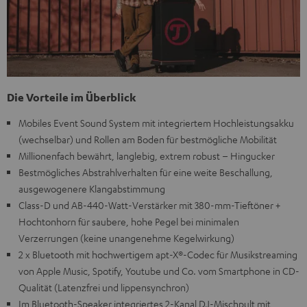
Die Vorteile im Überblick
Mobiles Event Sound System mit integriertem Hochleistungsakku
(wechselbar) und Rollen am Boden für bestmögliche Mobilität
Millionenfach bewährt, langlebig, extrem robust – Hingucker
Bestmögliches Abstrahlverhalten für eine weite Beschallung,
ausgewogenere Klangabstimmung
Class-D und AB-440-Watt-Verstärker mit 380-mm-Tieftöner +
Hochtonhorn für saubere, hohe Pegel bei minimalen
Verzerrungen (keine unangenehme Kegelwirkung)
2 x Bluetooth mit hochwertigem apt-X®-Codec für Musikstreaming
von Apple Music, Spotify, Youtube und Co. vom Smartphone in CD-
Qualität (Latenzfrei und lippensynchron)
Im Bluetooth-Speaker integriertes 2-Kanal DJ-Mischpult mit