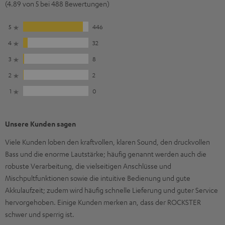
(4.89 von 5 bei 488 Bewertungen)
5
446
4
32
3
8
2
2
1
0
Unsere Kunden sagen
Viele Kunden loben den kraftvollen, klaren Sound, den druckvollen
Bass und die enorme Lautstärke; häufig genannt werden auch die
robuste Verarbeitung, die vielseitigen Anschlüsse und
Mischpultfunktionen sowie die intuitive Bedienung und gute
Akkulaufzeit; zudem wird häufig schnelle Lieferung und guter Service
hervorgehoben. Einige Kunden merken an, dass der ROCKSTER
schwer und sperrig ist.