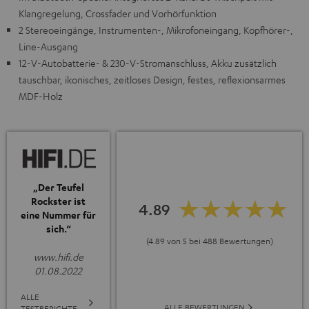
Klangregelung, Crossfader und Vorhörfunktion
2 Stereoeingänge, Instrumenten-, Mikrofoneingang, Kopfhörer-,
Line-Ausgang
12-V-Autobatterie- & 230-V-Stromanschluss, Akku zusätzlich
tauschbar, ikonisches, zeitloses Design, festes, reflexionsarmes
MDF-Holz
„Der Teufel
Rockster ist
4.89
eine Nummer für
sich.“
(4.89 von 5 bei 488 Bewertungen)
www.hifi.de
01.08.2022
ALLE
ALLE BEWERTUNGEN
TESTBERICHTE