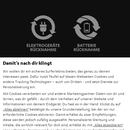
Damit‘s nach dir klingt
BIS ZU
Wir wollen dir ein sicheres Surferlebnis bieten, das genau zu deinen
45 €
Interessen passt. Dafür nutzt Teufel auf diesen Webseiten Cookies und
andere Tracking-Technologien – auch von Dritten - und setzt Dienste zur
RABATT
Personalisierung ein.
Mit Cookies verarbeiten wir und andere Marketingpartner Daten von dir und
lernen, was dir gefällt - durch dein Verhalten auf unserer Website und
N
Wähle deinen Gutschein!
Informationen von deinem Endgerät. Du hast es in der Hand: Klickst du auf
„Alles ablehnen“
bestätigst du unsere Grundeinstellung, bei der wir nur
Melde dich für den Newsletter an und erhalte bis zu
e
erforderliche Cookies aktivieren. Damit erhältst du zwar Empfehlungen,
45 € als Dankeschön.
w
diese werden jedoch zufällig ausgewählt. Personalisierte Werbung und
Inhalte, die wirklich relevant für dich sind, erhältst du mit
„Alles akzeptieren“
.
s