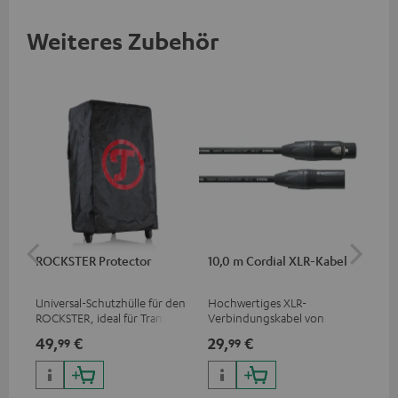
Weiteres Zubehör
ROCKSTER Protector
10,0 m Cordial XLR-Kabel
An
Kli
Universal-Schutzhülle für den
Hochwertiges XLR-
Uni
ROCKSTER, ideal für Transport
Verbindungskabel von
Ste
und Lagerung
Cordial
49,
€
29,
€
12
99
99