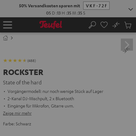
ZUM
NHALT
RINGEN
No
Abs
Startseite
Suche
Artike
im
Waren
(488)
ROCKSTER
State of the hard
Vorgängermodell: nur noch wenige Stück auf Lager
2-Kanal DJ-Mischpult, 2 x Bluetooth
Eingänge für Mikrofon, Gitarre uvm.
Zeige mir mehr
Farbe:
Schwarz