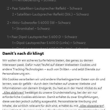
2 × Paar Satelliten-Lautsprecher Reflekt – Schwarz
2 × Satelliten-Lautsprecher Reflekt (Stk.) – Schwarz
2 × Aktiv-Subwoofer S 6000 SW – Schwarz
1 × Stromkabel – Schwarz
1 × Paar Dipol-Lautsprecher S 600 D – Schwarz
1 × Dipol-Lautsprecher S 600 D (Links) – Schwarz
1 × Dipol-Lautsprecher S 600 D (Rechts) – Schwarz
Damit‘s nach dir klingt
3 × Satelliten-Lautsprecher S 600 FCR – Schwarz
Wir wollen dir ein sicheres Surferlebnis bieten, das genau zu deinen
Interessen passt. Dafür nutzt Teufel auf diesen Webseiten Cookies und
2 × 2,5 m Subwoofer-Kabel C3525W – Schwarz
andere Tracking-Technologien – auch von Dritten - und setzt Dienste zur
1 × 15 m Lautsprecherkabel C2515S – Weiß
Personalisierung ein.
Mit Cookies verarbeiten wir und andere Marketingpartner Daten von dir und
1 × 30 m Lautsprecherkabel C4530S – Weiß
lernen, was dir gefällt - durch dein Verhalten auf unserer Website und
Informationen von deinem Endgerät. Du hast es in der Hand: Klickst du auf
Standfuß nicht im Lieferumfang.
„Alles ablehnen“
bestätigst du unsere Grundeinstellung, bei der wir nur
erforderliche Cookies aktivieren. Damit erhältst du zwar Empfehlungen,
diese werden jedoch zufällig ausgewählt. Personalisierte Werbung und
Inhalte, die wirklich relevant für dich sind, erhältst du mit
„Alles akzeptieren“
.
Downloads und Service