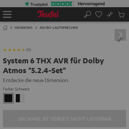
ZUM
NHALT
RINGEN
No
Abs
Startseite
Suche
Artike
im
HEIMKINO
MICRO-LAUTSPRECHER
Waren
(13)
System 6 THX AVR für Dolby
Atmos "5.2.4-Set"
Entdecke die neue Dimension.
Farbe:
Schwarz
Schwarz
Schwarz
/
Weiß
DIE WARE IST DERZEIT NICHT LIEFERBAR