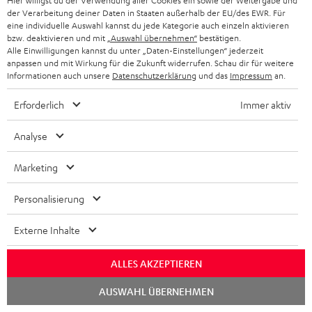
Hier willigst du der Verwendung aller Cookies ein sowie der Weitergabe und
der Verarbeitung deiner Daten in Staaten außerhalb der EU/des EWR. Für
eine individuelle Auswahl kannst du jede Kategorie auch einzeln aktivieren
D
bzw. deaktivieren und mit
„Auswahl übernehmen“
bestätigen.
Bedienungsanleitung: Denon AVC-X3700H
Alle Einwilligungen kannst du unter „Daten-Einstellungen“ jederzeit
o
anpassen und mit Wirkung für die Zukunft widerrufen. Schau dir für weitere
Konformitätserklärung: 2,5 m Subwoofer-Kabel
Informationen auch unsere
Datenschutzerklärung
und das
Impressum
an.
k
C3525W
u
Erforderlich
Immer aktiv
Konformitätserklärung: 30 m Lautsprecherkabel
m
C4530S
Analyse
e
Bedienungsanleitung: Paar Satelliten-Lautsprecher
n
Reflekt
Marketing
t
Konformitätserklärung: Paar Satelliten-Lautsprecher
Personalisierung
e
Reflekt
z
Externe Inhalte
Bedienungsanleitung: Aktiv-Subwoofer S 6000 SW
u
Konformitätserklärung: Aktiv-Subwoofer S 6000 SW
ALLES AKZEPTIEREN
m
Konformitätserklärung: Satelliten-Lautsprecher S 600
H
Chat
AUSWAHL ÜBERNEHMEN
starten
FCR
e