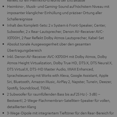
Reflekt für ein Heimkino-Erlebnis der Extraklasse
Heimkino-, Musik- und Gaming-Sound auf höchstem Niveau mit
imposanter klanglicher Einhüllung und präziser Ortung aller
Schallereignisse
Inhalt des Komplett-Sets: 2 x System 6 Front-Speaker, Center,
Subwoofer, 2 x Rear-Lautsprecher, Denon AV-Receiver AVC-
X3700H, 2 Paar Reflekt Dolby Atmos Lautsprecher, Kabel-Set
Absolut tonale Ausgewogenheit über den gesamten
Übertragungsbereich
Inkl. Denon AV-Receiver AVC-X3700H mit Dolby Atmos, Dolby
Atmos Height Virtualization, Dolby True HD, DTS:X, DTS Neural:X,
DTS Virtual:X, DTS-HD Master Audio, IMAX Enhanced,
Sprachsteuerung mit Works with Alexa, Google Assistant, Apple
Siri, Bluetooth, Amazon Music, AirPlay 2, Napster, TuneIn, Deezer,
Spotify, Soundcloud, TIDAL
2 Subwoofer für raumfüllenden Bass bis auf 25 Hz (- 3 dB) –
Bestwert!, 2-Wege-Flachmembran-Satelliten-Speaker für vollen,
detaillierten Klang
3-Wege-Dipole mit integriertem Tieftöner für den Rear-Bereich für