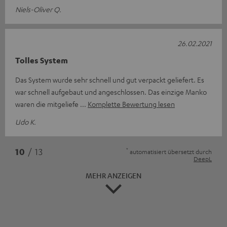
Niels-Oliver Q.
26.02.2021
Tolles System
Das System wurde sehr schnell und gut verpackt geliefert. Es
war schnell aufgebaut und angeschlossen. Das einzige Manko
waren die mitgeliefe
Komplette Bewertung lesen
Udo K.
*
10
/ 13
automatisiert übersetzt durch
DeepL
MEHR ANZEIGEN