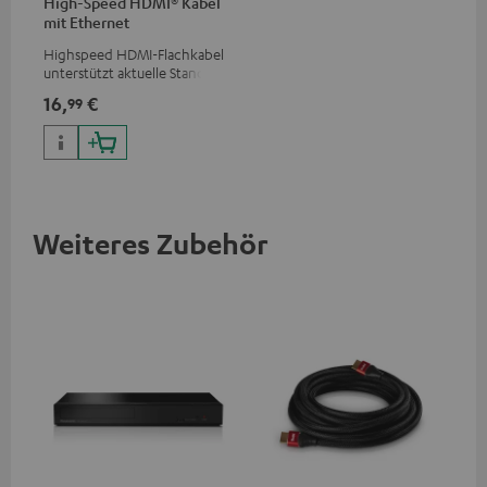
High-Speed HDMI® Kabel
mit Ethernet
Highspeed HDMI-Flachkabel
unterstützt aktuelle Standards
wie z.B. 4K 50/60p und 4K 3D
16,
€
99
Weiteres Zubehör