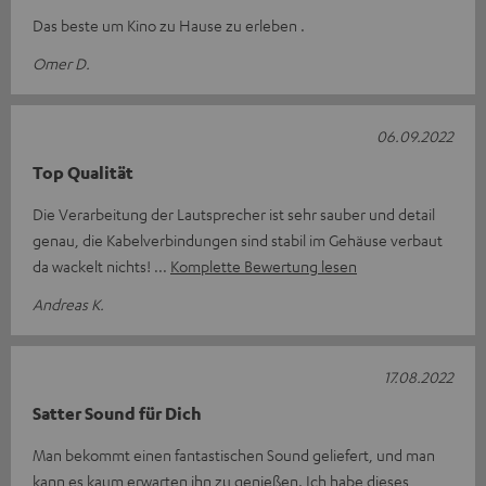
Das beste um Kino zu Hause zu erleben .
Omer D.
06.09.2022
Top Qualität
Die Verarbeitung der Lautsprecher ist sehr sauber und detail
genau, die Kabelverbindungen sind stabil im Gehäuse verbaut
da wackelt nichts!
Komplette Bewertung lesen
Andreas K.
17.08.2022
Satter Sound für Dich
Man bekommt einen fantastischen Sound geliefert, und man
kann es kaum erwarten ihn zu genießen. Ich habe dieses