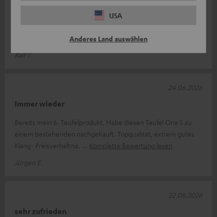
Haben nach der enttäuschenden Abschaltung der App- und
USA
Multiroomfähigkeit der Soundtouchs von Bose einen Ersatz
gesucht - wir sind mit unse
Komplette Bewertung lesen
Anderes Land auswählen
Ralf T.
24.06.2026
Immer wieder
Bereits mein 6. Teufelprodukt. Habe diesen Teufel One S zu
einem bestehenden nachgekauft. Topqualität, extrem gutes
Klang- Preisverhältnis.
Komplette Bewertung lesen
Jürgen E.
22.06.2026
sehr zufrieden