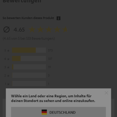
Bewertungen
So bewerten Kunden dieses Produkt
4.65
(4.65 von 5 bei 533 Bewertungen)
5
373
4
137
3
19
2
3
1
1
Wähle ein Land oder eine Region, um Inhalte für
deinen Standort zu sehen und online einzukaufen.
26.07.2026
DEUTSCHLAND
Wir sind sehr zufrieden …