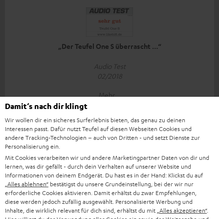
„Der Teufel One S überrascht …“
Audio Test
02/2018
Mehr...
Damit‘s nach dir klingt
Wir wollen dir ein sicheres Surferlebnis bieten, das genau zu deinen
Interessen passt. Dafür nutzt Teufel auf diesen Webseiten Cookies und
andere Tracking-Technologien – auch von Dritten - und setzt Dienste zur
Personalisierung ein.
Mit Cookies verarbeiten wir und andere Marketingpartner Daten von dir und
„Mit der dritten Generation des One S hat Teufel mal
lernen, was dir gefällt - durch dein Verhalten auf unserer Website und
wieder einen rausgehauen.“
Informationen von deinem Endgerät. Du hast es in der Hand: Klickst du auf
„Alles ablehnen“
bestätigst du unsere Grundeinstellung, bei der wir nur
erforderliche Cookies aktivieren. Damit erhältst du zwar Empfehlungen,
www.aptgetupdate.de
diese werden jedoch zufällig ausgewählt. Personalisierte Werbung und
26.02.2018
Inhalte, die wirklich relevant für dich sind, erhältst du mit
„Alles akzeptieren“
.