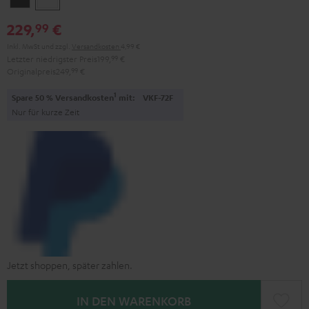
229,
€
99
Inkl. MwSt
und zzgl.
Versandkosten
4,99 €
Letzter niedrigster Preis
199,
99
€
Originalpreis
249,
99
€
1
Spare 50 % Versandkosten
mit:
VKF-72F
Nur für kurze Zeit
Jetzt shoppen, später zahlen.
IN DEN WARENKORB