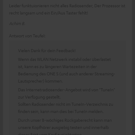
Leider funktuionieren nicht alles Radiosender, Der Prozessor ist
recht langsam und ein Ein/Aus Taster fehlt!
Achim B.
Antwort von Teufel:
Vielen Dank für dein Feedback!
Wenn das WLAN Netzwerk instabil oder überlastet
ist, kann es zu längeren Wartezeiten in der
Bedienung des ONE S (und auch anderer Streaming-
Lautsprecher) kommen.
Das Internetradiosender-Angebot wird von "TuneIn"
zur Verfügung gestellt.
Sollten Radiosender nicht im TuneIn-Verzeichnis zu
finden sein, kann man dies bei TuneIn melden.
Durch unser 8-wöchiges Rückgaberecht kann man
unsere Kopfhörer ausgiebig testen und innerhalb
dieser Frist vom Kauf zurücktreten.