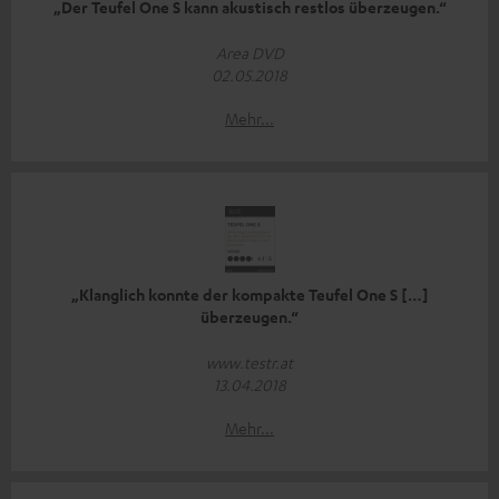
„Der Teufel One S kann akustisch restlos überzeugen.“
Area DVD
02.05.2018
Mehr...
„Klanglich konnte der kompakte Teufel One S […]
überzeugen.“
www.testr.at
13.04.2018
Mehr...