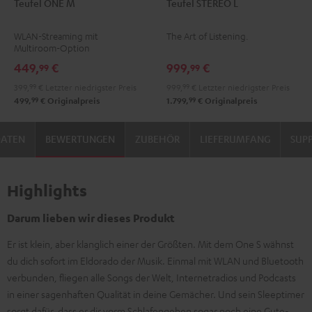
Teufel ONE M
Teufel STEREO L
ONE
ONE
STEREO
STEREO
M
M
L
L
WLAN-Streaming mit
The Art of Listening.
Schwarz
Weiß
Schwarz
Weiß
Multiroom-Option
449,
€
999,
€
99
99
399,
99
€
Letzter niedrigster Preis
999,
99
€
Letzter niedrigster Preis
99
99
499,
€
Originalpreis
1.799,
€
Originalpreis
DATEN
BEWERTUNGEN
ZUBEHÖR
LIEFERUMFANG
SUP
Highlights
Darum lieben wir dieses Produkt
Er ist klein, aber klanglich einer der Größten. Mit dem One S wähnst
du dich sofort im Eldorado der Musik. Einmal mit WLAN und Bluetooth
verbunden, fliegen alle Songs der Welt, Internetradios und Podcasts
in einer sagenhaften Qualität in deine Gemächer. Und sein Sleeptimer
sorgt dafür, dass er dir vorm Schlafengehen sogar noch eine Gute-