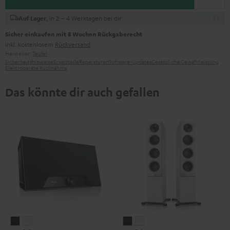
, in 2 – 4 Werktagen bei dir
Auf Lager
Sicher einkaufen mit 8 Wochen Rückgaberecht
inkl. kostenlosem
Rückversand
Hersteller:
Teufel
Sicherheitshinweise
Ersatzteile
Reparaturen
Software-Updates
Gesetzliche Gewährleistung
Elektrogeräte Rücknahme
Das könnte dir auch gefallen
Teufel
Teufel
Teufel
Teufel