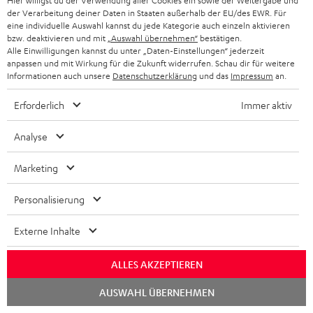
Hier willigst du der Verwendung aller Cookies ein sowie der Weitergabe und
Mehr...
der Verarbeitung deiner Daten in Staaten außerhalb der EU/des EWR. Für
eine individuelle Auswahl kannst du jede Kategorie auch einzeln aktivieren
bzw. deaktivieren und mit
„Auswahl übernehmen“
bestätigen.
Alle Einwilligungen kannst du unter „Daten-Einstellungen“ jederzeit
anpassen und mit Wirkung für die Zukunft widerrufen. Schau dir für weitere
Informationen auch unsere
Datenschutzerklärung
und das
Impressum
an.
Erforderlich
Immer aktiv
„Teufel setzt mit seinen WLAN-Boxen ganz eigene
Akzente.“
Analyse
Audio Video Foto Bild
Marketing
04/2018
Personalisierung
Mehr...
Externe Inhalte
ALLES AKZEPTIEREN
Chat
AUSWAHL ÜBERNEHMEN
starten
„… klingt so ausgewogen und natürlich wie kaum ein