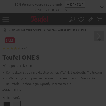
ZUM
NHALT
RINGEN
No
Abs
Startseite
Suche
Artike
im
WLAN LAUTSPRECHER
WLAN-LAUTSPRECHER KLEIN
Waren
SALE
(533)
Teufel ONE S
Füllt jeden Raum
Kompakter Streaming-Lautsprecher, WLAN, Bluetooth, Multiroom
2-Wege-System, passive Bassmembranen, Class-D-Verstärker
Raumfeld-Technologie, Spotify, Internetradio
Zeige mir mehr
Farbe:
Weiß
Schwarz
Weiß