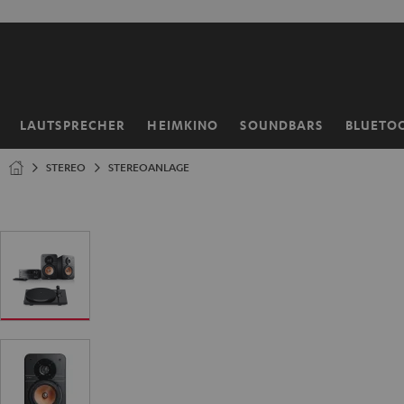
ZUM
NHALT
RINGEN
LAUTSPRECHER
HEIMKINO
SOUNDBARS
BLUETO
Startseite
STEREO
STEREOANLAGE