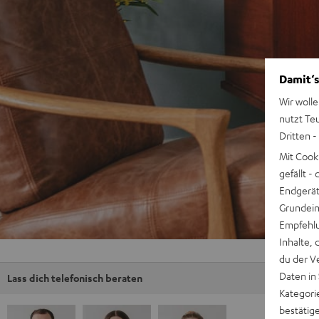
Damit‘s
Wir wolle
nutzt Te
Dritten -
Mit Cook
gefällt 
Endgerät.
Grundeins
Empfehlu
Inhalte, 
du der V
Daten in
Lass dich telefonisch beraten
Kategori
bestätig