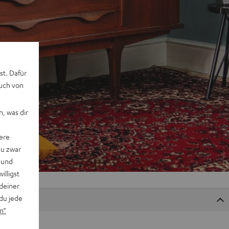
st. Dafür
auch von
, was dir
ere
du zwar
 und
willigst
deiner
du jede
n“