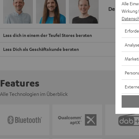
Alle Ein
Deine Kauf
Wirkung 
Datensch
Erforde
Lass dich in einem der Teufel Stores beraten
Analys
Lass Dich als Geschäftskunde beraten
Market
Persona
Features
Externe
Alle Technologien im Überblick