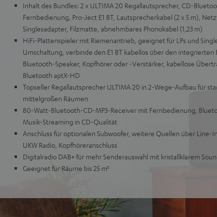
Inhalt des Bundles: 2 x ULTIMA 20 Regallautsprecher, CD-Blueto
Fernbedienung, Pro-Ject E1 BT, Lautsprecherkabel (2 x 5 m), Netzt
Singlesadapter, Filzmatte, abnehmbares Phonokabel (1,23 m)
HiFi-Plattenspieler mit Riemenantrieb, geeignet für LPs und Singl
Umschaltung, verbinde den E1 BT kabellos über den integrierten
Bluetooth-Speaker, Kopfhörer oder -Verstärker, kabellose Übert
Bluetooth aptX-HD
Topseller Regallautsprecher ULTIMA 20 in 2-Wege-Aufbau für star
mittelgroßen Räumen
80-Watt-Bluetooth-CD-MP3-Receiver mit Fernbedienung, Bluetoot
Musik-Streaming in CD-Qualität
Anschluss für optionalen Subwoofer, weitere Quellen über Line-I
UKW Radio, Kopfhöreranschluss
Digitalradio DAB+ für mehr Senderauswahl mit kristallklarem So
Geeignet für Räume bis 25 m²