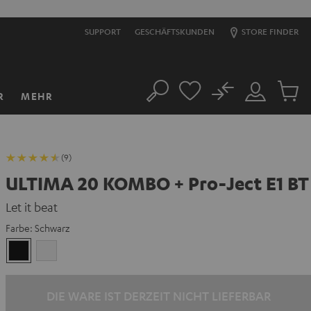
SUPPORT
GESCHÄFTSKUNDEN
STORE FINDER
No
R
MEHR
Suche
Mein
Artikel
Konto
im
Warenk
(9)
ULTIMA 20 KOMBO + Pro-Ject E1 BT
Let it beat
Farbe:
Schwarz
Schwarz
Weiß
DIE WARE IST DERZEIT NICHT LIEFERBAR