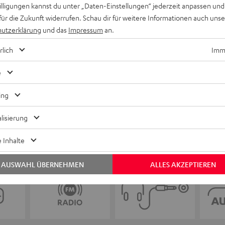
Keinen Store in der Nähe? Kein Problem,
willigungen kannst du unter „Daten-Einstellungen“ jederzeit anpassen und
beratung
beraten dich auch persönlich am Telefo
für die Zukunft widerrufen. Schau dir für weitere Informationen auch uns
Hier Termin buchen
utzerklärung
und das
Impressum
an.
rlich
Imme
e
ing
lisierung
 Inhalte
AUSWAHL ÜBERNEHMEN
ALLES AKZEPTIEREN