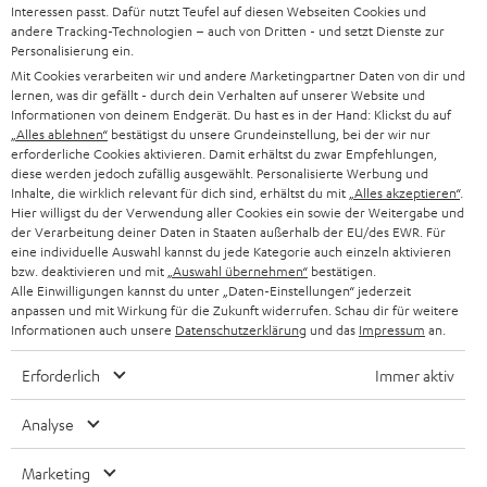
d
Teufel Onlineshops
Interessen passt. Dafür nutzt Teufel auf diesen Webseiten Cookies und
SOUNDBAR
andere Tracking-Technologien – auch von Dritten - und setzt Dienste zur
u
KARRIERE
Personalisierung ein.
DEUTSCHLAND
n
Mit Cookies verarbeiten wir und andere Marketingpartner Daten von dir und
HIFI-LAUTSPRECHER
PRESSE & MARKETING
lernen, was dir gefällt - durch dein Verhalten auf unserer Website und
g
ÖSTERREICH
Informationen von deinem Endgerät. Du hast es in der Hand: Klickst du auf
SMART HOME
„Alles ablehnen“
bestätigst du unsere Grundeinstellung, bei der wir nur
GESCHÄFTSKUNDEN
erforderliche Cookies aktivieren. Damit erhältst du zwar Empfehlungen,
SCHWEIZ
diese werden jedoch zufällig ausgewählt. Personalisierte Werbung und
BLUETOOTH-LAUTSPRECHER
PARTNERPROGRAMM
Inhalte, die wirklich relevant für dich sind, erhältst du mit
„Alles akzeptieren“
.
Hier willigst du der Verwendung aller Cookies ein sowie der Weitergabe und
KOPFHÖRER
der Verarbeitung deiner Daten in Staaten außerhalb der EU/des EWR. Für
NIEDERLANDE
BLOG
eine individuelle Auswahl kannst du jede Kategorie auch einzeln aktivieren
BLUETOOTH-KOPFHÖRER
bzw. deaktivieren und mit
„Auswahl übernehmen“
bestätigen.
NEWSLETTER
Alle Einwilligungen kannst du unter „Daten-Einstellungen“ jederzeit
BELGIEN
anpassen und mit Wirkung für die Zukunft widerrufen. Schau dir für weitere
STEREOANLAGEN
STORES
Informationen auch unsere
Datenschutzerklärung
und das
Impressum
an.
FRANKREICH
LAUTSPRECHER
Erforderlich
Immer aktiv
DEINE VORTEILE BEI TEUFEL
POLEN
ULTIMA-SERIE
Analyse
TEUFEL STORY
IN-EAR-KOPFHÖRER
SPANIEN
Marketing
UNSER MANAGEMENT