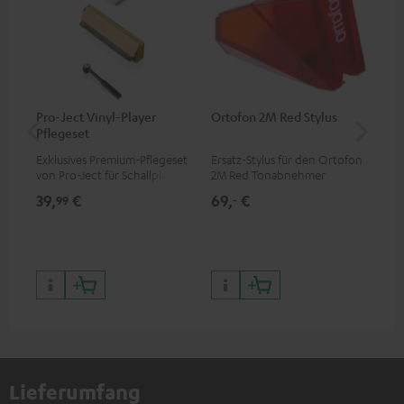
Pro-Ject Vinyl-Player
Ortofon 2M Red Stylus
Or
Pflegeset
To
Exklusives Premium-Pflegeset
Ersatz-Stylus für den Ortofon
Mo
von Pro-Ject für Schallplatten
2M Red Tonabnehmer
To
und - spieler, nur im Teufel
Ort
39,
€
69,
€
99
99
‐
Webshop erhältlich
leb
wa
Lieferumfang