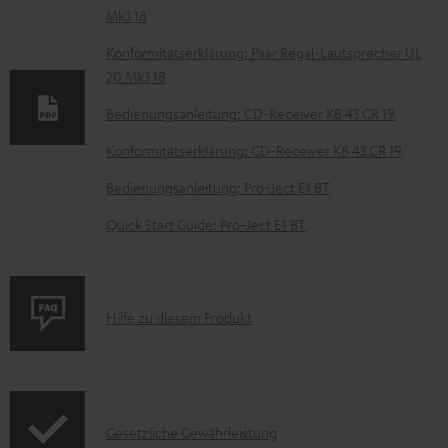
Mk3 18
o
k
Konformitätserklärung: Paar Regal-Lautsprecher UL
20 Mk3 18
u
m
Bedienungsanleitung: CD-Receiver KB 43 CR 19
e
Konformitätserklärung: CD-Receiver KB 43 CR 19
n
Bedienungsanleitung: Pro-Ject E1 BT
t
Quick Start Guide: Pro-Ject E1 BT
e
z
u
P
Hilfe zu diesem Produkt
m
r
H
o
e
d
r
I
Gesetzliche Gewährleistung
u
u