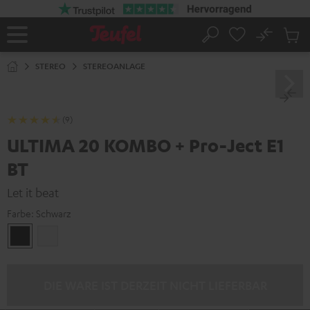
ZUM
NHALT
RINGEN
No
Abs
Startseite
Suche
Artike
im
STEREO
STEREOANLAGE
Waren
(9)
ULTIMA 20 KOMBO + Pro-Ject E1
BT
Let it beat
Farbe:
Schwarz
Schwarz
Weiß
DIE WARE IST DERZEIT NICHT LIEFERBAR