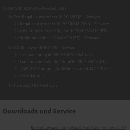
ULTIMA 20 KOMBO + Pro-Ject E1 BT
1 × Paar Regal-Lautsprecher UL 20 Mk3 18 – Schwarz
2 × Regal-Lautsprecher UL 20 Mk3 18 (Stk.) – Schwarz
2 × rote Gummifüße (4 Stk.) für UL 20/40 Mk3 18 (ET)
2 × Stoffrahmen für UL 20 Mk3 18 (ET) – Schwarz
1 × CD-Receiver KB 43 CR 19 – Schwarz
1 × Fernbedienung für KB 43 CR 19 – Schwarz
2 × Lautsprecherkabel 3m, 1mm² für KB 43 CR 19 (ET)
1 × DAB-/FM-Antenne für CD Receiver KB 43 CR 19 (ET)
2 × AAA-Batterie
1 × Pro-Ject E1 BT – Schwarz
Downloads und Service
D
Bedienungsanleitung: Paar Regal-Lautsprecher UL 20