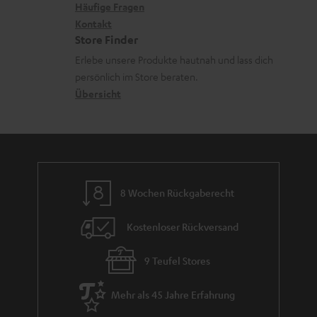
x
k
e
Häufige Fragen
G
i
Kontakt
t
R
a
Store Finder
k
d
ü
r
Erlebe unsere Produkte hautnah und lass dich
o
a
c
a
persönlich im Store beraten.
n
t
k
Übersicht
n
e
n
t
n
a
i
h
e
m
8 Wochen Rückgaberecht
e
Kostenloser Rückversand
9 Teufel Stores
Mehr als 45 Jahre Erfahrung