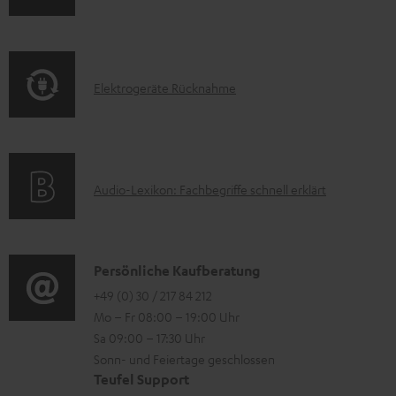
n
k
n
f
t
t
o
F
e
E
Elektrogeräte Rücknahme
r
A
r
l
m
Q
l
e
a
s
a
k
t
d
A
Audio-Lexikon: Fachbegriffe schnell erklärt
t
i
e
u
r
o
n
d
o
n
i
K
Persönliche Kaufberatung
g
e
o
o
+49 (0) 30 / 217 84 212
e
n
Mo – Fr 08:00 – 19:00 Uhr
-
n
r
z
Sa 09:00 – 17:30 Uhr
L
t
ä
u
Sonn- und Feiertage geschlossen
e
a
t
Teufel Support
r