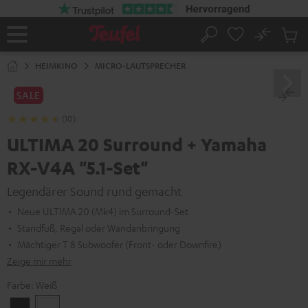
ZUM
NHALT
RINGEN
No
Abs
Startseite
Suche
Artike
im
HEIMKINO
MICRO-LAUTSPRECHER
Waren
SALE
(10)
ULTIMA 20 Surround + Yamaha
RX-V4A "5.1-Set"
Legendärer Sound rund gemacht
Neue ULTIMA 20 (Mk4) im Surround-Set
Standfuß, Regal oder Wandanbringung
Mächtiger T 8 Subwoofer (Front- oder Downfire)
Zeige mir mehr
Farbe:
Weiß
Schwarz
Weiß