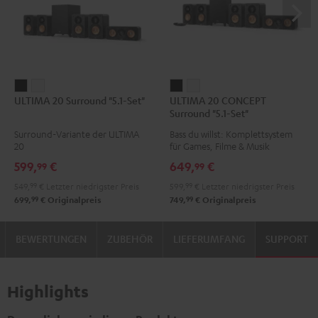
ULTIMA
ULTIMA
ULTIMA
ULTIMA
ULTIMA 20 Surround "5.1-Set"
ULTIMA 20 CONCEPT
20
20
20
20
Surround "5.1-Set"
Surround
Surround
CONCEPT
CONCEPT
Surround-Variante der ULTIMA
Bass du willst: Komplettsystem
"5.1-
"5.1-
Surround
Surround
20
für Games, Filme & Musik
Set"
Set"
"5.1-
"5.1-
599,
€
649,
€
99
99
Schwarz
Weiß
Set"
Set"
549,
99
€
Letzter niedrigster Preis
599,
99
€
Letzter niedrigster Preis
Schwarz
Weiß
99
99
699,
€
Originalpreis
749,
€
Originalpreis
BEWERTUNGEN
ZUBEHÖR
LIEFERUMFANG
SUPPORT
Highlights