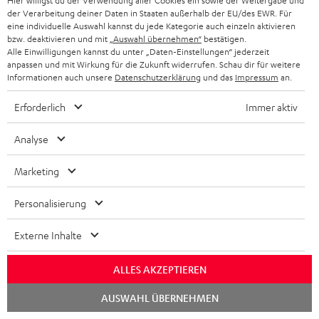
Hier willigst du der Verwendung aller Cookies ein sowie der Weitergabe und
der Verarbeitung deiner Daten in Staaten außerhalb der EU/des EWR. Für
eine individuelle Auswahl kannst du jede Kategorie auch einzeln aktivieren
bzw. deaktivieren und mit
„Auswahl übernehmen“
bestätigen.
Alle Einwilligungen kannst du unter „Daten-Einstellungen“ jederzeit
anpassen und mit Wirkung für die Zukunft widerrufen. Schau dir für weitere
Informationen auch unsere
Datenschutzerklärung
und das
Impressum
an.
Erforderlich
Immer aktiv
YAMAHA CD-S303
Panasonic Blu-ray Player
5,
DP-UB154
C3
Analyse
Hochwertiger CD-Player mit
Ultra HD 4K Blu-ray Player mit
Ho
Marketing
beeindruckendem Sound und
Dolby Atmos und Multi HDR-
Ver
wertiger Verarbeitung
Unterstützung inklusive
Ci
319,
€
179,
€
24
‐
‐
Deal
HDR10+ für eine überragende
Personalisierung
Bildqualität mit lebensechten
379,
‐
€
Letzter niedrigster Preis
Kontrasten und Farben
‐
379,
€
UVP
Externe Inhalte
ALLES AKZEPTIEREN
Chat
AUSWAHL ÜBERNEHMEN
starten