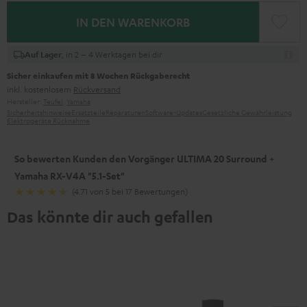
IN DEN WARENKORB
, in 2 – 4 Werktagen bei dir
Auf Lager
Sicher einkaufen mit 8 Wochen Rückgaberecht
inkl. kostenlosem
Rückversand
Hersteller:
Teufel
,
Yamaha
Sicherheitshinweise
Ersatzteile
Reparaturen
Software-Updates
Gesetzliche Gewährleistung
Elektrogeräte Rücknahme
So bewerten Kunden den Vorgänger ULTIMA 20 Surround +
Yamaha RX-V4A "5.1-Set"
(4.71 von 5 bei 17 Bewertungen)
Das könnte dir auch gefallen