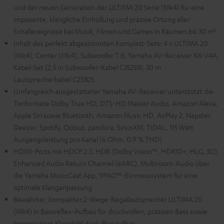
und der neuen Generation der ULTIMA 20 Serie (Mk4) für eine
imposante, klangliche Einhüllung und präzise Ortung aller
Schallereignisse bei Musik, Filmen und Games in Räumen bis 30 m²
Inhalt des perfekt abgestimmten Komplett-Sets: 4 x ULTIMA 20
(Mk4), Center (Mk4), Subwoofer T 8, Yamaha AV-Receiver RX-V4A,
Kabel-Set (2,5 m Subwoofer-Kabel C3525W, 30 m
Lautsprecherkabel C2530S
Umfangreich ausgestatteter Yamaha AV-Receiver unterstützt die
Tonformate Dolby True HD, DTS-HD Master Audio, Amazon Alexa,
Apple Siri sowie Bluetooth, Amazon Music HD, AirPlay 2, Napster,
Deezer, Spotify, Qobuz, pandora, SiriusXM, TIDAL, 115 Watt
Ausgangsleistung pro Kanal (6 Ohm, 0.9 % THD)
HDMI-Ports mit HDCP 2.3, HDR (Dolby Vision™, HDR10+, HLG, 3D),
Enhanced Audio Return Channel (eARC), Multiroom-Audio über
die Yamaha MusicCast App, YPAO™-Einmesssystem für eine
optimale Klanganpassung
Bewährter, kompakter 2-Wege-Regallautsprecher ULTIMA 20
(Mk4) in Bassreflex-Aufbau für druckvollen, präzisen Bass sowie
homogenem Klangbild dank Phase-Plug