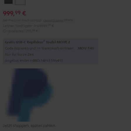
999,
€
99
Set-Preis inkl. MwSt
und zzgl.
Versandkosten
39,99 €
Letzter niedrigster Preis
949,
99
€
Originalpreis
1.299,
99
€
1
Gratis USB-C Kopfhörer
Teufel MOVE 2
Code kopieren und im Warenkorb einlösen.
MOV-T4S
Nur für kurze Zeit
Angebot endet in
0
0
D
:
1
4
H
:
5
1
M
:
3
9
S
Jetzt shoppen, später zahlen.