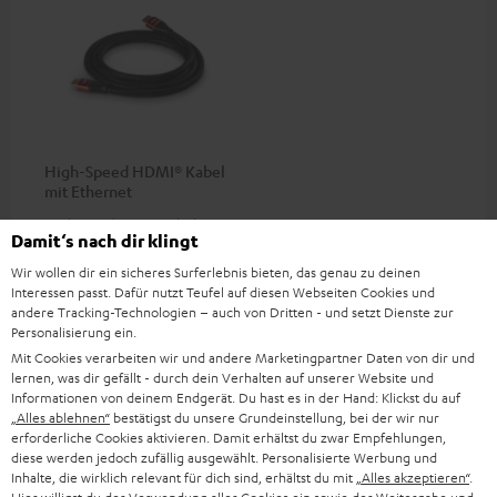
High-Speed HDMI® Kabel
mit Ethernet
Highspeed HDMI-Kabel
Damit‘s nach dir klingt
unterstützt aktuelle Standards
wie z.B. 4K 50/60p und 4K 3D
16,
€
Wir wollen dir ein sicheres Surferlebnis bieten, das genau zu deinen
99
Interessen passt. Dafür nutzt Teufel auf diesen Webseiten Cookies und
andere Tracking-Technologien – auch von Dritten - und setzt Dienste zur
Personalisierung ein.
Mit Cookies verarbeiten wir und andere Marketingpartner Daten von dir und
lernen, was dir gefällt - durch dein Verhalten auf unserer Website und
Informationen von deinem Endgerät. Du hast es in der Hand: Klickst du auf
Weiteres Zubehör
„Alles ablehnen“
bestätigst du unsere Grundeinstellung, bei der wir nur
erforderliche Cookies aktivieren. Damit erhältst du zwar Empfehlungen,
diese werden jedoch zufällig ausgewählt. Personalisierte Werbung und
Inhalte, die wirklich relevant für dich sind, erhältst du mit
„Alles akzeptieren“
.