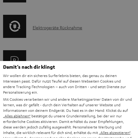
n
m
Q
f
a
s
o
t
E
Elektrogeräte Rücknahme
r
i
l
m
o
e
a
n
k
t
e
A
Audio-Lexikon: Fachbegriffe schnell erklärt
t
i
n
Damit‘s nach dir klingt
u
r
o
z
Wir wollen dir ein sicheres Surferlebnis bieten, das genau zu deinen
d
Interessen passt. Dafür nutzt Teufel auf diesen Webseiten Cookies und
o
n
u
andere Tracking-Technologien – auch von Dritten - und setzt Dienste zur
i
K
Persönliche Kaufberatung
g
Personalisierung ein.
e
m
o
Mit Cookies verarbeiten wir und andere Marketingpartner Daten von dir und
o
+49 (0) 30 / 217 84 212
e
n
V
lernen, was dir gefällt - durch dein Verhalten auf unserer Website und
Mo – Fr 08:00 – 19:00 Uhr
-
n
r
Informationen von deinem Endgerät. Du hast es in der Hand: Klickst du auf
z
e
Sa 09:00 – 17:30 Uhr
„Alles ablehnen“
bestätigst du unsere Grundeinstellung, bei der wir nur
L
t
ä
u
erforderliche Cookies aktivieren. Damit erhältst du zwar Empfehlungen,
r
Sonn- und Feiertage geschlossen
e
diese werden jedoch zufällig ausgewählt. Personalisierte Werbung und
a
t
Teufel Support
r
s
Inhalte, die wirklich relevant für dich sind, erhältst du mit
„Alles akzeptieren“
.
x
Häufige Fragen