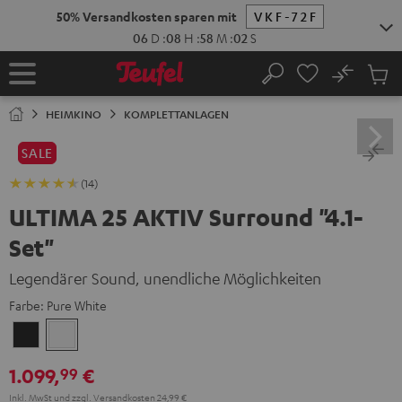
ZUM
NHALT
RINGEN
No
Abs
Startseite
Suche
Artike
im
HEIMKINO
KOMPLETTANLAGEN
Waren
SALE
(14)
ULTIMA 25 AKTIV Surround "4.1-
Set"
Legendärer Sound, unendliche Möglichkeiten
Farbe:
Pure White
Night
Pure
Black
White
1.099,
€
99
Inkl. MwSt
und zzgl.
Versandkosten
24,99 €