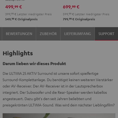
Black
White
DUAL
DUAL
499,
€
699,
€
99
99
DT
DT
399,
99
€
Letzter niedrigster Preis
599,
99
€
Letzter niedrigster Preis
250
250
99
99
549,
€
Originalpreis
799,
€
Originalpreis
USB
USB
Night
Pure
BEWERTUNGEN
ZUBEHÖR
LIEFERUMFANG
SUPPORT
Black
White
Highlights
Darum lieben wir dieses Produkt
Die ULTIMA 25 AKTIV Surround ist unsere sofort spielfertige
Surround-Komplettanlage. Du benötigst keinen weiteren Verstärker
oder AV-Receiver. Der AV-Receiver ist in der Lautsprecherbox
integriert. Der Subwoofer und die Rear-Speaker werden kabellos
angesteuert. Dazu gibt's den seit Jahren beliebten und
preisgekrönten ULTIMA-Sound. Was wird dein nächster Lieblingsfilm?