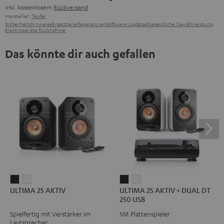
inkl. kostenlosem
Rückversand
Hersteller:
Teufel
Sicherheitshinweise
Ersatzteile
Reparaturen
Software-Updates
Gesetzliche Gewährleistung
Elektrogeräte Rücknahme
Das könnte dir auch gefallen
ULTIMA
ULTIMA
ULTIMA
ULTIMA
ULTIMA 25 AKTIV
ULTIMA 25 AKTIV + DUAL DT
25
25
25
25
250 USB
AKTIV
AKTIV
AKTIV
AKTIV
Spielfertig mit Verstärker im
Mit Plattenspieler
Night
Pure
+
+
Lautsprecher