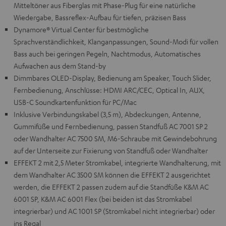
Mitteltöner aus Fiberglas mit Phase-Plug für eine natürliche
Wiedergabe, Bassreflex-Aufbau für tiefen, präzisen Bass
Dynamore® Virtual Center für bestmögliche
Sprachverständlichkeit, Klanganpassungen, Sound-Modi für vollen
Bass auch bei geringen Pegeln, Nachtmodus, Automatisches
Aufwachen aus dem Stand-by
Dimmbares OLED-Display, Bedienung am Speaker, Touch Slider,
Fernbedienung, Anschlüsse: HDMI ARC/CEC, Optical In, AUX,
USB-C Soundkartenfunktion für PC/Mac
Inklusive Verbindungskabel (3,5 m), Abdeckungen, Antenne,
Gummifüße und Fernbedienung, passen Standfuß AC 7001 SP 2
oder Wandhalter AC 7500 SM, M6-Schraube mit Gewindebohrung
auf der Unterseite zur Fixierung von Standfuß oder Wandhalter
EFFEKT 2 mit 2,5 Meter Stromkabel, integrierte Wandhalterung, mit
dem Wandhalter AC 3500 SM können die EFFEKT 2 ausgerichtet
werden, die EFFEKT 2 passen zudem auf die Standfüße K&M AC
6001 SP, K&M AC 6001 Flex (bei beiden ist das Stromkabel
integrierbar) und AC 1001 SP (Stromkabel nicht integrierbar) oder
ins Regal