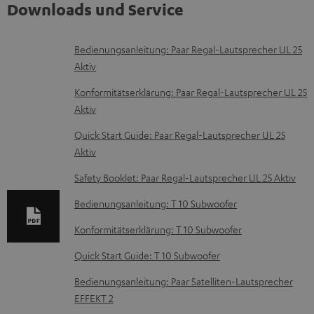
Downloads und Service
D
Bedienungsanleitung: Paar Regal-Lautsprecher UL 25
Aktiv
o
k
Konformitätserklärung: Paar Regal-Lautsprecher UL 25
Aktiv
u
m
Quick Start Guide: Paar Regal-Lautsprecher UL 25
Aktiv
e
n
Safety Booklet: Paar Regal-Lautsprecher UL 25 Aktiv
t
Bedienungsanleitung: T 10 Subwoofer
e
Konformitätserklärung: T 10 Subwoofer
z
Quick Start Guide: T 10 Subwoofer
u
m
Bedienungsanleitung: Paar Satelliten-Lautsprecher
EFFEKT 2
H