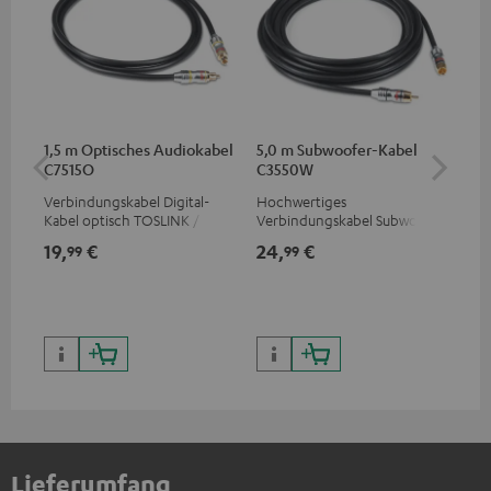
1,5 m Optisches Audiokabel
5,0 m Subwoofer-Kabel
K&
C7515O
C3550W
(St
Verbindungskabel Digital-
Hochwertiges
K&M
Kabel optisch TOSLINK / 3,5-
Verbindungskabel Subwoofer
für
mm-Mini-TOSLINK
Cinch Mono
von
19,
€
24,
€
99
99
99
Lieferumfang