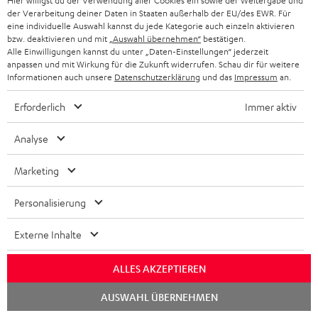
k
e
Hier willigst du der Verwendung aller Cookies ein sowie der Weitergabe und
G
a
der Verarbeitung deiner Daten in Staaten außerhalb der EU/des EWR. Für
i
Kontakt
t
R
a
eine individuelle Auswahl kannst du jede Kategorie auch einzeln aktivieren
n
Store Finder
k
bzw. deaktivieren und mit
„Auswahl übernehmen“
bestätigen.
d
ü
r
d
Alle Einwilligungen kannst du unter „Daten-Einstellungen“ jederzeit
Erlebe unsere Produkte hautnah und lass dich
o
a
c
anpassen und mit Wirkung für die Zukunft widerrufen. Schau dir für weitere
a
persönlich im Store beraten.
Informationen auch unsere
Datenschutzerklärung
und das
Impressum
an.
n
t
k
Übersicht
n
e
n
Erforderlich
Immer aktiv
t
n
a
i
Analyse
h
e
1
Gültig bis längstens zum 15.08.2026 23:59 Uhr.
Eine Barauszahlung ist nicht
m
Marketing
möglich. Der Gutschein gilt nur für Privatkunden. Kann nicht in
Kombination mit anderen Aktionsgutscheinen eingelöst werden. Der
e
Weiterverkauf von Aktionsgutscheinen ist untersagt. Der Gutschein verliert
Personalisierung
im Falle eines Verkaufs seine Gültigkeit. Die genauen Bedingungen
entnehmen Sie bitte den
AGB
.
Externe Inhalte
ALLES AKZEPTIEREN
Chat
AUSWAHL ÜBERNEHMEN
starten