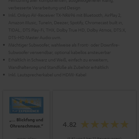
Feintuning aller Komponenten, ausgewogenerer Klang,
verbesserte Verarbeitung und Design
Inkl. Onkyo AV-Receiver TX-NR696 mit Bluetooth, AirPlay 2,
Amazon Music, TuneIn, Deezer, Spotify, Chromecast built in,
TIDAL, DTS Play-Fi, THX, Dolby True HD, Dolby Atmos, DTS:X,
DTS-HD Master Audio uvm.
Mächtiger Subwoofer, wahlweise als Front- oder Downfire-
Subwoofer verwendbar, optional kabellos ansteuerbar
Erhältlich in Schwarz und Weiß, einfach zu erweitern,
Wandhalterung und Standfüße als Zubehör erhältlich
Inkl. Lautsprecherkabel und HDMI-Kabel
„… Blickfang und
4.82
Ohrenschmaus.“
www.play-
(4.82 von 5 bei 22 Bewertungen)