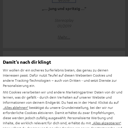
„… jung und spritzig …“
Stereoplay
01/2019
Mehr...
Damit‘s nach dir klingt
Wir wollen dir ein sicheres Surferlebnis bieten, das genau zu deinen
Interessen passt. Dafür nutzt Teufel auf diesen Webseiten Cookies und
andere Tracking-Technologien – auch von Dritten - und setzt Dienste zur
„[…] Diese Box macht optisch und klanglich viel Freude.“
Personalisierung ein.
Mit Cookies verarbeiten wir und andere Marketingpartner Daten von dir und
Connect
lernen, was dir gefällt - durch dein Verhalten auf unserer Website und
08.01.2019
Informationen von deinem Endgerät. Du hast es in der Hand: Klickst du auf
„Alles ablehnen“
bestätigst du unsere Grundeinstellung, bei der wir nur
Mehr...
erforderliche Cookies aktivieren. Damit erhältst du zwar Empfehlungen,
diese werden jedoch zufällig ausgewählt. Personalisierte Werbung und
Inhalte, die wirklich relevant für dich sind, erhältst du mit
„Alles akzeptieren“
.