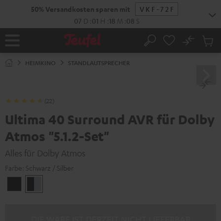
ZUM
NHALT
RINGEN
No
Abs
Startseite
Suche
Artike
im
HEIMKINO
STANDLAUTSPRECHER
Waren
(22)
Ultima 40 Surround AVR für Dolby
Atmos "5.1.2-Set"
Alles für Dolby Atmos
Farbe:
Schwarz / Silber
Schwarz
Schwarz
/
/
Schwarz
Silber
DIE WARE IST DERZEIT NICHT LIEFERBAR