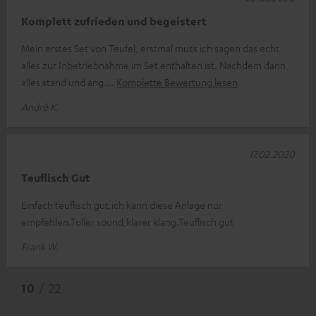
Komplett zufrieden und begeistert
Mein erstes Set von Teufel, erstmal muss ich sagen das echt
alles zur Inbetriebnahme im Set enthalten ist. Nachdem dann
alles stand und ang
Komplette Bewertung lesen
André K.
17.02.2020
Teuflisch Gut
Einfach teuflisch gut,ich kann diese Anlage nur
empfehlen.Toller sound,klarer klang.Teuflisch gut
Frank W.
10
/ 22