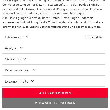
Hier willigst du der Verwendung aller Cookies ein sowie der Weitergabe und
der Verarbeitung deiner Daten in Staaten außerhalb der EU/des EWR. Für
eine individuelle Auswahl kannst du jede Kategorie auch einzeln aktivieren
bzw. deaktivieren und mit
„Auswahl übernehmen“
bestätigen.
Alle Einwilligungen kannst du unter „Daten-Einstellungen“ jederzeit
anpassen und mit Wirkung für die Zukunft widerrufen. Schau dir für weitere
„… deutlich erwachsener.“
Informationen auch unsere
Datenschutzerklärung
und das
Impressum
an.
www.modernhifi.de
Erforderlich
Immer aktiv
04.12.2018
Analyse
Mehr...
Marketing
Personalisierung
Externe Inhalte
„… himmlische Freuden.“
ALLES AKZEPTIEREN
Video
Chat
11/2018
AUSWAHL ÜBERNEHMEN
starten