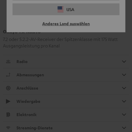
USA
Anderes Land auswählen
Onkyo TX-NR696
7.2 oder 5.2.2-AV-Receiver der Spitzenklasse mit 175 Watt
Ausgangsleistung pro Kanal
Radio
Abmessungen
Anschlüsse
Wiedergabe
Elektronik
Streaming-Dienste