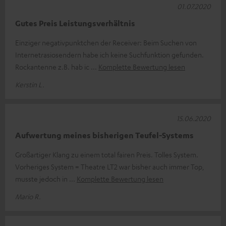
01.07.2020
Gutes Preis Leistungsverhältnis
Einziger negativpunktchen der Receiver: Beim Suchen von
Internetrasiosendern habe ich keine Suchfunktion gefunden.
Rockantenne z.B. hab ic
Komplette Bewertung lesen
Kerstin L.
15.06.2020
Aufwertung meines bisherigen Teufel-Systems
Großartiger Klang zu einem total fairen Preis. Tolles System.
Vorheriges System = Theatre LT2 war bisher auch immer Top,
musste jedoch in
Komplette Bewertung lesen
Mario R.