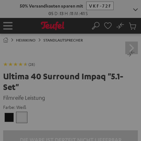
ZUM
NHALT
RINGEN
No
Abs
Startseite
Suche
Artike
im
HEIMKINO
STANDLAUTSPRECHER
Waren
(28)
Ultima 40 Surround Impaq "5.1-
Set"
Filmreife Leistung
Farbe:
Weiß
Schwarz
Weiß
DIE WARE IST DERZEIT NICHT LIEFERBAR