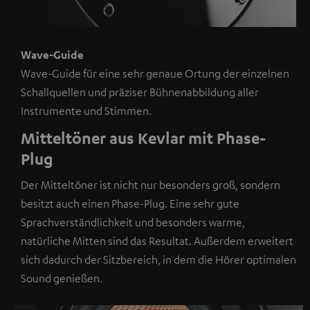
mit
nur
einem
Wave-Guide
Klick
Wave-Guide für eine sehr genaue Ortung der einzelnen
angezeigt
Schallquellen und präziser Bühnenabbildung aller
werden.
Instrumente und Stimmen.
Mit
Mitteltöner aus Kevlar mit Phase-
dem
Anklicken
Plug
des
Der Mitteltöner ist nicht nur besonders groß, sondern
Inhalts
besitzt auch einen Phase-Plug. Eine sehr gute
wird
Sprachverständlichkeit und besonders warme,
zugestimmt,
natürliche Mitten sind das Resultat. Außerdem erweitert
dass
sich dadurch der Sitzbereich, in dem die Hörer optimalen
externe
Sound genießen.
Inhalte
angezeigt