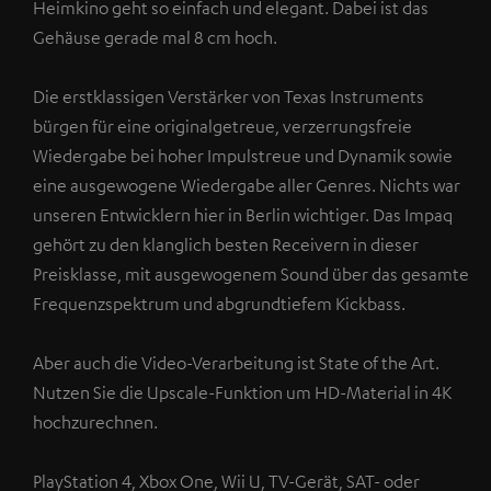
I
Heimkino geht so einfach und elegant. Dabei ist das
zu
Gehäuse gerade mal 8 cm hoch.
finden
.
Die erstklassigen Verstärker von Texas Instruments
bürgen für eine originalgetreue, verzerrungsfreie
Wiedergabe bei hoher Impulstreue und Dynamik sowie
eine ausgewogene Wiedergabe aller Genres. Nichts war
unseren Entwicklern hier in Berlin wichtiger. Das Impaq
gehört zu den klanglich besten Receivern in dieser
Preisklasse, mit ausgewogenem Sound über das gesamte
Frequenzspektrum und abgrundtiefem Kickbass.
Aber auch die Video-Verarbeitung ist State of the Art.
Nutzen Sie die Upscale-Funktion um HD-Material in 4K
hochzurechnen.
PlayStation 4, Xbox One, Wii U, TV-Gerät, SAT- oder