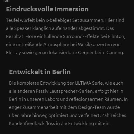
A
Eindrucksvolle Immersion
n
d
Teufel würfelt kein x-beliebiges Set zusammen. Hier sind
i
alle Speaker klanglich aufeinander abgestimmt. Das
e
Resultat: Höre einhüllende Surround-Effekte bei Filmton,
s
eine mitreißende Atmosphäre bei Musikkonzerten von
e
Blu-ray sowie genau lokalisierbare Gegner beim Gaming.
r
S
t
Entwickelt in Berlin
e
Die komplette Entwicklung der ULTIMA Serie, wie auch
l
alle anderen Passiv Lautsprecher-Serien, erfolgt hier in
l
Berlin in unseren Labors und reflexionsarmen Räumen. In
e
enger Zusammenarbeit mit dem Design-Team wurde
b
über Jahre hinweg optimiert und verfeinert. Zahlreiches
e
Kundenfeedback floss in die Entwicklung mit ein.
f
i