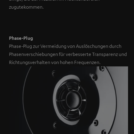
NMALIG
zugutekommen.
STIMMEN
UND
Externe Inhalte
ZEIGEN
immer anzeigen? In
den
Phase-Plug
Daten‑Einstellungen
aktivieren
Phase-Plug zur Vermeidung von Auslöschungen durch
Phasenverschiebungen für verbesserte Transparenz und
YouTube-/Vimeo-
Richtungsverhalten von hohen Frequenzen.
Videos
sind
externe
Inhalte.
Der
externe
Inhalt
kann
hier