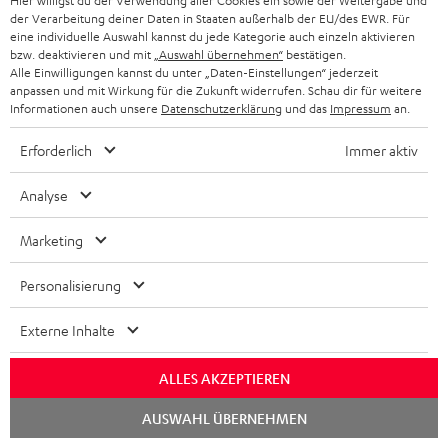
Hier willigst du der Verwendung aller Cookies ein sowie der Weitergabe und
der Verarbeitung deiner Daten in Staaten außerhalb der EU/des EWR. Für
01.03.2023
eine individuelle Auswahl kannst du jede Kategorie auch einzeln aktivieren
bzw. deaktivieren und mit
„Auswahl übernehmen“
bestätigen.
Super Ton
Alle Einwilligungen kannst du unter „Daten-Einstellungen“ jederzeit
anpassen und mit Wirkung für die Zukunft widerrufen. Schau dir für weitere
Dieses Surround ist sehr gut, super Ton und Klang. Kann ich nur
Informationen auch unsere
Datenschutzerklärung
und das
Impressum
an.
weiter empfelen
Erforderlich
Immer aktiv
Melanie M.
Analyse
09.02.2023
Marketing
Mega
Personalisierung
Also der Ton ist richtig Mega,die lautstärke kann Mann richtig
weit aufdrehen ohne das der Ton sich verzehrt.der Bass geht
Externe Inhalte
auch ziemlich wei
Komplette Bewertung lesen
ALLES AKZEPTIEREN
Thomas S.
Chat
AUSWAHL ÜBERNEHMEN
starten