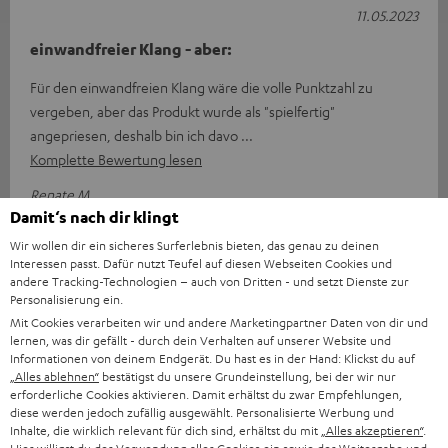
11.05.2023
einwandfreier Klang - aber:
Für den einwandfreien Klang wäre die volle Punktzahl zu
vergeben, aber das Produkt wurde als "spielfertig"
angepriesen, deshalb bin ich davo
Komplette Bewertung lesen
Renate M.
Damit‘s nach dir klingt
Wir wollen dir ein sicheres Surferlebnis bieten, das genau zu deinen
20.04.2023
Interessen passt. Dafür nutzt Teufel auf diesen Webseiten Cookies und
andere Tracking-Technologien – auch von Dritten - und setzt Dienste zur
Super
Personalisierung ein.
Mit Cookies verarbeiten wir und andere Marketingpartner Daten von dir und
Guter Klang, sauber und leistungsstark...effizienter BR-
lernen, was dir gefällt - durch dein Verhalten auf unserer Website und
Player....aber die deutsche Anleitung und das Menü werden
Informationen von deinem Endgerät. Du hast es in der Hand: Klickst du auf
„Alles ablehnen“
bestätigst du unsere Grundeinstellung, bei der wir nur
schmerzlich vermisst, nich
Komplette Bewertung lesen
erforderliche Cookies aktivieren. Damit erhältst du zwar Empfehlungen,
diese werden jedoch zufällig ausgewählt. Personalisierte Werbung und
Claude D.
(automatisch übersetzt *)
Inhalte, die wirklich relevant für dich sind, erhältst du mit
„Alles akzeptieren“
.