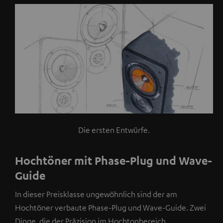
n
d
e
t
s
i
c
h
e
i
Die ersten Entwürfe.
n
V
Hochtöner mit Phase-Plug und Wave-
i
Guide
d
e
In dieser Preisklasse ungewöhnlich sind der am
o
Hochtöner verbaute Phase-Plug und Wave-Guide. Zwei
Dinge, die der Präzision im Hochtonbereich