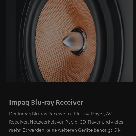
werden.
Dabei
können
personenbezogene
Daten
an
Drittplattformen
übermittelt
werden.
Weitere
Informationen
sind
Impaq Blu-ray Receiver
in
der
Der Impaq Blu-ray Receiver ist Blu-ray-Player, AV-
Datenschutzerklärung
Receiver, Netzwerkplayer, Radio, CD-Player und vieles
unter
mehr. Es werden keine weiteren Geräte benötigt. 5.1-