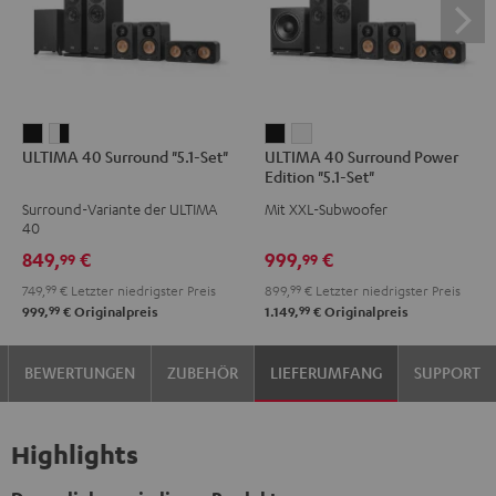
ULTIMA
ULTIMA
ULTIMA
ULTIMA
ULTIMA 40 Surround "5.1-Set"
ULTIMA 40 Surround Power
40
40
40
40
Edition "5.1-Set"
Surround
Surround
Surround
Surround
Surround-Variante der ULTIMA
Mit XXL-Subwoofer
"5.1-
"5.1-
Power
Power
40
Set"
Set"
Edition
Edition
849,
€
999,
€
99
99
Schwarz
Weiß
"5.1-
"5.1-
749,
99
€
Letzter niedrigster Preis
899,
99
€
Letzter niedrigster Preis
/
Set"
Set"
99
99
999,
€
Originalpreis
1.149,
€
Originalpreis
Schwarz
Schwarz
Weiß
BEWERTUNGEN
ZUBEHÖR
LIEFERUMFANG
SUPPORT
Highlights