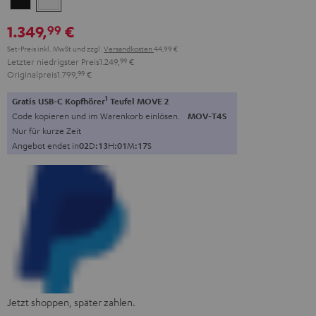
1.349,
€
99
Set-Preis inkl. MwSt
und zzgl.
Versandkosten
44,99 €
Letzter niedrigster Preis
1.249,
99
€
Originalpreis
1.799,
99
€
1
Gratis USB-C Kopfhörer
Teufel MOVE 2
Code kopieren und im Warenkorb einlösen.
MOV-T4S
Nur für kurze Zeit
Angebot endet in
0
2
D
:
1
3
H
:
0
1
M
:
1
6
S
Jetzt shoppen, später zahlen.