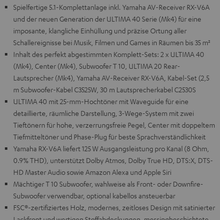
Spielfertige 5.1-Komplettanlage inkl. Yamaha AV-Receiver RX-V6A
und der neuen Generation der ULTIMA 40 Serie (Mk4) für eine
imposante, klangliche Einhüllung und präzise Ortung aller
Schallereignisse bei Musik, Filmen und Games in Räumen bis 35 m²
Inhalt des perfekt abgestimmten Komplett-Sets: 2 x ULTIMA 40
(Mk4), Center (Mk4), Subwoofer T 10, ULTIMA 20 Rear-
Lautsprecher (Mk4), Yamaha AV-Receiver RX-V6A, Kabel-Set (2,5
m Subwoofer-Kabel C3525W, 30 m Lautsprecherkabel C2530S
ULTIMA 40 mit 25-mm-Hochtöner mit Waveguide für eine
detaillierte, räumliche Darstellung, 3-Wege-System mit zwei
Tieftönern für hohe, verzerrungsfreie Pegel, Center mit doppeltem
Tiefmitteltöner und Phase-Plug für beste Sprachverständlichkeit
Yamaha RX-V6A liefert 125 W Ausgangsleistung pro Kanal (8 Ohm,
0.9% THD), unterstützt Dolby Atmos, Dolby True HD, DTS:X, DTS-
HD Master Audio sowie Amazon Alexa und Apple Siri
Mächtiger T 10 Subwoofer, wahlweise als Front- oder Downfire-
Subwoofer verwendbar, optional kabellos ansteuerbar
FSC®-zertifiziertes Holz, modernes, zeitloses Design mit satinierter
Lackfront und wertigen Stoffabdeckungen, messingbeschichtete,