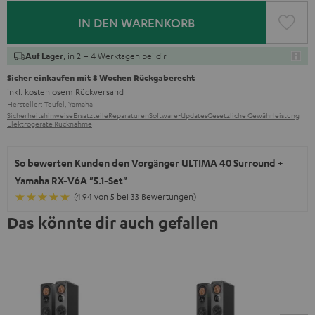
IN DEN WARENKORB
, in 2 – 4 Werktagen bei dir
Auf Lager
Sicher einkaufen mit 8 Wochen Rückgaberecht
inkl. kostenlosem
Rückversand
Hersteller:
Teufel
,
Yamaha
Sicherheitshinweise
Ersatzteile
Reparaturen
Software-Updates
Gesetzliche Gewährleistung
Elektrogeräte Rücknahme
So bewerten Kunden den Vorgänger ULTIMA 40 Surround +
Yamaha RX-V6A "5.1-Set"
(4.94 von 5 bei 33 Bewertungen)
Das könnte dir auch gefallen