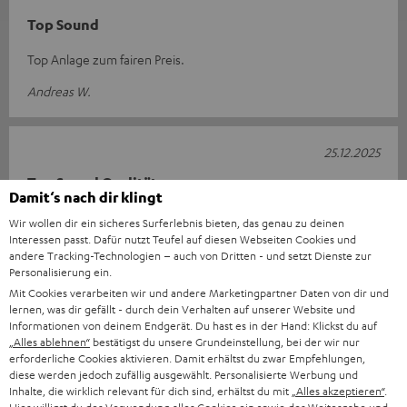
Top Sound
Top Anlage zum fairen Preis.
Andreas W.
25.12.2025
Top Sound Qualität
Damit‘s nach dir klingt
Für alle empfehlenswert die eine Anlage für ein Heimkino
Wir wollen dir ein sicheres Surferlebnis bieten, das genau zu deinen
suchen und/oder Musik mit höchster Qualität hören wollen.
Interessen passt. Dafür nutzt Teufel auf diesen Webseiten Cookies und
andere Tracking-Technologien – auch von Dritten - und setzt Dienste zur
Henrik H.
Personalisierung ein.
Mit Cookies verarbeiten wir und andere Marketingpartner Daten von dir und
lernen, was dir gefällt - durch dein Verhalten auf unserer Website und
Informationen von deinem Endgerät. Du hast es in der Hand: Klickst du auf
24.12.2025
„Alles ablehnen“
bestätigst du unsere Grundeinstellung, bei der wir nur
erforderliche Cookies aktivieren. Damit erhältst du zwar Empfehlungen,
Klasse Sound
diese werden jedoch zufällig ausgewählt. Personalisierte Werbung und
Inhalte, die wirklich relevant für dich sind, erhältst du mit
„Alles akzeptieren“
.
Die Anlage funktioniert wunderbar. Der Klang und der Bass sind