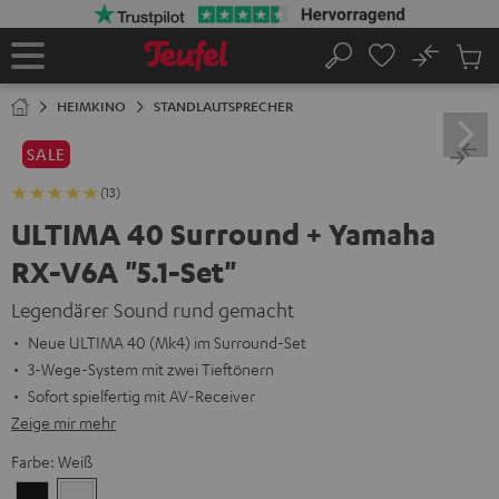
ZUM
NHALT
RINGEN
No
Abs
Startseite
Suche
Artike
im
HEIMKINO
STANDLAUTSPRECHER
Waren
SALE
(13)
ULTIMA 40 Surround + Yamaha
RX-V6A "5.1-Set"
Legendärer Sound rund gemacht
Neue ULTIMA 40 (Mk4) im Surround-Set
3-Wege-System mit zwei Tieftönern
Sofort spielfertig mit AV-Receiver
Zeige mir mehr
Farbe:
Weiß
Schwarz
Weiß