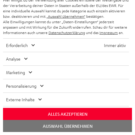
Hier willigst du der Verwendung aller Cookies ein sowie der Weitergabe und
genau das was ich mir vorgestellt habe. Ich hatte eine Retoure.
der Verarbeitung deiner Daten in Staaten außerhalb der EU/des EWR. Für
eine individuelle Auswahl kannst du jede Kategorie auch einzeln aktivieren
Die Abwicklun
Komplette Bewertung lesen
bzw. deaktivieren und mit
„Auswahl übernehmen“
bestätigen.
Stefan F.
Alle Einwilligungen kannst du unter „Daten-Einstellungen“ jederzeit
anpassen und mit Wirkung für die Zukunft widerrufen. Schau dir für weitere
Informationen auch unsere
Datenschutzerklärung
und das
Impressum
an.
11.12.2025
Erforderlich
Immer aktiv
Kinosound im Wohnzimmer
Analyse
Bin wirklich sehr zufrieden mit diesem Setup. Das anschließen
ging kinderleicht, dank der super Beschriebenen
Marketing
Kurzanleitung. Der Sound k
Komplette Bewertung lesen
Personalisierung
Carsten K.
Externe Inhalte
*
10
/ 13
automatisiert übersetzt durch
DeepL
ALLES AKZEPTIEREN
MEHR ANZEIGEN
Chat
AUSWAHL ÜBERNEHMEN
starten