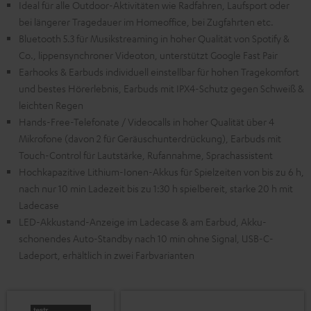
Ideal für alle Outdoor-Aktivitäten wie Radfahren, Laufsport oder
bei längerer Tragedauer im Homeoffice, bei Zugfahrten etc.
Bluetooth 5.3 für Musikstreaming in hoher Qualität von Spotify &
Co., lippensynchroner Videoton, unterstützt Google Fast Pair
Earhooks & Earbuds individuell einstellbar für hohen Tragekomfort
und bestes Hörerlebnis, Earbuds mit IPX4-Schutz gegen Schweiß &
leichten Regen
Hands-Free-Telefonate / Videocalls in hoher Qualität über 4
Mikrofone (davon 2 für Geräuschunterdrückung), Earbuds mit
Touch-Control für Lautstärke, Rufannahme, Sprachassistent
Hochkapazitive Lithium-Ionen-Akkus für Spielzeiten von bis zu 6 h,
nach nur 10 min Ladezeit bis zu 1:30 h spielbereit, starke 20 h mit
Ladecase
LED-Akkustand-Anzeige im Ladecase & am Earbud, Akku-
schonendes Auto-Standby nach 10 min ohne Signal, USB-C-
Ladeport, erhältlich in zwei Farbvarianten