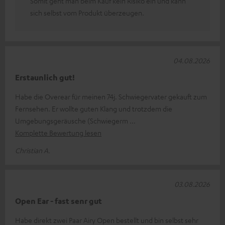
Somit geht man beim Kauf kein Risiko ein und kann
sich selbst vom Produkt überzeugen.
04.08.2026
Erstaunlich gut!
Habe die Overear für meinen 74j. Schwiegervater gekauft zum
Fernsehen. Er wollte guten Klang und trotzdem die
Umgebungsgeräusche (Schwiegerm
Komplette Bewertung lesen
Christian A.
03.08.2026
Open Ear - fast senr gut
Habe direkt zwei Paar Airy Open bestellt und bin selbst sehr