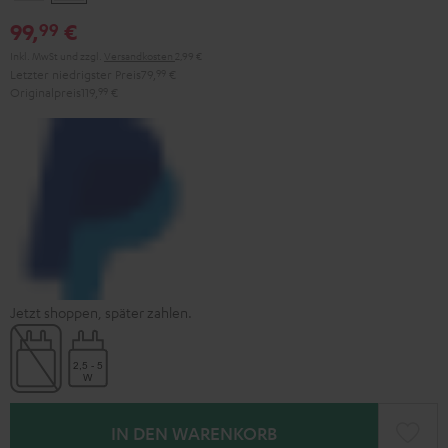
Gray
Black
99,
€
99
Inkl. MwSt
und zzgl.
Versandkosten
2,99 €
Letzter niedrigster Preis
79,
99
€
Originalpreis
119,
99
€
Jetzt shoppen, später zahlen.
IN DEN WARENKORB