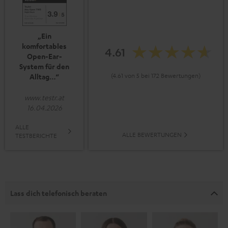
„Ein
komfortables
4.61
Open-Ear-
System für den
(4.61 von 5 bei 172 Bewertungen)
Alltag…“
www.testr.at
16.04.2026
ALLE
ALLE BEWERTUNGEN
TESTBERICHTE
Lass dich telefonisch beraten