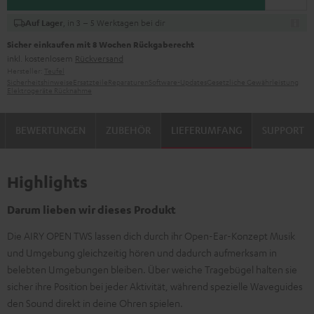
, in 3 – 5 Werktagen bei dir
Auf Lager
Sicher einkaufen mit 8 Wochen Rückgaberecht
inkl. kostenlosem
Rückversand
Hersteller:
Teufel
Sicherheitshinweise
Ersatzteile
Reparaturen
Software-Updates
Gesetzliche Gewährleistung
Elektrogeräte Rücknahme
BEWERTUNGEN
ZUBEHÖR
LIEFERUMFANG
SUPPORT
Highlights
Darum lieben wir dieses Produkt
Die AIRY OPEN TWS lassen dich durch ihr Open-Ear-Konzept Musik
und Umgebung gleichzeitig hören und dadurch aufmerksam in
belebten Umgebungen bleiben. Über weiche Tragebügel halten sie
sicher ihre Position bei jeder Aktivität, während spezielle Waveguides
den Sound direkt in deine Ohren spielen.