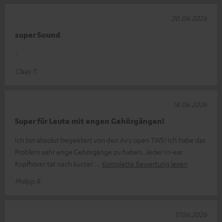
20.06.2026
super Sound
-
Claas T.
18.06.2026
Super für Leute mit engen Gehörgängen!
Ich bin absolut begeistert von den Airy open TWS! Ich habe das
Problem sehr enge Gehörgänge zu haben. Jeder In-ear
Kopfhörer tat nach kurzer
Komplette Bewertung lesen
Philipp R.
17.06.2026