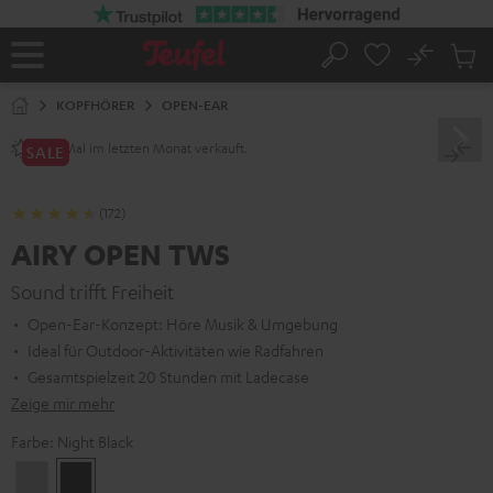
ZUM
NHALT
RINGEN
No
Abs
Startseite
Suche
Artike
im
KOPFHÖRER
OPEN-EAR
Waren
Mal im letzten Monat verkauft.
240+
SALE
(172)
AIRY OPEN TWS
Sound trifft Freiheit
Open-Ear-Konzept: Höre Musik & Umgebung
Ideal für Outdoor-Aktivitäten wie Radfahren
Gesamtspielzeit 20 Stunden mit Ladecase
Zeige mir mehr
Farbe:
Night Black
Moon
Night