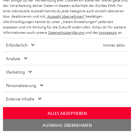
Hier willigst du der Verwendung aller Cookies ein sowie der Weitergabe und
der Verarbeitung deiner Daten in Staaten außerhalb der EU/des EWR. Für
„… mit Teufels Debüt richtig gut bedient.“
eine individuelle Auswahl kannst du jede Kategorie auch einzeln aktivieren
bzw. deaktivieren und mit
„Auswahl übernehmen“
bestätigen.
www.hifi.de
Alle Einwilligungen kannst du unter „Daten-Einstellungen“ jederzeit
anpassen und mit Wirkung für die Zukunft widerrufen. Schau dir für weitere
28.11.2024
Informationen auch unsere
Datenschutzerklärung
und das
Impressum
an.
Mehr...
Erforderlich
Immer aktiv
Analyse
Zubehör
Marketing
Personalisierung
Notwendiges Zubehör
Externe Inhalte
Bitte prüfe, ob benötigte Verbindungskabel im
Lieferumfang enthalten sind.
ALLES AKZEPTIEREN
Chat
AUSWAHL ÜBERNEHMEN
starten