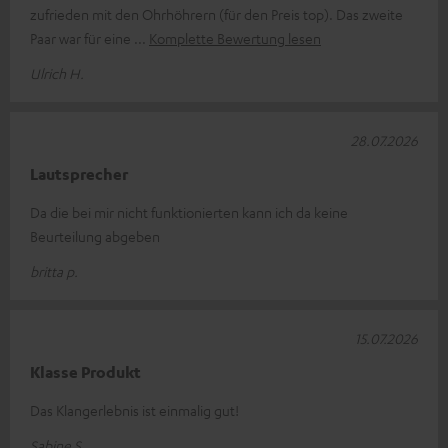
zufrieden mit den Ohrhöhrern (für den Preis top). Das zweite
Paar war für eine
Komplette Bewertung lesen
Ulrich H.
28.07.2026
Lautsprecher
Da die bei mir nicht funktionierten kann ich da keine
Beurteilung abgeben
britta p.
15.07.2026
Klasse Produkt
Das Klangerlebnis ist einmalig gut!
Sabine S.