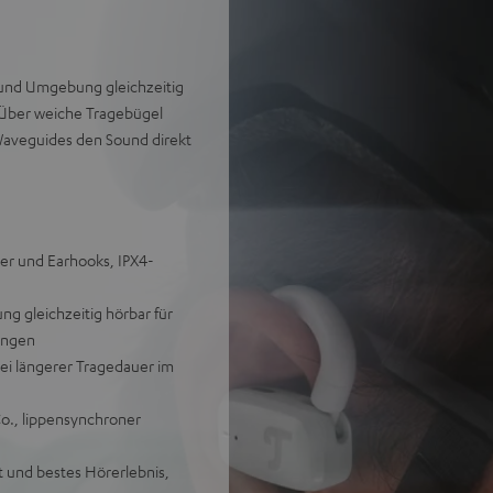
 und Umgebung gleichzeitig
Über weiche Tragebügel
e Waveguides den Sound direkt
r und Earhooks, IPX4-
ng gleichzeitig hörbar für
ungen
bei längerer Tragedauer im
Co., lippensynchroner
t und bestes Hörerlebnis,