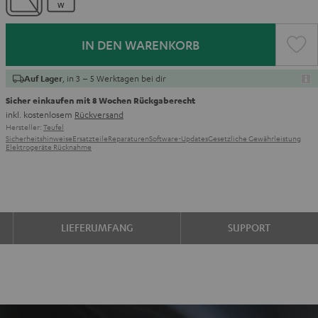
IN DEN WARENKORB
, in 3 – 5 Werktagen bei dir
Auf Lager
Sicher einkaufen mit 8 Wochen Rückgaberecht
inkl. kostenlosem
Rückversand
Hersteller:
Teufel
Sicherheitshinweise
Ersatzteile
Reparaturen
Software-Updates
Gesetzliche Gewährleistung
Elektrogeräte Rücknahme
LIEFERUMFANG
SUPPORT