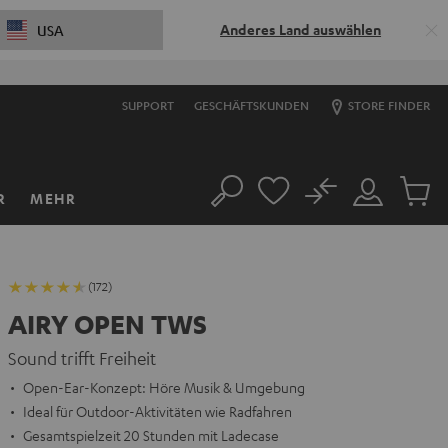
Anderes Land auswählen
USA
SUPPORT
GESCHÄFTSKUNDEN
STORE FINDER
No
R
MEHR
Suche
Mein
Artikel
Konto
im
Warenk
(172)
AIRY OPEN TWS
Sound trifft Freiheit
Open-Ear-Konzept: Höre Musik & Umgebung
Ideal für Outdoor-Aktivitäten wie Radfahren
Gesamtspielzeit 20 Stunden mit Ladecase