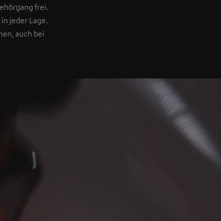
ehörgang frei.
in jeder Lage.
men, auch bei