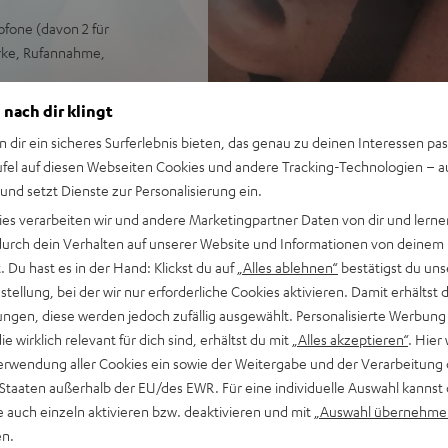
ofone (davon 2 für
rke, Rufannahme,
h, nach nur 10 min Ladezeit
 nach dir klingt
n dir ein sicheres Surferlebnis bieten, das genau zu deinen Interessen pas
ndes Auto-Standby nach 10
ufel auf diesen Webseiten Cookies und andere Tracking-Technologien – 
n
 und setzt Dienste zur Personalisierung ein.
ies verarbeiten wir und andere Marketingpartner Daten von dir und lernen
- durch dein Verhalten auf unserer Website und Informationen von deinem
 Du hast es in der Hand: Klickst du auf
„Alles ablehnen“
bestätigst du uns
tellung, bei der wir nur erforderliche Cookies aktivieren. Damit erhältst 
ngen, diese werden jedoch zufällig ausgewählt. Personalisierte Werbung
die wirklich relevant für dich sind, erhältst du mit
„Alles akzeptieren“
. Hier 
erwendung aller Cookies ein sowie der Weitergabe und der Verarbeitung 
ei 172 Bewertungen)
 Staaten außerhalb der EU/des EWR. Für eine individuelle Auswahl kannst 
e auch einzeln aktivieren bzw. deaktivieren und mit
„Auswahl übernehme
en.