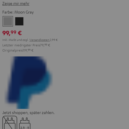
Zeige mir mehr
Farbe:
Moon Gray
Moon
Night
Gray
Black
99,
€
99
Inkl. MwSt
und zzgl.
Versandkosten
2,99 €
Letzter niedrigster Preis
79,
99
€
Originalpreis
119,
99
€
Jetzt shoppen, später zahlen.