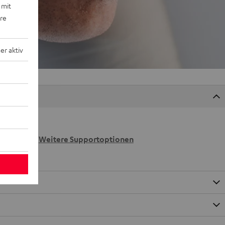
 mit
ere
r aktiv
 wir
n.
Weitere Supportoptionen