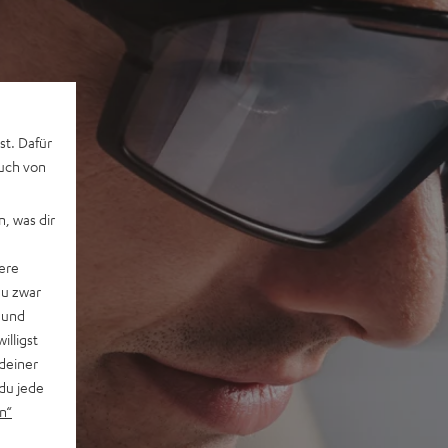
st. Dafür
auch von
, was dir
ere
du zwar
 und
willigst
deiner
du jede
n“