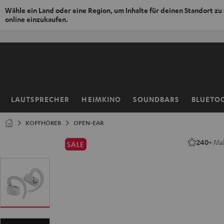
Wähle ein Land oder eine Region, um Inhalte für deinen Standort zu
online einzukaufen.
ZUM
NHALT
RINGEN
LAUTSPRECHER
HEIMKINO
SOUNDBARS
BLUETO
Startseite
KOPFHÖRER
OPEN-EAR
240+
Mal
SALE