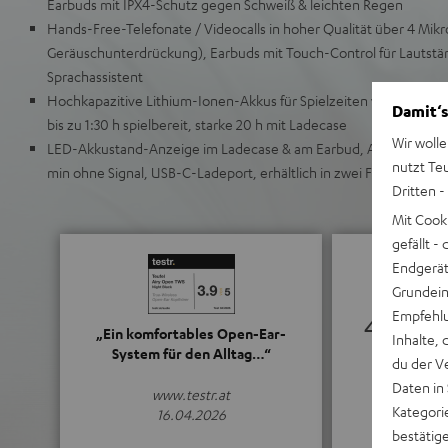
Earbuds mit IPX4-Schutz gegen Schweiß & leichten Regen
Hands-Free-Telefonate / Videocalls in hoher Qualität über 4 Mikr
Geräuschunterdrückung), Earbuds mit Touch-Control für Lautstä
Sprachassistent
Hochkapazitive Lithium-Ionen-Akkus für Spielzeiten von bis zu 6 
Damit‘s
bis zu 1:30 h spielbereit, starke 20 h mit Ladecase
Wir wolle
LED-Akkustand-Anzeige im Ladecase & am Earbud, Akku-schone
nutzt Te
min ohne Signal, USB-C-Ladeport, erhältlich in zwei Farbvariante
Dritten -
Mit Cook
gefällt 
Endgerät.
Grundeins
Empfehlu
4.61
„Ein komfortables Open-Ear-
Inhalte, 
System für den Alltag…“
du der V
(4.61 von 5 b
Daten in
www.testr.at
Kategori
16.04.2026
bestätig