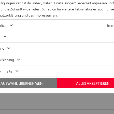
EWERTUNGEN
willigungen kannst du unter „Daten-Einstellungen“ jederzeit anpassen und
für die Zukunft widerrufen. Schau dir für weitere Informationen auch uns
utzerklärung
und das
Impressum
an.
rlich
Imme
e
ing
lisierung
Keinen Store in der Nähe? Kein Problem,
beratung
beraten dich auch persönlich am Telefo
 Inhalte
Hier Termin buchen
AUSWAHL ÜBERNEHMEN
ALLES AKZEPTIEREN