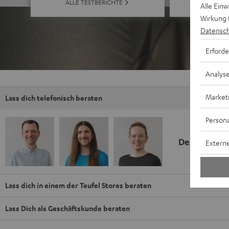
ALLE B
ALLE TESTBERICHTE
Alle Ein
Wirkung 
Datensch
Erforde
Analys
Market
Lass dich telefonisch beraten
Persona
Deine Kauf
Externe
Lass dich in einem der Teufel Stores beraten
Lass Dich als Geschäftskunde beraten