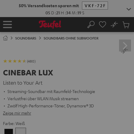
ZUM
NHALT
RINGEN
No
Abs
Startseite
Suche
Artike
im
SOUNDBARS
SOUNDBARS OHNE SUBWOOFER
Waren
(480)
CINEBAR LUX
Listen to Your Art
Streaming-Soundbar mit Raumfeld-Technologie
Verlustfrei über WLAN Musik streamen
Zwölf High-Performance-Töner, Dynamore® 3D
Zeige mir mehr
Farbe:
Weiß
Schwarz
Weiß