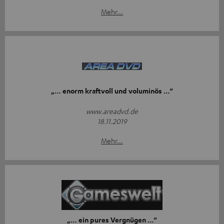
Mehr...
„… enorm kraftvoll und voluminös …“
www.areadvd.de
18.11.2019
Mehr...
„… ein pures Vergnügen …“