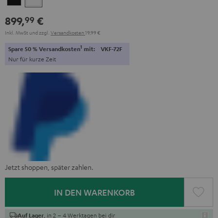
899,
€
99
Inkl. MwSt
und zzgl.
Versandkosten
19,99 €
1
Spare 50 % Versandkosten
mit:
VKF-72F
Nur für kurze Zeit
Jetzt shoppen, später zahlen.
IN DEN WARENKORB
, in 2 – 4 Werktagen bei dir
Auf Lager