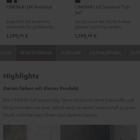
CINEBAR
CINEBAR
CINEBAR
CINEBAR
CINEBAR LUX Ambition
CINEBAR LUX Surround "5.0-
LUX
LUX
LUX
LUX
Set"
Ambition
Ambition
Surround
Surround
Zusätzlich mit externem
Als Surround-Set mit Funk-Rear-
Schwarz
Schwarz
"5.0-
"5.0-
Subwoofer für größere Räume
Speaker und integriertem
/
Set"
Set"
Subwoofer
1.199,
€
1.199,
€
99
99
Weiß
Schwarz
Weiß
DATEN
BEWERTUNGEN
ZUBEHÖR
LIEFERUMFANG
SUP
Highlights
Darum lieben wir dieses Produkt
Die CINEBAR LUX ist einmalig. Denn sie kommt ohne Subwoofer und
klingt trotzdem wie zwei. Stilvoll zeigt sie deine Leidenschaft zu guter
Musik, mitreißenden Filmen und cleveren Games.