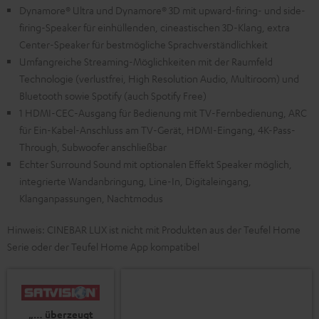
Dynamore® Ultra und Dynamore® 3D mit upward-firing- und side-
firing-Speaker für einhüllenden, cineastischen 3D-Klang, extra
Center-Speaker für bestmögliche Sprachverständlichkeit
Umfangreiche Streaming-Möglichkeiten mit der Raumfeld
Technologie (verlustfrei, High Resolution Audio, Multiroom) und
Bluetooth sowie Spotify (auch Spotify Free)
1 HDMI-CEC-Ausgang für Bedienung mit TV-Fernbedienung, ARC
für Ein-Kabel-Anschluss am TV-Gerät, HDMI-Eingang, 4K-Pass-
Through, Subwoofer anschließbar
Echter Surround Sound mit optionalen Effekt Speaker möglich,
integrierte Wandanbringung, Line-In, Digitaleingang,
Klanganpassungen, Nachtmodus
Hinweis: CINEBAR LUX ist nicht mit Produkten aus der Teufel Home
Serie oder der Teufel Home App kompatibel
„… überzeugt