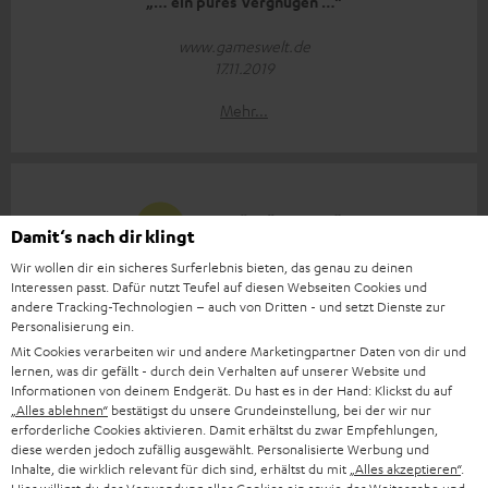
„… ein pures Vergnügen …“
www.gameswelt.de
17.11.2019
Mehr...
Damit‘s nach dir klingt
Wir wollen dir ein sicheres Surferlebnis bieten, das genau zu deinen
„… eine der besten Soundbars, die ich bisher zu Gehör
Interessen passt. Dafür nutzt Teufel auf diesen Webseiten Cookies und
kriegte.“
andere Tracking-Technologien – auch von Dritten - und setzt Dienste zur
Personalisierung ein.
www.avguide.ch
Mit Cookies verarbeiten wir und andere Marketingpartner Daten von dir und
13.11.2019
lernen, was dir gefällt - durch dein Verhalten auf unserer Website und
Informationen von deinem Endgerät. Du hast es in der Hand: Klickst du auf
Mehr...
„Alles ablehnen“
bestätigst du unsere Grundeinstellung, bei der wir nur
erforderliche Cookies aktivieren. Damit erhältst du zwar Empfehlungen,
diese werden jedoch zufällig ausgewählt. Personalisierte Werbung und
Inhalte, die wirklich relevant für dich sind, erhältst du mit
„Alles akzeptieren“
.