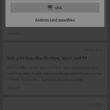
Super Soundbar mit kleinem Haken
USA
Die Soundbar ist optisch ein Highlight. Der Klang im Großen
und Ganzen ist wirklich sehr gut. Auf der Homepage wird
Anderes Land auswählen
beschrieben, dass die So
Komplette Bewertung lesen
Harald L.
04.06.2026
Sehr gute Soundbar für Filme, Sport, und TV
Die Soundbar ist sehr gut zum Filme, Sport Veranstaltungen
und TV gucken. Es gibt viele Einstellungsmöglichkeiten um das
Erlebnis noch zu ve
Komplette Bewertung lesen
Darius B.
17.05.2026