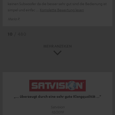
keinen Subwoofer da die besser sehr gut sind die Bedienung ist
simpel und einfac
Komplette Bewertung lesen
Mario P.
10
/ 480
MEHR ANZEIGEN
„… überzeugt durch eine sehr gute Klangqualität …“
Satvision
10/2019