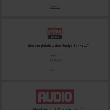
Mehr...
„… eine vergleichsweise riesige Bühne …“
Video
04/2020
Mehr...
„… klingt auch mit Musik prima …“