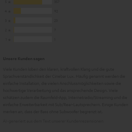
5
357
4
92
3
23
2
7
1
1
Unsere Kunden sagen
Viele Kunden loben den klaren, kraftvollen Klang und die gute
Sprachverständlichkeit der Cinebar Lux. Häufig genannt werden die
einfache Installation, die vielen Anschlussmöglichkeiten sowie die
hochwertige Verarbeitung und das ansprechende Design. Viele
schätzen zudem die Raumfeld‑App, Internetradio/Streaming und die
einfache Erweiterbarkeit mit Sub/Rear‑Lautsprechern. Einige Kunden
merken an, dass der Bass ohne Subwoofer begrenzt ist.
AI-generiert aus dem Text unserer Kundenrezensionen