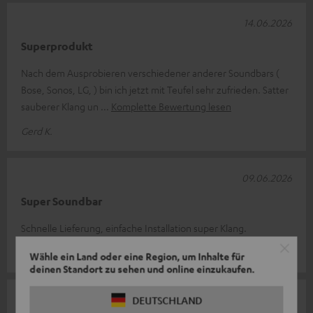
14.06.2026
Superprodukt
Nach dem Ausprobieren verschiedener anderer Soundbars (
Bose, Sonos, LG, ) bin ich jetzt mit Teufel sehr zufrieden. Satter
sauberer Klang un
Komplette Bewertung lesen
Gerd K.
09.06.2026
Super Soundbar
Schnelle Lieferung, einfache Installation super Klang.
Michael S.
Wähle ein Land oder eine Region, um Inhalte für
deinen Standort zu sehen und online einzukaufen.
06.06.2026
DEUTSCHLAND