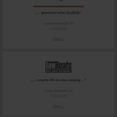
„… gewohnt hohe Qualität.“
www.testsieger.de
11.03.2020
Mehr...
„… smarte All-in-one-Lösung …“
www.lowbeats.de
11.02.2020
Mehr...