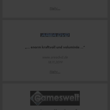
Mehr...
„… enorm kraftvoll und voluminös …“
www.areadvd.de
18.11.2019
Mehr...