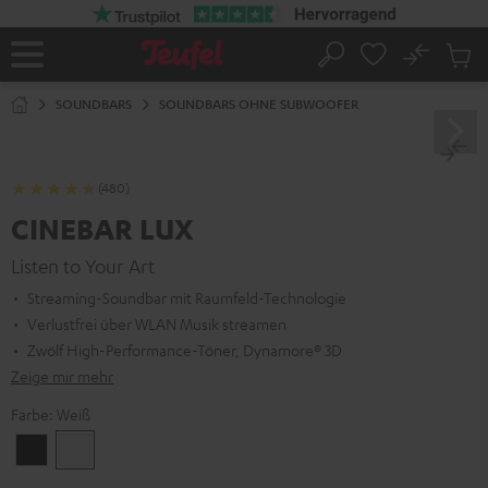
ZUM
NHALT
RINGEN
No
Abs
Startseite
Suche
Artike
im
SOUNDBARS
SOUNDBARS OHNE SUBWOOFER
Waren
(480)
CINEBAR LUX
Listen to Your Art
Streaming-Soundbar mit Raumfeld-Technologie
Verlustfrei über WLAN Musik streamen
Zwölf High-Performance-Töner, Dynamore® 3D
Zeige mir mehr
Farbe:
Weiß
Schwarz
Weiß