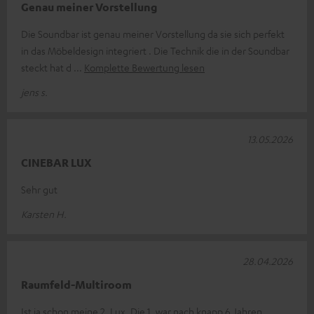
Genau meiner Vorstellung
Die Soundbar ist genau meiner Vorstellung da sie sich perfekt
in das Möbeldesign integriert . Die Technik die in der Soundbar
steckt hat d
Komplette Bewertung lesen
jens s.
13.05.2026
CINEBAR LUX
Sehr gut
Karsten H.
28.04.2026
Raumfeld-Multiroom
Ist ja schon meine 2. Lux. Die 1. war nach knapp 6 Jahren