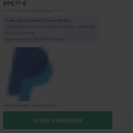
899,
€
99
Inkl. MwSt
und zzgl.
Versandkosten
19,99 €
1
Gratis USB-C Kopfhörer
Teufel MOVE 2
Code kopieren und im Warenkorb einlösen.
MOV-T4S
Nur für kurze Zeit
Angebot endet in
0
0
D
:
0
7
H
:
1
5
M
:
2
6
S
Jetzt shoppen, später zahlen.
IN DEN WARENKORB