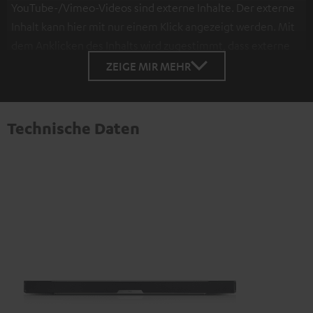
YouTube-/Vimeo-Videos sind externe Inhalte. Der externe
Inhalt kann hier mit nur einem Klick angezeigt werden. Mit
dem Anklicken des Inhalts wird zugestimmt, dass externe
Inhalte angezeigt werden. Dabei können
ZEIGE MIR MEHR
personenbezogene Daten an Drittplattformen
übermittelt werden.
Weitere Informationen sind in der
Datenschutzerklärung unter I zu finden
.
Technische Daten