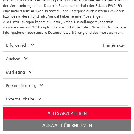
Hier willigst du der Verwendung aller Cookies ein sowie der Weitergabe und
der Verarbeitung deiner Daten in Staaten außerhalb der EU/des EWR. Für
eine individuelle Auswahl kannst du jede Kategorie auch einzeln aktivieren
bzw. deaktivieren und mit
„Auswahl übernehmen“
bestätigen.
Alle Einwilligungen kannst du unter „Daten-Einstellungen“ jederzeit
„… schlanke Soundbar der Spitzenklasse …“
anpassen und mit Wirkung für die Zukunft widerrufen. Schau dir für weitere
Informationen auch unsere
Datenschutzerklärung
und das
Impressum
an.
www.testr.at
12.11.2019
Erforderlich
Immer aktiv
Mehr...
Analyse
Marketing
Personalisierung
Externe Inhalte
„… anwenderfreundlich, vielseitig, kompakt und
klangstark. Chapeau!“
ALLES AKZEPTIEREN
www.av-magazin.de
Chat
AUSWAHL ÜBERNEHMEN
29.10.2019
starten