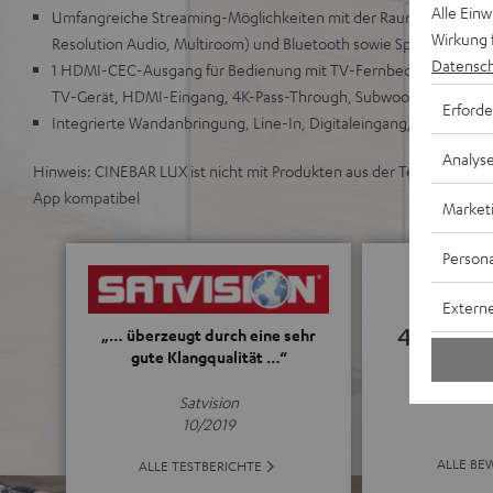
Alle Ein
Umfangreiche Streaming-Möglichkeiten mit der Raumfeld Technolo
Wirkung 
Resolution Audio, Multiroom) und Bluetooth sowie Spotify (auch S
Datensch
1 HDMI-CEC-Ausgang für Bedienung mit TV-Fernbedienung, ARC 
TV-Gerät, HDMI-Eingang, 4K-Pass-Through, Subwoofer anschlie
Erforde
Integrierte Wandanbringung, Line-In, Digitaleingang, Klanganp
Analys
Hinweis: CINEBAR LUX ist nicht mit Produkten aus der Teufel Home 
App kompatibel
Market
Persona
Externe
4.55
„… überzeugt durch eine sehr
gute Klangqualität …“
(4.55 von 5 
Satvision
10/2019
ALLE BE
ALLE TESTBERICHTE