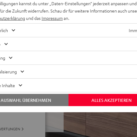
willigungen kannst du unter „Daten-Einstellungen“ jederzeit anpassen und
gie (verlustfrei, High
für die Zukunft widerrufen. Schau dir für weitere Informationen auch uns
potify Free)
utzerklärung
und das
Impressum
an.
für Ein-Kabel-Anschluss am
ßbar
rlich
Imme
assungen, Nachtmodus
e
Serie oder der Teufel Home
ing
lisierung
 Inhalte
AUSWAHL ÜBERNEHMEN
ALLES AKZEPTIEREN
bei 31 Bewertungen)
WERTUNGEN