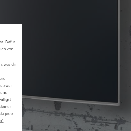
st. Dafür
auch von
, was dir
ere
du zwar
 und
willigst
deiner
du jede
n“