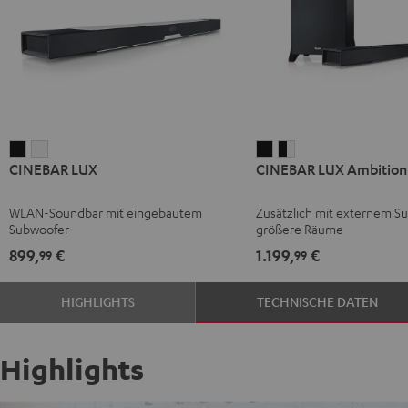
CINEBAR
CINEBAR
CINEBAR
CINEBAR
CINEBAR LUX
CINEBAR LUX Ambition
LUX
LUX
LUX
LUX
Schwarz
Weiß
Ambition
Ambition
WLAN-Soundbar mit eingebautem
Zusätzlich mit externem S
Schwarz
Schwarz
Subwoofer
größere Räume
/
899,
€
1.199,
€
99
99
Weiß
HIGHLIGHTS
TECHNISCHE DATEN
Highlights