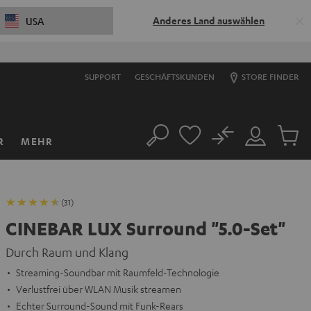
Anderes Land auswählen
USA
S
SUPPORT
GESCHÄFTSKUNDEN
STORE FINDER
No
R
MEHR
Suche
Mein
Artikel
Konto
im
Warenk
(31)
CINEBAR LUX Surround "5.0-Set"
Durch Raum und Klang
Streaming-Soundbar mit Raumfeld-Technologie
Verlustfrei über WLAN Musik streamen
Echter Surround-Sound mit Funk-Rears