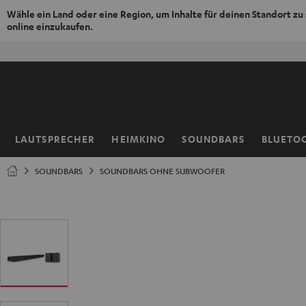
Wähle ein Land oder eine Region, um Inhalte für deinen Standort zu
online einzukaufen.
ZUM
50% V
NHALT
RINGEN
LAUTSPRECHER
HEIMKINO
SOUNDBARS
BLUETO
Startseite
SOUNDBARS
SOUNDBARS OHNE SUBWOOFER