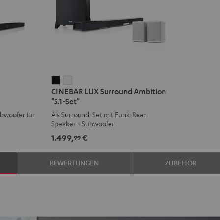
CINEBAR
CINEBAR
CINEBAR LUX Surround Ambition
LUX
LUX
"5.1-Set"
Surround
Surround
ubwoofer für
Als Surround-Set mit Funk-Rear-
Ambition
Ambition
Speaker + Subwoofer
"5.1-
"5.1-
1.499,
€
99
Set"
Set"
Schwarz
Weiß
BEWERTUNGEN
ZUBEHÖR