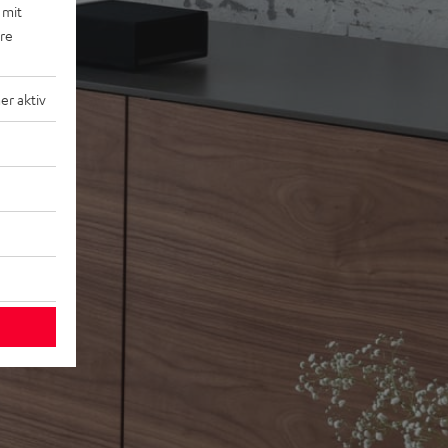
 mit
ere
r aktiv