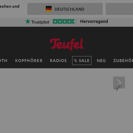
 sehen und
DEUTSCHLAND
ersandkosten sparen mit
VKF-72F
05
D
:
20
H
:
42
M
:
14
OTH
KOPFHÖRER
RADIOS
SALE
NEU
ZUBEHÖ