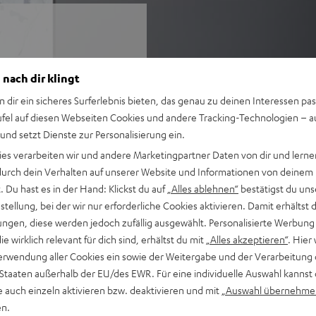
ng ohne Kompromisse. Dabei
 nach dir klingt
 zweites Heimkino-System.
n dir ein sicheres Surferlebnis bieten, das genau zu deinen Interessen pas
ufel auf diesen Webseiten Cookies und andere Tracking-Technologien – 
 und setzt Dienste zur Personalisierung ein.
sik-, und Gaming-Wiedergabe
ies verarbeiten wir und andere Marketingpartner Daten von dir und lernen
- durch dein Verhalten auf unserer Website und Informationen von deinem
 Funk angesteuert, können
 Du hast es in der Hand: Klickst du auf
„Alles ablehnen“
bestätigst du uns
 bis zu 15 m, automatische
tellung, bei der wir nur erforderliche Cookies aktivieren. Damit erhältst 
rround-Sound
ngen, diese werden jedoch zufällig ausgewählt. Personalisierte Werbung
ent ohne aufdringlich zu
die wirklich relevant für dich sind, erhältst du mit
„Alles akzeptieren“
. Hier 
erwendung aller Cookies ein sowie der Weitergabe und der Verarbeitung 
l in Räumen bis 30 m²
 Staaten außerhalb der EU/des EWR. Für eine individuelle Auswahl kannst 
iring-Speaker für
e auch einzeln aktivieren bzw. deaktivieren und mit
„Auswahl übernehme
 bestmögliche
en.