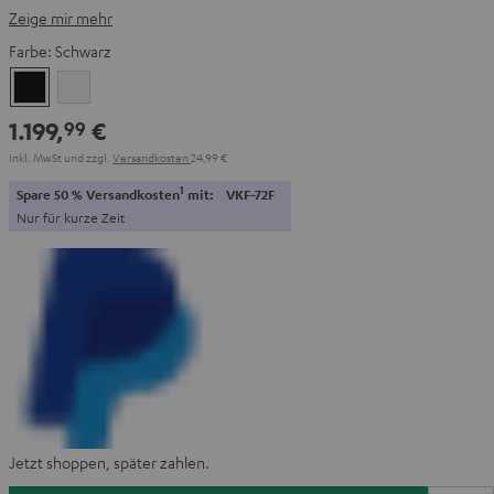
Zeige mir mehr
Farbe:
Schwarz
Schwarz
Weiß
1.199,
€
99
Inkl. MwSt
und zzgl.
Versandkosten
24,99 €
1
Spare 50 % Versandkosten
mit:
VKF-72F
Nur für kurze Zeit
Jetzt shoppen, später zahlen.