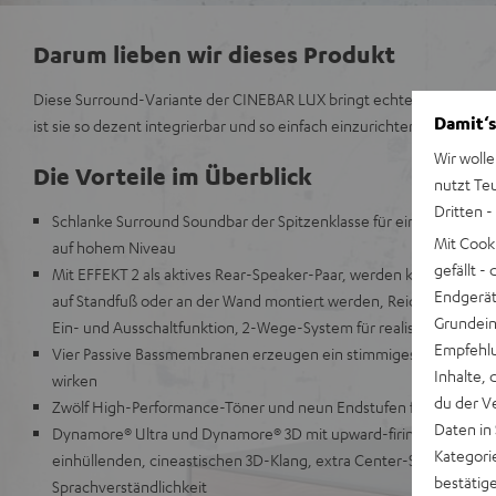
Darum lieben wir dieses Produkt
Diese Surround-Variante der CINEBAR LUX bringt echten Raumkla
Damit‘s
ist sie so dezent integrierbar und so einfach einzurichten wie kein
Wir wolle
Die Vorteile im Überblick
nutzt Te
Dritten -
Schlanke Surround Soundbar der Spitzenklasse für eine TV-, Mu
Mit Cook
auf hohem Niveau
gefällt 
Mit EFFEKT 2 als aktives Rear-Speaker-Paar, werden kabellos per
Endgerät.
auf Standfuß oder an der Wand montiert werden, Reichweiten von
Grundeins
Ein- und Ausschaltfunktion, 2-Wege-System für realistischen Su
Empfehlu
Vier Passive Bassmembranen erzeugen ein stimmiges Bassfundam
Inhalte, 
wirken
du der V
Zwölf High-Performance-Töner und neun Endstufen für hohe Pege
Daten in
Dynamore® Ultra und Dynamore® 3D mit upward-firing- und side-f
Kategori
einhüllenden, cineastischen 3D-Klang, extra Center-Speaker für
bestätig
Sprachverständlichkeit