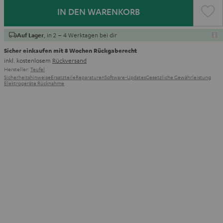
IN DEN WARENKORB
, in 2 – 4 Werktagen bei dir
Auf Lager
Sicher einkaufen mit 8 Wochen Rückgaberecht
inkl. kostenlosem
Rückversand
Hersteller:
Teufel
Sicherheitshinweise
Ersatzteile
Reparaturen
Software-Updates
Gesetzliche Gewährleistung
Elektrogeräte Rücknahme