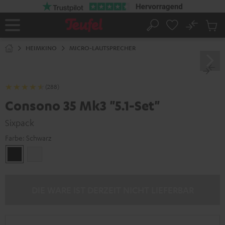
ZUM
NHALT
RINGEN
No
Abs
Startseite
Suche
Artike
im
HEIMKINO
MICRO-LAUTSPRECHER
Waren
(288)
Consono 35 Mk3 "5.1-Set"
Sixpack
Farbe:
Schwarz
Schwarz
Weiß
DIE WARE IST DERZEIT NICHT LIEFERBAR