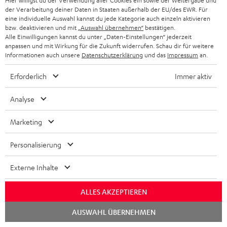
e
Hier willigst du der Verwendung aller Cookies ein sowie der Weitergabe und
der Verarbeitung deiner Daten in Staaten außerhalb der EU/des EWR. Für
45 € als Dankeschön.
w
eine individuelle Auswahl kannst du jede Kategorie auch einzeln aktivieren
bzw. deaktivieren und mit
„Auswahl übernehmen“
bestätigen.
s
Alle Einwilligungen kannst du unter „Daten-Einstellungen“ jederzeit
JETZT
EMAIL
l
anpassen und mit Wirkung für die Zukunft widerrufen. Schau dir für weitere
ANME
Informationen auch unsere
Datenschutzerklärung
und das
Impressum
an.
WIDGET
e
t
Erforderlich
Immer aktiv
t
Analyse
e
r
Marketing
a
Personalisierung
n
Kategorien
m
Externe Inhalte
HEIMKINO
e
Unternehmen
ALLES AKZEPTIEREN
l
HEIMKINO-KOMPLETTANLAGEN
Chat
SUPPORT
AUSWAHL ÜBERNEHMEN
d
Teufel Onlineshops
starten
SOUNDBAR