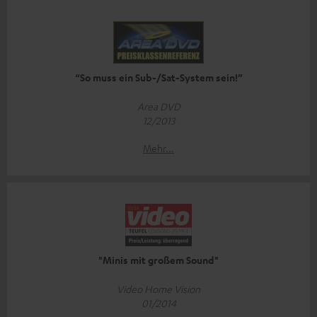
“So muss ein Sub-/Sat-System sein!”
Area DVD
12/2013
Mehr...
"Minis mit großem Sound"
Video Home Vision
01/2014