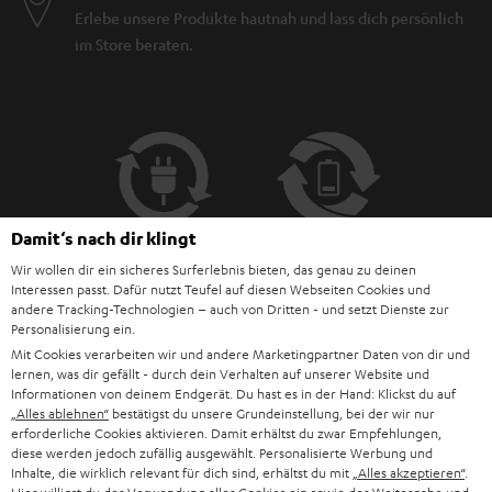
Erlebe unsere Produkte hautnah und lass dich persönlich
im Store beraten.
Damit‘s nach dir klingt
Wir wollen dir ein sicheres Surferlebnis bieten, das genau zu deinen
Interessen passt. Dafür nutzt Teufel auf diesen Webseiten Cookies und
andere Tracking-Technologien – auch von Dritten - und setzt Dienste zur
Personalisierung ein.
BIS ZU
Mit Cookies verarbeiten wir und andere Marketingpartner Daten von dir und
45 €
lernen, was dir gefällt - durch dein Verhalten auf unserer Website und
Informationen von deinem Endgerät. Du hast es in der Hand: Klickst du auf
RABATT
„Alles ablehnen“
bestätigst du unsere Grundeinstellung, bei der wir nur
erforderliche Cookies aktivieren. Damit erhältst du zwar Empfehlungen,
diese werden jedoch zufällig ausgewählt. Personalisierte Werbung und
N
Wähle deinen Gutschein!
Inhalte, die wirklich relevant für dich sind, erhältst du mit
„Alles akzeptieren“
.
Melde dich für den Newsletter an und erhalte bis zu