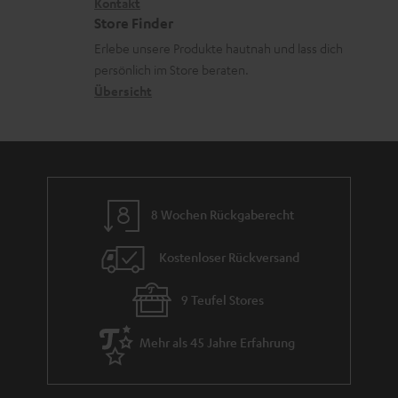
i
Kontakt
t
R
a
Store Finder
k
d
ü
r
Erlebe unsere Produkte hautnah und lass dich
o
a
c
a
persönlich im Store beraten.
n
t
k
Übersicht
n
e
n
t
n
a
i
h
e
m
8 Wochen Rückgaberecht
e
Kostenloser Rückversand
9 Teufel Stores
Mehr als 45 Jahre Erfahrung