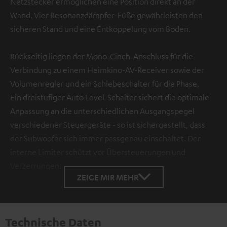
Netzstecker ermöglichen eine Position direkt an der
Wand. Vier Resonanzdämpfer-Füße gewährleisten den
sicheren Stand und eine Entkoppelung vom Boden.
Rückseitig liegen der Mono-Cinch-Anschluss für die
Verbindung zu einem Heimkino-AV-Receiver sowie der
Volumenregler und ein Schiebeschalter für die Phase.
Ein dreistufiger Auto Level-Schalter sichert die optimale
Anpassung an die unterschiedlichen Ausgangspegel
verschiedener Steuergeräte - so ist sichergestellt, dass
der Subwoofer sich immer passgenau einschaltet. Der
interne Limiter schützt vor Übersteuerungen und
Verzerrungen.
ZEIGE MIR MEHR
Technische Daten