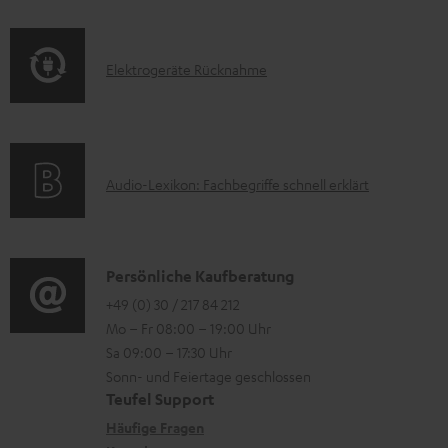
u
f
t
n
o
F
E
Elektrogeräte Rücknahme
t
r
A
l
e
m
Q
e
r
a
s
k
l
t
A
Audio-Lexikon: Fachbegriffe schnell erklärt
t
a
i
u
r
d
o
d
o
e
n
i
K
Persönliche Kaufberatung
g
n
e
o
o
+49 (0) 30 / 217 84 212
e
n
Mo – Fr 08:00 – 19:00 Uhr
-
n
r
z
Sa 09:00 – 17:30 Uhr
L
t
ä
u
Sonn- und Feiertage geschlossen
e
a
t
Teufel Support
r
x
k
e
Häufige Fragen
G