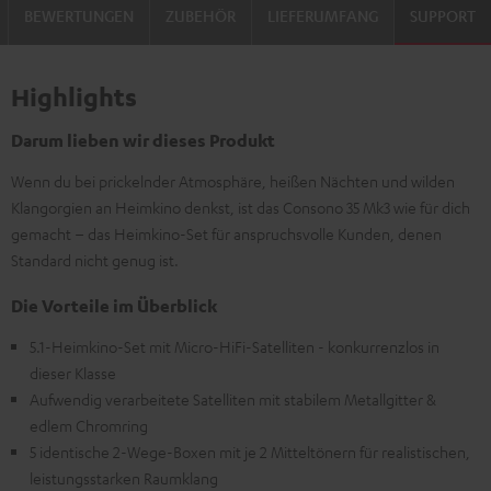
BEWERTUNGEN
ZUBEHÖR
LIEFERUMFANG
SUPPORT
Highlights
Darum lieben wir dieses Produkt
Wenn du bei prickelnder Atmosphäre, heißen Nächten und wilden
Klangorgien an Heimkino denkst, ist das Consono 35 Mk3 wie für dich
gemacht – das Heimkino-Set für anspruchsvolle Kunden, denen
Standard nicht genug ist.
Die Vorteile im Überblick
5.1-Heimkino-Set mit Micro-HiFi-Satelliten - konkurrenzlos in
dieser Klasse
Aufwendig verarbeitete Satelliten mit stabilem Metallgitter &
edlem Chromring
5 identische 2-Wege-Boxen mit je 2 Mitteltönern für realistischen,
leistungsstarken Raumklang