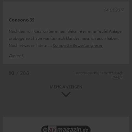
04.05.2017
Consono 35
Nachdem ich kürzlich bei einem Bekannten eine Teufel Anlage
probegehört habe war für mich klar das muss ich auch haben.
Noch etwas im Intern
Komplette Bewertung lesen
Dieter K.
*
10
/ 288
automatisiert übersetzt durch
DeepL
MEHR ANZEIGEN