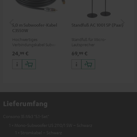
5,0 m Subwoofer-Kabel
Standfuß AC 1001 SP (Paar)
St
C3550W
(Pa
Hochwertiges
Standfuß für Micro-
Sta
Verbindungskabel Subwoofer
Lautsprecher
aus
Cinch Mono
die
24,
€
69,
€
14
99
99
Sat
(CU
Lieferumfang
Consono 35 Mk3 "5.1-Set"
1 × Mono-Subwoofer US 2110/1 SW – Schwarz
1 × Stromkabel – Schwarz