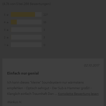
(4.76 von 5 bei 288 Bewertungen)
5
227
4
55
3
3
2
3
1
0
02.10.2017
Einfach nur genial
Ich kann dieses "kleine" Soundsystem nur wärmstens
empfehlen - Optisch sehrgut - Der Sub is Hammer groß!! -
Klanglich einfach Traumhaft Dan
Komplette Bewertung lesen
Markus H.