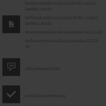
D
Bedienungsanleitung: Consono 35 Mk3 - Center +
Satelliten - Bundle
o
k
Konformitätserklärung: Consono 35 Mk3 - Center +
Satelliten - Bundle
u
m
Bedienungsanleitung: Mono-Subwoofer US 2110/1 SW
e
Konformitätserklärung: Mono-Subwoofer US 2110/1
n
SW
t
e
z
P
Hilfe zu diesem Produkt
u
r
m
o
H
d
e
I
Gesetzliche Gewährleistung
u
r
n
k