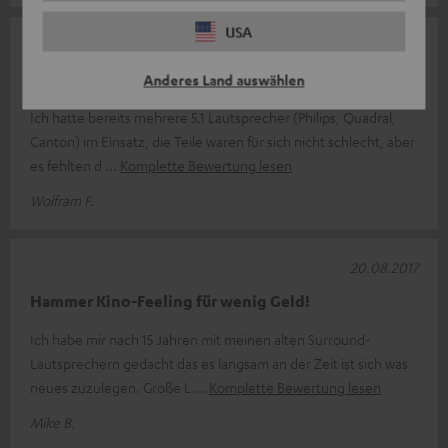
USA
07.09.2017
sehr gute Lautsprecher für diesen Preis!
Anderes Land auswählen
Ich hatte bereits mehrere 5.1 Lautsprecher (Philips, Quadral,
Canton) im Einsatz, die Teile waren für sich nicht schlecht, aber
es fehlten d
Komplette Bewertung lesen
Wolfram F.
20.08.2017
Hammer Kino-Feeling für wenig Geld!
Ich habe mir nach 15 Jahren mit meinen alten Surround-
Lautsprechern gedacht das es langsam an der Zeit ist sich was
neues zuzulegen. Große L
Komplette Bewertung lesen
Mike B.