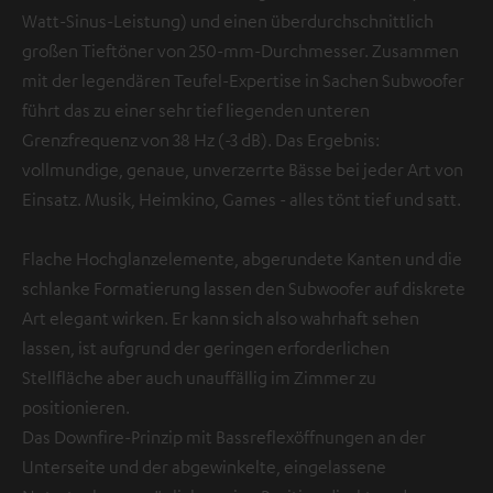
Watt-Sinus-Leistung) und einen überdurchschnittlich
großen Tieftöner von 250-mm-Durchmesser. Zusammen
mit der legendären Teufel-Expertise in Sachen Subwoofer
führt das zu einer sehr tief liegenden unteren
Grenzfrequenz von 38 Hz (-3 dB). Das Ergebnis:
vollmundige, genaue, unverzerrte Bässe bei jeder Art von
Einsatz. Musik, Heimkino, Games - alles tönt tief und satt.
Flache Hochglanzelemente, abgerundete Kanten und die
schlanke Formatierung lassen den Subwoofer auf diskrete
Art elegant wirken. Er kann sich also wahrhaft sehen
lassen, ist aufgrund der geringen erforderlichen
Stellfläche aber auch unauffällig im Zimmer zu
positionieren.
Das Downfire-Prinzip mit Bassreflexöffnungen an der
Unterseite und der abgewinkelte, eingelassene