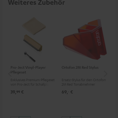
Weiteres Zubehör
Pro-Ject Vinyl-Player
Ortofon 2M Red Stylus
Or
Pflegeset
To
Exklusives Premium-Pflegeset
Ersatz-Stylus für den Ortofon
Mo
von Pro-Ject für Schallplatten
2M Red Tonabnehmer
To
und - spieler, nur im Teufel
Ort
39,
€
69,
€
99
99
‐
Webshop erhältlich
leb
wa