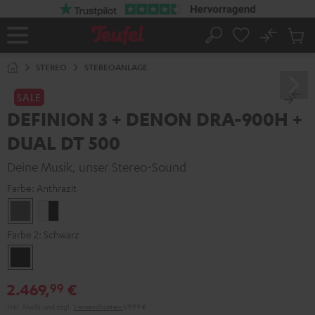
ZUM
NHALT
RINGEN
No
Abs
Startseite
Suche
Artike
im
STEREO
STEREOANLAGE
Waren
SALE
DEFINION 3 + DENON DRA-900H +
DUAL DT 500
Deine Musik, unser Stereo-Sound
Farbe:
Anthrazit
Anthrazit
Weiß
/
Farbe 2:
Schwarz
Schwarz
Schwarz
2.469,
€
99
Inkl. MwSt
und zzgl.
Versandkosten
69,99 €