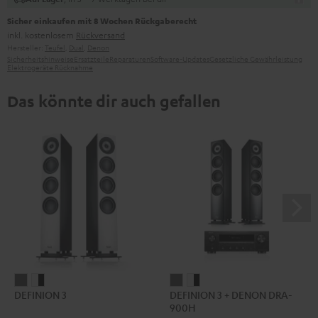
Sicher einkaufen mit 8 Wochen Rückgaberecht
inkl. kostenlosem
Rückversand
Hersteller:
Teufel
,
Dual
,
Denon
Sicherheitshinweise
Ersatzteile
Reparaturen
Software-Updates
Gesetzliche Gewährleistung
Elektrogeräte Rücknahme
Das könnte dir auch gefallen
DEFINION
DEFINION
DEFINION
DEFINION
DEFINION 3
DEFINION 3 + DENON DRA-
3
3
3
3
900H
Anthrazit
Weiß
+
+