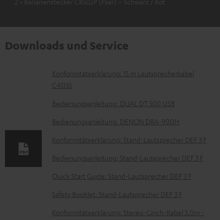
2 × Bananenstecker C8502P (Paar) – Schwarz / Rot
Downloads und Service
D
Konformitätserklärung: 15 m Lautsprecherkabel
C4515S
o
k
Bedienungsanleitung: DUAL DT 500 USB
u
Bedienungsanleitung: DENON DRA-900H
m
Konformitätserklärung: Stand-Lautsprecher DEF 3 F
e
Bedienungsanleitung: Stand-Lautsprecher DEF 3 F
n
t
Quick Start Guide: Stand-Lautsprecher DEF 3 F
e
Safety Booklet: Stand-Lautsprecher DEF 3 F
z
Konformitätserklärung: Stereo-Cinch-Kabel 3.0m -