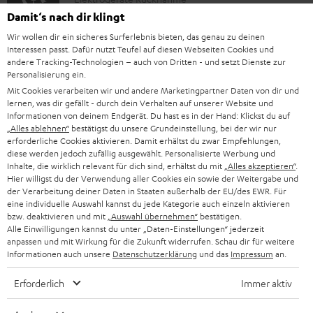
E
r
i
Damit‘s nach dir klingt
l
m
o
Wir wollen dir ein sicheres Surferlebnis bieten, das genau zu deinen
e
a
n
Interessen passt. Dafür nutzt Teufel auf diesen Webseiten Cookies und
k
andere Tracking-Technologien – auch von Dritten - und setzt Dienste zur
t
e
Personalisierung ein.
A
Audio-Lexikon: Fachbegriffe schnell erklärt
t
i
n
Mit Cookies verarbeiten wir und andere Marketingpartner Daten von dir und
u
r
lernen, was dir gefällt - durch dein Verhalten auf unserer Website und
o
z
Informationen von deinem Endgerät. Du hast es in der Hand: Klickst du auf
d
o
n
„Alles ablehnen“
bestätigst du unsere Grundeinstellung, bei der wir nur
u
i
erforderliche Cookies aktivieren. Damit erhältst du zwar Empfehlungen,
K
Persönliche Kaufberatung
g
e
m
diese werden jedoch zufällig ausgewählt. Personalisierte Werbung und
o
o
+49 (0) 30 / 217 84 212
e
Inhalte, die wirklich relevant für dich sind, erhältst du mit
„Alles akzeptieren“
.
n
V
Hier willigst du der Verwendung aller Cookies ein sowie der Weitergabe und
Mo – Fr 08:00 – 19:00 Uhr
-
n
r
z
der Verarbeitung deiner Daten in Staaten außerhalb der EU/des EWR. Für
e
Sa 09:00 – 17:30 Uhr
L
eine individuelle Auswahl kannst du jede Kategorie auch einzeln aktivieren
t
ä
u
r
Sonn- und Feiertage geschlossen
bzw. deaktivieren und mit
„Auswahl übernehmen“
bestätigen.
e
a
t
Teufel Support
Alle Einwilligungen kannst du unter „Daten-Einstellungen“ jederzeit
r
s
anpassen und mit Wirkung für die Zukunft widerrufen. Schau dir für weitere
x
k
e
Häufige Fragen
G
Informationen auch unsere
Datenschutzerklärung
und das
Impressum
an.
a
i
Kontakt
t
R
a
n
Store Finder
Erforderlich
Immer aktiv
k
d
ü
r
d
Erlebe unsere Produkte hautnah und lass dich
o