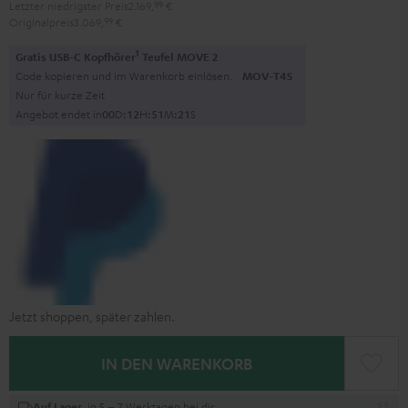
Letzter niedrigster Preis
2.169,
99
€
Originalpreis
3.069,
99
€
1
Gratis USB-C Kopfhörer
Teufel MOVE 2
Code kopieren und im Warenkorb einlösen.
MOV-T4S
Nur für kurze Zeit
Angebot endet in
0
0
D
:
1
2
H
:
5
1
M
:
2
0
S
Jetzt shoppen, später zahlen.
IN DEN WARENKORB
, in 5 – 7 Werktagen bei dir
Auf Lager