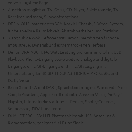
verzerrungsfreie Pegel
Anschluss möglich an TV-Gerät, CD-Player, Spielekonsole, TV-
Receiver und mehr, Subwoofer optional
DEFINION 3: patentiertes SCA-Koaxial-Chassis, 3-Wege-System,
für beispiellose Räumlichkeit, Abstrahlverhalten und Präzision
3 langhubige Wok-Tieftöner mit Carbon-Membranen für hohe
Impulstreue, Dynamik und extrem trockenen Tiefbass
Denon DRA-900H: 145 Watt Leistung pro Kanal an 6 Ohm, USB-
Playback, Phono-Eingang sowie weitere analoge und digitale
Eingänge, 6 HDMI-Eingänge und 1 HDMI Ausgang mit
Unterstützung für 8K, 3D, HDCP 2.3, HDR10+, ARC/eARC und
Dolby Vision
Radio über UKW und DAB+, Sprachsteuerung mit Works with Alexa,
Google Assistant, Apple Siri, Bluetooth, Amazon Music, AirPlay 2,
Napster, Internetradio via TuneIn, Deezer, Spotify Connect,
Soundcloud, TIDAL und mehr
DUAL DT 500 USB: HiFi-Plattenspieler mit USB-Anschluss &
Riemenantrieb, geeignet für LP und Single