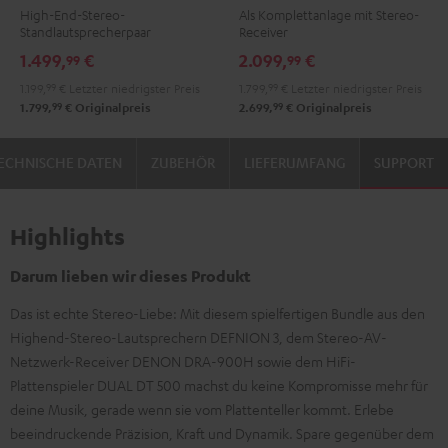
High-End-Stereo-
Als Komplettanlage mit Stereo-
/
DENON
DENON
Standlautsprecherpaar
Receiver
Schwarz
DRA-
DRA-
1.499,
€
2.099,
€
99
99
900H
900H
1.199,
99
€
Letzter niedrigster Preis
1.799,
99
€
Letzter niedrigster Preis
Anthrazit
Weiß
99
99
1.799,
€
Originalpreis
2.699,
€
Originalpreis
/
Schwarz
ECHNISCHE DATEN
ZUBEHÖR
LIEFERUMFANG
SUPPORT
Highlights
Darum lieben wir dieses Produkt
Das ist echte Stereo-Liebe: Mit diesem spielfertigen Bundle aus den
Highend-Stereo-Lautsprechern DEFNION 3, dem Stereo-AV-
Netzwerk-Receiver DENON DRA-900H sowie dem HiFi-
Plattenspieler DUAL DT 500 machst du keine Kompromisse mehr für
deine Musik, gerade wenn sie vom Plattenteller kommt. Erlebe
beeindruckende Präzision, Kraft und Dynamik. Spare gegenüber dem