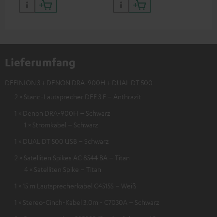
Lieferumfang
DEFINION 3 + DENON DRA-900H + DUAL DT 500
2 × Stand-Lautsprecher DEF 3 F – Anthrazit
1 × Denon DRA-900H – Schwarz
1 × Stromkabel – Schwarz
1 × DUAL DT 500 USB – Schwarz
2 × Satelliten Spikes AC 8544 BA – Titan
4 × Satelliten Spike – Titan
1 × 15 m Lautsprecherkabel C4515S – Weiß
1 × Stereo-Cinch-Kabel 3.0m - C7030A – Schwarz