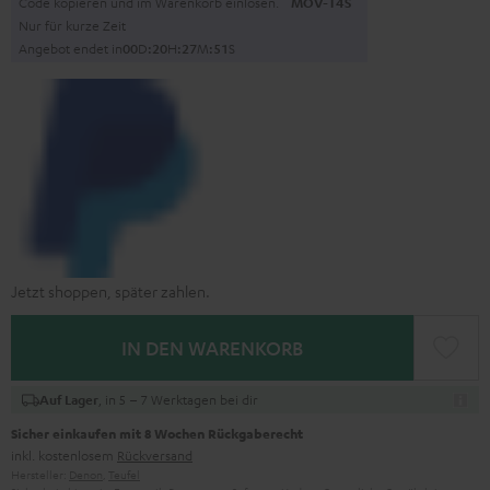
Code kopieren und im Warenkorb einlösen.
MOV-T4S
Nur für kurze Zeit
Angebot endet in
0
0
D
:
2
0
H
:
2
7
M
:
5
0
S
Jetzt shoppen, später zahlen.
IN DEN WARENKORB
, in 5 – 7 Werktagen bei dir
Auf Lager
Sicher einkaufen mit 8 Wochen Rückgaberecht
inkl. kostenlosem
Rückversand
Hersteller:
Denon
,
Teufel