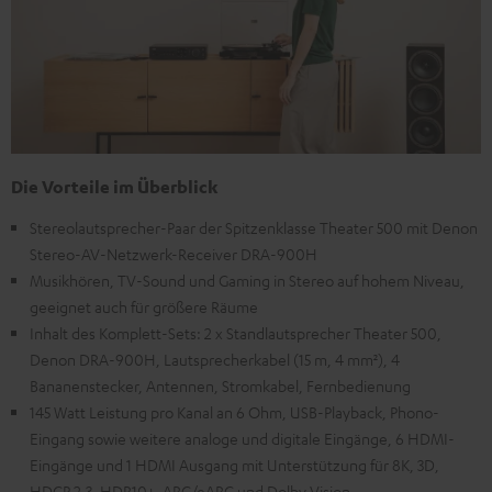
Die Vorteile im Überblick
Stereolautsprecher-Paar der Spitzenklasse Theater 500 mit Denon
Stereo-AV-Netzwerk-Receiver DRA-900H
Musikhören, TV-Sound und Gaming in Stereo auf hohem Niveau,
geeignet auch für größere Räume
Inhalt des Komplett-Sets: 2 x Standlautsprecher Theater 500,
Denon DRA-900H, Lautsprecherkabel (15 m, 4 mm²), 4
Bananenstecker, Antennen, Stromkabel, Fernbedienung
145 Watt Leistung pro Kanal an 6 Ohm, USB-Playback, Phono-
Eingang sowie weitere analoge und digitale Eingänge, 6 HDMI-
Eingänge und 1 HDMI Ausgang mit Unterstützung für 8K, 3D,
HDCP 2.3, HDR10+, ARC/eARC und Dolby Vision