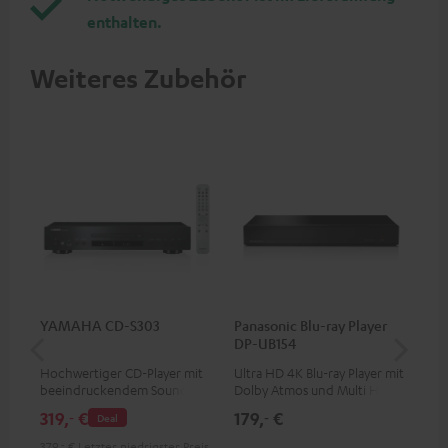
enthalten.
Weiteres Zubehör
YAMAHA CD-S303
Panasonic Blu-ray Player
Hi
DP-UB154
mit
Hochwertiger CD-Player mit
Ultra HD 4K Blu-ray Player mit
Hi
beeindruckendem Sound und
Dolby Atmos und Multi HDR-
unt
wertiger Verarbeitung
Unterstützung inklusive
wie
319,
€
179,
€
16
‐
‐
Deal
HDR10+ für eine überragende
Bildqualität mit lebensechten
379,
‐
€
Letzter niedrigster Preis