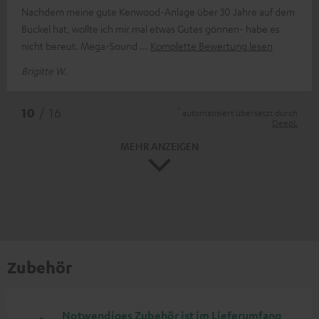
Nachdem meine gute Kenwood-Anlage über 30 Jahre auf dem
Buckel hat, wollte ich mir mal etwas Gutes gönnen- habe es
nicht bereut. Mega-Sound
Komplette Bewertung lesen
Brigitte W.
*
10
/ 16
automatisiert übersetzt durch
DeepL
MEHR ANZEIGEN
Zubehör
Notwendiges Zubehör ist im Lieferumfang