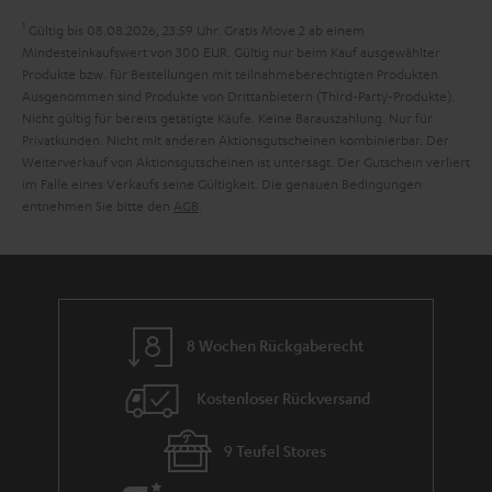
h
e
1
Gültig bis 08.08.2026, 23:59 Uhr. Gratis Move 2 ab einem
m
Mindesteinkaufswert von 300 EUR. Gültig nur beim Kauf ausgewählter
Produkte bzw. für Bestellungen mit teilnahmeberechtigten Produkten.
e
Ausgenommen sind Produkte von Drittanbietern (Third-Party-Produkte).
Nicht gültig für bereits getätigte Käufe. Keine Barauszahlung. Nur für
Privatkunden. Nicht mit anderen Aktionsgutscheinen kombinierbar. Der
Weiterverkauf von Aktionsgutscheinen ist untersagt. Der Gutschein verliert
im Falle eines Verkaufs seine Gültigkeit. Die genauen Bedingungen
entnehmen Sie bitte den
AGB
.
8 Wochen Rückgaberecht
Kostenloser Rückversand
9 Teufel Stores