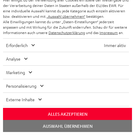
Hier willigst du der Verwendung aller Cookies ein sowie der Weitergabe und
Sendungsverfolgung
der Verarbeitung deiner Daten in Staaten außerhalb der EU/des EWR. Für
eine individuelle Auswahl kannst du jede Kategorie auch einzeln aktivieren
bzw. deaktivieren und mit
„Auswahl übernehmen“
bestätigen.
Store Finder
Alle Einwilligungen kannst du unter „Daten-Einstellungen“ jederzeit
Erlebe unsere Produkte hautnah und lass dich persönlich
anpassen und mit Wirkung für die Zukunft widerrufen. Schau dir für weitere
Informationen auch unsere
Datenschutzerklärung
und das
Impressum
an.
im Store beraten.
Erforderlich
Immer aktiv
Analyse
Marketing
Personalisierung
Externe Inhalte
ALLES AKZEPTIEREN
BIS ZU
45 €
Chat
AUSWAHL ÜBERNEHMEN
starten
RABATT