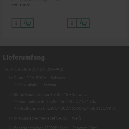
Kontrasten und Farben
‐
379,
€
UVP
Lieferumfang
THEATER 500 + DENON DRA-900H
1 × Denon DRA-900H – Schwarz
1 × Stromkabel – Schwarz
2 × Stand-Lautsprecher T 500 F 16 – Schwarz
1 × Gummifüße für T 500 F 16 / FR / D / C (4 Stk.)
4 × Stoffrahmen f. T230C/T300/T500Mk2/T 500 F/C/FR 16
1 × 15 m Lautsprecherkabel C4515S – Weiß
2 × Bananenstecker C8502P (Paar) – Schwarz / Rot