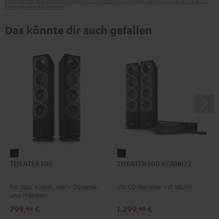
Sicherheitshinweise
Ersatzteile
Reparaturen
Software-Updates
Gesetzliche Gewährleistung
Elektrogeräte Rücknahme
Das könnte dir auch gefallen
THEATER
THEATER
THEATER 500
THEATER 500 KOMBO 2
500
500
Schwarz
KOMBO
Für Jazz, Klassik, mehr Dynamik
Mit CD-Receiver mit WLAN
2
und Präzision
Schwarz
799,
€
1.299,
€
99
99