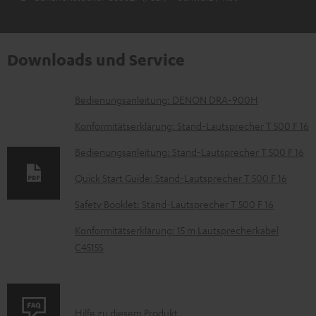
Downloads und Service
D
Bedienungsanleitung: DENON DRA-900H
o
Konformitätserklärung: Stand-Lautsprecher T 500 F 16
k
Bedienungsanleitung: Stand-Lautsprecher T 500 F 16
u
Quick Start Guide: Stand-Lautsprecher T 500 F 16
m
e
Safety Booklet: Stand-Lautsprecher T 500 F 16
n
Konformitätserklärung: 15 m Lautsprecherkabel
t
C4515S
e
z
u
P
Hilfe zu diesem Produkt