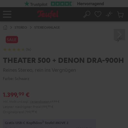
ZUM
NHALT
RINGEN
No
Abs
Startseite
Suche
Artike
im
STEREO
STEREOANLAGE
Waren
SALE
(16)
THEATER 500 + DENON DRA-900H
Reines Stereo, rein ins Vergnügen
Farbe:
Schwarz
1.399,
€
99
Inkl. MwSt
und zzgl.
Versandkosten
69,99 €
Letzter niedrigster Preis
1.199,
99
€
Originalpreis
1.799,
99
€
1
Gratis USB-C Kopfhörer
Teufel MOVE 2