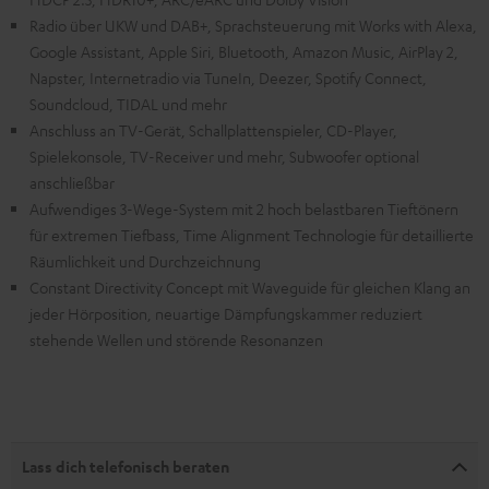
Radio über UKW und DAB+, Sprachsteuerung mit Works with Alexa,
Google Assistant, Apple Siri, Bluetooth, Amazon Music, AirPlay 2,
Napster, Internetradio via TuneIn, Deezer, Spotify Connect,
Soundcloud, TIDAL und mehr
Anschluss an TV-Gerät, Schallplattenspieler, CD-Player,
Spielekonsole, TV-Receiver und mehr, Subwoofer optional
anschließbar
Aufwendiges 3-Wege-System mit 2 hoch belastbaren Tieftönern
für extremen Tiefbass, Time Alignment Technologie für detaillierte
Räumlichkeit und Durchzeichnung
Constant Directivity Concept mit Waveguide für gleichen Klang an
jeder Hörposition, neuartige Dämpfungskammer reduziert
stehende Wellen und störende Resonanzen
Lass dich telefonisch beraten