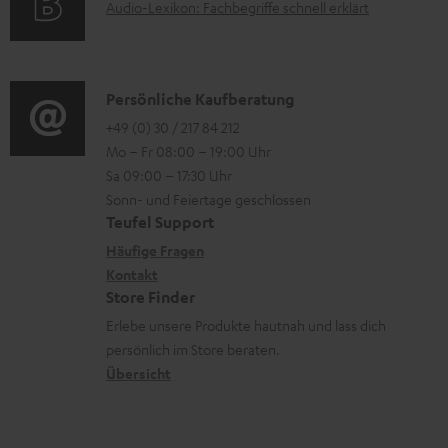
A
Audio-Lexikon: Fachbegriffe schnell erklärt
t
i
n
u
r
o
z
d
o
n
u
i
K
Persönliche Kaufberatung
g
e
m
o
o
+49 (0) 30 / 217 84 212
e
n
V
Mo – Fr 08:00 – 19:00 Uhr
-
n
r
z
e
Sa 09:00 – 17:30 Uhr
L
t
ä
u
r
Sonn- und Feiertage geschlossen
e
a
t
Teufel Support
r
s
x
k
e
Häufige Fragen
G
a
i
Kontakt
t
R
a
n
Store Finder
k
d
ü
r
d
Erlebe unsere Produkte hautnah und lass dich
o
a
c
a
persönlich im Store beraten.
n
t
k
Übersicht
n
e
n
t
n
a
i