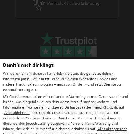
Mehr als 45 Jahre Erfahrung
Damit‘s nach dir klingt
Wir wollen dir ein sicheres Surferlebnis bieten, das genau zu deinen
Interessen passt. Dafür nutzt Teufel auf diesen Webseiten Cookies und
andere Tracking-Technologien – auch von Dritten - und setzt Dienste zur
Teufel Blog
Personalisierung ein.
Audio-Technologien, HiFi-Trends, Tipps & Tricks
Mit Cookies verarbeiten wir und andere Marketingpartner Daten von dir und
lernen, was dir gefällt - durch dein Verhalten auf unserer Website und
Informationen von deinem Endgerät. Du hast es in der Hand: Klickst du auf
Teufel Support
„Alles ablehnen“
bestätigst du unsere Grundeinstellung, bei der wir nur
Häufige Fragen
erforderliche Cookies aktivieren. Damit erhältst du zwar Empfehlungen,
Kontakt
diese werden jedoch zufällig ausgewählt. Personalisierte Werbung und
Inhalte, die wirklich relevant für dich sind, erhältst du mit
„Alles akzeptieren“
.
Rückgabe / Rücktritt