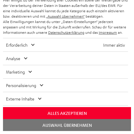
Hier willigst du der Verwendung aller Cookies ein sowie der Weitergabe und
der Verarbeitung deiner Daten in Staaten außerhalb der EU/des EWR. Für
eine individuelle Auswahl kannst du jede Kategorie auch einzeln aktivieren
Notwendiges Zubehör ist im Lieferumfang
bzw. deaktivieren und mit
„Auswahl übernehmen“
bestätigen.
Alle Einwilligungen kannst du unter „Daten-Einstellungen“ jederzeit
enthalten.
anpassen und mit Wirkung für die Zukunft widerrufen. Schau dir für weitere
Informationen auch unsere
Datenschutzerklärung
und das
Impressum
an.
Weiteres Zubehör
Erforderlich
Immer aktiv
Analyse
Marketing
Personalisierung
Externe Inhalte
ALLES AKZEPTIEREN
YAMAHA CD-S303
Panasonic Blu-ray Player
30
DP-UB154
C4
Chat
AUSWAHL ÜBERNEHMEN
starten
Hochwertiger CD-Player mit
Ultra HD 4K Blu-ray Player mit
Lau
beeindruckendem Sound und
Dolby Atmos und Multi HDR-
mm