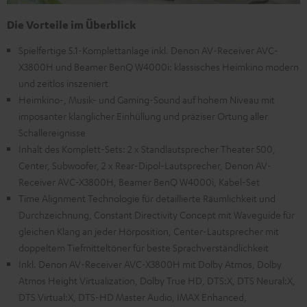
Die Vorteile im Überblick
Spielfertige 5.1-Komplettanlage inkl. Denon AV-Receiver AVC-
X3800H und Beamer BenQ W4000i: klassisches Heimkino modern
und zeitlos inszeniert
Heimkino-, Musik- und Gaming-Sound auf hohem Niveau mit
imposanter klanglicher Einhüllung und präziser Ortung aller
Schallereignisse
Inhalt des Komplett-Sets: 2 x Standlautsprecher Theater 500,
Center, Subwoofer, 2 x Rear-Dipol-Lautsprecher, Denon AV-
Receiver AVC-X3800H, Beamer BenQ W4000i, Kabel-Set
Time Alignment Technologie für detaillierte Räumlichkeit und
Durchzeichnung, Constant Directivity Concept mit Waveguide für
gleichen Klang an jeder Hörposition, Center-Lautsprecher mit
doppeltem Tiefmitteltöner für beste Sprachverständlichkeit
Inkl. Denon AV-Receiver AVC-X3800H mit Dolby Atmos, Dolby
Atmos Height Virtualization, Dolby True HD, DTS:X, DTS Neural:X,
DTS Virtual:X, DTS-HD Master Audio, IMAX Enhanced,