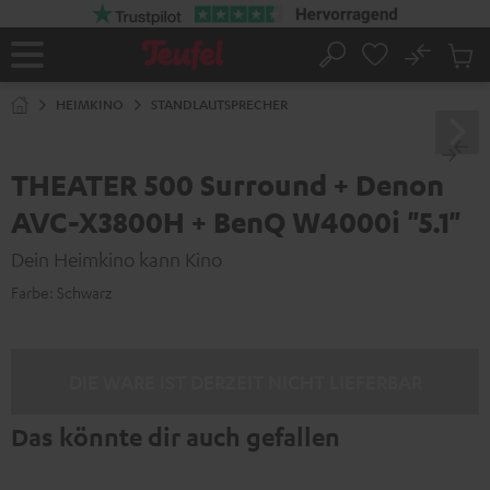
ZUM
NHALT
RINGEN
No
Abs
Startseite
Suche
Artike
im
HEIMKINO
STANDLAUTSPRECHER
Waren
THEATER 500 Surround + Denon
AVC-X3800H + BenQ W4000i "5.1"
Dein Heimkino kann Kino
Farbe:
Schwarz
DIE WARE IST DERZEIT NICHT LIEFERBAR
Das könnte dir auch gefallen