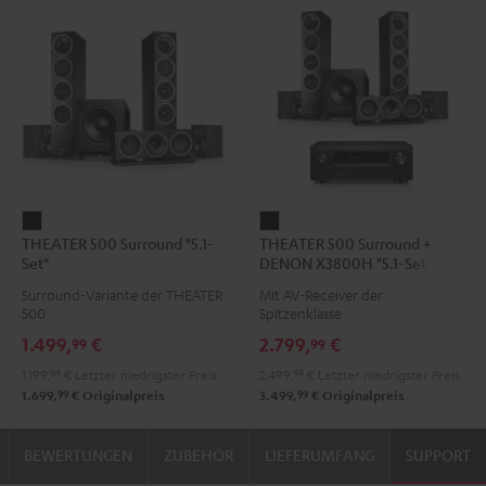
THEATER
THEATER
THEATER 500 Surround "5.1-
THEATER 500 Surround +
500
500
Set"
DENON X3800H "5.1-Set"
Surround
Surround
Surround-Variante der THEATER
Mit AV-Receiver der
"5.1-
+
500
Spitzenklasse
Set"
DENON
1.499,
€
2.799,
€
99
99
Schwarz
X3800H
1.199,
99
€
Letzter niedrigster Preis
2.499,
99
€
Letzter niedrigster Preis
"5.1-
99
99
1.699,
€
Originalpreis
3.499,
€
Originalpreis
Set"
Schwarz
BEWERTUNGEN
ZUBEHÖR
LIEFERUMFANG
SUPPORT