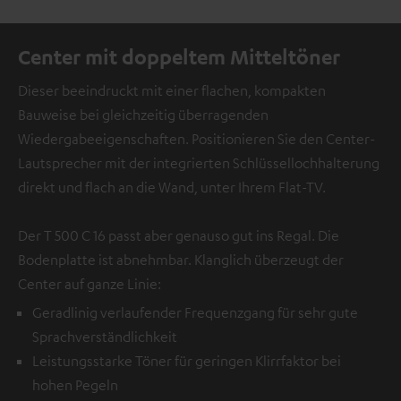
Center mit doppeltem Mitteltöner
Dieser beeindruckt mit einer flachen, kompakten
Bauweise bei gleichzeitig überragenden
Wiedergabeeigenschaften. Positionieren Sie den Center-
Lautsprecher mit der integrierten Schlüssellochhalterung
direkt und flach an die Wand, unter Ihrem Flat-TV.
Der T 500 C 16 passt aber genauso gut ins Regal. Die
Bodenplatte ist abnehmbar. Klanglich überzeugt der
Center auf ganze Linie:
Geradlinig verlaufender Frequenzgang für sehr gute
Sprachverständlichkeit
Leistungsstarke Töner für geringen Klirrfaktor bei
hohen Pegeln