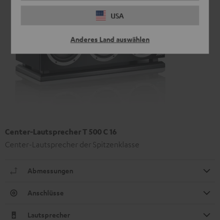
USA
Anderes Land auswählen
Center-Lautsprecher T 500 C 16
Center-Lautsprecher der Spitzenklasse
Abmessungen
Anschlüsse
Lautsprecher