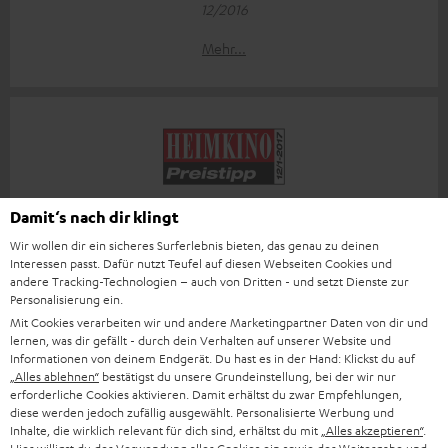
12/2016
Mehr...
"...legitimer, verbesserter Nachfolger eines echten
Damit‘s nach dir klingt
Klassikers"
Wir wollen dir ein sicheres Surferlebnis bieten, das genau zu deinen
Interessen passt. Dafür nutzt Teufel auf diesen Webseiten Cookies und
Heimkino Magazin
andere Tracking-Technologien – auch von Dritten - und setzt Dienste zur
12-01/2017
Personalisierung ein.
Mit Cookies verarbeiten wir und andere Marketingpartner Daten von dir und
Mehr...
lernen, was dir gefällt - durch dein Verhalten auf unserer Website und
Informationen von deinem Endgerät. Du hast es in der Hand: Klickst du auf
„Alles ablehnen“
bestätigst du unsere Grundeinstellung, bei der wir nur
erforderliche Cookies aktivieren. Damit erhältst du zwar Empfehlungen,
diese werden jedoch zufällig ausgewählt. Personalisierte Werbung und
Zubehör
Inhalte, die wirklich relevant für dich sind, erhältst du mit
„Alles akzeptieren“
.