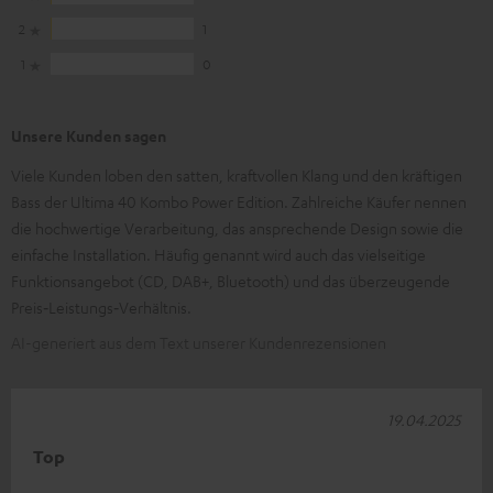
2
1
1
0
Unsere Kunden sagen
Viele Kunden loben den satten, kraftvollen Klang und den kräftigen
Bass der Ultima 40 Kombo Power Edition. Zahlreiche Käufer nennen
die hochwertige Verarbeitung, das ansprechende Design sowie die
einfache Installation. Häufig genannt wird auch das vielseitige
Funktionsangebot (CD, DAB+, Bluetooth) und das überzeugende
Preis‑Leistungs‑Verhältnis.
AI-generiert aus dem Text unserer Kundenrezensionen
19.04.2025
Top