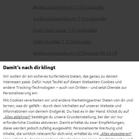
D
Bedienungsanleitung: T 10 Subwoofer
o
Konformitätserklärung: T 10 Subwoofer
k
Quick Start Guide: T 10 Subwoofer
u
Safety Booklet: T 10 Subwoofer
m
e
Bedienungsanleitung: CD Receiver KB 62 CR
n
Konformitätserklärung: CD Receiver KB 62 CR
Damit‘s nach dir klingt
t
Bedienungsanleitung: Stand-Lautsprecher UL 40 Mk3
Wir wollen dir ein sicheres Surferlebnis bieten, das genau zu deinen
e
Interessen passt. Dafür nutzt Teufel auf diesen Webseiten Cookies und
18 (Stk.)
andere Tracking-Technologien – auch von Dritten - und setzt Dienste zur
z
Personalisierung ein.
Konformitätserklärung: Stand-Lautsprecher UL 40
u
Mit Cookies verarbeiten wir und andere Marketingpartner Daten von dir und
Mk3 18 (Stk.)
lernen, was dir gefällt - durch dein Verhalten auf unserer Website und
m
Informationen von deinem Endgerät. Du hast es in der Hand: Klickst du auf
Quick Start Guide: Stand-Lautsprecher UL 40 Mk3 18
„Alles ablehnen“
bestätigst du unsere Grundeinstellung, bei der wir nur
H
(Stk.)
erforderliche Cookies aktivieren. Damit erhältst du zwar Empfehlungen,
e
diese werden jedoch zufällig ausgewählt. Personalisierte Werbung und
Safety Booklet: Stand-Lautsprecher UL 40 Mk3 18
Inhalte, die wirklich relevant für dich sind, erhältst du mit
„Alles akzeptieren“
.
r