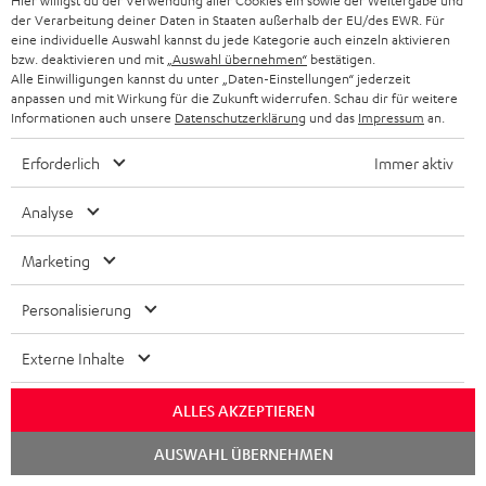
Hier willigst du der Verwendung aller Cookies ein sowie der Weitergabe und
(Stk.)
der Verarbeitung deiner Daten in Staaten außerhalb der EU/des EWR. Für
u
eine individuelle Auswahl kannst du jede Kategorie auch einzeln aktivieren
Konformitätserklärung: 5,0 m Subwoofer-Kabel
n
bzw. deaktivieren und mit
„Auswahl übernehmen“
bestätigen.
C3550W
Alle Einwilligungen kannst du unter „Daten-Einstellungen“ jederzeit
t
anpassen und mit Wirkung für die Zukunft widerrufen. Schau dir für weitere
Informationen auch unsere
Datenschutzerklärung
und das
Impressum
an.
e
r
Erforderlich
Immer aktiv
P
Hilfe zu diesem Produkt
l
r
Analyse
a
o
d
Marketing
d
e
I
Gesetzliche Gewährleistung
u
Personalisierung
n
n
k
f
Externe Inhalte
t
o
F
ALLES AKZEPTIEREN
E
Elektrogeräte Rücknahme
r
A
Chat
l
AUSWAHL ÜBERNEHMEN
m
Q
starten