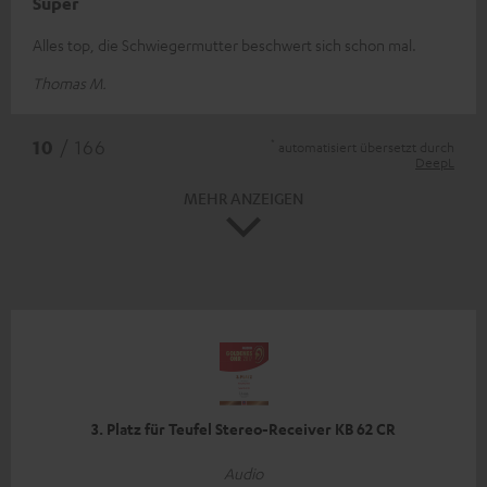
Super
Alles top, die Schwiegermutter beschwert sich schon mal.
Thomas M.
*
10
/ 166
automatisiert übersetzt durch
DeepL
MEHR ANZEIGEN
3. Platz für Teufel Stereo-Receiver KB 62 CR
Audio