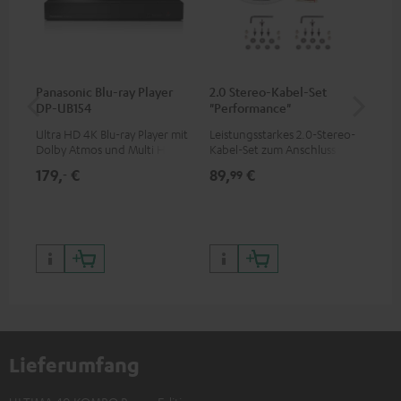
Panasonic Blu-ray Player
2.0 Stereo-Kabel-Set
5,
DP-UB154
"Performance"
C3
Ultra HD 4K Blu-ray Player mit
Leistungsstarkes 2.0-Stereo-
Ho
Dolby Atmos und Multi HDR-
Kabel-Set zum Anschluss von
Ver
Unterstützung inklusive
Stereo-Lautsprecher
Ci
179,
€
89,
€
24
‐
99
HDR10+ für eine überragende
Bildqualität mit lebensechten
Kontrasten und Farben
Lieferumfang