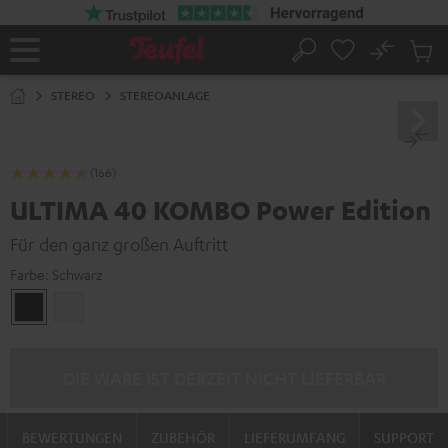
ZUM
NHALT
RINGEN
No
Abs
Startseite
Suche
Artike
im
STEREO
STEREOANLAGE
Waren
(166)
ULTIMA 40 KOMBO Power Edition
Für den ganz großen Auftritt
Farbe:
Schwarz
Schwarz
Weiß
DIE WARE IST DERZEIT NICHT LIEFERBAR
BEWERTUNGEN
ZUBEHÖR
LIEFERUMFANG
SUPPORT