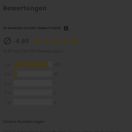
Bewertungen
So bewerten Kunden dieses Produkt
4.89
(4.89 von 5 bei 556 Bewertungen)
5
500
4
53
3
1
2
2
1
0
Unsere Kunden sagen
Viele Kunden loben den kraftvollen, klaren und räumlichen Klang