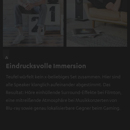
A
Eindrucksvolle Immersion
n
d
Teufel würfelt kein x-beliebiges Set zusammen. Hier sind
i
alle Speaker klanglich aufeinander abgestimmt. Das
e
Resultat: Höre einhüllende Surround-Effekte bei Filmton,
s
eine mitreißende Atmosphäre bei Musikkonzerten von
e
Blu-ray sowie genau lokalisierbare Gegner beim Gaming.
r
S
t