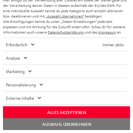
Hier willigst du der Verwendung aller Cookies ein sowie der Weitergabe und
der Verarbeitung deiner Daten in Staaten außerhalb der EU/des EWR. Für
eine individuelle Auswahl kannst du jede Kategorie auch einzeln aktivieren
bzw. deaktivieren und mit
„Auswahl übernehmen“
bestätigen.
„… ein echtes Highlight …“
Alle Einwilligungen kannst du unter „Daten-Einstellungen“ jederzeit
anpassen und mit Wirkung für die Zukunft widerrufen. Schau dir für weitere
HiFi Test
Informationen auch unsere
Datenschutzerklärung
und das
Impressum
an.
06/2018
Erforderlich
Immer aktiv
Mehr...
Analyse
Marketing
Personalisierung
„… wahrhaftig eine lebende Legende!“
Externe Inhalte
Heimkino
ALLES AKZEPTIEREN
11-12/2018
Chat
Mehr...
AUSWAHL ÜBERNEHMEN
starten