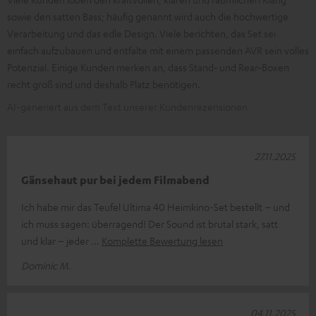
sowie den satten Bass; häufig genannt wird auch die hochwertige
Verarbeitung und das edle Design. Viele berichten, das Set sei
einfach aufzubauen und entfalte mit einem passenden AVR sein volles
Potenzial. Einige Kunden merken an, dass Stand‑ und Rear‑Boxen
recht groß sind und deshalb Platz benötigen.
AI-generiert aus dem Text unserer Kundenrezensionen
27.11.2025
Gänsehaut pur bei jedem Filmabend
Ich habe mir das Teufel Ultima 40 Heimkino-Set bestellt – und
ich muss sagen: überragend! Der Sound ist brutal stark, satt
und klar – jeder
Komplette Bewertung lesen
Dominic M.
04.11.2025