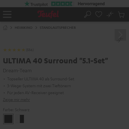
ZUM
NHALT
RINGEN
No
Abs
Startseite
Suche
Artike
im
HEIMKINO
STANDLAUTSPRECHER
Waren
(556)
ULTIMA 40 Surround "5.1-Set"
Dream-Team
Topseller ULTIMA 40 als Surround-Set
3-Wege-System mit zwei Tieftönern
Für jeden AV-Receiver geeignet
Zeige mir mehr
Farbe:
Schwarz
Schwarz
Weiß
/