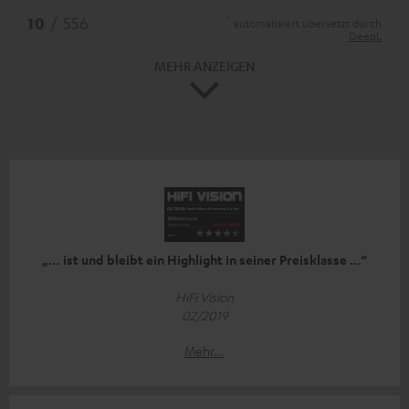
*
10
/ 556
automatisiert übersetzt durch
DeepL
MEHR ANZEIGEN
„… ist und bleibt ein Highlight in seiner Preisklasse …“
HiFi Vision
02/2019
Mehr...