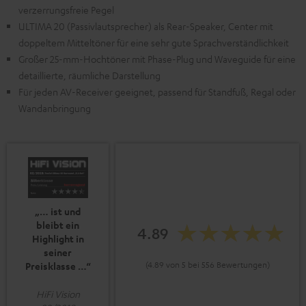
verzerrungsfreie Pegel
ULTIMA 20 (Passivlautsprecher) als Rear-Speaker, Center mit
doppeltem Mitteltöner für eine sehr gute Sprachverständlichkeit
Großer 25-mm-Hochtöner mit Phase-Plug und Waveguide für eine
detaillierte, räumliche Darstellung
Für jeden AV-Receiver geeignet, passend für Standfuß, Regal oder
Wandanbringung
„… ist und
bleibt ein
4.89
Highlight in
seiner
(4.89 von 5 bei 556 Bewertungen)
Preisklasse …“
HiFi Vision