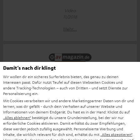
Video
11/2018
Mehr...
Damit‘s nach dir klingt
Wir wollen dir ein sicheres Surferlebnis bieten, das genau zu deinen
„Großer Klang für kleines Geld“
Interessen passt. Dafür nutzt Teufel auf diesen Webseiten Cookies und
andere Tracking-Technologien – auch von Dritten - und setzt Dienste zur
AV-Magazin
Personalisierung ein.
31.10.2018
Mit Cookies verarbeiten wir und andere Marketingpartner Daten von dir und
lernen, was dir gefällt - durch dein Verhalten auf unserer Website und
Mehr...
Informationen von deinem Endgerät. Du hast es in der Hand: Klickst du auf
„Alles ablehnen“
bestätigst du unsere Grundeinstellung, bei der wir nur
erforderliche Cookies aktivieren. Damit erhältst du zwar Empfehlungen,
diese werden jedoch zufällig ausgewählt. Personalisierte Werbung und
Inhalte, die wirklich relevant für dich sind, erhältst du mit
„Alles akzeptieren“
.