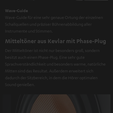
Weitere
Informationen
Wave-Guide
sind
Wave-Guide für eine sehr genaue Ortung der einzelnen
in
Schallquellen und präziser Bühnenabbildung aller
der
Instrumente und Stimmen.
Datenschutzerklärung
Mitteltöner aus Kevlar mit Phase-Plug
unter
I
Der Mitteltöner ist nicht nur besonders groß, sondern
zu
besitzt auch einen Phase-Plug. Eine sehr gute
finden
.
Sprachverständlichkeit und besonders warme, natürliche
Mitten sind das Resultat. Außerdem erweitert sich
dadurch der Sitzbereich, in dem die Hörer optimalen
Sound genießen.