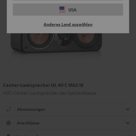
USA
Anderes Land auswählen
Center-Lautsprecher UL 40 C Mk3 18
HiFi-Center-Lautsprecher der Spitzenklasse
Abmessungen
Anschlüsse