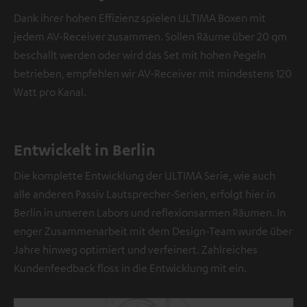
i
Dank ihrer hohen Effizienz spielen ULTIMA Boxen mit
n
jedem AV-Receiver zusammen. Sollen Räume über 20 qm
V
beschallt werden oder wird das Set mit hohen Pegeln
i
betrieben, empfehlen wir AV-Receiver mit mindestens 120
d
e
Watt pro Kanal.
o
NMALIG
Entwickelt in Berlin
STIMMEN
UND
Die komplette Entwicklung der ULTIMA Serie, wie auch
Externe Inhalte
ZEIGEN
immer anzeigen? In
alle anderen Passiv Lautsprecher-Serien, erfolgt hier in
den
Berlin in unseren Labors und reflexionsarmen Räumen. In
Daten‑Einstellungen
enger Zusammenarbeit mit dem Design-Team wurde über
aktivieren
Jahre hinweg optimiert und verfeinert. Zahlreiches
YouTube-/Vimeo-
Kundenfeedback floss in die Entwicklung mit ein.
Videos
sind