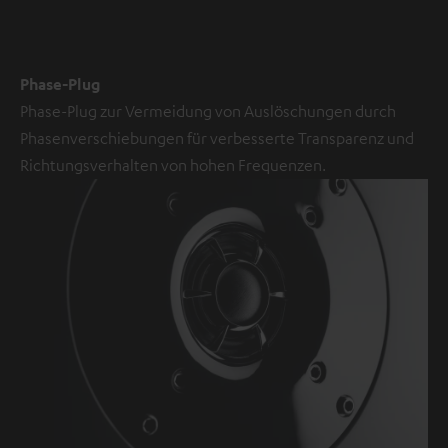
Inhalts
wird
zugestimmt,
Phase-Plug
dass
Phase-Plug zur Vermeidung von Auslöschungen durch
externe
Phasenverschiebungen für verbesserte Transparenz und
Inhalte
Richtungsverhalten von hohen Frequenzen.
angezeigt
werden.
Dabei
können
personenbezogene
Daten
an
Drittplattformen
übermittelt
werden.