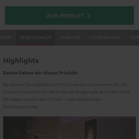
ZUM PRODUKT
DATEN
BEWERTUNGEN
ZUBEHÖR
LIEFERUMFANG
SUP
Highlights
Darum lieben wir dieses Produkt
Bei diesem Staraufgebot kann nur Gutes bei rauskommen. So viel
Surround-Sound für ein derart kleines Budget gibt es nur bei Teufel.
Mit dabei natürlich die ULTIMA – unser beliebtester
Standlautsprecher.