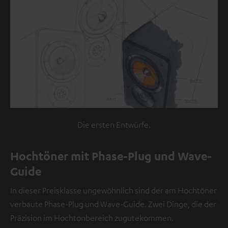
externe
Inhalte.
Der
externe
Inhalt
kann
hier
mit
nur
Die ersten Entwürfe.
einem
Klick
Hochtöner mit Phase-Plug und Wave-
angezeigt
Guide
werden.
Mit
In dieser Preisklasse ungewöhnlich sind der am Hochtöner
dem
verbaute Phase-Plug und Wave-Guide. Zwei Dinge, die der
Anklicken
Präzision im Hochtonbereich zugutekommen.
des