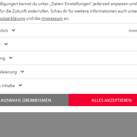
willigungen kannst du unter „Daten-Einstellungen“ jederzeit anpassen und
für die Zukunft widerrufen. Schau dir für weitere Informationen auch uns
utzerklärung
und das
Impressum
an.
rlich
Imme
Keinen Store in der Nähe? Kein Problem,
beratung
beraten dich auch persönlich am Telefo
e
Hier Termin buchen
ing
lisierung
 Inhalte
AUSWAHL ÜBERNEHMEN
ALLES AKZEPTIEREN