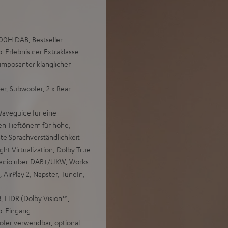
700H DAB, Bestseller
Erlebnis der Extraklasse
imposanter klanglicher
er, Subwoofer, 2 x Rear-
aveguide für eine
en Tieftönern für hohe,
ste Sprachverständlichkeit
t Virtualization, Dolby True
 Radio über DAB+/UKW, Works
 AirPlay 2, Napster, TuneIn,
, HDR (Dolby Vision™,
o-Eingang
ofer verwendbar, optional