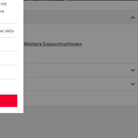
 mit
ere
r aktiv
 wir
n.
Weitere Supportoptionen