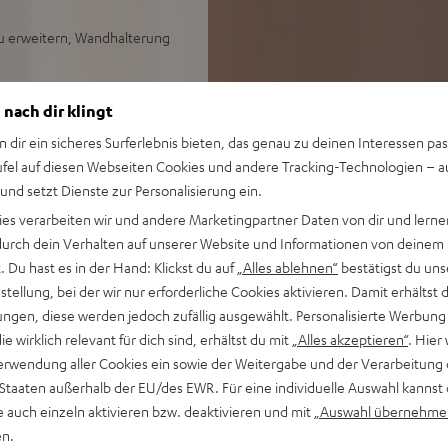
 zu erweitern, Wandhalterung
 nach dir klingt
n dir ein sicheres Surferlebnis bieten, das genau zu deinen Interessen pas
ufel auf diesen Webseiten Cookies und andere Tracking-Technologien – 
 und setzt Dienste zur Personalisierung ein.
ies verarbeiten wir und andere Marketingpartner Daten von dir und lernen
- durch dein Verhalten auf unserer Website und Informationen von deinem
ei 16 Bewertungen)
 Du hast es in der Hand: Klickst du auf
„Alles ablehnen“
bestätigst du uns
tellung, bei der wir nur erforderliche Cookies aktivieren. Damit erhältst 
ngen, diese werden jedoch zufällig ausgewählt. Personalisierte Werbung
die wirklich relevant für dich sind, erhältst du mit
„Alles akzeptieren“
. Hier 
WERTUNGEN
erwendung aller Cookies ein sowie der Weitergabe und der Verarbeitung 
 Staaten außerhalb der EU/des EWR. Für eine individuelle Auswahl kannst 
e auch einzeln aktivieren bzw. deaktivieren und mit
„Auswahl übernehme
en.