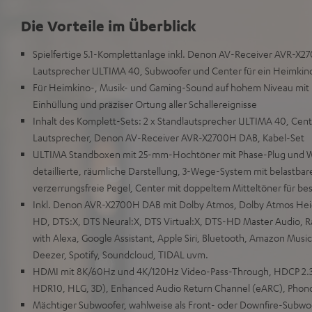
Die Vorteile im Überblick
Spielfertige 5.1-Komplettanlage inkl. Denon AV-Receiver AVR-X2
Lautsprecher ULTIMA 40, Subwoofer und Center für ein Heimkino-
Für Heimkino-, Musik- und Gaming-Sound auf hohem Niveau mit 
Einhüllung und präziser Ortung aller Schallereignisse
Inhalt des Komplett-Sets: 2 x Standlautsprecher ULTIMA 40, Cent
Lautsprecher, Denon AV-Receiver AVR-X2700H DAB, Kabel-Set
ULTIMA Standboxen mit 25-mm-Hochtöner mit Phase-Plug und W
detaillierte, räumliche Darstellung, 3-Wege-System mit belastbar
verzerrungsfreie Pegel, Center mit doppeltem Mitteltöner für be
Inkl. Denon AVR-X2700H DAB mit Dolby Atmos, Dolby Atmos Heigh
HD, DTS:X, DTS Neural:X, DTS Virtual:X, DTS-HD Master Audio,
with Alexa, Google Assistant, Apple Siri, Bluetooth, Amazon Music,
Deezer, Spotify, Soundcloud, TIDAL uvm.
HDMI mit 8K/60Hz und 4K/120Hz Video-Pass-Through, HDCP 2.3
HDR10, HLG, 3D), Enhanced Audio Return Channel (eARC), Phon
Mächtiger Subwoofer, wahlweise als Front- oder Downfire-Subwo