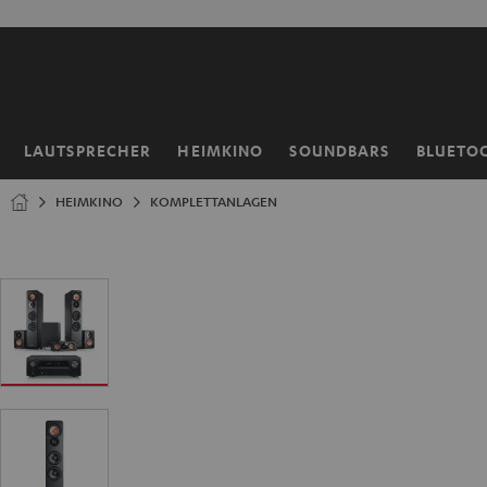
ZUM
NHALT
RINGEN
LAUTSPRECHER
HEIMKINO
SOUNDBARS
BLUETO
Startseite
HEIMKINO
KOMPLETTANLAGEN