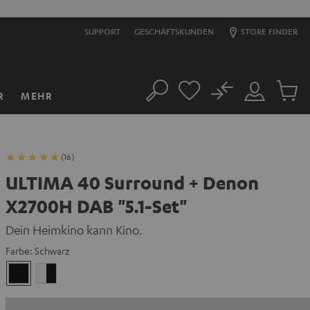
SUPPORT
GESCHÄFTSKUNDEN
STORE FINDER
No
R
MEHR
Suche
Mein
Artikel
Konto
im
Warenk
(16)
ULTIMA 40 Surround + Denon
X2700H DAB "5.1-Set"
Dein Heimkino kann Kino.
Farbe:
Schwarz
Schwarz
Weiß
/
Schwarz