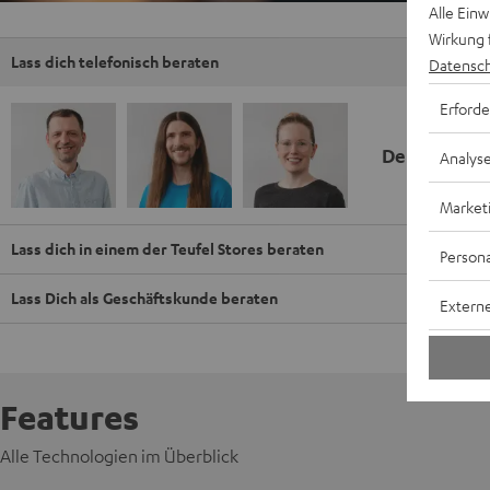
Alle Ein
Wirkung 
Lass dich telefonisch beraten
Datensch
Erforde
Deine Kauf
Analys
Market
Lass dich in einem der Teufel Stores beraten
Persona
Lass Dich als Geschäftskunde beraten
Externe
Features
Alle Technologien im Überblick