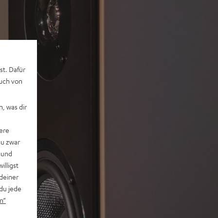
st. Dafür
auch von
, was dir
ere
du zwar
 und
willigst
deiner
du jede
n“