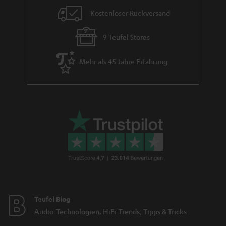
Beispiel umfasst die menschliche Sprache ein Frequenzspektrum von etwa
Kostenloser Rückversand
80 bis 12.000 Hz. Bei Musik und Sound fällt der Frequenzbereich
wiederum um einiges größer aus.
Sicher hast du dich schon einmal gefragt, welche Mikrofon-Typen es gibt
9 Teufel Stores
und welches Mikrofon speziell für deine Zwecke geeignet ist. Das ist gar
nicht so einfach zu beantworten, denn es existieren diverse Mikrofone für
Mehr als 45 Jahre Erfahrung
verschiedene Aufnahmezwecke wie beispielsweise Mikrofone für die
Aufnahme von Instrumenten, Gesang, Studio, Kamera und Sprache. Grob
unterscheiden kannst du Mikrofone anhand ihrer Richtcharakteristik,
Funktionsweise und Schnittstelle. An der Schnittstelle ist meist schon gut
erkennbar, wofür das jeweilige Mikrofon vorgesehen ist: Ein XLR Anschluss
verweist auf eine professionelle Studioumgebung, ein Anschluss über USB
ist meist an Mikrofonen zu finden, die eher für den Heimgebrauch
konzipiert sind. Allerdings gibt es auch Allrounder wie das SHURE MV7,
welches sowohl über einen
USB
sowie einen Anschluss über XLR verfügt
und im Bereich Audio vielfältig genutzt werden kann.
Wie kaufe ich das richtige Mikrofon?
Achte für die Wahl des passenden Mikrofons für dich auf folgende
Teufel Blog
Aspekte:
Audio-Technologien, HiFi-Trends, Tipps & Tricks
Welchen Zweck soll das Mikrofon erfüllen (was soll es können)? Ist
dieses für das
Homeoffice
oder aber für die Aufnahme von
Gesang