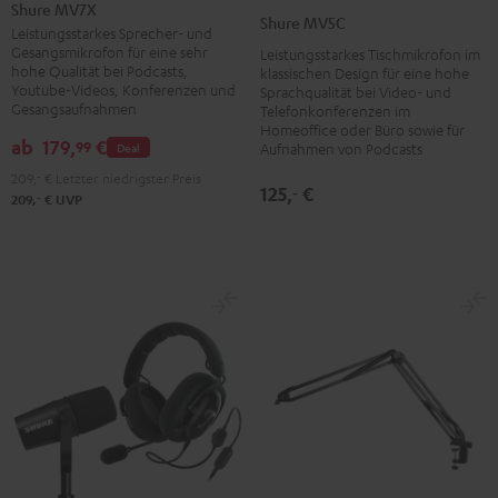
MV7X
Shure MV7X
MV5C
Shure MV5C
Schwarz
Leistungsstarkes Sprecher- und
Schwarz
Gesangsmikrofon für eine sehr
Leistungsstarkes Tischmikrofon im
/
hohe Qualität bei Podcasts,
klassischen Design für eine hohe
Silber
Youtube-Videos, Konferenzen und
Sprachqualität bei Video- und
Gesangsaufnahmen
Telefonkonferenzen im
Homeoffice oder Büro sowie für
ab
179,
€
99
Deal
Aufnahmen von Podcasts
209,
‐
€
Letzter niedrigster Preis
125,
€
‐
‐
209,
€
UVP