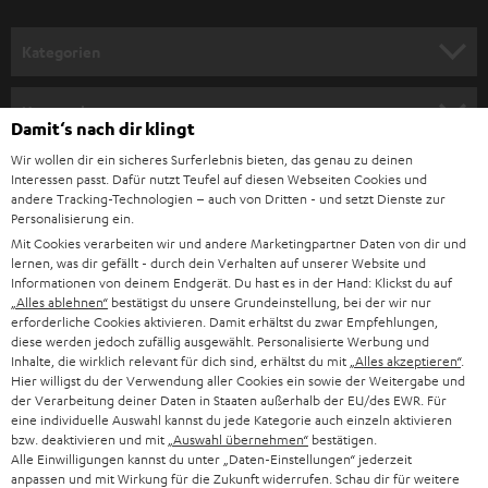
a
Leistungsstarkes Mikrofon für Gesang, Sprache oder Gaming. Mit
n
USB-Anschluss für Laptop, PC oder Mac sowie XLR zum Anschluss an
Kategorien
ein professionelles Audiogerät.
m
Extrem vielseitig und ideal für Podcasts geeignet.
HEIMKINO
e
Voice Isolation Technologie ermöglicht eine bessere
Unternehmen
Sprachverständlichkeit.
Damit‘s nach dir klingt
l
HEIMKINO-KOMPLETTANLAGEN
SHURE MV5C
Wir wollen dir ein sicheres Surferlebnis bieten, das genau zu deinen
SUPPORT
d
Teufel Onlineshops
Interessen passt. Dafür nutzt Teufel auf diesen Webseiten Cookies und
Perfekt für kabellose Signalübertragung.
SOUNDBAR
andere Tracking-Technologien – auch von Dritten - und setzt Dienste zur
u
Bringt deine Stimme optimal zur Geltung und liefert transparenten
KARRIERE
Personalisierung ein.
DEUTSCHLAND
Sound ohne störende Nebengeräusche.
n
Mit Cookies verarbeiten wir und andere Marketingpartner Daten von dir und
HIFI-LAUTSPRECHER
Passt auf jeden Schreibtisch und lässt sich ganz einfach über USB mit
PRESSE & MARKETING
lernen, was dir gefällt - durch dein Verhalten auf unserer Website und
g
dem Computer verbinden.
ÖSTERREICH
Informationen von deinem Endgerät. Du hast es in der Hand: Klickst du auf
SMART HOME
Shure BLX24/PG58-S8
„Alles ablehnen“
bestätigst du unsere Grundeinstellung, bei der wir nur
GESCHÄFTSKUNDEN
erforderliche Cookies aktivieren. Damit erhältst du zwar Empfehlungen,
Funksystem für kabellose Signalübertragung mit bis zu 90m
SCHWEIZ
BLUETOOTH-LAUTSPRECHER
diese werden jedoch zufällig ausgewählt. Personalisierte Werbung und
Reichweite.
PARTNERPROGRAMM
Inhalte, die wirklich relevant für dich sind, erhältst du mit
„Alles akzeptieren“
.
6,3 mm Klinkenausgang und XLR-Ausgang passend für ROCKSTER
Hier willigst du der Verwendung aller Cookies ein sowie der Weitergabe und
KOPFHÖRER
AIR2 oder ROCKSTER
NIEDERLANDE
der Verarbeitung deiner Daten in Staaten außerhalb der EU/des EWR. Für
BLOG
Shure BLX4 Empfänger geeignet für bis zu 12 kompatible Sender-
eine individuelle Auswahl kannst du jede Kategorie auch einzeln aktivieren
Systeme pro Frequenzband
BLUETOOTH-KOPFHÖRER
bzw. deaktivieren und mit
„Auswahl übernehmen“
bestätigen.
NEWSLETTER
Alle Einwilligungen kannst du unter „Daten-Einstellungen“ jederzeit
BELGIEN
Shure Mikrofone mit passenden Kopfhörern als starke
anpassen und mit Wirkung für die Zukunft widerrufen. Schau dir für weitere
STEREOANLAGEN