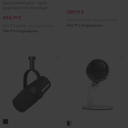
Sprachwiedergabe – spare
Schwarz
Schwarz
gegenüber dem Einzelkauf
789,
€
99
694,
€
99
684,
99
€
Letzter niedrigster Preis
99
994,
€
Originalpreis
584,
99
€
Letzter niedrigster Preis
99
784,
€
Originalpreis
Shure
Shure