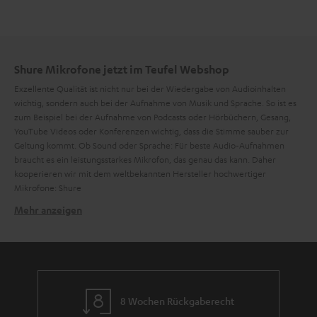
Shure Mikrofone jetzt im Teufel Webshop
Exzellente Qualität ist nicht nur bei der Wiedergabe von Audioinhalten
wichtig, sondern auch bei der Aufnahme von Musik und Sprache. So ist es
zum Beispiel bei der Aufnahme von Podcasts oder Hörbüchern, Gesang,
YouTube Videos oder Konferenzen wichtig, dass die Stimme sauber zur
Geltung kommt. Ob Sound oder Sprache: Für beste Audio-Aufnahmen
braucht es ein leistungsstarkes Mikrofon, das genau das kann. Daher
kooperieren wir mit dem weltbekannten Hersteller hochwertiger
Mikrofone: Shure
Mehr anzeigen
Wie funktioniert ein Mikrofon?
Mikrofone sind Schallwandler. Es gibt verschiedene Mikrofon-Typen, doch
vereinfacht gesagt, funktionieren sie nach demselben Prinzip: Schall trifft
auf eine Membran und das Mikrofon wandelt diese Schwingungen in ein
elektrisches Signal um. Nun lässt sich dieses Signal elektrisch verarbeiten,
aufzeichnen und wiedergeben. Diese Aufgabe ist allerdings nicht simpel,
8 Wochen Rückgaberecht
denn Mikrofone müssen in einem großen Frequenzbereich arbeiten. Zum