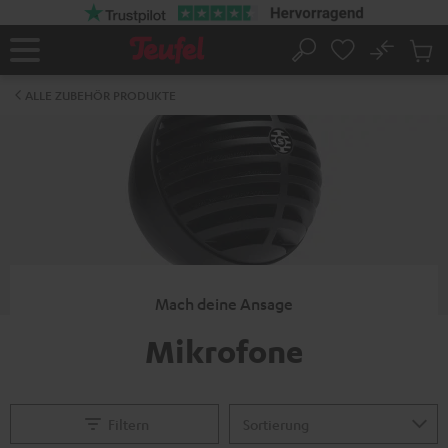
ZUM
NHALT
RINGEN
No
Abs
Startseite
Suche
Artike
im
ALLE ZUBEHÖR PRODUKTE
Waren
Mach deine Ansage
Mikrofone
Filtern