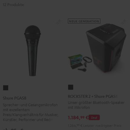
12 Produkte
NEUE GENERATION
ROCKSTER
Shure
2
PGA58
ROCKSTER 2 + Shure PGA58
Shure PGA58
+
Schwarz
Unser größter Bluetooth-Speaker
Sprecher- und Gesangsmikrofon
mit Mikrofon
Shure
mit exzellentem
Preis/Klangverhältnis für Musiker,
PGA58
1.184,
€
99
Deal
Künstler, Performer und Redner
Schwarz
1.284,
99
€
Letzter niedrigster Preis