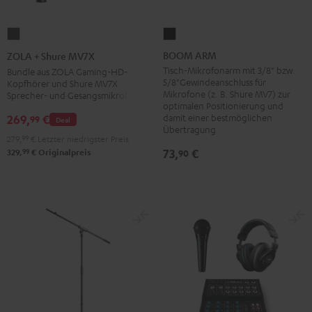
BOOM
ZOLA
ARM
+
BOOM ARM
ZOLA + Shure MV7X
Schwarz
Shure
Tisch-Mikrofonarm mit 3/8" bzw.
Bundle aus ZOLA Gaming-HD-
5/8"Gewindeanschluss für
Kopfhörer und Shure MV7X
MV7X
Mikrofone (z. B. Shure MV7) zur
Sprecher- und Gesangsmikrofon
Dark
optimalen Positionierung und
damit einer bestmöglichen
269,
€
Gray
99
Deal
Übertragung
279,
99
€
Letzter niedrigster Preis
73,
€
99
90
329,
€
Originalpreis