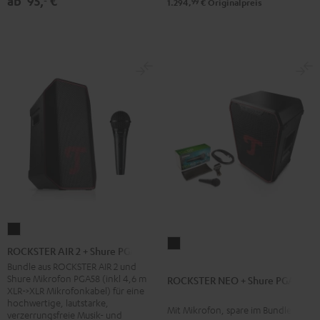
ab
95,
€
‐
99
1.294,
€
Originalpreis
ROCKSTER
ROCKSTER
AIR
ROCKSTER AIR 2 + Shure PGA58
NEO
2
Bundle aus ROCKSTER AIR 2 und
+
Shure Mikrofon PGA58 (inkl 4,6 m
ROCKSTER NEO + Shure PGA58
+
XLR->XLR Mikrofonkabel) für eine
Shure
Shure
hochwertige, lautstarke,
Mit Mikrofon, spare im Bundle
PGA58
verzerrungsfreie Musik- und
PGA58